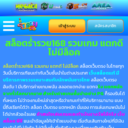
เข้าสู่ระบบ
สมัครสมาชิก
สล็อตรํ่ารวย168 รวมเกม แตกดี
ไม่มีล็อค
สล็อตรํ่ารวย168 รวมเกม แตกดี ไม่มีล็อค
สล็อตเว็บตรง ในไทยทุก
วันนี้บริการเทียบเท่ากับเว็บชั้นนำในต่างประเทศ
เว็บสล็อตแท้ มี
บริการภาพรวมเหมาะสมกับนักพนันชาวไทย
สล็อตเว็บตรง
68
อันดับ 1 มีบริการค่ายเกมพนัน สลอตแตกง่าย แตกจ
ริง แตกหนัก
จากทั่วโลกมากมาย สำหรับค่ายเกมชั้นนำอย่าง PG
ก็รองรับได้
ทั้งหมด ไม่ว่าจะเกมใหม่ล่าสุดหรือว่าเกมเก่าที่ให้บริการมานาน แบบ
นี้ถึงเรียกได้ว่า สล็อต เว็บตรง แตกหนัก นั่นเอง การเล่นเกมพนันไม่
ได้น่ากลัวอะไรเลย
ถ้าสนใจเล่นเกมและทำเงินรางวัลได้จริง เว็บ
68
สล็อต พีจี
แนะนำข้อมูลให้เข้าใจแบบง่าย เริ่มต้นเส้นทางใหม่ที่มีเงิน
รางวัลได้ไม่จำกัด ไม่มีขั้นต่ำ ที่แท้จริง และเมื่อชนะเดิมพัน เว็บ