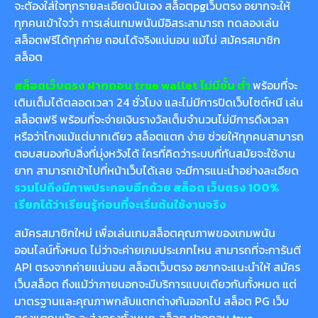
จะต้องใส่ใจทุกรายละเอียดนั่นเอง สล็อตpgเว็บตรง อยากจะให้
ทุกคนเข้าใจว่า การเล่นเกมพนันมีอิสระสามารถ ทดลองเล่น
สล็อตฟรีได้ทุกค่าย ถอนได้จริงแน่นอน แม้ไม่ สมัครสมาชิก
สล็อต
สล็อตเว็บตรง ฝากถอน true wallet ไม่มีขั้น ต่ํา
พร้อมที่จะ
เติมเต็มได้ตลอดเวลา 24 ชั่วโมง และไม่มีการปิดเว็บไซต์หนี เล่น
สล็อตฟรี พร้อมที่จะจ่ายเงินรางวัลเต็มจำนวนไม่มีการดึงเวลา
หรือว่าโกงแม้แต่บาทเดียว สล็อตแตก ง่าย ช่วยให้ทุกคนสามารถ
ตอบสนองกับสิ่งที่มุ่งหวังได้ ใครที่คิดว่าระบบที่ทันสมัยจะใช้งาน
โมง
ยาก สามารถเข้าไปที่หน้าเว็บได้เลย จะมีการแนะนำอย่างละเอียด
รวมไปถึงมีภาพประกอบอีกด้วย สล็อต เว็บตรง 100%
เรียกได้ว่าเรียนรู้ก่อนที่จะเริ่มต้นใช้งานจริง
สมัครสมาชิกใหม่ เพื่อเล่นเกมสล็อตคุณภาพของเกมพนัน
ออนไลน์ทั้งหมด ไม่ว่าจะค่ายเกมประเภทไหน สามารถที่จะการันตี
API ตรงจากค่ายแน่นอน สล็อตเว็บตรง อยากจะแนะนำให้ สมัคร
เว็บสล็อต ถึงแม้ว่าภายนอกจะมีบริการแบบเดียวกันทั้งหมด แต่
มาตรฐานและคุณภาพกลับแตกต่างกันออกไป สล็อต PG เว็บ
ตรงแตกหนัก จะส่งตรงทั้งหมด สล็อต ฝากถอน true