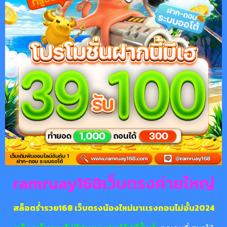
ramruay168เว็บตรงค่ายใหญ่
สล็อตร่ำรวย168 เว็บตรงน้องใหม่มาเเรงถอนไม่อั้น2024