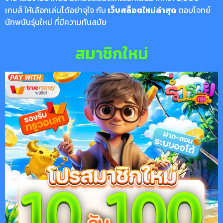
เกมส์ ให้เลือกเล่นได้อย่าจุใจ กับ
เว็บสล็อตใหม่ล่าสุด
ตอบโจทย์
นักพนันรุ่นใหม่ ที่มีความทันสมัย
สมาชิกใหม่