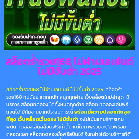
สล็อตรํ่ารวย168 ไม่ผ่านเอเย่นต์
ไม่มีขั้นต่ำ 2025
สล็อตรํ่ารวย168 ไม่ผ่านเอเย่นต์ ไม่มีขั้นต่ำ 2025
สล็อตรํ่า
รวย168 ทุนน้อย แตกหนัก สนุกทุกค่าย เว็บสล็อตใหม่ล่าสุด มี
บริการ สล็อตทดลอง ได้ทั้งหมดทุกค่าย สล็อต ทดลองเล่นฟรี
ถอนได้ มีทีมงานมากประสบการณ์
พร้อมมีความปลอดภัยสูง
ที่สุด เว็บสล็อตเว็บตรง ไม่มีขั้นต่ำ
จะไม่เน้นแค่บริการเกม
พนัน ทดลองเล่นสล็อตฟรีเท่านั้น แต่ในภาพรวมจะต้องพร้อม
ตลอดเวลา สล็อตทดลองซื้อฟรีสปินได้ จึงกล่าวได้ว่าบริการที่ดี