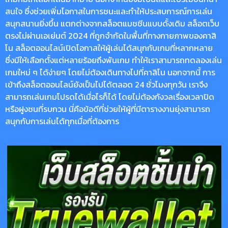
สนใจ ซึ่งช่วยเพิ่มโอกาสในการชนะและทำให้ประสบการณ์การเล่น
สนุกสนานยิ่งขึ้น แตกต่างจากสล็อตแมชชีนแบบดั้งเดิม สล็อตเว็บ
ตรงไม่ผ่านเอเย่นต์ 2024 ที่ถูกจำกัดในพื้นที่ทางกายภาพของคาสิ
โน สล็อตออนไลน์เปิดโอกาสให้ผู้เล่นได้สนุกกับเกมที่หลากหลาย
ซึ่งมีให้เลือกตั้งแต่หลายร้อยถึงพันเกม ทำให้เราสามารถทดลองเล่น
เกมใหม่ ๆ ได้ง่ายๆ โดยไม่ต้องเดินทางไปที่คาสิโน นอกจากนี้ การ
เข้าถึงสล็อตออนไลน์ยังเป็นไปได้ตลอด 24 ชั่วโมงทุกวัน เราจึง
สามารถเล่นเกมโปรดได้เมื่อไรก็ได้ โดยไม่ต้องกังวลเรื่องเวลาปิด
หรือฝูงชนที่รบกวน นี่คือข้อดีที่ช่วยให้ผู้ที่มีตารางงานยุ่งสามารถ
สนุกกับการเล่นได้ทุกเมื่อที่ต้องการ