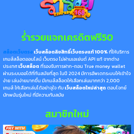
ร่ำรวยแจกเครดิตฟรี50
สล็อตเว็บตรง
เว็บสล็อตลิขสิทธิ์เว็บตรงแท้ 100%
ที่ให้บริการ
เกมส์สล็อตออนไลน์ เว็บตรง ไม่ผ่านเอเย่นต์ API แท้ จากต่าง
ประเทศ
เว็บสล็อต
ที่รองรับการฝาก-ถอน True money wallet
ผ่านระบบออโต้ที่ทันสมัยที่สุด ในปี 2024 มีการอัพเดทระบบให้เข้าใจ
ง่าย เล่นง่ายมากขึ้น มีเกมส์สล็อตให้เลือกเล่นมากกว่า 2,000
เกมส์ ให้เลือกเล่นได้อย่าจุใจ กับ
เว็บสล็อตใหม่ล่าสุด
ตอบโจทย์
นักพนันรุ่นใหม่ ที่มีความทันสมัย
สมาชิกใหม่