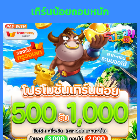
เทิร์นน้อยถอนหนัก