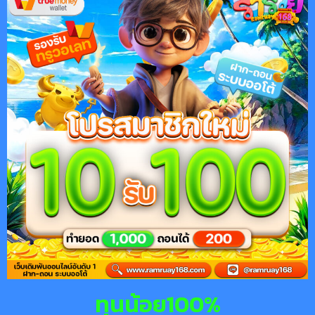
ทุนน้อย100%