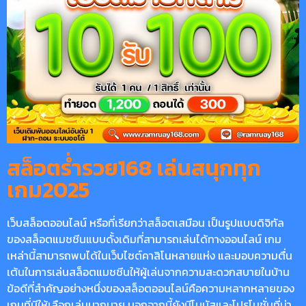
สล็อตร่ำรวย168 เล่นสนุกทุก
เกม2025
เว็บสล็อตออนไลน์ หรือที่เรียกว่าสล็อตเสมือน เป็นรูปแบบดิจิทัล
ของสล็อตแมชชีนแบบดั้งเดิมที่สามารถเล่นได้ทางออนไลน์ เกม
เหล่านี้สามารถพบได้ในเว็บไซต์คาสิโนหลายแห่ง และมอบความตื่น
เต้นในการเล่นสล็อตแมชชีนให้ผู้เล่นจากความสะดวกสบายในบ้าน
ข้อดีที่สำคัญอย่างหนึ่งของสล็อตออนไลน์คือความหลากหลายของ
เกมที่มีให้เลือกเล่นมากมาย นอกจากนี้ยังมีโบนัสและโปรโมชั่นที่น่า