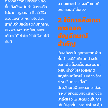
ต้องกลัวว่าจะมีการโกงเกิด
ความแตกต่าง เจอกับเกมที่
ขึ้น ยิ่งนักพนันทำเงินรางวัล
เหมาะสมได้นั่นเอง
ได้มาก ทรูวอเลท ก็จะได้รับ
2. ใช้การสังเกต
ส่วนแบ่งที่มากตามไปด้วย
เท่ากับว่ามีแต่ผลดีกับทุกฝ่าย
การออก
PG wallet มาดูข้อมูลเพิ่ม
สัญลักษณ์
เติมจะได้เข้าใจนำไปใช้งานได้
ทันที
สำคัญ
เว็บสล็อต ในทุกเกมจากค่าย
ชั้นนำ จะมีธีมที่แตกต่างกัน
ออกไป สล็อตเว็บตรง อยาก
จะแนะนำว่าให้ลองสังเกต
สัญลักษณ์ภายใน แล้วจะรู้ว่า
slot เว็บตรง เมื่อมี
สัญลักษณ์พิเศษออกมาบ่อย
ๆ หมายถึงรอบที่จะเข้ารางวัล
มาถึงแล้ว เพิ่มเติมเงินในการ
เล่นให้สูงขึ้น เวลาเข้าไปจะคุ้ม