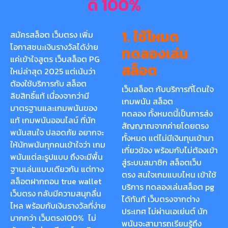
ดี 100%
1. ใช้โหมด
สมัครสล็อต เว็บตรง เพิ่ม
โอกาสชนะเงินรางวัลได้ง่าย
ทดลองเล่น
แค่เข้าใจสูตร เว็บสล็อต PG
สล็อต
ใหม่ล่าสุด 2025 แต่เน้นว่า
ต้องใช้บริการกับ สล็อต
เว็บสล็อต กับบริการที่โดนใจ
ลิขสิทธิ์แท้ เนื่องจากว่ามี
เกมพนัน สล็อต
มาตรฐานและเกมพนันของ
ทดลอง ทั้งหมดนี้เป็นการส่ง
แท้ เกมพนันออนไลน์ ที่นัก
สัญญาณจากค่ายโดยตรง
พนันสนใจ ปลอดภัย อยากจะ
ทั้งหมด แต่ไม่มีเงินทุนเข้ามา
ให้นักพนันทุกคนเข้าใจว่า เกม
เกี่ยวข้อง พร้อมกับไม่ต้องเข้า
พนันแต่ละรูปแบบ ถึงจะมีพื้น
สู่ระบบสมาชิก สล็อตเว็บ
ฐานเล่นแบบเดียวกัน แต่ทาง
ตรง สนใจเกมแบบไหน เข้าใช้
สล็อตฝากถอน true wallet
บริการ ทดลองเล่นสล็อต pg
เว็บตรง กลับมีความสนุกลื่น
ได้ทันที เว็บตรงจากต่าง
ไหล พร้อมกับเงินรางวัลที่ง่าย
ประเทศ ไม่ผ่านเอเย่นต์ นัก
มากกว่า เว็บตรง100% ไม่
พนันจะสามารถเรียนรู้ถึง