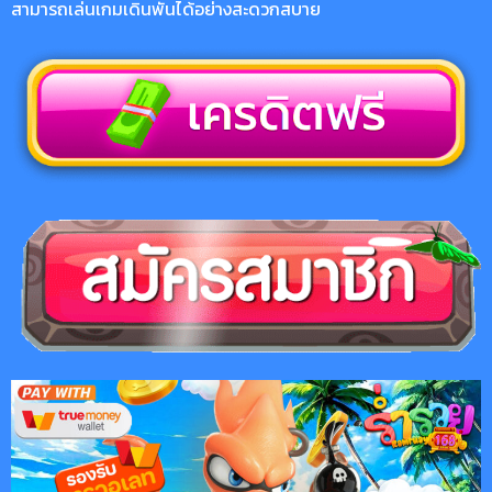
สามารถเล่นเกมเดินพันได้อย่างสะดวกสบาย