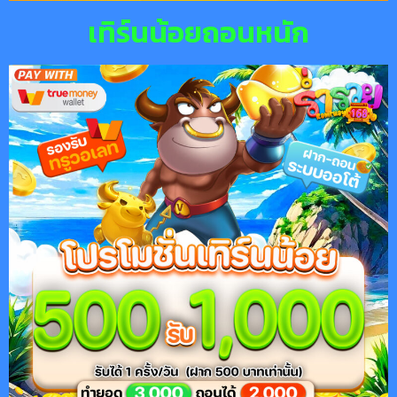
เทิร์นน้อยถอนหนัก