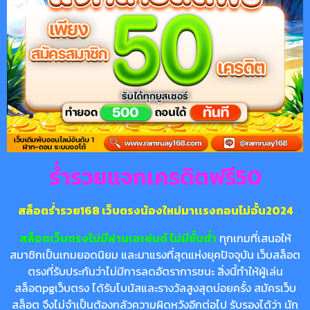
ร่ำรวยแจกเครดิตฟรี50
สล็อตร่ำรวย168 เว็บตรงน้องใหม่มาเเรงถอนไม่อั้น2024
สล็อตเว็บตรงไม่มีผ่านเอเย่นต์ ไม่มีขั้นต่ำ
ทุกเกมที่เสนอให้
สมาชิกเป็นเกมยอดนิยม และมาแรงที่สุดแห่งยุคปัจจุบัน เว็บสล็อต
ตรงที่รับประกันว่าไม่มีการลดอัตราการชนะ สิ่งนี้ทำให้ผู้เล่น
สล็อตpgเว็บตรง ได้รับโบนัสและรางวัลสูงสุดบ่อยครั้ง สมัครเว็บ
สล็อต จึงไม่จำเป็นต้องกลัวความผิดหวังอีกต่อไป รับรองได้ว่า นัก