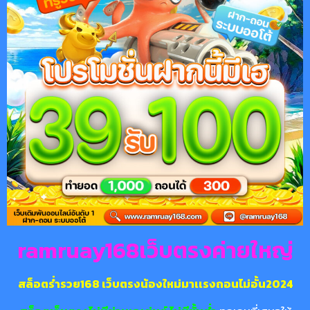
ramruay168เว็บตรงค่ายใหญ่
สล็อตร่ำรวย168 เว็บตรงน้องใหม่มาเเรงถอนไม่อั้น2024