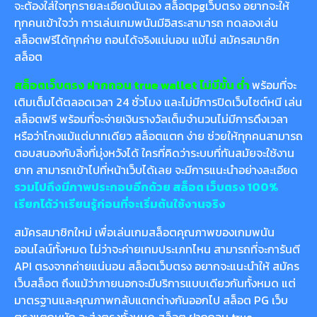
จะต้องใส่ใจทุกรายละเอียดนั่นเอง สล็อตpgเว็บตรง อยากจะให้
ทุกคนเข้าใจว่า การเล่นเกมพนันมีอิสระสามารถ ทดลองเล่น
สล็อตฟรีได้ทุกค่าย ถอนได้จริงแน่นอน แม้ไม่ สมัครสมาชิก
สล็อต
สล็อตเว็บตรง ฝากถอน true wallet ไม่มีขั้น ต่ํา
พร้อมที่จะ
เติมเต็มได้ตลอดเวลา 24 ชั่วโมง และไม่มีการปิดเว็บไซต์หนี เล่น
สล็อตฟรี พร้อมที่จะจ่ายเงินรางวัลเต็มจำนวนไม่มีการดึงเวลา
หรือว่าโกงแม้แต่บาทเดียว สล็อตแตก ง่าย ช่วยให้ทุกคนสามารถ
ตอบสนองกับสิ่งที่มุ่งหวังได้ ใครที่คิดว่าระบบที่ทันสมัยจะใช้งาน
ยาก สามารถเข้าไปที่หน้าเว็บได้เลย จะมีการแนะนำอย่างละเอียด
รวมไปถึงมีภาพประกอบอีกด้วย สล็อต เว็บตรง 100%
เรียกได้ว่าเรียนรู้ก่อนที่จะเริ่มต้นใช้งานจริง
สมัครสมาชิกใหม่ เพื่อเล่นเกมสล็อตคุณภาพของเกมพนัน
ออนไลน์ทั้งหมด ไม่ว่าจะค่ายเกมประเภทไหน สามารถที่จะการันตี
API ตรงจากค่ายแน่นอน สล็อตเว็บตรง อยากจะแนะนำให้ สมัคร
เว็บสล็อต ถึงแม้ว่าภายนอกจะมีบริการแบบเดียวกันทั้งหมด แต่
มาตรฐานและคุณภาพกลับแตกต่างกันออกไป สล็อต PG เว็บ
ตรงแตกหนัก จะส่งตรงทั้งหมด สล็อต ฝากถอน true