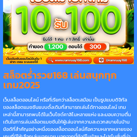
สล็อตร่ำรวย168 เล่นสนุกทุก
เกม2025
เว็บสล็อตออนไลน์ หรือที่เรียกว่าสล็อตเสมือน เป็นรูปแบบดิจิทัล
ของสล็อตแมชชีนแบบดั้งเดิมที่สามารถเล่นได้ทางออนไลน์ เกม
เหล่านี้สามารถพบได้ในเว็บไซต์คาสิโนหลายแห่ง และมอบความตื่น
เต้นในการเล่นสล็อตแมชชีนให้ผู้เล่นจากความสะดวกสบายในบ้าน
ข้อดีที่สำคัญอย่างหนึ่งของสล็อตออนไลน์คือความหลากหลายของ
เกมที่มีให้เลือกเล่นมากมาย นอกจากนี้ยังมีโบนัสและโปรโมชั่นที่น่า