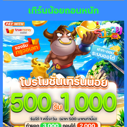
เทิร์นน้อยถอนหนัก