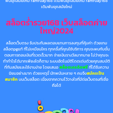
พันยุคสมัยใหม่ ramruay168 เดิมพันยุคสมัยใหม่ ramruay168
เดิมพันยุคสมัยใหม่
สล็อตร่ำรวย168 เว็บสล็อตค่าย
ใหญ่2024
สล็อตเว็บตรง รับประกันผลตอบแทนการลงทุนที่คุ้มค่า ด้วยเกม
สล็อตpgแท้ ที่ไม่เหมือนใคร ทุกครั้งที่คุณใช้บริการ คุณจะพบกับขั้น
ตอนการถอนเงินที่รวดเร็วมาก จ่ายเงินรางวัลมากมาย ไม่ว่าคุณจะ
ทำกำไรได้มากเพียงใดก็ตาม ระบบอัตโนมัติโดดเด่นด้วยคุณสมบัติ
ที่ทันสมัยและใช้งานง่าย โดยเสนอ
สล็อตเครดิตฟรี
ที่ได้รับความ
นิยมอย่างมาก ด้วยเหตุนี้ นักพนันหลาย ๆ คนจึง
สมัครเป็น
สมาชิก
บนเว็บสล็อต เนื่องจากความไว้วางใจที่มีต่อเว็บตรงที่เชื่อ
ถือได้