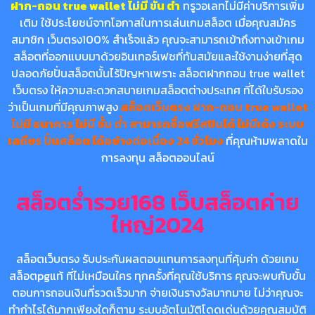
ฝาก-ถอน true wallet ไม่มี ขั้น ต่ํา
ทรูวอเลทไม่มีค่าบริการเพิ่ม
เติม ใช้ประโยชน์จากโอกาสในการเล่นเกมสล็อต เมื่อคุณสมัคร
สมาชิก เว็บตรง100% สำเร็จแล้ว คุณจะสามารถเข้าถึงทางเข้าเกม
สล็อตที่ออกแบบมาด้วยอินเทอร์เฟซที่ทันสมัยและใช้งานง่ายที่สุด
ปลอดภัย
ปั่นสล็อตนั้นไร้ปัญหาเพราะ สล็อตฝากถอน true wallet
เว็บตรง ให้ความสะดวกสบายเกมสล็อตต่างประเทศ ที่ได้ใบรับรอง
ว่าเป็นเกมที่มีคุณภาพสูง
สล็อตเว็บตรง ฝาก-ถอน true wallet
ไม่มี ธนาคาร ไม่มี ขั้น ต่ํา สามารถซื้อฟรีสปินได้ ไม่มีเด้ง ระบบ
เสถียร ปั่นสล็อต ได้อย่างต่อเนื่อง 24 ชั่วโมง
ที่คุณห้ามพลาดใน
การลงทุน สล็อตออนไลน์
สล็อตร่ำรวย168 เว็บสล็อตค่าย
ใหญ่2024
สล็อตเว็บตรง รับประกันผลตอบแทนการลงทุนที่คุ้มค่า ด้วยเกม
สล็อตpgแท้ ที่ไม่เหมือนใคร ทุกครั้งที่คุณใช้บริการ คุณจะพบกับขั้น
ตอนการถอนเงินที่รวดเร็วมาก จ่ายเงินรางวัลมากมาย ไม่ว่าคุณจะ
ทำกำไรได้มากเพียงใดก็ตาม ระบบอัตโนมัติโดดเด่นด้วยคุณสมบัติ