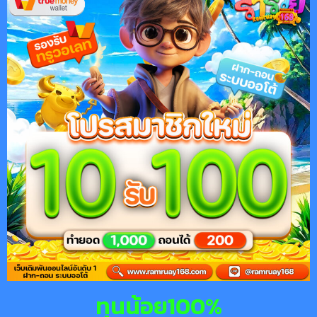
ทุนน้อย100%