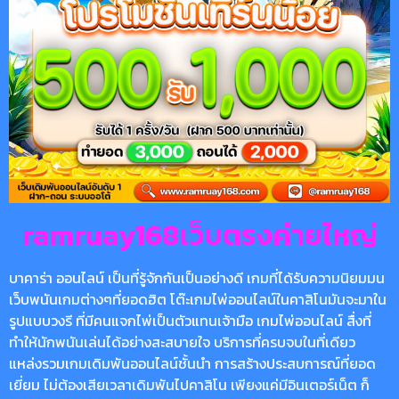
ramruay168เว็บตรงค่ายใหญ่
บาคาร่า ออนไลน์ เป็นที่รู้จักกันเป็นอย่างดี เกมที่ได้รับความนิยมมน
เว็บพนันเกมต่างๆที่ยอดฮิต โต๊ะเกมไพ่ออนไลน์ในคาสิโนมันจะมาใน
รูปแบบวงรี ที่มีคนแจกไพ่เป็นตัวแทนเจ้ามือ เกมไพ่ออนไลน์ สื่งที่
ทำให้นักพนันเล่นได้อย่างสะสบายใจ บริการที่ครบจบในที่เดียว
แหล่งรวมเกมเดิมพันออนไลน์ชั้นนำ การสร้างประสบการณ์ที่ยอด
เยี่ยม ไม่ต้องเสียเวลาเดิมพันไปคาสิโน เพียงแค่มีอินเตอร์เน็ต ก็