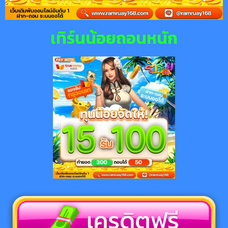
เทิร์นน้อยถอนหนัก