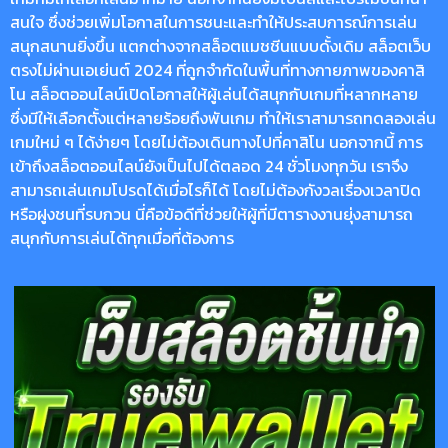
สนใจ ซึ่งช่วยเพิ่มโอกาสในการชนะและทำให้ประสบการณ์การเล่น
สนุกสนานยิ่งขึ้น แตกต่างจากสล็อตแมชชีนแบบดั้งเดิม สล็อตเว็บ
ตรงไม่ผ่านเอเย่นต์ 2024 ที่ถูกจำกัดในพื้นที่ทางกายภาพของคาสิ
โน สล็อตออนไลน์เปิดโอกาสให้ผู้เล่นได้สนุกกับเกมที่หลากหลาย
ซึ่งมีให้เลือกตั้งแต่หลายร้อยถึงพันเกม ทำให้เราสามารถทดลองเล่น
เกมใหม่ ๆ ได้ง่ายๆ โดยไม่ต้องเดินทางไปที่คาสิโน นอกจากนี้ การ
เข้าถึงสล็อตออนไลน์ยังเป็นไปได้ตลอด 24 ชั่วโมงทุกวัน เราจึง
สามารถเล่นเกมโปรดได้เมื่อไรก็ได้ โดยไม่ต้องกังวลเรื่องเวลาปิด
หรือฝูงชนที่รบกวน นี่คือข้อดีที่ช่วยให้ผู้ที่มีตารางงานยุ่งสามารถ
สนุกกับการเล่นได้ทุกเมื่อที่ต้องการ