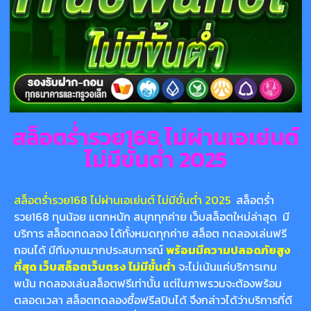
สล็อตรํ่ารวย168 ไม่ผ่านเอเย่นต์
ไม่มีขั้นต่ำ 2025
สล็อตรํ่ารวย168 ไม่ผ่านเอเย่นต์ ไม่มีขั้นต่ำ 2025
สล็อตรํ่า
รวย168 ทุนน้อย แตกหนัก สนุกทุกค่าย เว็บสล็อตใหม่ล่าสุด มี
บริการ สล็อตทดลอง ได้ทั้งหมดทุกค่าย สล็อต ทดลองเล่นฟรี
ถอนได้ มีทีมงานมากประสบการณ์
พร้อมมีความปลอดภัยสูง
ที่สุด เว็บสล็อตเว็บตรง ไม่มีขั้นต่ำ
จะไม่เน้นแค่บริการเกม
พนัน ทดลองเล่นสล็อตฟรีเท่านั้น แต่ในภาพรวมจะต้องพร้อม
ตลอดเวลา สล็อตทดลองซื้อฟรีสปินได้ จึงกล่าวได้ว่าบริการที่ดี