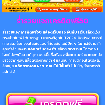
ร่ำรวยแจกเครดิตฟรี50
ร่ำรวยแจกเครดิตฟรี50 สล็อตเว็บตรง อันดับ 1
เว็บสล็อตเว็บ
ตรงค่ายใหญ่ ได้มาตรฐาน มาแรงที่สุดในปี 2024 เปิดประสบการณ์
การเล่นสล็อตออนไลน์ในแบบที่ทันสมัย ไม่มีปัญหาในการใช้งาน ถ้า
คุณกำลังมองหา
สล็อตเว็บตรง
เว็บสล็อต ของเรานับได้ว่าตอบ
โจทย์นักพนันมากที่สุด เพราะขึ้นชื่อเรื่อง
สล็อต
แตกง่าย แตกหนัก
มีรีวิวจากผู้เล่นสล็อตจริงมากกว่า 4 แสนคน การันตีถอนได้จริง ไม่
ล็อคยูส
สล็อตวอเลท ฝาก-ถอน ไม่มีขั้นต่ำ
ไม่มีบัญชีธนาคารก็
สมัครได้