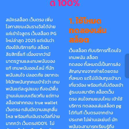
ดี 100%
1. ใช้โหมด
สมัครสล็อต เว็บตรง เพิ่ม
โอกาสชนะเงินรางวัลได้ง่าย
ทดลองเล่น
แค่เข้าใจสูตร เว็บสล็อต PG
สล็อต
ใหม่ล่าสุด 2025 แต่เน้นว่า
ต้องใช้บริการกับ สล็อต
เว็บสล็อต กับบริการที่โดนใจ
ลิขสิทธิ์แท้ เนื่องจากว่ามี
เกมพนัน สล็อต
มาตรฐานและเกมพนันของ
ทดลอง ทั้งหมดนี้เป็นการส่ง
แท้ เกมพนันออนไลน์ ที่นัก
สัญญาณจากค่ายโดยตรง
พนันสนใจ ปลอดภัย อยากจะ
ทั้งหมด แต่ไม่มีเงินทุนเข้ามา
ให้นักพนันทุกคนเข้าใจว่า เกม
เกี่ยวข้อง พร้อมกับไม่ต้องเข้า
พนันแต่ละรูปแบบ ถึงจะมีพื้น
สู่ระบบสมาชิก สล็อตเว็บ
ฐานเล่นแบบเดียวกัน แต่ทาง
ตรง สนใจเกมแบบไหน เข้าใช้
สล็อตฝากถอน true wallet
บริการ ทดลองเล่นสล็อต pg
เว็บตรง กลับมีความสนุกลื่น
ได้ทันที เว็บตรงจากต่าง
ไหล พร้อมกับเงินรางวัลที่ง่าย
ประเทศ ไม่ผ่านเอเย่นต์ นัก
มากกว่า เว็บตรง100% ไม่
พนันจะสามารถเรียนรู้ถึง