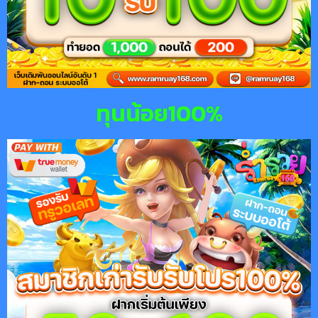
ทุนน้อย100%