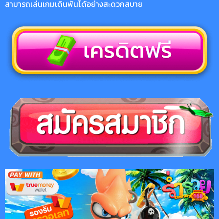
สามารถเล่นเกมเดินพันได้อย่างสะดวกสบาย