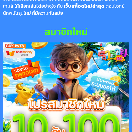
เกมส์ ให้เลือกเล่นได้อย่าจุใจ กับ
เว็บสล็อตใหม่ล่าสุด
ตอบโจทย์
นักพนันรุ่นใหม่ ที่มีความทันสมัย
สมาชิกใหม่