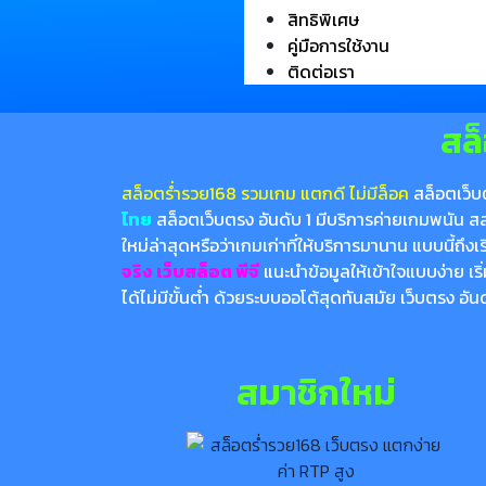
สิทธิพิเศษ
คู่มือการใช้งาน
ติดต่อเรา
สล็
สล็อตรํ่ารวย168 รวมเกม แตกดี ไม่มีล็อค
สล็อตเว็บต
ไทย
สล็อตเว็บตรง อันดับ 1 มีบริการค่ายเกมพนัน
ใหม่ล่าสุดหรือว่าเกมเก่าที่ให้บริการมานาน แบบนี้ถึ
จริง เว็บสล็อต พีจี
แนะนำข้อมูลให้เข้าใจแบบง่าย เริ่
ได้ไม่มีขั้นต่ำ ด้วยระบบออโต้สุดทันสมัย เว็บตรง อัน
สมาชิกใหม่