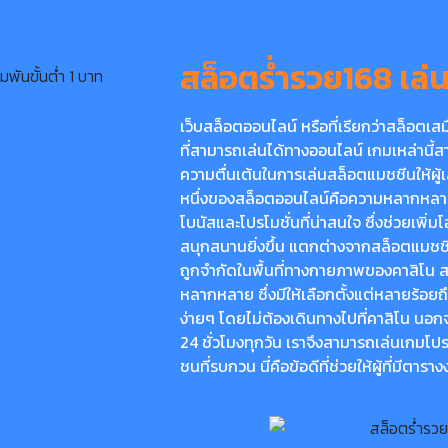
สล็อตร่ำรวย168 เล
เว็บสล็อตออนไลน์ หรือที่เรียกว่าสล็อตเ
ที่สามารถเล่นได้ทางออนไลน์ เกมเหล่านี
ความตื่นเต้นในการเล่นสล็อตแมชชีนให้ผู
หนึ่งของสล็อตออนไลน์คือความหลากหลายข
โบนัสและโปรโมชั่นที่น่าสนใจ ซึ่งช่วยเพ
สนุกสนานยิ่งขึ้น แตกต่างจากสล็อตแมชชีน
ถูกจำกัดในพื้นที่ทางกายภาพของคาสิโน สล
หลากหลาย ซึ่งมีให้เลือกตั้งแต่หลายร้อย
ง่ายๆ โดยไม่ต้องเดินทางไปที่คาสิโน นอก
24 ชั่วโมงทุกวัน เราจึงสามารถเล่นเกมโปรด
ชนที่รบกวน นี่คือข้อดีที่ช่วยให้ผู้ที่มีตา