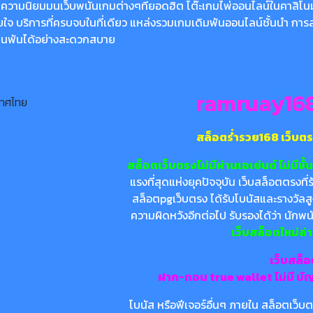
ได้รับความนิยมมนเว็บพนันเกมต่างๆที่ยอดฮิต โต๊ะเกมไพ่ออนไลน์ในคาสิโ
ายใจ บริการที่ครบจบในที่เดียว แหล่งรวมเกมเดิมพันออนไลน์ชั้นนำ การ
เดินพันได้อย่างสะดวกสบาย
ramruay168
สล็อตร่ำรวย168 เว็บตร
สล็อตเว็บตรงไม่มีผ่านเอเย่นต์ ไม่มีขั้น
แรงที่สุดแห่งยุคปัจจุบัน เว็บสล็อตตรงที่ร
สล็อตpgเว็บตรง ได้รับโบนัสและรางวัลสูง
ความผิดหวังอีกต่อไป รับรองได้ว่า นักพ
เว็บสล็อตใหม่ล
เว็บสล็
ฝาก-ถอน true wallet ไม่มี บัญ
โบนัส หรือฟีเจอร์อื่นๆ ภายใน สล็อตเว็บ