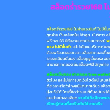
สล็อตรํ่ารวย168 ไม่
สล็อตรํ่ารวย168 ไม่ผ่านเอเย่นต์ ไม่มีขั้
ทุกค่าย เว็บสล็อตใหม่ล่าสุด มีบริการ
ฟรี ถอนได้ มีทีมงานมากประสบการณ์
พร
ตรง ไม่มีขั้นต่ำ
จะไม่เน้นแค่บริการเกมพ
ต้องพร้อมตลอดเวลา สล็อตทดลองซื้อฟรีสป
รายละเอียดนั่นเอง สล็อตpgเว็บตรง อยาก
สามารถ ทดลองเล่นสล็อตฟรีได้ทุกค่าย 
สล็อตเว็บตรง ฝากถอน true wallet ไม่
ชั่วโมง และไม่มีการปิดเว็บไซต์หนี เล่นส
ดึงเวลาหรือว่าโกงแม้แต่บาทเดียว สล็อ
มุ่งหวังได้ ใครที่คิดว่าระบบที่ทันสมัยจะ
แนะนำอย่างละเอียด
รวมไปถึงมีภาพประ
เรียนรู้ก่อนที่จะเริ่มต้นใช้งานจริง