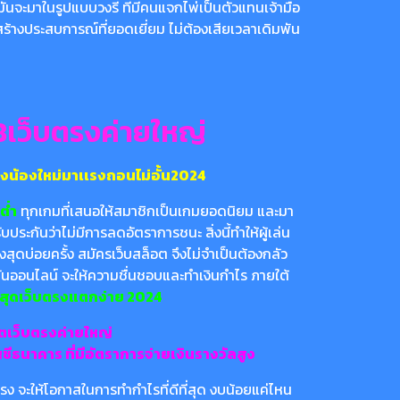
นมันจะมาในรูปแบบวงรี ที่มีคนแจกไพ่เป็นตัวแทนเจ้ามือ
สร้างประสบการณ์ที่ยอดเยี่ยม ไม่ต้องเสียเวลาเดิมพัน
เว็บตรงค่ายใหญ่
งน้องใหม่มาเเรงถอนไม่อั้น2024
ต่ำ
ทุกเกมที่เสนอให้สมาชิกเป็นเกมยอดนิยม และมา
ับประกันว่าไม่มีการลดอัตราการชนะ สิ่งนี้ทำให้ผู้เล่น
สุดบ่อยครั้ง สมัครเว็บสล็อต จึงไม่จำเป็นต้องกลัว
นันออนไลน์ จะให้ความชื่นชอบและทำเงินกำไร ภายใต้
่าสุดเว็บตรงแตกง่าย 2024
อตเว็บตรงค่ายใหญ่
ชีธนาคาร ที่มีอัตราการจ่ายเงินรางวัลสูง
ตรง จะให้โอกาสในการทำกำไรที่ดีที่สุด งบน้อยแค่ไหน