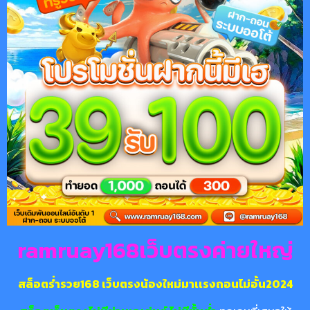
ramruay168เว็บตรงค่ายใหญ่
สล็อตร่ำรวย168 เว็บตรงน้องใหม่มาเเรงถอนไม่อั้น2024