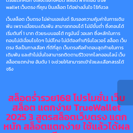
wallet เว็บตรง ที่คุณ ปั่นสล็อต ได้อย่างมั่นใจ ไร้กังวล
เว็บสล็อต เว็บตรง ไม่ผ่านเอเย่นต์ รับรองความคุ้มค่าในการเดิม
พัน เพราะเมื่อชนะเดิมพัน สามารถถอนได้ ไม่มีขั้นต่ำ ซึ่งถอนได้
เริ่มต้นที่ 1 บาท ด้วยระบบออโต้ ทรูมันนี่ วอเลท ซึ่งหลักในการ
ถอนไม่มีเงื่อนไขใดๆ ไม่มีโกง ไม่มีต้องทำเทิร์นโอเวอร์ สล็อต เว็บ
ตรง จึงเป็นทางเลือก ที่ดีที่สุด เว็บตรงคือคำตอบสุดท้ายในการ
เดิมพัน และถ้าไม่มั่นใจสามารถติดตามรีวิวจากโลกออนไลน์ เว็บ
สล็อตแตกง่าย อันดับ 1 จะช่วยให้สามารถเข้าใจและเลือกสรรได้
จริง
สล็อตรํ่ารวย168 โปรโมชั่น เว็บ
สล็อต แตกง่าย TrueWallet
2025 3 สูตรสล็อตเว็บตรง แตก
หนัก สล็อตแตกง่าย ใช้แล้วได้ผล