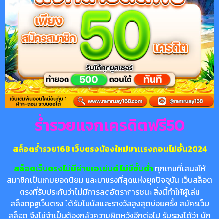
ร่ำรวยแจกเครดิตฟรี50
สล็อตร่ำรวย168 เว็บตรงน้องใหม่มาเเรงถอนไม่อั้น2024
สล็อตเว็บตรงไม่มีผ่านเอเย่นต์ ไม่มีขั้นต่ำ
ทุกเกมที่เสนอให้
สมาชิกเป็นเกมยอดนิยม และมาแรงที่สุดแห่งยุคปัจจุบัน เว็บสล็อต
ตรงที่รับประกันว่าไม่มีการลดอัตราการชนะ สิ่งนี้ทำให้ผู้เล่น
สล็อตpgเว็บตรง ได้รับโบนัสและรางวัลสูงสุดบ่อยครั้ง สมัครเว็บ
สล็อต จึงไม่จำเป็นต้องกลัวความผิดหวังอีกต่อไป รับรองได้ว่า นัก