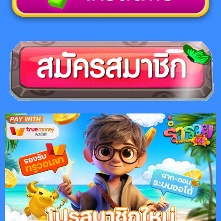
ay168
25