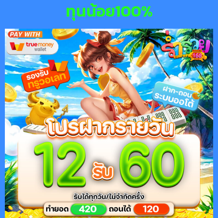
ทุนน้อย100%
68สล็อต
68สล็อต
8เว็บ
68โปร