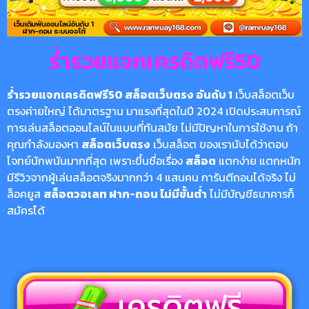
ร่ำรวยแจกเครดิตฟรี50
ร่ำรวยแจกเครดิตฟรี50 สล็อตเว็บตรง อันดับ 1
เว็บสล็อตเว็บ
ตรงค่ายใหญ่ ได้มาตรฐาน มาแรงที่สุดในปี 2024 เปิดประสบการณ์
การเล่นสล็อตออนไลน์ในแบบที่ทันสมัย ไม่มีปัญหาในการใช้งาน ถ้า
คุณกำลังมองหา
สล็อตเว็บตรง
เว็บสล็อต ของเรานับได้ว่าตอบ
โจทย์นักพนันมากที่สุด เพราะขึ้นชื่อเรื่อง
สล็อต
แตกง่าย แตกหนัก
มีรีวิวจากผู้เล่นสล็อตจริงมากกว่า 4 แสนคน การันตีถอนได้จริง ไม่
ล็อคยูส
สล็อตวอเลท ฝาก-ถอน ไม่มีขั้นต่ำ
ไม่มีบัญชีธนาคารก็
สมัครได้