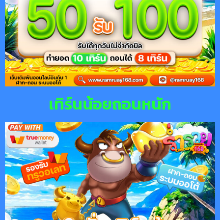
OT
เทิร์นน้อยถอนหนัก