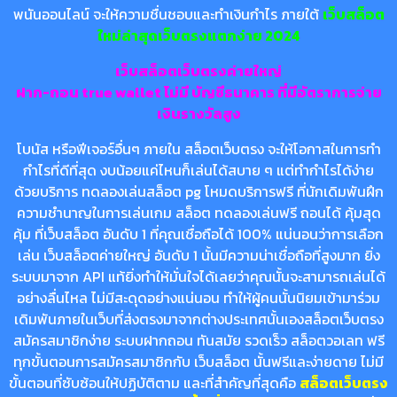
พนันออนไลน์ จะให้ความชื่นชอบและทำเงินกำไร ภายใต้
เว็บสล็อต
ใหม่ล่าสุดเว็บตรงแตกง่าย 2024
เว็บสล็อตเว็บตรงค่ายใหญ่
ฝาก-ถอน true wallet ไม่มี บัญชีธนาคาร ที่มีอัตราการจ่าย
เงินรางวัลสูง
โบนัส หรือฟีเจอร์อื่นๆ ภายใน สล็อตเว็บตรง จะให้โอกาสในการทำ
กำไรที่ดีที่สุด งบน้อยแค่ไหนก็เล่นได้สบาย ๆ แต่ทำกำไรได้ง่าย
ด้วยบริการ ทดลองเล่นสล็อต pg โหมดบริการฟรี ที่นักเดิมพันฝึก
ความชำนาญในการเล่นเกม สล็อต ทดลองเล่นฟรี ถอนได้ คุ้มสุด
คุ้ม ที่เว็บสล็อต อันดับ 1 ที่คุณเชื่อถือได้ 100% แน่นอนว่าการเลือก
เล่น เว็บสล็อตค่ายใหญ่ อันดับ 1 นั้นมีความน่าเชื่อถือที่สูงมาก ยิ่ง
ระบบมาจาก API แท้ยิ่งทำให้มั่นใจได้เลยว่าคุณนั้นจะสามารถเล่นได้
อย่างลื่นไหล ไม่มีสะดุดอย่างแน่นอน ทำให้ผู้คนนั้นนิยมเข้ามาร่วม
เดิมพันภายในเว็บที่ส่งตรงมาจากต่างประเทศนั้นเอง
สล็อตเว็บตรง
สมัครสมาชิกง่าย ระบบฝากถอน ทันสมัย รวดเร็ว สล็อตวอเลท ฟรี
ทุกขั้นตอน
การสมัครสมาชิกกับ เว็บสล็อต นั้นฟรีและง่ายดาย ไม่มี
ขั้นตอนที่ซับซ้อนให้ปฏิบัติตาม และที่สำคัญที่สุดคือ
สล็อตเว็บตรง