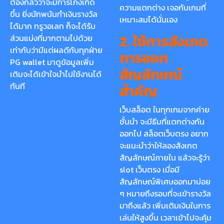
ต้องกลัวว่าจะมีการโกงเกิด
ความแตกต่าง เจอกับเกมที่
ขึ้น ยิ่งนักพนันทำเงินรางวัล
เหมาะสมได้นั่นเอง
ได้มาก ทรูวอเลท ก็จะได้รับ
2. ใช้การสังเกต
ส่วนแบ่งที่มากตามไปด้วย
เท่ากับว่ามีแต่ผลดีกับทุกฝ่าย
การออก
PG wallet มาดูข้อมูลเพิ่ม
สัญลักษณ์
เติมจะได้เข้าใจนำไปใช้งานได้
ทันที
สำคัญ
เว็บสล็อต ในทุกเกมจากค่าย
ชั้นนำ จะมีธีมที่แตกต่างกัน
ออกไป สล็อตเว็บตรง อยาก
จะแนะนำว่าให้ลองสังเกต
สัญลักษณ์ภายใน แล้วจะรู้ว่า
slot เว็บตรง เมื่อมี
สัญลักษณ์พิเศษออกมาบ่อย
ๆ หมายถึงรอบที่จะเข้ารางวัล
มาถึงแล้ว เพิ่มเติมเงินในการ
เล่นให้สูงขึ้น เวลาเข้าไปจะคุ้ม