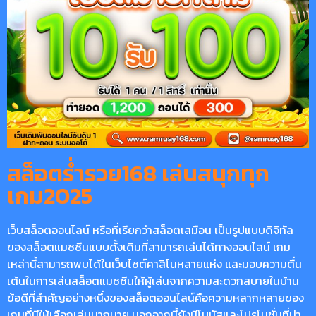
สล็อตร่ำรวย168 เล่นสนุกทุก
เกม2025
เว็บสล็อตออนไลน์ หรือที่เรียกว่าสล็อตเสมือน เป็นรูปแบบดิจิทัล
ของสล็อตแมชชีนแบบดั้งเดิมที่สามารถเล่นได้ทางออนไลน์ เกม
เหล่านี้สามารถพบได้ในเว็บไซต์คาสิโนหลายแห่ง และมอบความตื่น
เต้นในการเล่นสล็อตแมชชีนให้ผู้เล่นจากความสะดวกสบายในบ้าน
ข้อดีที่สำคัญอย่างหนึ่งของสล็อตออนไลน์คือความหลากหลายของ
เกมที่มีให้เลือกเล่นมากมาย นอกจากนี้ยังมีโบนัสและโปรโมชั่นที่น่า