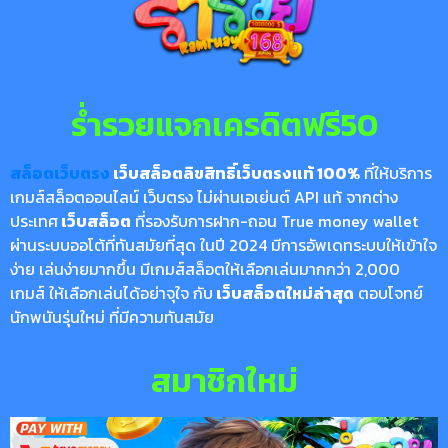
ร่ำรวยแจกเครดิตฟรี50
สล็อตเว็บตรง
เว็บสล็อตลิขสิทธิ์เว็บตรงแท้ 100%
ที่ให้บริการ
เกมส์สล็อตออนไลน์ เว็บตรง ไม่ผ่านเอเย่นต์ API แท้ จากต่าง
ประเทศ
เว็บสล็อต
ที่รองรับการฝาก-ถอน True money wallet
ผ่านระบบออโต้ที่ทันสมัยที่สุด ในปี 2024 มีการอัพเดทระบบให้เข้าใจ
ง่าย เล่นง่ายมากขึ้น มีเกมส์สล็อตให้เลือกเล่นมากกว่า 2,000
เกมส์ ให้เลือกเล่นได้อย่าจุใจ กับ
เว็บสล็อตใหม่ล่าสุด
ตอบโจทย์
นักพนันรุ่นใหม่ ที่มีความทันสมัย
สมาชิกใหม่