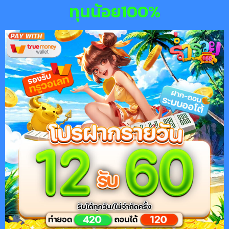
ทุนน้อย100%
ทความ
ทความ
ิทธิ
ิทธิ
ิเศษ
ิเศษ