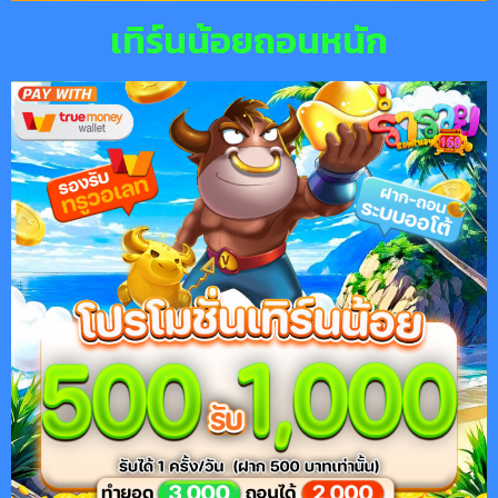
เทิร์นน้อยถอนหนัก