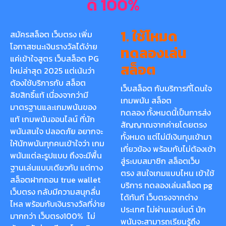
ดี 100%
1. ใช้โหมด
สมัครสล็อต เว็บตรง เพิ่ม
โอกาสชนะเงินรางวัลได้ง่าย
ทดลองเล่น
แค่เข้าใจสูตร เว็บสล็อต PG
สล็อต
ใหม่ล่าสุด 2025 แต่เน้นว่า
ต้องใช้บริการกับ สล็อต
เว็บสล็อต กับบริการที่โดนใจ
ลิขสิทธิ์แท้ เนื่องจากว่ามี
เกมพนัน สล็อต
มาตรฐานและเกมพนันของ
ทดลอง ทั้งหมดนี้เป็นการส่ง
แท้ เกมพนันออนไลน์ ที่นัก
สัญญาณจากค่ายโดยตรง
พนันสนใจ ปลอดภัย อยากจะ
ทั้งหมด แต่ไม่มีเงินทุนเข้ามา
ให้นักพนันทุกคนเข้าใจว่า เกม
เกี่ยวข้อง พร้อมกับไม่ต้องเข้า
พนันแต่ละรูปแบบ ถึงจะมีพื้น
สู่ระบบสมาชิก สล็อตเว็บ
ฐานเล่นแบบเดียวกัน แต่ทาง
ตรง สนใจเกมแบบไหน เข้าใช้
สล็อตฝากถอน true wallet
บริการ ทดลองเล่นสล็อต pg
เว็บตรง กลับมีความสนุกลื่น
ได้ทันที เว็บตรงจากต่าง
ไหล พร้อมกับเงินรางวัลที่ง่าย
ประเทศ ไม่ผ่านเอเย่นต์ นัก
มากกว่า เว็บตรง100% ไม่
พนันจะสามารถเรียนรู้ถึง