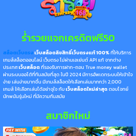
ร่ำรวยแจกเครดิตฟรี50
สล็อตเว็บตรง
เว็บสล็อตลิขสิทธิ์เว็บตรงแท้ 100%
ที่ให้บริการ
เกมส์สล็อตออนไลน์ เว็บตรง ไม่ผ่านเอเย่นต์ API แท้ จากต่าง
ประเทศ
เว็บสล็อต
ที่รองรับการฝาก-ถอน True money wallet
ผ่านระบบออโต้ที่ทันสมัยที่สุด ในปี 2024 มีการอัพเดทระบบให้เข้าใจ
ง่าย เล่นง่ายมากขึ้น มีเกมส์สล็อตให้เลือกเล่นมากกว่า 2,000
เกมส์ ให้เลือกเล่นได้อย่าจุใจ กับ
เว็บสล็อตใหม่ล่าสุด
ตอบโจทย์
นักพนันรุ่นใหม่ ที่มีความทันสมัย
สมาชิกใหม่