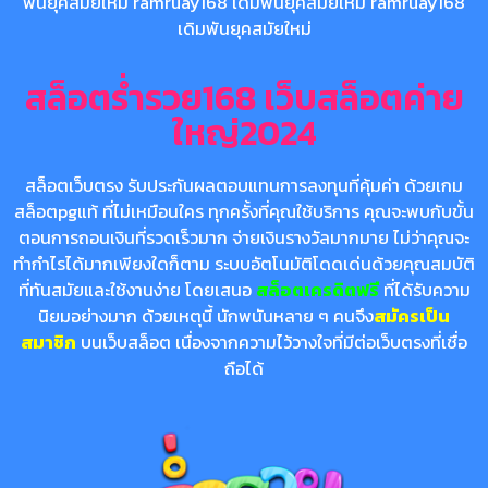
พันยุคสมัยใหม่ ramruay168 เดิมพันยุคสมัยใหม่ ramruay168
เดิมพันยุคสมัยใหม่
สล็อตร่ำรวย168 เว็บสล็อตค่าย
ใหญ่2024
สล็อตเว็บตรง รับประกันผลตอบแทนการลงทุนที่คุ้มค่า ด้วยเกม
สล็อตpgแท้ ที่ไม่เหมือนใคร ทุกครั้งที่คุณใช้บริการ คุณจะพบกับขั้น
ตอนการถอนเงินที่รวดเร็วมาก จ่ายเงินรางวัลมากมาย ไม่ว่าคุณจะ
ทำกำไรได้มากเพียงใดก็ตาม ระบบอัตโนมัติโดดเด่นด้วยคุณสมบัติ
ที่ทันสมัยและใช้งานง่าย โดยเสนอ
สล็อตเครดิตฟรี
ที่ได้รับความ
นิยมอย่างมาก ด้วยเหตุนี้ นักพนันหลาย ๆ คนจึง
สมัครเป็น
สมาชิก
บนเว็บสล็อต เนื่องจากความไว้วางใจที่มีต่อเว็บตรงที่เชื่อ
ถือได้