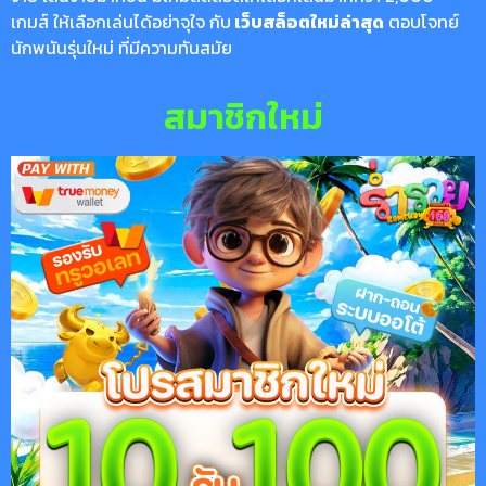
เกมส์ ให้เลือกเล่นได้อย่าจุใจ กับ
เว็บสล็อตใหม่ล่าสุด
ตอบโจทย์
นักพนันรุ่นใหม่ ที่มีความทันสมัย
สมาชิกใหม่