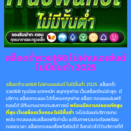
สล็อตรํ่ารวย168 ไม่ผ่านเอเย่นต์
ไม่มีขั้นต่ำ 2025
สล็อตรํ่ารวย168 ไม่ผ่านเอเย่นต์ ไม่มีขั้นต่ำ 2025
สล็อตรํ่า
รวย168 ทุนน้อย แตกหนัก สนุกทุกค่าย เว็บสล็อตใหม่ล่าสุด มี
บริการ สล็อตทดลอง ได้ทั้งหมดทุกค่าย สล็อต ทดลองเล่นฟรี
ถอนได้ มีทีมงานมากประสบการณ์
พร้อมมีความปลอดภัยสูง
ที่สุด เว็บสล็อตเว็บตรง ไม่มีขั้นต่ำ
จะไม่เน้นแค่บริการเกม
พนัน ทดลองเล่นสล็อตฟรีเท่านั้น แต่ในภาพรวมจะต้องพร้อม
ตลอดเวลา สล็อตทดลองซื้อฟรีสปินได้ จึงกล่าวได้ว่าบริการที่ดี