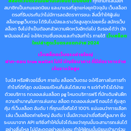
สล็อตเว็บตรงไม่มีผ่านเอเย่นต์ ไม่มีขั้นต่ำ
ทุกเกมที่เสนอให้
สมาชิกเป็นเกมยอดนิยม และมาแรงที่สุดแห่งยุคปัจจุบัน เว็บสล็อต
ตรงที่รับประกันว่าไม่มีการลดอัตราการชนะ สิ่งนี้ทำให้ผู้เล่น
สล็อตpgเว็บตรง ได้รับโบนัสและรางวัลสูงสุดบ่อยครั้ง สมัครเว็บ
สล็อต จึงไม่จำเป็นต้องกลัวความผิดหวังอีกต่อไป รับรองได้ว่า นัก
พนันออนไลน์ จะให้ความชื่นชอบและทำเงินกำไร ภายใต้
เว็บสล็อต
ใหม่ล่าสุดเว็บตรงแตกง่าย 2024
เว็บสล็อตเว็บตรงค่ายใหญ่
ฝาก-ถอน true wallet ไม่มี บัญชีธนาคาร ที่มีอัตราการจ่าย
เงินรางวัลสูง
โบนัส หรือฟีเจอร์อื่นๆ ภายใน สล็อตเว็บตรง จะให้โอกาสในการทำ
กำไรที่ดีที่สุด งบน้อยแค่ไหนก็เล่นได้สบาย ๆ แต่ทำกำไรได้ง่าย
ด้วยบริการ ทดลองเล่นสล็อต pg โหมดบริการฟรี ที่นักเดิมพันฝึก
ความชำนาญในการเล่นเกม สล็อต ทดลองเล่นฟรี ถอนได้ คุ้มสุด
คุ้ม ที่เว็บสล็อต อันดับ 1 ที่คุณเชื่อถือได้ 100% แน่นอนว่าการเลือก
เล่น เว็บสล็อตค่ายใหญ่ อันดับ 1 นั้นมีความน่าเชื่อถือที่สูงมาก ยิ่ง
ระบบมาจาก API แท้ยิ่งทำให้มั่นใจได้เลยว่าคุณนั้นจะสามารถเล่นได้
อย่างลื่นไหล ไม่มีสะดุดอย่างแน่นอน ทำให้ผู้คนนั้นนิยมเข้ามาร่วม