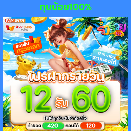
ทุนน้อย100%
68สล็อต
68สล็อต
8เว็บ
68โปร