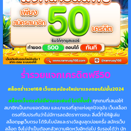
ร่ำรวยแจกเครดิตฟรี50
สล็อตร่ำรวย168 เว็บตรงน้องใหม่มาเเรงถอนไม่อั้น2024
สล็อตเว็บตรงไม่มีผ่านเอเย่นต์ ไม่มีขั้นต่ำ
ทุกเกมที่เสนอให้
สมาชิกเป็นเกมยอดนิยม และมาแรงที่สุดแห่งยุคปัจจุบัน เว็บสล็อต
ตรงที่รับประกันว่าไม่มีการลดอัตราการชนะ สิ่งนี้ทำให้ผู้เล่น
สล็อตpgเว็บตรง ได้รับโบนัสและรางวัลสูงสุดบ่อยครั้ง สมัครเว็บ
สล็อต จึงไม่จำเป็นต้องกลัวความผิดหวังอีกต่อไป รับรองได้ว่า นัก