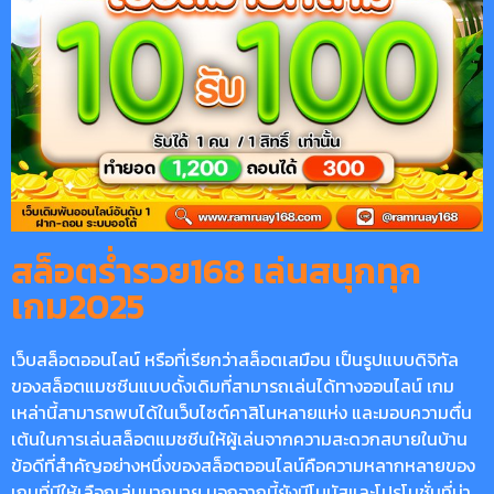
สล็อตร่ำรวย168 เล่นสนุกทุก
เกม2025
เว็บสล็อตออนไลน์ หรือที่เรียกว่าสล็อตเสมือน เป็นรูปแบบดิจิทัล
ของสล็อตแมชชีนแบบดั้งเดิมที่สามารถเล่นได้ทางออนไลน์ เกม
เหล่านี้สามารถพบได้ในเว็บไซต์คาสิโนหลายแห่ง และมอบความตื่น
เต้นในการเล่นสล็อตแมชชีนให้ผู้เล่นจากความสะดวกสบายในบ้าน
ข้อดีที่สำคัญอย่างหนึ่งของสล็อตออนไลน์คือความหลากหลายของ
เกมที่มีให้เลือกเล่นมากมาย นอกจากนี้ยังมีโบนัสและโปรโมชั่นที่น่า