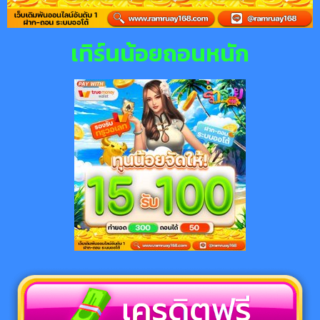
เทิร์นน้อยถอนหนัก