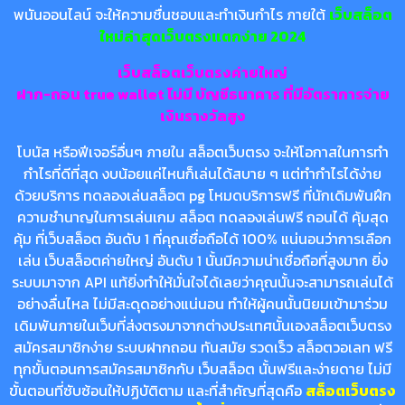
พนันออนไลน์ จะให้ความชื่นชอบและทำเงินกำไร ภายใต้
เว็บสล็อต
ใหม่ล่าสุดเว็บตรงแตกง่าย 2024
เว็บสล็อตเว็บตรงค่ายใหญ่
ฝาก-ถอน true wallet ไม่มี บัญชีธนาคาร ที่มีอัตราการจ่าย
เงินรางวัลสูง
โบนัส หรือฟีเจอร์อื่นๆ ภายใน สล็อตเว็บตรง จะให้โอกาสในการทำ
กำไรที่ดีที่สุด งบน้อยแค่ไหนก็เล่นได้สบาย ๆ แต่ทำกำไรได้ง่าย
ด้วยบริการ ทดลองเล่นสล็อต pg โหมดบริการฟรี ที่นักเดิมพันฝึก
ความชำนาญในการเล่นเกม สล็อต ทดลองเล่นฟรี ถอนได้ คุ้มสุด
คุ้ม ที่เว็บสล็อต อันดับ 1 ที่คุณเชื่อถือได้ 100% แน่นอนว่าการเลือก
เล่น เว็บสล็อตค่ายใหญ่ อันดับ 1 นั้นมีความน่าเชื่อถือที่สูงมาก ยิ่ง
ระบบมาจาก API แท้ยิ่งทำให้มั่นใจได้เลยว่าคุณนั้นจะสามารถเล่นได้
อย่างลื่นไหล ไม่มีสะดุดอย่างแน่นอน ทำให้ผู้คนนั้นนิยมเข้ามาร่วม
เดิมพันภายในเว็บที่ส่งตรงมาจากต่างประเทศนั้นเอง
สล็อตเว็บตรง
สมัครสมาชิกง่าย ระบบฝากถอน ทันสมัย รวดเร็ว สล็อตวอเลท ฟรี
ทุกขั้นตอน
การสมัครสมาชิกกับ เว็บสล็อต นั้นฟรีและง่ายดาย ไม่มี
ขั้นตอนที่ซับซ้อนให้ปฏิบัติตาม และที่สำคัญที่สุดคือ
สล็อตเว็บตรง