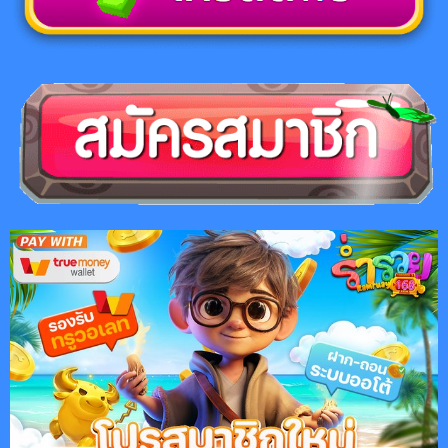
ay168
25