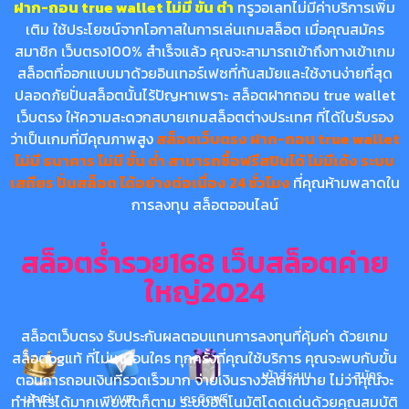
ฝาก-ถอน true wallet ไม่มี ขั้น ต่ํา
ทรูวอเลทไม่มีค่าบริการเพิ่ม
เติม ใช้ประโยชน์จากโอกาสในการเล่นเกมสล็อต เมื่อคุณสมัคร
สมาชิก เว็บตรง100% สำเร็จแล้ว คุณจะสามารถเข้าถึงทางเข้าเกม
สล็อตที่ออกแบบมาด้วยอินเทอร์เฟซที่ทันสมัยและใช้งานง่ายที่สุด
ปลอดภัย
ปั่นสล็อตนั้นไร้ปัญหาเพราะ สล็อตฝากถอน true wallet
เว็บตรง ให้ความสะดวกสบายเกมสล็อตต่างประเทศ ที่ได้ใบรับรอง
ว่าเป็นเกมที่มีคุณภาพสูง
สล็อตเว็บตรง ฝาก-ถอน true wallet
ไม่มี ธนาคาร ไม่มี ขั้น ต่ํา สามารถซื้อฟรีสปินได้ ไม่มีเด้ง ระบบ
เสถียร ปั่นสล็อต ได้อย่างต่อเนื่อง 24 ชั่วโมง
ที่คุณห้ามพลาดใน
การลงทุน สล็อตออนไลน์
สล็อตร่ำรวย168 เว็บสล็อตค่าย
ใหญ่2024
สล็อตเว็บตรง รับประกันผลตอบแทนการลงทุนที่คุ้มค่า ด้วยเกม
สล็อตpgแท้ ที่ไม่เหมือนใคร ทุกครั้งที่คุณใช้บริการ คุณจะพบกับขั้น
เข้าสู่ระบบ
สมัคร
ตอนการถอนเงินที่รวดเร็วมาก จ่ายเงินรางวัลมากมาย ไม่ว่าคุณจะ
VVIP
เข้าเล่น
เครดิตฟรี
ทำกำไรได้มากเพียงใดก็ตาม ระบบอัตโนมัติโดดเด่นด้วยคุณสมบัติ