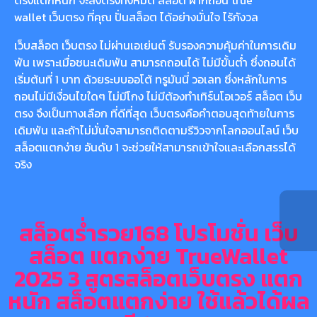
wallet เว็บตรง ที่คุณ ปั่นสล็อต ได้อย่างมั่นใจ ไร้กังวล
เว็บสล็อต เว็บตรง ไม่ผ่านเอเย่นต์ รับรองความคุ้มค่าในการเดิม
พัน เพราะเมื่อชนะเดิมพัน สามารถถอนได้ ไม่มีขั้นต่ำ ซึ่งถอนได้
เริ่มต้นที่ 1 บาท ด้วยระบบออโต้ ทรูมันนี่ วอเลท ซึ่งหลักในการ
ถอนไม่มีเงื่อนไขใดๆ ไม่มีโกง ไม่มีต้องทำเทิร์นโอเวอร์ สล็อต เว็บ
ตรง จึงเป็นทางเลือก ที่ดีที่สุด เว็บตรงคือคำตอบสุดท้ายในการ
เดิมพัน และถ้าไม่มั่นใจสามารถติดตามรีวิวจากโลกออนไลน์ เว็บ
สล็อตแตกง่าย อันดับ 1 จะช่วยให้สามารถเข้าใจและเลือกสรรได้
จริง
สล็อตรํ่ารวย168 โปรโมชั่น เว็บ
สล็อต แตกง่าย TrueWallet
2025 3 สูตรสล็อตเว็บตรง แตก
หนัก สล็อตแตกง่าย ใช้แล้วได้ผล