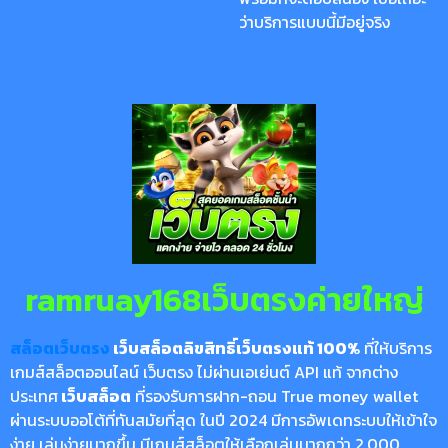
ว่าบริการแบบนี้มีอยู่จริง
ชม
ramruay168เว็บตรงค่ายใหญ่
สล็อตเว็บตรง
เว็บสล็อตลิขสิทธิ์เว็บตรงแท้ 100%
ที่ให้บริการ
เกมส์สล็อตออนไลน์ เว็บตรง ไม่ผ่านเอเย่นต์ API แท้ จากต่าง
ประเทศ
เว็บสล็อต
ที่รองรับการฝาก-ถอน True money wallet
ผ่านระบบออโต้ที่ทันสมัยที่สุด ในปี 2024 มีการอัพเดทระบบให้เข้าใจ
ง่าย เล่นง่ายมากขึ้น มีเกมส์สล็อตให้เลือกเล่นมากกว่า 2,000