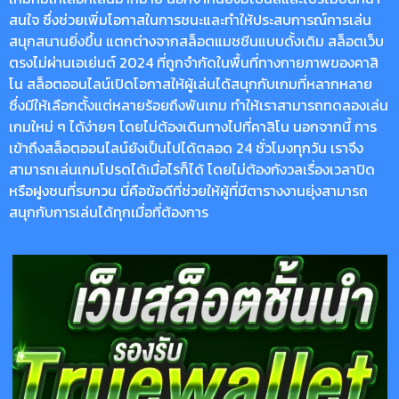
สนใจ ซึ่งช่วยเพิ่มโอกาสในการชนะและทำให้ประสบการณ์การเล่น
สนุกสนานยิ่งขึ้น แตกต่างจากสล็อตแมชชีนแบบดั้งเดิม สล็อตเว็บ
ตรงไม่ผ่านเอเย่นต์ 2024 ที่ถูกจำกัดในพื้นที่ทางกายภาพของคาสิ
โน สล็อตออนไลน์เปิดโอกาสให้ผู้เล่นได้สนุกกับเกมที่หลากหลาย
ซึ่งมีให้เลือกตั้งแต่หลายร้อยถึงพันเกม ทำให้เราสามารถทดลองเล่น
เกมใหม่ ๆ ได้ง่ายๆ โดยไม่ต้องเดินทางไปที่คาสิโน นอกจากนี้ การ
เข้าถึงสล็อตออนไลน์ยังเป็นไปได้ตลอด 24 ชั่วโมงทุกวัน เราจึง
สามารถเล่นเกมโปรดได้เมื่อไรก็ได้ โดยไม่ต้องกังวลเรื่องเวลาปิด
หรือฝูงชนที่รบกวน นี่คือข้อดีที่ช่วยให้ผู้ที่มีตารางงานยุ่งสามารถ
สนุกกับการเล่นได้ทุกเมื่อที่ต้องการ