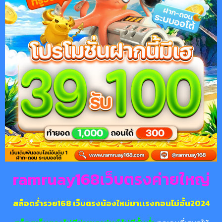
ramruay168เว็บตรงค่ายใหญ่
สล็อตร่ำรวย168 เว็บตรงน้องใหม่มาเเรงถอนไม่อั้น2024