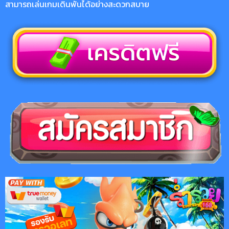
สามารถเล่นเกมเดินพันได้อย่างสะดวกสบาย