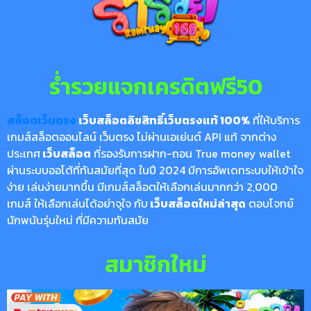
ร่ำรวยแจกเครดิตฟรี50
สล็อตเว็บตรง
เว็บสล็อตลิขสิทธิ์เว็บตรงแท้ 100%
ที่ให้บริการ
เกมส์สล็อตออนไลน์ เว็บตรง ไม่ผ่านเอเย่นต์ API แท้ จากต่าง
ประเทศ
เว็บสล็อต
ที่รองรับการฝาก-ถอน True money wallet
ผ่านระบบออโต้ที่ทันสมัยที่สุด ในปี 2024 มีการอัพเดทระบบให้เข้าใจ
ง่าย เล่นง่ายมากขึ้น มีเกมส์สล็อตให้เลือกเล่นมากกว่า 2,000
เกมส์ ให้เลือกเล่นได้อย่าจุใจ กับ
เว็บสล็อตใหม่ล่าสุด
ตอบโจทย์
นักพนันรุ่นใหม่ ที่มีความทันสมัย
สมาชิกใหม่