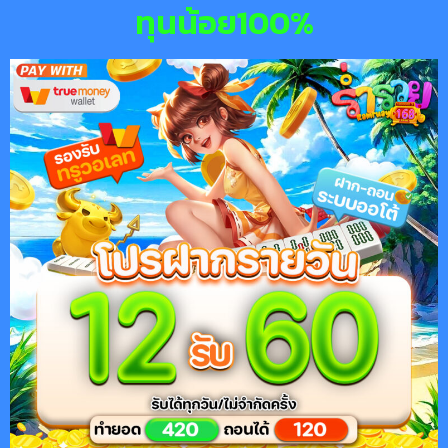
ทุนน้อย100%
68สล็อต
68สล็อต
8เว็บ
68โปร