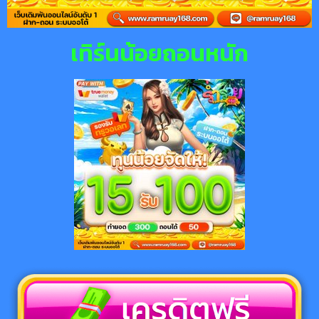
เทิร์นน้อยถอนหนัก