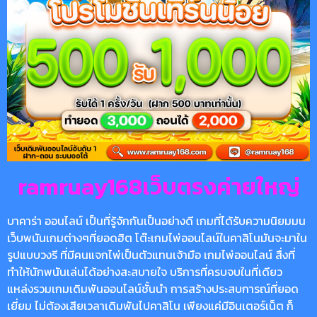
ramruay168เว็บตรงค่ายใหญ่
บาคาร่า ออนไลน์ เป็นที่รู้จักกันเป็นอย่างดี เกมที่ได้รับความนิยมมน
เว็บพนันเกมต่างๆที่ยอดฮิต โต๊ะเกมไพ่ออนไลน์ในคาสิโนมันจะมาใน
รูปแบบวงรี ที่มีคนแจกไพ่เป็นตัวแทนเจ้ามือ เกมไพ่ออนไลน์ สื่งที่
ทำให้นักพนันเล่นได้อย่างสะสบายใจ บริการที่ครบจบในที่เดียว
แหล่งรวมเกมเดิมพันออนไลน์ชั้นนำ การสร้างประสบการณ์ที่ยอด
เยี่ยม ไม่ต้องเสียเวลาเดิมพันไปคาสิโน เพียงแค่มีอินเตอร์เน็ต ก็