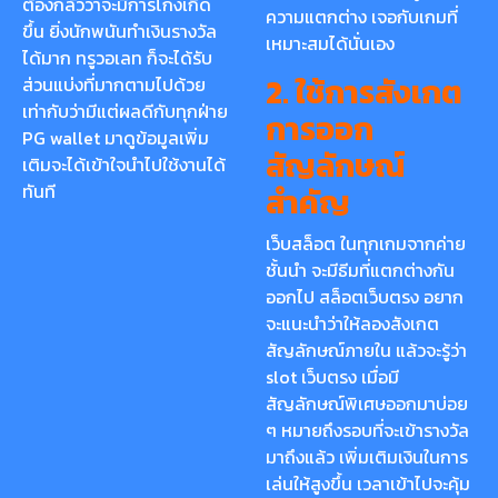
ต้องกลัวว่าจะมีการโกงเกิด
ความแตกต่าง เจอกับเกมที่
ขึ้น ยิ่งนักพนันทำเงินรางวัล
เหมาะสมได้นั่นเอง
ได้มาก ทรูวอเลท ก็จะได้รับ
2. ใช้การสังเกต
ส่วนแบ่งที่มากตามไปด้วย
เท่ากับว่ามีแต่ผลดีกับทุกฝ่าย
การออก
PG wallet มาดูข้อมูลเพิ่ม
สัญลักษณ์
เติมจะได้เข้าใจนำไปใช้งานได้
ทันที
สำคัญ
เว็บสล็อต ในทุกเกมจากค่าย
ชั้นนำ จะมีธีมที่แตกต่างกัน
ออกไป สล็อตเว็บตรง อยาก
จะแนะนำว่าให้ลองสังเกต
สัญลักษณ์ภายใน แล้วจะรู้ว่า
slot เว็บตรง เมื่อมี
สัญลักษณ์พิเศษออกมาบ่อย
ๆ หมายถึงรอบที่จะเข้ารางวัล
มาถึงแล้ว เพิ่มเติมเงินในการ
เล่นให้สูงขึ้น เวลาเข้าไปจะคุ้ม