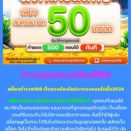
ร่ำรวยแจกเครดิตฟรี50
สล็อตร่ำรวย168 เว็บตรงน้องใหม่มาเเรงถอนไม่อั้น2024
สล็อตเว็บตรงไม่มีผ่านเอเย่นต์ ไม่มีขั้นต่ำ
ทุกเกมที่เสนอให้
สมาชิกเป็นเกมยอดนิยม และมาแรงที่สุดแห่งยุคปัจจุบัน เว็บสล็อต
ตรงที่รับประกันว่าไม่มีการลดอัตราการชนะ สิ่งนี้ทำให้ผู้เล่น
สล็อตpgเว็บตรง ได้รับโบนัสและรางวัลสูงสุดบ่อยครั้ง สมัครเว็บ
สล็อต จึงไม่จำเป็นต้องกลัวความผิดหวังอีกต่อไป รับรองได้ว่า นัก