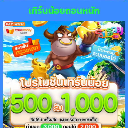
เทิร์นน้อยถอนหนัก