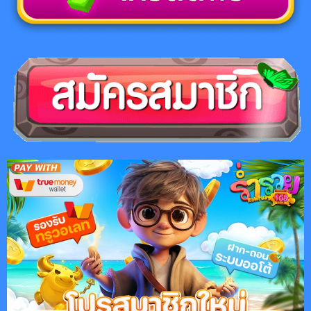
ay168
25