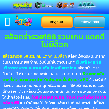
เข้าสู่ระบบ
สมัครสมาชิก
สล็อตรํ่ารวย168 รวมเกม แตกดี
ไม่มีล็อค
สล็อตรํ่ารวย168 รวมเกม แตกดี ไม่มีล็อค
สล็อตเว็บตรง ในไทยทุก
วันนี้บริการเทียบเท่ากับเว็บชั้นนำในต่างประเทศ
เว็บสล็อตแท้ มี
บริการภาพรวมเหมาะสมกับนักพนันชาวไทย
สล็อตเว็บตรง
68
อันดับ 1 มีบริการค่ายเกมพนัน สลอตแตกง่าย แตกจ
ริง แตกหนัก
จากทั่วโลกมากมาย สำหรับค่ายเกมชั้นนำอย่าง PG
ก็รองรับได้
ทั้งหมด ไม่ว่าจะเกมใหม่ล่าสุดหรือว่าเกมเก่าที่ให้บริการมานาน แบบ
นี้ถึงเรียกได้ว่า สล็อต เว็บตรง แตกหนัก นั่นเอง การเล่นเกมพนันไม่
ได้น่ากลัวอะไรเลย
ถ้าสนใจเล่นเกมและทำเงินรางวัลได้จริง เว็บ
68
สล็อต พีจี
แนะนำข้อมูลให้เข้าใจแบบง่าย เริ่มต้นเส้นทางใหม่ที่มีเงิน
รางวัลได้ไม่จำกัด ไม่มีขั้นต่ำ ที่แท้จริง และเมื่อชนะเดิมพัน เว็บ