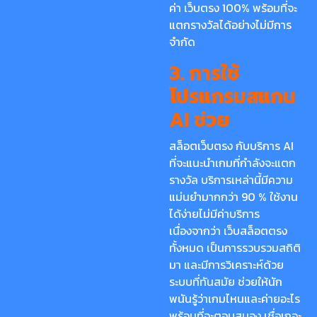
ค่า เว็บตรง 100% พร้อมที่จะ
แตกรางวัลได้อย่างไม่มีการ
จำกัด
3. การใช้
โปรแกรมสแกน
AI ช่วย
สล็อตเว็บตรง กับบริการ AI
ที่จะแนะนำเกมที่กำลังจะแตก
รางวัล บริการเหล่านี้มีความ
แม่นยำมากกว่า 90 % ใช้งาน
ได้ง่ายไม่มีค่าบริการ
เนื่องจากว่า เว็บสล็อตตรง
ทั้งหมด เป็นการรวบรวมสถิติ
มา และมีการวิเคราะห์ด้วย
ระบบที่ทันสมัย ช่วยให้นัก
พนันรู้ว่าเกมไหนและค่ายอะไร
พร้อมที่จะตอบสนอง เชื่อเถอะ