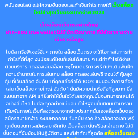
พนันออนไลน์ จะให้ความชื่นชอบและทำเงินกำไร ภายใต้
เว็บสล็อต
ใหม่ล่าสุดเว็บตรงแตกง่าย 2024
เว็บสล็อตเว็บตรงค่ายใหญ่
ฝาก-ถอน true wallet ไม่มี บัญชีธนาคาร ที่มีอัตราการจ่าย
เงินรางวัลสูง
โบนัส หรือฟีเจอร์อื่นๆ ภายใน สล็อตเว็บตรง จะให้โอกาสในการทำ
กำไรที่ดีที่สุด งบน้อยแค่ไหนก็เล่นได้สบาย ๆ แต่ทำกำไรได้ง่าย
ด้วยบริการ ทดลองเล่นสล็อต pg โหมดบริการฟรี ที่นักเดิมพันฝึก
ความชำนาญในการเล่นเกม สล็อต ทดลองเล่นฟรี ถอนได้ คุ้มสุด
คุ้ม ที่เว็บสล็อต อันดับ 1 ที่คุณเชื่อถือได้ 100% แน่นอนว่าการเลือก
เล่น เว็บสล็อตค่ายใหญ่ อันดับ 1 นั้นมีความน่าเชื่อถือที่สูงมาก ยิ่ง
ระบบมาจาก API แท้ยิ่งทำให้มั่นใจได้เลยว่าคุณนั้นจะสามารถเล่นได้
อย่างลื่นไหล ไม่มีสะดุดอย่างแน่นอน ทำให้ผู้คนนั้นนิยมเข้ามาร่วม
เดิมพันภายในเว็บที่ส่งตรงมาจากต่างประเทศนั้นเอง
สล็อตเว็บตรง
สมัครสมาชิกง่าย ระบบฝากถอน ทันสมัย รวดเร็ว สล็อตวอเลท ฟรี
ทุกขั้นตอน
การสมัครสมาชิกกับ เว็บสล็อต นั้นฟรีและง่ายดาย ไม่มี
ขั้นตอนที่ซับซ้อนให้ปฏิบัติตาม และที่สำคัญที่สุดคือ
สล็อตเว็บตรง