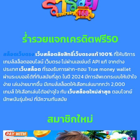
ร่ำรวยแจกเครดิตฟรี50
สล็อตเว็บตรง
เว็บสล็อตลิขสิทธิ์เว็บตรงแท้ 100%
ที่ให้บริการ
เกมส์สล็อตออนไลน์ เว็บตรง ไม่ผ่านเอเย่นต์ API แท้ จากต่าง
ประเทศ
เว็บสล็อต
ที่รองรับการฝาก-ถอน True money wallet
ผ่านระบบออโต้ที่ทันสมัยที่สุด ในปี 2024 มีการอัพเดทระบบให้เข้าใจ
ง่าย เล่นง่ายมากขึ้น มีเกมส์สล็อตให้เลือกเล่นมากกว่า 2,000
เกมส์ ให้เลือกเล่นได้อย่าจุใจ กับ
เว็บสล็อตใหม่ล่าสุด
ตอบโจทย์
นักพนันรุ่นใหม่ ที่มีความทันสมัย
สมาชิกใหม่