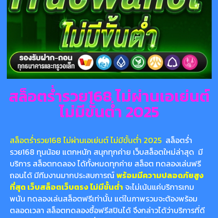
สล็อตรํ่ารวย168 ไม่ผ่านเอเย่นต์
ไม่มีขั้นต่ำ 2025
สล็อตรํ่ารวย168 ไม่ผ่านเอเย่นต์ ไม่มีขั้นต่ำ 2025
สล็อตรํ่า
รวย168 ทุนน้อย แตกหนัก สนุกทุกค่าย เว็บสล็อตใหม่ล่าสุด มี
บริการ สล็อตทดลอง ได้ทั้งหมดทุกค่าย สล็อต ทดลองเล่นฟรี
ถอนได้ มีทีมงานมากประสบการณ์
พร้อมมีความปลอดภัยสูง
ที่สุด เว็บสล็อตเว็บตรง ไม่มีขั้นต่ำ
จะไม่เน้นแค่บริการเกม
พนัน ทดลองเล่นสล็อตฟรีเท่านั้น แต่ในภาพรวมจะต้องพร้อม
ตลอดเวลา สล็อตทดลองซื้อฟรีสปินได้ จึงกล่าวได้ว่าบริการที่ดี