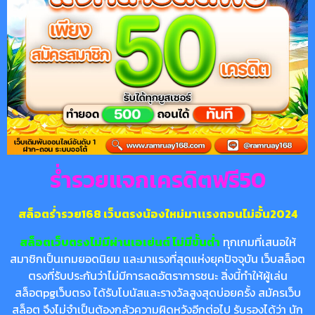
ร่ำรวยแจกเครดิตฟรี50
สล็อตร่ำรวย168 เว็บตรงน้องใหม่มาเเรงถอนไม่อั้น2024
สล็อตเว็บตรงไม่มีผ่านเอเย่นต์ ไม่มีขั้นต่ำ
ทุกเกมที่เสนอให้
สมาชิกเป็นเกมยอดนิยม และมาแรงที่สุดแห่งยุคปัจจุบัน เว็บสล็อต
ตรงที่รับประกันว่าไม่มีการลดอัตราการชนะ สิ่งนี้ทำให้ผู้เล่น
สล็อตpgเว็บตรง ได้รับโบนัสและรางวัลสูงสุดบ่อยครั้ง สมัครเว็บ
สล็อต จึงไม่จำเป็นต้องกลัวความผิดหวังอีกต่อไป รับรองได้ว่า นัก