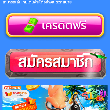
สามารถเล่นเกมเดินพันได้อย่างสะดวกสบาย