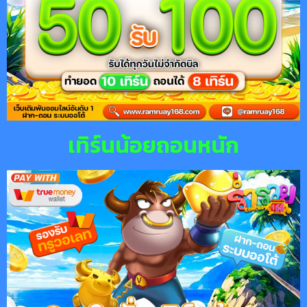
OT
เทิร์นน้อยถอนหนัก