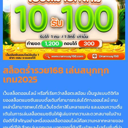
สล็อตร่ำรวย168 เล่นสนุกทุก
เกม2025
เว็บสล็อตออนไลน์ หรือที่เรียกว่าสล็อตเสมือน เป็นรูปแบบดิจิทัล
ของสล็อตแมชชีนแบบดั้งเดิมที่สามารถเล่นได้ทางออนไลน์ เกม
เหล่านี้สามารถพบได้ในเว็บไซต์คาสิโนหลายแห่ง และมอบความตื่น
เต้นในการเล่นสล็อตแมชชีนให้ผู้เล่นจากความสะดวกสบายในบ้าน
ข้อดีที่สำคัญอย่างหนึ่งของสล็อตออนไลน์คือความหลากหลายของ
เกมที่มีให้เลือกเล่นมากมาย นอกจากนี้ยังมีโบนัสและโปรโมชั่นที่น่า