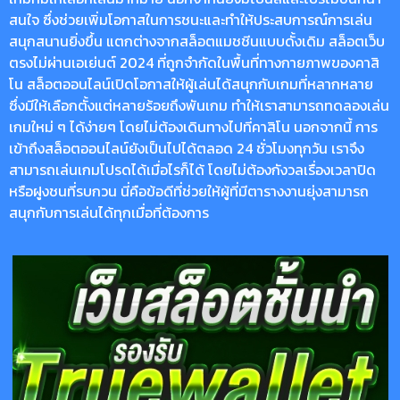
สนใจ ซึ่งช่วยเพิ่มโอกาสในการชนะและทำให้ประสบการณ์การเล่น
สนุกสนานยิ่งขึ้น แตกต่างจากสล็อตแมชชีนแบบดั้งเดิม สล็อตเว็บ
ตรงไม่ผ่านเอเย่นต์ 2024 ที่ถูกจำกัดในพื้นที่ทางกายภาพของคาสิ
โน สล็อตออนไลน์เปิดโอกาสให้ผู้เล่นได้สนุกกับเกมที่หลากหลาย
ซึ่งมีให้เลือกตั้งแต่หลายร้อยถึงพันเกม ทำให้เราสามารถทดลองเล่น
เกมใหม่ ๆ ได้ง่ายๆ โดยไม่ต้องเดินทางไปที่คาสิโน นอกจากนี้ การ
เข้าถึงสล็อตออนไลน์ยังเป็นไปได้ตลอด 24 ชั่วโมงทุกวัน เราจึง
สามารถเล่นเกมโปรดได้เมื่อไรก็ได้ โดยไม่ต้องกังวลเรื่องเวลาปิด
หรือฝูงชนที่รบกวน นี่คือข้อดีที่ช่วยให้ผู้ที่มีตารางงานยุ่งสามารถ
สนุกกับการเล่นได้ทุกเมื่อที่ต้องการ