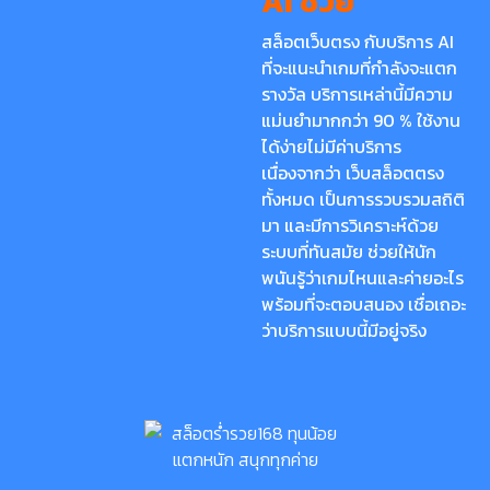
AI ช่วย
สล็อตเว็บตรง กับบริการ AI
ที่จะแนะนำเกมที่กำลังจะแตก
รางวัล บริการเหล่านี้มีความ
แม่นยำมากกว่า 90 % ใช้งาน
ได้ง่ายไม่มีค่าบริการ
เนื่องจากว่า เว็บสล็อตตรง
ทั้งหมด เป็นการรวบรวมสถิติ
มา และมีการวิเคราะห์ด้วย
ระบบที่ทันสมัย ช่วยให้นัก
พนันรู้ว่าเกมไหนและค่ายอะไร
พร้อมที่จะตอบสนอง เชื่อเถอะ
ว่าบริการแบบนี้มีอยู่จริง