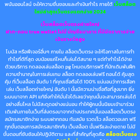
พนันออนไลน์ จะให้ความชื่นชอบและทำเงินกำไร ภายใต้
เว็บสล็อต
ใหม่ล่าสุดเว็บตรงแตกง่าย 2024
เว็บสล็อตเว็บตรงค่ายใหญ่
ฝาก-ถอน true wallet ไม่มี บัญชีธนาคาร ที่มีอัตราการจ่าย
เงินรางวัลสูง
โบนัส หรือฟีเจอร์อื่นๆ ภายใน สล็อตเว็บตรง จะให้โอกาสในการทำ
กำไรที่ดีที่สุด งบน้อยแค่ไหนก็เล่นได้สบาย ๆ แต่ทำกำไรได้ง่าย
ด้วยบริการ ทดลองเล่นสล็อต pg โหมดบริการฟรี ที่นักเดิมพันฝึก
ความชำนาญในการเล่นเกม สล็อต ทดลองเล่นฟรี ถอนได้ คุ้มสุด
คุ้ม ที่เว็บสล็อต อันดับ 1 ที่คุณเชื่อถือได้ 100% แน่นอนว่าการเลือก
เล่น เว็บสล็อตค่ายใหญ่ อันดับ 1 นั้นมีความน่าเชื่อถือที่สูงมาก ยิ่ง
ระบบมาจาก API แท้ยิ่งทำให้มั่นใจได้เลยว่าคุณนั้นจะสามารถเล่นได้
อย่างลื่นไหล ไม่มีสะดุดอย่างแน่นอน ทำให้ผู้คนนั้นนิยมเข้ามาร่วม
เดิมพันภายในเว็บที่ส่งตรงมาจากต่างประเทศนั้นเอง
สล็อตเว็บตรง
สมัครสมาชิกง่าย ระบบฝากถอน ทันสมัย รวดเร็ว สล็อตวอเลท ฟรี
ทุกขั้นตอน
การสมัครสมาชิกกับ เว็บสล็อต นั้นฟรีและง่ายดาย ไม่มี
ขั้นตอนที่ซับซ้อนให้ปฏิบัติตาม และที่สำคัญที่สุดคือ
สล็อตเว็บตรง