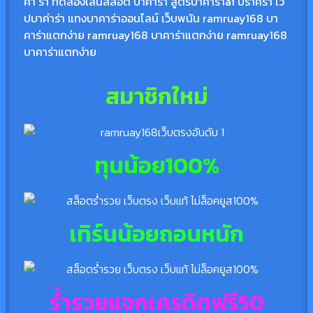
คา ร่า ทดลองเล่นสล็อต บาคาร่า สูตรบาคาร่าai บร่าครา เว
ปบาค่าร่า แทงบาคาร่าออนไลน์ เว็บพนัน ramruay168 บา
คาร่าแตกง่าย ramruay168 บาคาร่าแตกง่าย ramruay168
บาคาร่าแตกง่าย
สมาชิกใหม่
ทุนน้อย100%
เทิร์นน้อยถอนหนัก
ร่ำรวยแจกเครดิตฟรี50