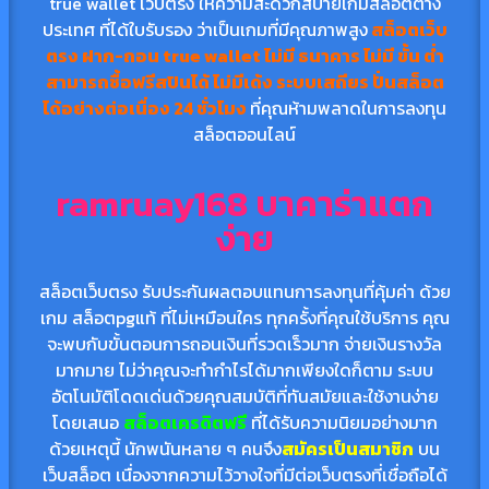
true wallet เว็บตรง ให้ความสะดวกสบายเกมสล็อตต่าง
ประเทศ ที่ได้ใบรับรอง ว่าเป็นเกมที่มีคุณภาพสูง
สล็อตเว็บ
ตรง ฝาก-ถอน true wallet ไม่มี ธนาคาร ไม่มี ขั้น ต่ํา
สามารถซื้อฟรีสปินได้ ไม่มีเด้ง ระบบเสถียร ปั่นสล็อต
ได้อย่างต่อเนื่อง 24 ชั่วโมง
ที่คุณห้ามพลาดในการลงทุน
สล็อตออนไลน์
ramruay168 บาคาร่าแตก
ง่าย
สล็อตเว็บตรง รับประกันผลตอบแทนการลงทุนที่คุ้มค่า ด้วย
เกม สล็อตpgแท้ ที่ไม่เหมือนใคร ทุกครั้งที่คุณใช้บริการ คุณ
จะพบกับขั้นตอนการถอนเงินที่รวดเร็วมาก จ่ายเงินรางวัล
มากมาย ไม่ว่าคุณจะทำกำไรได้มากเพียงใดก็ตาม ระบบ
อัตโนมัติโดดเด่นด้วยคุณสมบัติที่ทันสมัยและใช้งานง่าย
โดยเสนอ
สล็อตเครดิตฟรี
ที่ได้รับความนิยมอย่างมาก
ด้วยเหตุนี้ นักพนันหลาย ๆ คนจึง
สมัครเป็นสมาชิก
บน
เว็บสล็อต เนื่องจากความไว้วางใจที่มีต่อเว็บตรงที่เชื่อถือได้