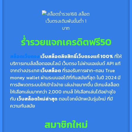
ร่ำรวยแจกเครดิตฟรี50
สล็อตเว็บตรง
เว็บสล็อตลิขสิทธิ์เว็บตรงแท้ 100%
ที่ให้
บริการเกมส์สล็อตออนไลน์ เว็บตรง ไม่ผ่านเอเย่นต์ API แท้
จากต่างประเทศ
เว็บสล็อต
ที่รองรับการฝาก-ถอน True
money wallet ผ่านระบบออโต้ที่ทันสมัยที่สุด ในปี 2024 มี
การอัพเดทระบบให้เข้าใจง่าย เล่นง่ายมากขึ้น มีเกมส์สล็อต
ให้เลือกเล่นมากกว่า 2,000 เกมส์ ให้เลือกเล่นได้อย่าจุใจ
กับ
เว็บสล็อตใหม่ล่าสุด
ตอบโจทย์นักพนันรุ่นใหม่ ที่มี
ความทันสมัย
สมาชิกใหม่