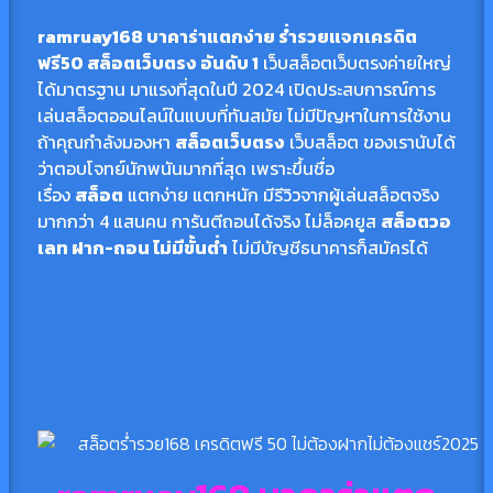
ramruay168 บาคาร่าแตกง่าย ร่ำรวยแจกเครดิต
ฟรี50 สล็อตเว็บตรง อันดับ 1
เว็บสล็อตเว็บตรงค่ายใหญ่
ได้มาตรฐาน มาแรงที่สุดในปี 2024 เปิดประสบการณ์การ
เล่นสล็อตออนไลน์ในแบบที่ทันสมัย ไม่มีปัญหาในการใช้งาน
ถ้าคุณกำลังมองหา
สล็อตเว็บตรง
เว็บสล็อต ของเรานับได้
ว่าตอบโจทย์นักพนันมากที่สุด เพราะขึ้นชื่อ
เรื่อง
สล็อต
แตกง่าย แตกหนัก มีรีวิวจากผู้เล่นสล็อตจริง
มากกว่า 4 แสนคน การันตีถอนได้จริง ไม่ล็อคยูส
สล็อตวอ
เลท ฝาก-ถอน ไม่มีขั้นต่ำ
ไม่มีบัญชีธนาคารก็สมัครได้