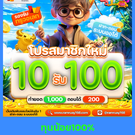
ทุนน้อย100%