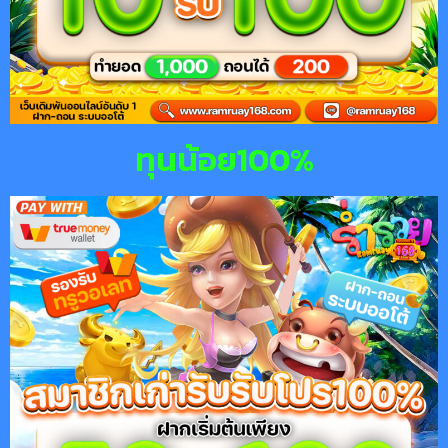
ทุนน้อย100%