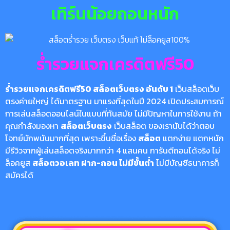
เทิร์นน้อยถอนหนัก
ร่ำรวยแจกเครดิตฟรี50
ร่ำรวยแจกเครดิตฟรี50 สล็อตเว็บตรง อันดับ 1
เว็บสล็อตเว็บ
ตรงค่ายใหญ่ ได้มาตรฐาน มาแรงที่สุดในปี 2024 เปิดประสบการณ์
การเล่นสล็อตออนไลน์ในแบบที่ทันสมัย ไม่มีปัญหาในการใช้งาน ถ้า
คุณกำลังมองหา
สล็อตเว็บตรง
เว็บสล็อต ของเรานับได้ว่าตอบ
โจทย์นักพนันมากที่สุด เพราะขึ้นชื่อเรื่อง
สล็อต
แตกง่าย แตกหนัก
มีรีวิวจากผู้เล่นสล็อตจริงมากกว่า 4 แสนคน การันตีถอนได้จริง ไม่
ล็อคยูส
สล็อตวอเลท ฝาก-ถอน ไม่มีขั้นต่ำ
ไม่มีบัญชีธนาคารก็
สมัครได้