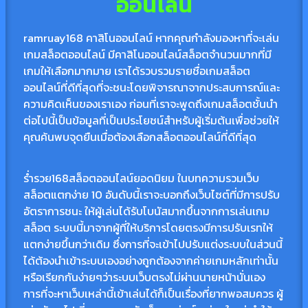
ออนไลน์
ramruay168 คาสิโนออนไลน์ หากคุณกำลังมองหาที่จะเล่น
เกมสล็อตออนไลน์ มีคาสิโนออนไลน์สล็อตจำนวนมากที่มี
เกมให้เลือกมากมาย เราได้รวบรวมรายชื่อเกมสล็อต
ออนไลน์ที่ดีที่สุดที่จะชนะโดยพิจารณาจากประสบการณ์และ
ความคิดเห็นของเราเอง ก่อนที่เราจะพูดถึงเกมสล็อตชั้นนำ
ต่อไปนี้เป็นข้อมูลที่เป็นประโยชน์สำหรับผู้เริ่มต้นเพื่อช่วยให้
คุณค้นพบจุดยืนเมื่อต้องเลือกสล็อตออนไลน์ที่ดีที่สุด
ร่ำรวย168สล็อตออนไลน์ยอดนิยม ในบทความรวมเว็บ
สล็อตแตกง่าย 10 อันดับนี้เราจะบอกถึงเว็บไซต์ที่มีการปรับ
อัตราการชนะ ให้ผู้เล่นได้รับโบนัสมากขึ้นจากการเล่นเกม
สล็อต ระบบนี้มาจากผู้ที่ให้บริการโดยตรงมีการปรับเรทให้
แตกง่ายขึ้นกว่าเดิม ซึ่งการที่จะเข้าไปปรับแต่งระบบในส่วนนี้
ได้ต้องนำเข้าระบบเองอย่างถูกต้องจากค่ายเกมหลักเท่านั้น
หรือเรียกกันง่ายๆว่าระบบเว็บตรงไม่ผ่านนายหน้านั่นเอง
การที่จะหาเว็บเหล่านี้เข้าเล่นได้ก็เป็นเรื่องที่ยากพอสมควร ผู้