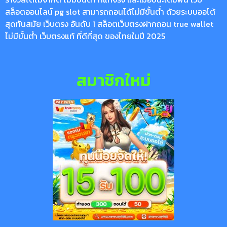
สล็อตออนไลน์ pg slot สามารถถอนได้ไม่มีขั้นต่ำ ด้วยระบบออโต้
สุดทันสมัย เว็บตรง อันดับ 1 สล็อตเว็บตรงฝากถอน true wallet
68
ไม่มีขั้นต่ํา เว็บตรงแท้ ที่ดีที่สุด ของไทยในปี 2025
สมาชิกใหม่
68
25
68ทดลอง
68พนัน