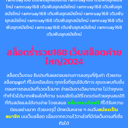
ใหม่ ramruay168 เดิมพันยุคสมัยใหม่ ramruay168 เดิมพันยุค
สมัยใหม่ ramruay168 เดิมพันยุคสมัยใหม่ ramruay168 เดิมพัน
ยุคสมัยใหม่ ramruay168 เดิมพันยุคสมัยใหม่ ramruay168 เดิม
พันยุคสมัยใหม่ ramruay168 เดิมพันยุคสมัยใหม่ ramruay168
เดิมพันยุคสมัยใหม่
สล็อตร่ำรวย168 เว็บสล็อตค่าย
ใหญ่2024
สล็อตเว็บตรง รับประกันผลตอบแทนการลงทุนที่คุ้มค่า ด้วยเกม
สล็อตpgแท้ ที่ไม่เหมือนใคร ทุกครั้งที่คุณใช้บริการ คุณจะพบกับขั้น
ตอนการถอนเงินที่รวดเร็วมาก จ่ายเงินรางวัลมากมาย ไม่ว่าคุณจะ
ทำกำไรได้มากเพียงใดก็ตาม ระบบอัตโนมัติโดดเด่นด้วยคุณสมบัติ
ที่ทันสมัยและใช้งานง่าย โดยเสนอ
สล็อตเครดิตฟรี
ที่ได้รับความ
นิยมอย่างมาก ด้วยเหตุนี้ นักพนันหลาย ๆ คนจึง
สมัครเป็น
สมาชิก
บนเว็บสล็อต เนื่องจากความไว้วางใจที่มีต่อเว็บตรงที่เชื่อ
ถือได้