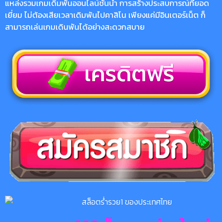
แหล่งรวมเกมเดิมพันออนไลน์ชั้นนำ การสร้างประสบการณ์ที่ยอด
เยี่ยม ไม่ต้องเสียเวลาเดิมพันไปคาสิโน เพียงแค่มีอินเตอร์เน็ต ก็
สามารถเล่นเกมเดินพันได้อย่างสะดวกสบาย