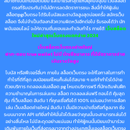
สมาชิกเป็นเกมยอดนิยม และมาแรงที่สุดแห่งยุคปัจจุบัน เว็บสล็อต
ตรงที่รับประกันว่าไม่มีการลดอัตราการชนะ สิ่งนี้ทำให้ผู้เล่น
สล็อตpgเว็บตรง ได้รับโบนัสและรางวัลสูงสุดบ่อยครั้ง สมัครเว็บ
สล็อต จึงไม่จำเป็นต้องกลัวความผิดหวังอีกต่อไป รับรองได้ว่า นัก
พนันออนไลน์ จะให้ความชื่นชอบและทำเงินกำไร ภายใต้
เว็บสล็อต
ใหม่ล่าสุดเว็บตรงแตกง่าย 2024
เว็บสล็อตเว็บตรงค่ายใหญ่
ฝาก-ถอน true wallet ไม่มี บัญชีธนาคาร ที่มีอัตราการจ่าย
เงินรางวัลสูง
โบนัส หรือฟีเจอร์อื่นๆ ภายใน สล็อตเว็บตรง จะให้โอกาสในการทำ
กำไรที่ดีที่สุด งบน้อยแค่ไหนก็เล่นได้สบาย ๆ แต่ทำกำไรได้ง่าย
ด้วยบริการ ทดลองเล่นสล็อต pg โหมดบริการฟรี ที่นักเดิมพันฝึก
ความชำนาญในการเล่นเกม สล็อต ทดลองเล่นฟรี ถอนได้ คุ้มสุด
คุ้ม ที่เว็บสล็อต อันดับ 1 ที่คุณเชื่อถือได้ 100% แน่นอนว่าการเลือก
เล่น เว็บสล็อตค่ายใหญ่ อันดับ 1 นั้นมีความน่าเชื่อถือที่สูงมาก ยิ่ง
ระบบมาจาก API แท้ยิ่งทำให้มั่นใจได้เลยว่าคุณนั้นจะสามารถเล่นได้
อย่างลื่นไหล ไม่มีสะดุดอย่างแน่นอน ทำให้ผู้คนนั้นนิยมเข้ามาร่วม
เดิมพันภายในเว็บที่ส่งตรงมาจากต่างประเทศนั้นเอง
สล็อตเว็บตรง