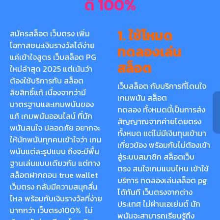
ดี 100%
1. ใช้โหมด
สมัครสล็อต เว็บตรง เพิ่ม
โอกาสชนะเงินรางวัลได้ง่าย
ทดลองเล่น
แค่เข้าใจสูตร เว็บสล็อต PG
สล็อต
ใหม่ล่าสุด 2025 แต่เน้นว่า
ต้องใช้บริการกับ สล็อต
เว็บสล็อต กับบริการที่โดนใจ
ลิขสิทธิ์แท้ เนื่องจากว่ามี
เกมพนัน สล็อต
มาตรฐานและเกมพนันของ
ทดลอง ทั้งหมดนี้เป็นการส่ง
แท้ เกมพนันออนไลน์ ที่นัก
สัญญาณจากค่ายโดยตรง
พนันสนใจ ปลอดภัย อยากจะ
ทั้งหมด แต่ไม่มีเงินทุนเข้ามา
ให้นักพนันทุกคนเข้าใจว่า เกม
เกี่ยวข้อง พร้อมกับไม่ต้องเข้า
พนันแต่ละรูปแบบ ถึงจะมีพื้น
สู่ระบบสมาชิก สล็อตเว็บ
ฐานเล่นแบบเดียวกัน แต่ทาง
ตรง สนใจเกมแบบไหน เข้าใช้
สล็อตฝากถอน true wallet
บริการ ทดลองเล่นสล็อต pg
เว็บตรง กลับมีความสนุกลื่น
ได้ทันที เว็บตรงจากต่าง
ไหล พร้อมกับเงินรางวัลที่ง่าย
ประเทศ ไม่ผ่านเอเย่นต์ นัก
มากกว่า เว็บตรง100% ไม่
พนันจะสามารถเรียนรู้ถึง