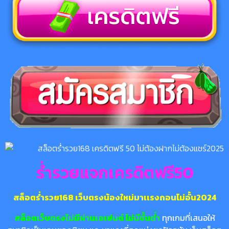
ร่ำรวยแจกเครดิตฟรี50
สล็อตร่ำรวย168 เว็บตรงน้องใหม่มาเเรงถอนไม่อั้น2024
สล็อตเว็บตรงไม่มีผ่านเอเย่นต์ ไม่มีขั้นต่ำ
ทุกเกมที่เสนอให้