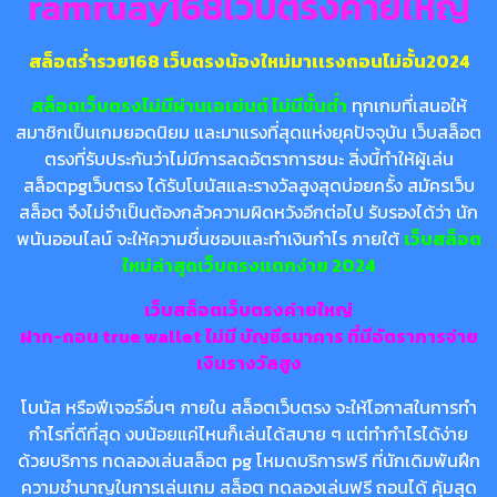
ramruay168เว็บตรงค่ายใหญ่
สล็อตร่ำรวย168 เว็บตรงน้องใหม่มาเเรงถอนไม่อั้น2024
สล็อตเว็บตรงไม่มีผ่านเอเย่นต์ ไม่มีขั้นต่ำ
ทุกเกมที่เสนอให้
สมาชิกเป็นเกมยอดนิยม และมาแรงที่สุดแห่งยุคปัจจุบัน เว็บสล็อต
ตรงที่รับประกันว่าไม่มีการลดอัตราการชนะ สิ่งนี้ทำให้ผู้เล่น
สล็อตpgเว็บตรง ได้รับโบนัสและรางวัลสูงสุดบ่อยครั้ง สมัครเว็บ
สล็อต จึงไม่จำเป็นต้องกลัวความผิดหวังอีกต่อไป รับรองได้ว่า นัก
พนันออนไลน์ จะให้ความชื่นชอบและทำเงินกำไร ภายใต้
เว็บสล็อต
ใหม่ล่าสุดเว็บตรงแตกง่าย 2024
เว็บสล็อตเว็บตรงค่ายใหญ่
ฝาก-ถอน true wallet ไม่มี บัญชีธนาคาร ที่มีอัตราการจ่าย
เงินรางวัลสูง
โบนัส หรือฟีเจอร์อื่นๆ ภายใน สล็อตเว็บตรง จะให้โอกาสในการทำ
กำไรที่ดีที่สุด งบน้อยแค่ไหนก็เล่นได้สบาย ๆ แต่ทำกำไรได้ง่าย
ด้วยบริการ ทดลองเล่นสล็อต pg โหมดบริการฟรี ที่นักเดิมพันฝึก
ความชำนาญในการเล่นเกม สล็อต ทดลองเล่นฟรี ถอนได้ คุ้มสุด