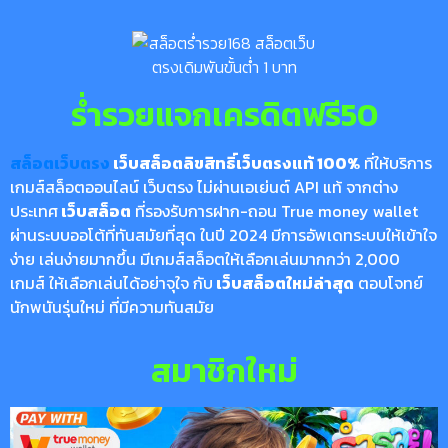
ร่ำรวยแจกเครดิตฟรี50
สล็อตเว็บตรง
เว็บสล็อตลิขสิทธิ์เว็บตรงแท้ 100%
ที่ให้บริการ
เกมส์สล็อตออนไลน์ เว็บตรง ไม่ผ่านเอเย่นต์ API แท้ จากต่าง
ประเทศ
เว็บสล็อต
ที่รองรับการฝาก-ถอน True money wallet
ผ่านระบบออโต้ที่ทันสมัยที่สุด ในปี 2024 มีการอัพเดทระบบให้เข้าใจ
ง่าย เล่นง่ายมากขึ้น มีเกมส์สล็อตให้เลือกเล่นมากกว่า 2,000
เกมส์ ให้เลือกเล่นได้อย่าจุใจ กับ
เว็บสล็อตใหม่ล่าสุด
ตอบโจทย์
นักพนันรุ่นใหม่ ที่มีความทันสมัย
สมาชิกใหม่