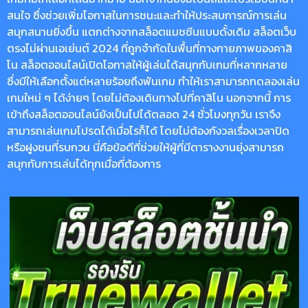
สนใจ ซึ่งช่วยเพิ่มโอกาสในการชนะและทำให้ประสบการณ์การเล่น
สนุกสนานยิ่งขึ้น แตกต่างจากสล็อตแมชชีนแบบดั้งเดิม สล็อตเว็บ
ตรงไม่ผ่านเอเย่นต์ 2024 ที่ถูกจำกัดในพื้นที่ทางกายภาพของคาสิ
โน สล็อตออนไลน์เปิดโอกาสให้ผู้เล่นได้สนุกกับเกมที่หลากหลาย
ซึ่งมีให้เลือกตั้งแต่หลายร้อยถึงพันเกม ทำให้เราสามารถทดลองเล่น
เกมใหม่ ๆ ได้ง่ายๆ โดยไม่ต้องเดินทางไปที่คาสิโน นอกจากนี้ การ
เข้าถึงสล็อตออนไลน์ยังเป็นไปได้ตลอด 24 ชั่วโมงทุกวัน เราจึง
สามารถเล่นเกมโปรดได้เมื่อไรก็ได้ โดยไม่ต้องกังวลเรื่องเวลาปิด
หรือฝูงชนที่รบกวน นี่คือข้อดีที่ช่วยให้ผู้ที่มีตารางงานยุ่งสามารถ
สนุกกับการเล่นได้ทุกเมื่อที่ต้องการ