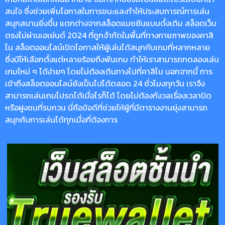
สนใจ ซึ่งช่วยเพิ่มโอกาสในการชนะและทำให้ประสบการณ์การเล่น
สนุกสนานยิ่งขึ้น แตกต่างจากสล็อตแมชชีนแบบดั้งเดิม สล็อตเว็บ
ตรงไม่ผ่านเอเย่นต์ 2024 ที่ถูกจำกัดในพื้นที่ทางกายภาพของคาสิ
โน สล็อตออนไลน์เปิดโอกาสให้ผู้เล่นได้สนุกกับเกมที่หลากหลาย
ซึ่งมีให้เลือกตั้งแต่หลายร้อยถึงพันเกม ทำให้เราสามารถทดลองเล่น
เกมใหม่ ๆ ได้ง่ายๆ โดยไม่ต้องเดินทางไปที่คาสิโน นอกจากนี้ การ
เข้าถึงสล็อตออนไลน์ยังเป็นไปได้ตลอด 24 ชั่วโมงทุกวัน เราจึง
สามารถเล่นเกมโปรดได้เมื่อไรก็ได้ โดยไม่ต้องกังวลเรื่องเวลาปิด
หรือฝูงชนที่รบกวน นี่คือข้อดีที่ช่วยให้ผู้ที่มีตารางงานยุ่งสามารถ
สนุกกับการเล่นได้ทุกเมื่อที่ต้องการ