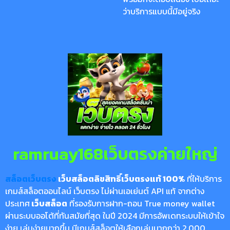
ว่าบริการแบบนี้มีอยู่จริง
ชม
ramruay168เว็บตรงค่ายใหญ่
สล็อตเว็บตรง
เว็บสล็อตลิขสิทธิ์เว็บตรงแท้ 100%
ที่ให้บริการ
เกมส์สล็อตออนไลน์ เว็บตรง ไม่ผ่านเอเย่นต์ API แท้ จากต่าง
ประเทศ
เว็บสล็อต
ที่รองรับการฝาก-ถอน True money wallet
ผ่านระบบออโต้ที่ทันสมัยที่สุด ในปี 2024 มีการอัพเดทระบบให้เข้าใจ
ง่าย เล่นง่ายมากขึ้น มีเกมส์สล็อตให้เลือกเล่นมากกว่า 2,000