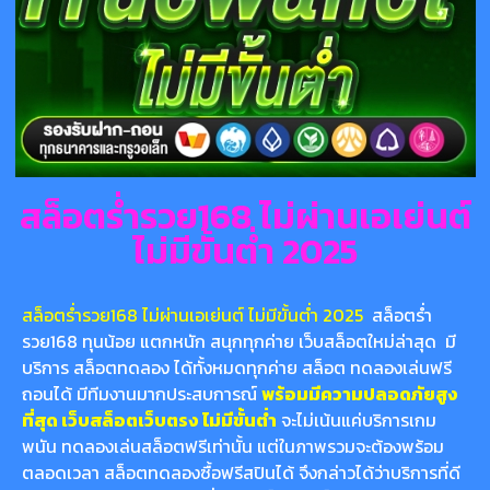
สล็อตรํ่ารวย168 ไม่ผ่านเอเย่นต์
ไม่มีขั้นต่ำ 2025
สล็อตรํ่ารวย168 ไม่ผ่านเอเย่นต์ ไม่มีขั้นต่ำ 2025
สล็อตรํ่า
รวย168 ทุนน้อย แตกหนัก สนุกทุกค่าย เว็บสล็อตใหม่ล่าสุด มี
บริการ สล็อตทดลอง ได้ทั้งหมดทุกค่าย สล็อต ทดลองเล่นฟรี
ถอนได้ มีทีมงานมากประสบการณ์
พร้อมมีความปลอดภัยสูง
ที่สุด เว็บสล็อตเว็บตรง ไม่มีขั้นต่ำ
จะไม่เน้นแค่บริการเกม
พนัน ทดลองเล่นสล็อตฟรีเท่านั้น แต่ในภาพรวมจะต้องพร้อม
ตลอดเวลา สล็อตทดลองซื้อฟรีสปินได้ จึงกล่าวได้ว่าบริการที่ดี