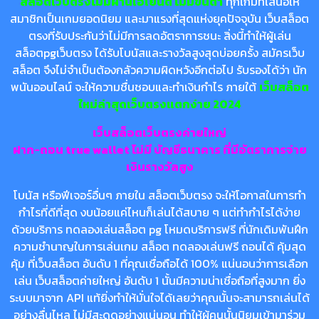
สล็อตเว็บตรงไม่มีผ่านเอเย่นต์ ไม่มีขั้นต่ำ
ทุกเกมที่เสนอให้
สมาชิกเป็นเกมยอดนิยม และมาแรงที่สุดแห่งยุคปัจจุบัน เว็บสล็อต
ตรงที่รับประกันว่าไม่มีการลดอัตราการชนะ สิ่งนี้ทำให้ผู้เล่น
สล็อตpgเว็บตรง ได้รับโบนัสและรางวัลสูงสุดบ่อยครั้ง สมัครเว็บ
สล็อต จึงไม่จำเป็นต้องกลัวความผิดหวังอีกต่อไป รับรองได้ว่า นัก
พนันออนไลน์ จะให้ความชื่นชอบและทำเงินกำไร ภายใต้
เว็บสล็อต
ใหม่ล่าสุดเว็บตรงแตกง่าย 2024
เว็บสล็อตเว็บตรงค่ายใหญ่
ฝาก-ถอน true wallet ไม่มี บัญชีธนาคาร ที่มีอัตราการจ่าย
เงินรางวัลสูง
โบนัส หรือฟีเจอร์อื่นๆ ภายใน สล็อตเว็บตรง จะให้โอกาสในการทำ
กำไรที่ดีที่สุด งบน้อยแค่ไหนก็เล่นได้สบาย ๆ แต่ทำกำไรได้ง่าย
ด้วยบริการ ทดลองเล่นสล็อต pg โหมดบริการฟรี ที่นักเดิมพันฝึก
ความชำนาญในการเล่นเกม สล็อต ทดลองเล่นฟรี ถอนได้ คุ้มสุด
คุ้ม ที่เว็บสล็อต อันดับ 1 ที่คุณเชื่อถือได้ 100% แน่นอนว่าการเลือก
เล่น เว็บสล็อตค่ายใหญ่ อันดับ 1 นั้นมีความน่าเชื่อถือที่สูงมาก ยิ่ง
ระบบมาจาก API แท้ยิ่งทำให้มั่นใจได้เลยว่าคุณนั้นจะสามารถเล่นได้
อย่างลื่นไหล ไม่มีสะดุดอย่างแน่นอน ทำให้ผู้คนนั้นนิยมเข้ามาร่วม