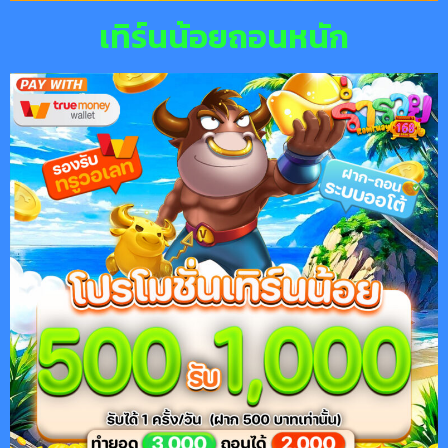
เทิร์นน้อยถอนหนัก