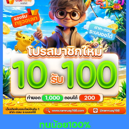
ทุนน้อย100%