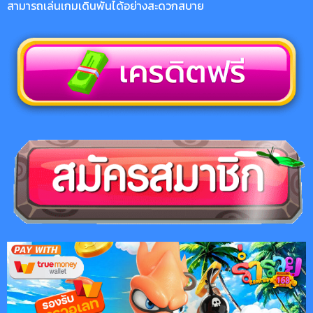
สามารถเล่นเกมเดินพันได้อย่างสะดวกสบาย