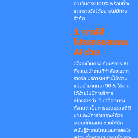
ค่า เว็บตรง 100% พร้อมที่จะ
แตกรางวัลได้อย่างไม่มีการ
จำกัด
3. การใช้
โปรแกรมสแกน
AI ช่วย
สล็อตเว็บตรง กับบริการ AI
ที่จะแนะนำเกมที่กำลังจะแตก
รางวัล บริการเหล่านี้มีความ
แม่นยำมากกว่า 90 % ใช้งาน
ได้ง่ายไม่มีค่าบริการ
เนื่องจากว่า เว็บสล็อตตรง
ทั้งหมด เป็นการรวบรวมสถิติ
มา และมีการวิเคราะห์ด้วย
ระบบที่ทันสมัย ช่วยให้นัก
พนันรู้ว่าเกมไหนและค่ายอะไร
พร้อมที่จะตอบสนอง เชื่อเถอะ