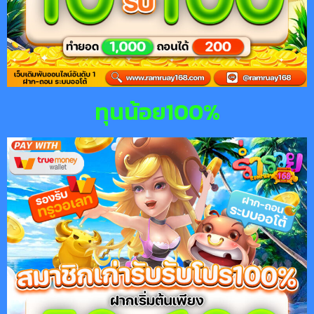
ทุนน้อย100%