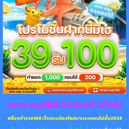
ramruay168เว็บตรงค่ายใหญ่
สล็อตร่ำรวย168 เว็บตรงน้องใหม่มาเเรงถอนไม่อั้น2024