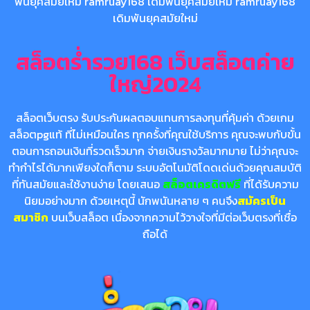
พันยุคสมัยใหม่ ramruay168 เดิมพันยุคสมัยใหม่ ramruay168
เดิมพันยุคสมัยใหม่
สล็อตร่ำรวย168 เว็บสล็อตค่าย
ใหญ่2024
สล็อตเว็บตรง รับประกันผลตอบแทนการลงทุนที่คุ้มค่า ด้วยเกม
สล็อตpgแท้ ที่ไม่เหมือนใคร ทุกครั้งที่คุณใช้บริการ คุณจะพบกับขั้น
ตอนการถอนเงินที่รวดเร็วมาก จ่ายเงินรางวัลมากมาย ไม่ว่าคุณจะ
ทำกำไรได้มากเพียงใดก็ตาม ระบบอัตโนมัติโดดเด่นด้วยคุณสมบัติ
ที่ทันสมัยและใช้งานง่าย โดยเสนอ
สล็อตเครดิตฟรี
ที่ได้รับความ
นิยมอย่างมาก ด้วยเหตุนี้ นักพนันหลาย ๆ คนจึง
สมัครเป็น
สมาชิก
บนเว็บสล็อต เนื่องจากความไว้วางใจที่มีต่อเว็บตรงที่เชื่อ
ถือได้