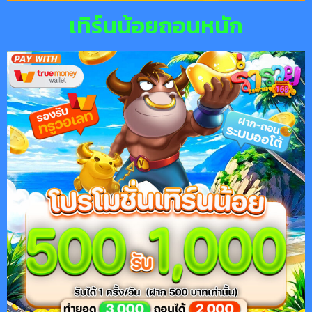
เทิร์นน้อยถอนหนัก