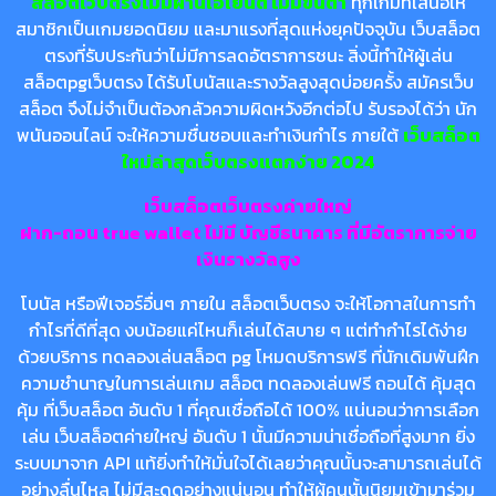
สล็อตเว็บตรงไม่มีผ่านเอเย่นต์ ไม่มีขั้นต่ำ
ทุกเกมที่เสนอให้
สมาชิกเป็นเกมยอดนิยม และมาแรงที่สุดแห่งยุคปัจจุบัน เว็บสล็อต
ตรงที่รับประกันว่าไม่มีการลดอัตราการชนะ สิ่งนี้ทำให้ผู้เล่น
สล็อตpgเว็บตรง ได้รับโบนัสและรางวัลสูงสุดบ่อยครั้ง สมัครเว็บ
สล็อต จึงไม่จำเป็นต้องกลัวความผิดหวังอีกต่อไป รับรองได้ว่า นัก
พนันออนไลน์ จะให้ความชื่นชอบและทำเงินกำไร ภายใต้
เว็บสล็อต
ใหม่ล่าสุดเว็บตรงแตกง่าย 2024
เว็บสล็อตเว็บตรงค่ายใหญ่
ฝาก-ถอน true wallet ไม่มี บัญชีธนาคาร ที่มีอัตราการจ่าย
เงินรางวัลสูง
โบนัส หรือฟีเจอร์อื่นๆ ภายใน สล็อตเว็บตรง จะให้โอกาสในการทำ
กำไรที่ดีที่สุด งบน้อยแค่ไหนก็เล่นได้สบาย ๆ แต่ทำกำไรได้ง่าย
ด้วยบริการ ทดลองเล่นสล็อต pg โหมดบริการฟรี ที่นักเดิมพันฝึก
ความชำนาญในการเล่นเกม สล็อต ทดลองเล่นฟรี ถอนได้ คุ้มสุด
คุ้ม ที่เว็บสล็อต อันดับ 1 ที่คุณเชื่อถือได้ 100% แน่นอนว่าการเลือก
เล่น เว็บสล็อตค่ายใหญ่ อันดับ 1 นั้นมีความน่าเชื่อถือที่สูงมาก ยิ่ง
ระบบมาจาก API แท้ยิ่งทำให้มั่นใจได้เลยว่าคุณนั้นจะสามารถเล่นได้
อย่างลื่นไหล ไม่มีสะดุดอย่างแน่นอน ทำให้ผู้คนนั้นนิยมเข้ามาร่วม