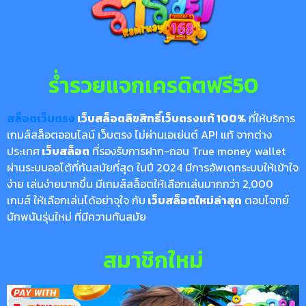
ร่ำรวยแจกเครดิตฟรี50
สล็อตเว็บตรง
เว็บสล็อตลิขสิทธิ์เว็บตรงแท้ 100%
ที่ให้บริการ
เกมส์สล็อตออนไลน์ เว็บตรง ไม่ผ่านเอเย่นต์ API แท้ จากต่าง
ประเทศ
เว็บสล็อต
ที่รองรับการฝาก-ถอน True money wallet
ผ่านระบบออโต้ที่ทันสมัยที่สุด ในปี 2024 มีการอัพเดทระบบให้เข้าใจ
ง่าย เล่นง่ายมากขึ้น มีเกมส์สล็อตให้เลือกเล่นมากกว่า 2,000
เกมส์ ให้เลือกเล่นได้อย่าจุใจ กับ
เว็บสล็อตใหม่ล่าสุด
ตอบโจทย์
นักพนันรุ่นใหม่ ที่มีความทันสมัย
สมาชิกใหม่