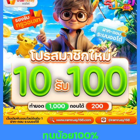
ทุนน้อย100%