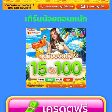
เทิร์นน้อยถอนหนัก