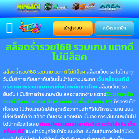
เข้าสู่ระบบ
สมัครสมาชิก
สล็อตรํ่ารวย168 รวมเกม แตกดี
ไม่มีล็อค
สล็อตรํ่ารวย168 รวมเกม แตกดี ไม่มีล็อค
สล็อตเว็บตรง ในไทยทุก
วันนี้บริการเทียบเท่ากับเว็บชั้นนำในต่างประเทศ
เว็บสล็อตแท้ มี
บริการภาพรวมเหมาะสมกับนักพนันชาวไทย
สล็อตเว็บตรง
68
อันดับ 1 มีบริการค่ายเกมพนัน สลอตแตกง่าย แตกจ
ริง แตกหนัก
จากทั่วโลกมากมาย สำหรับค่ายเกมชั้นนำอย่าง PG
ก็รองรับได้
ทั้งหมด ไม่ว่าจะเกมใหม่ล่าสุดหรือว่าเกมเก่าที่ให้บริการมานาน แบบ
นี้ถึงเรียกได้ว่า สล็อต เว็บตรง แตกหนัก นั่นเอง การเล่นเกมพนันไม่
ได้น่ากลัวอะไรเลย
ถ้าสนใจเล่นเกมและทำเงินรางวัลได้จริง เว็บ
68
สล็อต พีจี
แนะนำข้อมูลให้เข้าใจแบบง่าย เริ่มต้นเส้นทางใหม่ที่มีเงิน
รางวัลได้ไม่จำกัด ไม่มีขั้นต่ำ ที่แท้จริง และเมื่อชนะเดิมพัน เว็บ