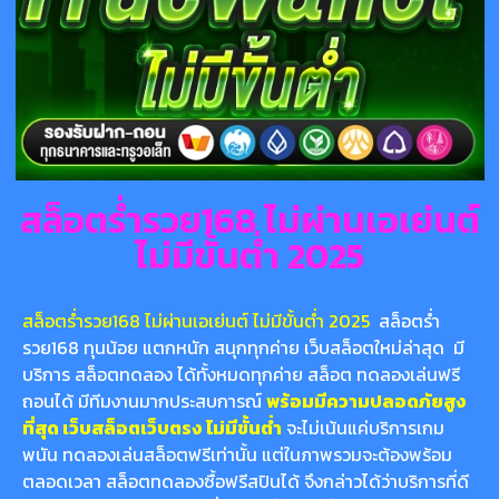
สล็อตรํ่ารวย168 ไม่ผ่านเอเย่นต์
ไม่มีขั้นต่ำ 2025
สล็อตรํ่ารวย168 ไม่ผ่านเอเย่นต์ ไม่มีขั้นต่ำ 2025
สล็อตรํ่า
รวย168 ทุนน้อย แตกหนัก สนุกทุกค่าย เว็บสล็อตใหม่ล่าสุด มี
บริการ สล็อตทดลอง ได้ทั้งหมดทุกค่าย สล็อต ทดลองเล่นฟรี
ถอนได้ มีทีมงานมากประสบการณ์
พร้อมมีความปลอดภัยสูง
ที่สุด เว็บสล็อตเว็บตรง ไม่มีขั้นต่ำ
จะไม่เน้นแค่บริการเกม
พนัน ทดลองเล่นสล็อตฟรีเท่านั้น แต่ในภาพรวมจะต้องพร้อม
ตลอดเวลา สล็อตทดลองซื้อฟรีสปินได้ จึงกล่าวได้ว่าบริการที่ดี