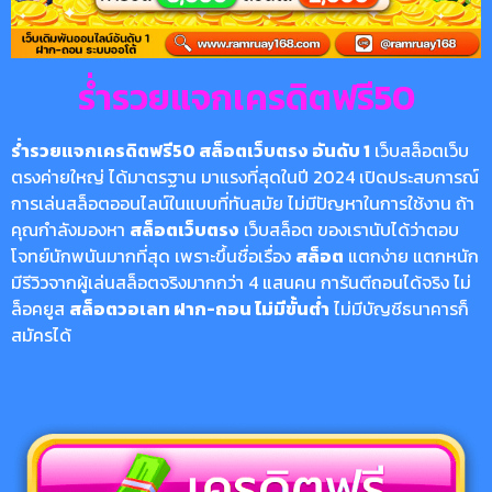
ร่ำรวยแจกเครดิตฟรี50
ร่ำรวยแจกเครดิตฟรี50 สล็อตเว็บตรง อันดับ 1
เว็บสล็อตเว็บ
ตรงค่ายใหญ่ ได้มาตรฐาน มาแรงที่สุดในปี 2024 เปิดประสบการณ์
การเล่นสล็อตออนไลน์ในแบบที่ทันสมัย ไม่มีปัญหาในการใช้งาน ถ้า
คุณกำลังมองหา
สล็อตเว็บตรง
เว็บสล็อต ของเรานับได้ว่าตอบ
โจทย์นักพนันมากที่สุด เพราะขึ้นชื่อเรื่อง
สล็อต
แตกง่าย แตกหนัก
มีรีวิวจากผู้เล่นสล็อตจริงมากกว่า 4 แสนคน การันตีถอนได้จริง ไม่
ล็อคยูส
สล็อตวอเลท ฝาก-ถอน ไม่มีขั้นต่ำ
ไม่มีบัญชีธนาคารก็
สมัครได้