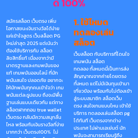
ดี 100%
1. ใช้โหมด
สมัครสล็อต เว็บตรง เพิ่ม
โอกาสชนะเงินรางวัลได้ง่าย
ทดลองเล่น
แค่เข้าใจสูตร เว็บสล็อต PG
สล็อต
ใหม่ล่าสุด 2025 แต่เน้นว่า
ต้องใช้บริการกับ สล็อต
เว็บสล็อต กับบริการที่โดนใจ
ลิขสิทธิ์แท้ เนื่องจากว่ามี
เกมพนัน สล็อต
มาตรฐานและเกมพนันของ
ทดลอง ทั้งหมดนี้เป็นการส่ง
แท้ เกมพนันออนไลน์ ที่นัก
สัญญาณจากค่ายโดยตรง
พนันสนใจ ปลอดภัย อยากจะ
ทั้งหมด แต่ไม่มีเงินทุนเข้ามา
ให้นักพนันทุกคนเข้าใจว่า เกม
เกี่ยวข้อง พร้อมกับไม่ต้องเข้า
พนันแต่ละรูปแบบ ถึงจะมีพื้น
สู่ระบบสมาชิก สล็อตเว็บ
ฐานเล่นแบบเดียวกัน แต่ทาง
ตรง สนใจเกมแบบไหน เข้าใช้
สล็อตฝากถอน true wallet
บริการ ทดลองเล่นสล็อต pg
เว็บตรง กลับมีความสนุกลื่น
ได้ทันที เว็บตรงจากต่าง
ไหล พร้อมกับเงินรางวัลที่ง่าย
ประเทศ ไม่ผ่านเอเย่นต์ นัก
มากกว่า เว็บตรง100% ไม่
พนันจะสามารถเรียนรู้ถึง