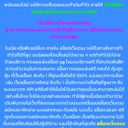
พนันออนไลน์ จะให้ความชื่นชอบและทำเงินกำไร ภายใต้
เว็บสล็อต
ใหม่ล่าสุดเว็บตรงแตกง่าย 2024
เว็บสล็อตเว็บตรงค่ายใหญ่
ฝาก-ถอน true wallet ไม่มี บัญชีธนาคาร ที่มีอัตราการจ่าย
เงินรางวัลสูง
โบนัส หรือฟีเจอร์อื่นๆ ภายใน สล็อตเว็บตรง จะให้โอกาสในการทำ
กำไรที่ดีที่สุด งบน้อยแค่ไหนก็เล่นได้สบาย ๆ แต่ทำกำไรได้ง่าย
ด้วยบริการ ทดลองเล่นสล็อต pg โหมดบริการฟรี ที่นักเดิมพันฝึก
ความชำนาญในการเล่นเกม สล็อต ทดลองเล่นฟรี ถอนได้ คุ้มสุด
คุ้ม ที่เว็บสล็อต อันดับ 1 ที่คุณเชื่อถือได้ 100% แน่นอนว่าการเลือก
เล่น เว็บสล็อตค่ายใหญ่ อันดับ 1 นั้นมีความน่าเชื่อถือที่สูงมาก ยิ่ง
ระบบมาจาก API แท้ยิ่งทำให้มั่นใจได้เลยว่าคุณนั้นจะสามารถเล่นได้
อย่างลื่นไหล ไม่มีสะดุดอย่างแน่นอน ทำให้ผู้คนนั้นนิยมเข้ามาร่วม
เดิมพันภายในเว็บที่ส่งตรงมาจากต่างประเทศนั้นเอง
สล็อตเว็บตรง
สมัครสมาชิกง่าย ระบบฝากถอน ทันสมัย รวดเร็ว สล็อตวอเลท ฟรี
ทุกขั้นตอน
การสมัครสมาชิกกับ เว็บสล็อต นั้นฟรีและง่ายดาย ไม่มี
ขั้นตอนที่ซับซ้อนให้ปฏิบัติตาม และที่สำคัญที่สุดคือ
สล็อตเว็บตรง