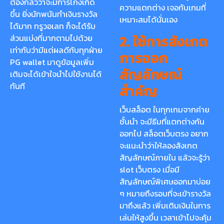
ต้องกลัวว่าจะมีการโกงเกิด
ความแตกต่าง เจอกับเกมที่
ขึ้น ยิ่งนักพนันทำเงินรางวัล
เหมาะสมได้นั่นเอง
ได้มาก ทรูวอเลท ก็จะได้รับ
2. ใช้การสังเกต
ส่วนแบ่งที่มากตามไปด้วย
เท่ากับว่ามีแต่ผลดีกับทุกฝ่าย
การออก
PG wallet มาดูข้อมูลเพิ่ม
สัญลักษณ์
เติมจะได้เข้าใจนำไปใช้งานได้
ทันที
สำคัญ
เว็บสล็อต ในทุกเกมจากค่าย
ชั้นนำ จะมีธีมที่แตกต่างกัน
ออกไป สล็อตเว็บตรง อยาก
จะแนะนำว่าให้ลองสังเกต
สัญลักษณ์ภายใน แล้วจะรู้ว่า
slot เว็บตรง เมื่อมี
สัญลักษณ์พิเศษออกมาบ่อย
ๆ หมายถึงรอบที่จะเข้ารางวัล
มาถึงแล้ว เพิ่มเติมเงินในการ
เล่นให้สูงขึ้น เวลาเข้าไปจะคุ้ม