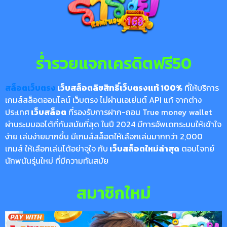
ร่ำรวยแจกเครดิตฟรี50
สล็อตเว็บตรง
เว็บสล็อตลิขสิทธิ์เว็บตรงแท้ 100%
ที่ให้บริการ
เกมส์สล็อตออนไลน์ เว็บตรง ไม่ผ่านเอเย่นต์ API แท้ จากต่าง
ประเทศ
เว็บสล็อต
ที่รองรับการฝาก-ถอน True money wallet
ผ่านระบบออโต้ที่ทันสมัยที่สุด ในปี 2024 มีการอัพเดทระบบให้เข้าใจ
ง่าย เล่นง่ายมากขึ้น มีเกมส์สล็อตให้เลือกเล่นมากกว่า 2,000
เกมส์ ให้เลือกเล่นได้อย่าจุใจ กับ
เว็บสล็อตใหม่ล่าสุด
ตอบโจทย์
นักพนันรุ่นใหม่ ที่มีความทันสมัย
สมาชิกใหม่