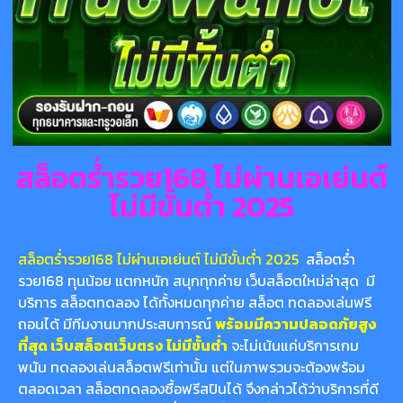
สล็อตรํ่ารวย168 ไม่ผ่านเอเย่นต์
ไม่มีขั้นต่ำ 2025
สล็อตรํ่ารวย168 ไม่ผ่านเอเย่นต์ ไม่มีขั้นต่ำ 2025
สล็อตรํ่า
รวย168 ทุนน้อย แตกหนัก สนุกทุกค่าย เว็บสล็อตใหม่ล่าสุด มี
บริการ สล็อตทดลอง ได้ทั้งหมดทุกค่าย สล็อต ทดลองเล่นฟรี
ถอนได้ มีทีมงานมากประสบการณ์
พร้อมมีความปลอดภัยสูง
ที่สุด เว็บสล็อตเว็บตรง ไม่มีขั้นต่ำ
จะไม่เน้นแค่บริการเกม
พนัน ทดลองเล่นสล็อตฟรีเท่านั้น แต่ในภาพรวมจะต้องพร้อม
ตลอดเวลา สล็อตทดลองซื้อฟรีสปินได้ จึงกล่าวได้ว่าบริการที่ดี