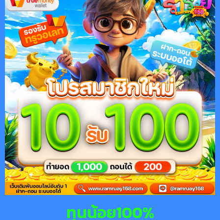
ทุนน้อย100%