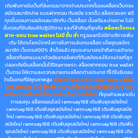
เดิมพันภายในเว็บที่ส่งตรงมาจากต่างประเทศนั้นเอง
สล็อตเว็บตรง
สมัครสมาชิกง่าย ระบบฝากถอน ทันสมัย รวดเร็ว สล็อตวอเลท ฟรี
ทุกขั้นตอน
การสมัครสมาชิกกับ เว็บสล็อต นั้นฟรีและง่ายดาย ไม่มี
ขั้นตอนที่ซับซ้อนให้ปฏิบัติตาม และที่สำคัญที่สุดคือ
สล็อตเว็บตรง
ฝาก-ถอน true wallet ไม่มี ขั้น ต่ํา
ทรูวอเลทไม่มีค่าบริการเพิ่ม
เติม ใช้ประโยชน์จากโอกาสในการเล่นเกมสล็อต เมื่อคุณสมัคร
สมาชิก เว็บตรง100% สำเร็จแล้ว คุณจะสามารถเข้าถึงทางเข้าเกม
สล็อตที่ออกแบบมาด้วยอินเทอร์เฟซที่ทันสมัยและใช้งานง่ายที่สุด
ปลอดภัย
ปั่นสล็อตนั้นไร้ปัญหาเพราะ สล็อตฝากถอน true wallet
เว็บตรง ให้ความสะดวกสบายเกมสล็อตต่างประเทศ ที่ได้ใบรับรอง
ว่าเป็นเกมที่มีคุณภาพสูง
สล็อตเว็บตรง ฝาก-ถอน true wallet
ไม่มี ธนาคาร ไม่มี ขั้น ต่ํา สามารถซื้อฟรีสปินได้ ไม่มีเด้ง ระบบ
เสถียร ปั่นสล็อต ได้อย่างต่อเนื่อง 24 ชั่วโมง
ที่คุณห้ามพลาดใน
การลงทุน สล็อตออนไลน์ ramruay168 เดิมพันยุคสมัยใหม่
ramruay168 เดิมพันยุคสมัยใหม่ ramruay168 เดิมพันยุคสมัย
ใหม่ ramruay168 เดิมพันยุคสมัยใหม่ ramruay168 เดิมพันยุค
สมัยใหม่ ramruay168 เดิมพันยุคสมัยใหม่ ramruay168 เดิมพัน
ยุคสมัยใหม่ ramruay168 เดิมพันยุคสมัยใหม่ ramruay168 เดิม