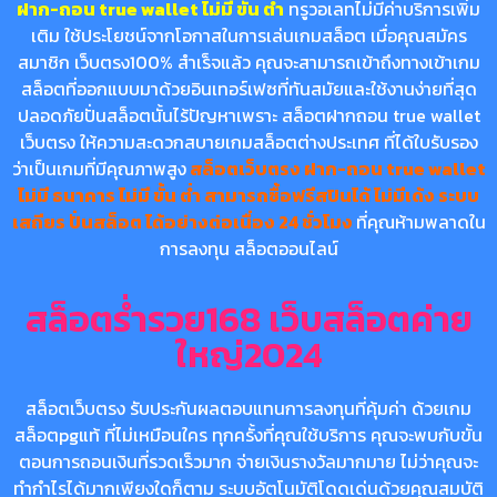
ฝาก-ถอน true wallet ไม่มี ขั้น ต่ํา
ทรูวอเลทไม่มีค่าบริการเพิ่ม
เติม ใช้ประโยชน์จากโอกาสในการเล่นเกมสล็อต เมื่อคุณสมัคร
สมาชิก เว็บตรง100% สำเร็จแล้ว คุณจะสามารถเข้าถึงทางเข้าเกม
สล็อตที่ออกแบบมาด้วยอินเทอร์เฟซที่ทันสมัยและใช้งานง่ายที่สุด
ปลอดภัย
ปั่นสล็อตนั้นไร้ปัญหาเพราะ สล็อตฝากถอน true wallet
เว็บตรง ให้ความสะดวกสบายเกมสล็อตต่างประเทศ ที่ได้ใบรับรอง
ว่าเป็นเกมที่มีคุณภาพสูง
สล็อตเว็บตรง ฝาก-ถอน true wallet
ไม่มี ธนาคาร ไม่มี ขั้น ต่ํา สามารถซื้อฟรีสปินได้ ไม่มีเด้ง ระบบ
เสถียร ปั่นสล็อต ได้อย่างต่อเนื่อง 24 ชั่วโมง
ที่คุณห้ามพลาดใน
การลงทุน สล็อตออนไลน์
สล็อตร่ำรวย168 เว็บสล็อตค่าย
ใหญ่2024
สล็อตเว็บตรง รับประกันผลตอบแทนการลงทุนที่คุ้มค่า ด้วยเกม
สล็อตpgแท้ ที่ไม่เหมือนใคร ทุกครั้งที่คุณใช้บริการ คุณจะพบกับขั้น
ตอนการถอนเงินที่รวดเร็วมาก จ่ายเงินรางวัลมากมาย ไม่ว่าคุณจะ
ทำกำไรได้มากเพียงใดก็ตาม ระบบอัตโนมัติโดดเด่นด้วยคุณสมบัติ