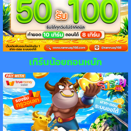
OT
เทิร์นน้อยถอนหนัก