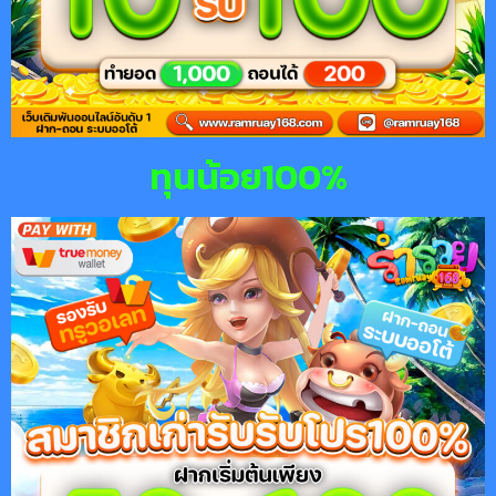
ทุนน้อย100%