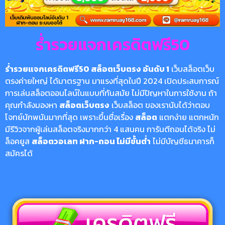
ร่ำรวยแจกเครดิตฟรี50
ร่ำรวยแจกเครดิตฟรี50 สล็อตเว็บตรง อันดับ 1
เว็บสล็อตเว็บ
ตรงค่ายใหญ่ ได้มาตรฐาน มาแรงที่สุดในปี 2024 เปิดประสบการณ์
การเล่นสล็อตออนไลน์ในแบบที่ทันสมัย ไม่มีปัญหาในการใช้งาน ถ้า
คุณกำลังมองหา
สล็อตเว็บตรง
เว็บสล็อต ของเรานับได้ว่าตอบ
โจทย์นักพนันมากที่สุด เพราะขึ้นชื่อเรื่อง
สล็อต
แตกง่าย แตกหนัก
มีรีวิวจากผู้เล่นสล็อตจริงมากกว่า 4 แสนคน การันตีถอนได้จริง ไม่
ล็อคยูส
สล็อตวอเลท ฝาก-ถอน ไม่มีขั้นต่ำ
ไม่มีบัญชีธนาคารก็
สมัครได้