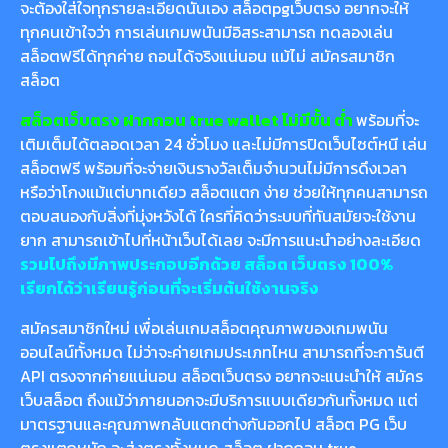
จะต้องใส่ใจทุกรายละเอียดนั่นเอง สล็อตpgเว็บตรง อยากจะให้
ทุกคนเข้าใจว่า การเล่นเกมพนันมีอิสระสามารถ ทดลองเล่น
สล็อตฟรีได้ทุกค่าย ถอนได้จริงแน่นอน แม้ไม่ สมัครสมาชิก
สล็อต
สล็อตเว็บตรง ฝากถอน true wallet ไม่มีขั้น ต่ํา
พร้อมที่จะ
เติมเต็มได้ตลอดเวลา 24 ชั่วโมง และไม่มีการปิดเว็บไซต์หนี เล่น
สล็อตฟรี พร้อมที่จะจ่ายเงินรางวัลเต็มจำนวนไม่มีการดึงเวลา
หรือว่าโกงแม้แต่บาทเดียว สล็อตแตก ง่าย ช่วยให้ทุกคนสามารถ
ตอบสนองกับสิ่งที่มุ่งหวังได้ ใครที่คิดว่าระบบที่ทันสมัยจะใช้งาน
โมง
ยาก สามารถเข้าไปที่หน้าเว็บได้เลย จะมีการแนะนำอย่างละเอียด
รวมไปถึงมีภาพประกอบอีกด้วย สล็อต เว็บตรง 100%
เรียกได้ว่าเรียนรู้ก่อนที่จะเริ่มต้นใช้งานจริง
สมัครสมาชิกใหม่ เพื่อเล่นเกมสล็อตคุณภาพของเกมพนัน
ออนไลน์ทั้งหมด ไม่ว่าจะค่ายเกมประเภทไหน สามารถที่จะการันตี
API ตรงจากค่ายแน่นอน สล็อตเว็บตรง อยากจะแนะนำให้ สมัคร
เว็บสล็อต ถึงแม้ว่าภายนอกจะมีบริการแบบเดียวกันทั้งหมด แต่
มาตรฐานและคุณภาพกลับแตกต่างกันออกไป สล็อต PG เว็บ
ตรงแตกหนัก จะส่งตรงทั้งหมด สล็อต ฝากถอน true