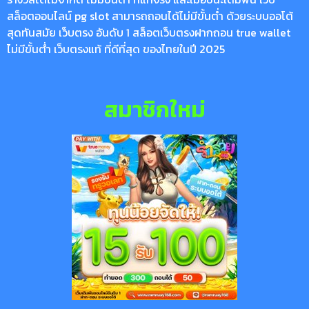
สล็อตออนไลน์ pg slot สามารถถอนได้ไม่มีขั้นต่ำ ด้วยระบบออโต้
สุดทันสมัย เว็บตรง อันดับ 1 สล็อตเว็บตรงฝากถอน true wallet
68
ไม่มีขั้นต่ํา เว็บตรงแท้ ที่ดีที่สุด ของไทยในปี 2025
สมาชิกใหม่
68
25
68ทดลอง
68พนัน