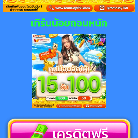
เทิร์นน้อยถอนหนัก