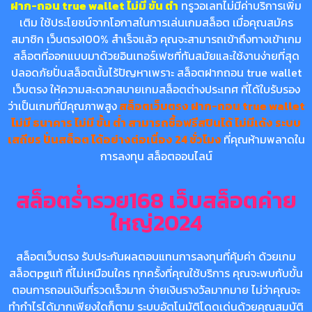
ฝาก-ถอน true wallet ไม่มี ขั้น ต่ํา
ทรูวอเลทไม่มีค่าบริการเพิ่ม
เติม ใช้ประโยชน์จากโอกาสในการเล่นเกมสล็อต เมื่อคุณสมัคร
สมาชิก เว็บตรง100% สำเร็จแล้ว คุณจะสามารถเข้าถึงทางเข้าเกม
สล็อตที่ออกแบบมาด้วยอินเทอร์เฟซที่ทันสมัยและใช้งานง่ายที่สุด
ปลอดภัย
ปั่นสล็อตนั้นไร้ปัญหาเพราะ สล็อตฝากถอน true wallet
เว็บตรง ให้ความสะดวกสบายเกมสล็อตต่างประเทศ ที่ได้ใบรับรอง
ว่าเป็นเกมที่มีคุณภาพสูง
สล็อตเว็บตรง ฝาก-ถอน true wallet
ไม่มี ธนาคาร ไม่มี ขั้น ต่ํา สามารถซื้อฟรีสปินได้ ไม่มีเด้ง ระบบ
เสถียร ปั่นสล็อต ได้อย่างต่อเนื่อง 24 ชั่วโมง
ที่คุณห้ามพลาดใน
การลงทุน สล็อตออนไลน์
สล็อตร่ำรวย168 เว็บสล็อตค่าย
ใหญ่2024
สล็อตเว็บตรง รับประกันผลตอบแทนการลงทุนที่คุ้มค่า ด้วยเกม
สล็อตpgแท้ ที่ไม่เหมือนใคร ทุกครั้งที่คุณใช้บริการ คุณจะพบกับขั้น
ตอนการถอนเงินที่รวดเร็วมาก จ่ายเงินรางวัลมากมาย ไม่ว่าคุณจะ
ทำกำไรได้มากเพียงใดก็ตาม ระบบอัตโนมัติโดดเด่นด้วยคุณสมบัติ