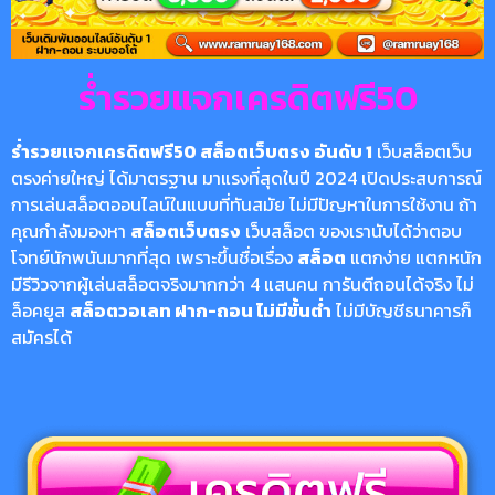
ร่ำรวยแจกเครดิตฟรี50
ร่ำรวยแจกเครดิตฟรี50 สล็อตเว็บตรง อันดับ 1
เว็บสล็อตเว็บ
ตรงค่ายใหญ่ ได้มาตรฐาน มาแรงที่สุดในปี 2024 เปิดประสบการณ์
การเล่นสล็อตออนไลน์ในแบบที่ทันสมัย ไม่มีปัญหาในการใช้งาน ถ้า
คุณกำลังมองหา
สล็อตเว็บตรง
เว็บสล็อต ของเรานับได้ว่าตอบ
โจทย์นักพนันมากที่สุด เพราะขึ้นชื่อเรื่อง
สล็อต
แตกง่าย แตกหนัก
มีรีวิวจากผู้เล่นสล็อตจริงมากกว่า 4 แสนคน การันตีถอนได้จริง ไม่
ล็อคยูส
สล็อตวอเลท ฝาก-ถอน ไม่มีขั้นต่ำ
ไม่มีบัญชีธนาคารก็
สมัครได้