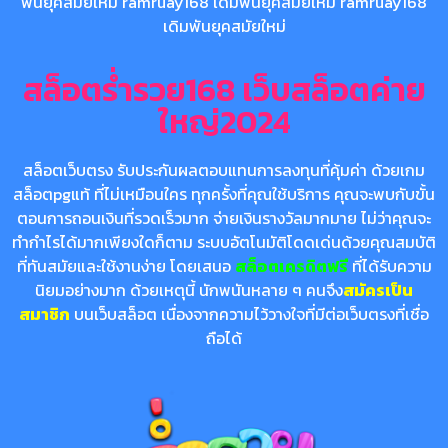
พันยุคสมัยใหม่ ramruay168 เดิมพันยุคสมัยใหม่ ramruay168
เดิมพันยุคสมัยใหม่
สล็อตร่ำรวย168 เว็บสล็อตค่าย
ใหญ่2024
สล็อตเว็บตรง รับประกันผลตอบแทนการลงทุนที่คุ้มค่า ด้วยเกม
สล็อตpgแท้ ที่ไม่เหมือนใคร ทุกครั้งที่คุณใช้บริการ คุณจะพบกับขั้น
ตอนการถอนเงินที่รวดเร็วมาก จ่ายเงินรางวัลมากมาย ไม่ว่าคุณจะ
ทำกำไรได้มากเพียงใดก็ตาม ระบบอัตโนมัติโดดเด่นด้วยคุณสมบัติ
ที่ทันสมัยและใช้งานง่าย โดยเสนอ
สล็อตเครดิตฟรี
ที่ได้รับความ
นิยมอย่างมาก ด้วยเหตุนี้ นักพนันหลาย ๆ คนจึง
สมัครเป็น
สมาชิก
บนเว็บสล็อต เนื่องจากความไว้วางใจที่มีต่อเว็บตรงที่เชื่อ
ถือได้