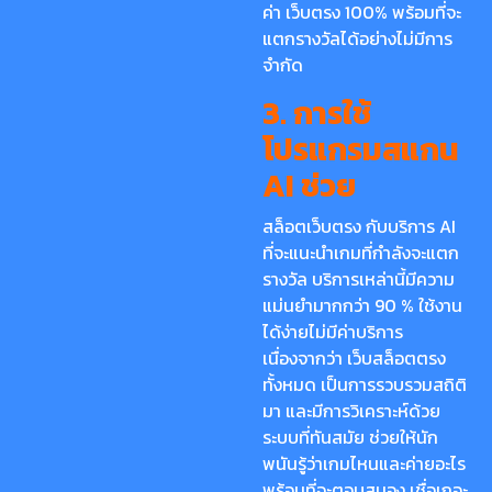
ค่า เว็บตรง 100% พร้อมที่จะ
แตกรางวัลได้อย่างไม่มีการ
จำกัด
3. การใช้
โปรแกรมสแกน
AI ช่วย
สล็อตเว็บตรง กับบริการ AI
ที่จะแนะนำเกมที่กำลังจะแตก
รางวัล บริการเหล่านี้มีความ
แม่นยำมากกว่า 90 % ใช้งาน
ได้ง่ายไม่มีค่าบริการ
เนื่องจากว่า เว็บสล็อตตรง
ทั้งหมด เป็นการรวบรวมสถิติ
มา และมีการวิเคราะห์ด้วย
ระบบที่ทันสมัย ช่วยให้นัก
พนันรู้ว่าเกมไหนและค่ายอะไร
พร้อมที่จะตอบสนอง เชื่อเถอะ