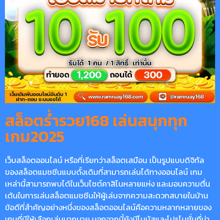
สล็อตร่ำรวย168 เล่นสนุกทุก
เกม2025
เว็บสล็อตออนไลน์ หรือที่เรียกว่าสล็อตเสมือน เป็นรูปแบบดิจิทัล
ของสล็อตแมชชีนแบบดั้งเดิมที่สามารถเล่นได้ทางออนไลน์ เกม
เหล่านี้สามารถพบได้ในเว็บไซต์คาสิโนหลายแห่ง และมอบความตื่น
เต้นในการเล่นสล็อตแมชชีนให้ผู้เล่นจากความสะดวกสบายในบ้าน
ข้อดีที่สำคัญอย่างหนึ่งของสล็อตออนไลน์คือความหลากหลายของ
เกมที่มีให้เลือกเล่นมากมาย นอกจากนี้ยังมีโบนัสและโปรโมชั่นที่น่า