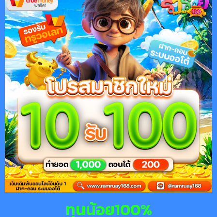
ทุนน้อย100%