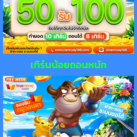
OT
เทิร์นน้อยถอนหนัก