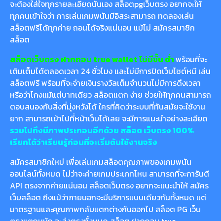
จะต้องใส่ใจทุกรายละเอียดนั่นเอง สล็อตpgเว็บตรง อยากจะให้
ทุกคนเข้าใจว่า การเล่นเกมพนันมีอิสระสามารถ ทดลองเล่น
สล็อตฟรีได้ทุกค่าย ถอนได้จริงแน่นอน แม้ไม่ สมัครสมาชิก
สล็อต
สล็อตเว็บตรง ฝากถอน true wallet ไม่มีขั้น ต่ํา
พร้อมที่จะ
เติมเต็มได้ตลอดเวลา 24 ชั่วโมง และไม่มีการปิดเว็บไซต์หนี เล่น
สล็อตฟรี พร้อมที่จะจ่ายเงินรางวัลเต็มจำนวนไม่มีการดึงเวลา
หรือว่าโกงแม้แต่บาทเดียว สล็อตแตก ง่าย ช่วยให้ทุกคนสามารถ
ตอบสนองกับสิ่งที่มุ่งหวังได้ ใครที่คิดว่าระบบที่ทันสมัยจะใช้งาน
โมง
ยาก สามารถเข้าไปที่หน้าเว็บได้เลย จะมีการแนะนำอย่างละเอียด
รวมไปถึงมีภาพประกอบอีกด้วย สล็อต เว็บตรง 100%
เรียกได้ว่าเรียนรู้ก่อนที่จะเริ่มต้นใช้งานจริง
สมัครสมาชิกใหม่ เพื่อเล่นเกมสล็อตคุณภาพของเกมพนัน
ออนไลน์ทั้งหมด ไม่ว่าจะค่ายเกมประเภทไหน สามารถที่จะการันตี
API ตรงจากค่ายแน่นอน สล็อตเว็บตรง อยากจะแนะนำให้ สมัคร
เว็บสล็อต ถึงแม้ว่าภายนอกจะมีบริการแบบเดียวกันทั้งหมด แต่
มาตรฐานและคุณภาพกลับแตกต่างกันออกไป สล็อต PG เว็บ
ตรงแตกหนัก จะส่งตรงทั้งหมด สล็อต ฝากถอน true