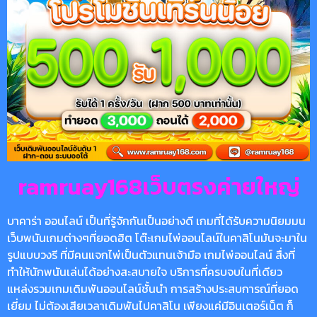
ramruay168เว็บตรงค่ายใหญ่
บาคาร่า ออนไลน์ เป็นที่รู้จักกันเป็นอย่างดี เกมที่ได้รับความนิยมมน
เว็บพนันเกมต่างๆที่ยอดฮิต โต๊ะเกมไพ่ออนไลน์ในคาสิโนมันจะมาใน
รูปแบบวงรี ที่มีคนแจกไพ่เป็นตัวแทนเจ้ามือ เกมไพ่ออนไลน์ สื่งที่
ทำให้นักพนันเล่นได้อย่างสะสบายใจ บริการที่ครบจบในที่เดียว
แหล่งรวมเกมเดิมพันออนไลน์ชั้นนำ การสร้างประสบการณ์ที่ยอด
เยี่ยม ไม่ต้องเสียเวลาเดิมพันไปคาสิโน เพียงแค่มีอินเตอร์เน็ต ก็