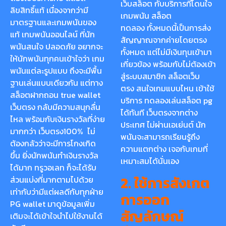
เว็บสล็อต กับบริการที่โดนใจ
ลิขสิทธิ์แท้ เนื่องจากว่ามี
เกมพนัน สล็อต
มาตรฐานและเกมพนันของ
ทดลอง ทั้งหมดนี้เป็นการส่ง
แท้ เกมพนันออนไลน์ ที่นัก
สัญญาณจากค่ายโดยตรง
พนันสนใจ ปลอดภัย อยากจะ
ทั้งหมด แต่ไม่มีเงินทุนเข้ามา
ให้นักพนันทุกคนเข้าใจว่า เกม
เกี่ยวข้อง พร้อมกับไม่ต้องเข้า
พนันแต่ละรูปแบบ ถึงจะมีพื้น
สู่ระบบสมาชิก สล็อตเว็บ
ฐานเล่นแบบเดียวกัน แต่ทาง
ตรง สนใจเกมแบบไหน เข้าใช้
สล็อตฝากถอน true wallet
บริการ ทดลองเล่นสล็อต pg
เว็บตรง กลับมีความสนุกลื่น
ได้ทันที เว็บตรงจากต่าง
ไหล พร้อมกับเงินรางวัลที่ง่าย
ประเทศ ไม่ผ่านเอเย่นต์ นัก
มากกว่า เว็บตรง100% ไม่
พนันจะสามารถเรียนรู้ถึง
ต้องกลัวว่าจะมีการโกงเกิด
ความแตกต่าง เจอกับเกมที่
ขึ้น ยิ่งนักพนันทำเงินรางวัล
เหมาะสมได้นั่นเอง
ได้มาก ทรูวอเลท ก็จะได้รับ
2. ใช้การสังเกต
ส่วนแบ่งที่มากตามไปด้วย
เท่ากับว่ามีแต่ผลดีกับทุกฝ่าย
การออก
PG wallet มาดูข้อมูลเพิ่ม
สัญลักษณ์
เติมจะได้เข้าใจนำไปใช้งานได้