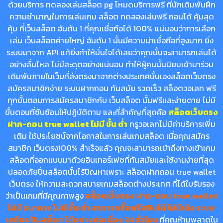
ด้วยบริการ ทดลองเล่นสล็อต pg โหมดบริการฟรี ที่นักเดิมพันฝึก
ความชำนาญในการเล่นเกม สล็อต ทดลองเล่นฟรี ถอนได้ คุ้มสุด
คุ้ม ที่เว็บสล็อต อันดับ 1 ที่คุณเชื่อถือได้ 100% แน่นอนว่าการเลือก
เล่น เว็บสล็อตค่ายใหญ่ อันดับ 1 นั้นมีความน่าเชื่อถือที่สูงมาก ยิ่ง
ชม
ระบบมาจาก API แท้ยิ่งทำให้มั่นใจได้เลยว่าคุณนั้นจะสามารถเล่นได้
อย่างลื่นไหล ไม่มีสะดุดอย่างแน่นอน ทำให้ผู้คนนั้นนิยมเข้ามาร่วม
เดิมพันภายในเว็บที่ส่งตรงมาจากต่างประเทศนั้นเอง
สล็อตเว็บตรง
สมัครสมาชิกง่าย ระบบฝากถอน ทันสมัย รวดเร็ว สล็อตวอเลท ฟรี
ทุกขั้นตอน
การสมัครสมาชิกกับ เว็บสล็อต นั้นฟรีและง่ายดาย ไม่มี
ขั้นตอนที่ซับซ้อนให้ปฏิบัติตาม และที่สำคัญที่สุดคือ
สล็อตเว็บตรง
ฝาก-ถอน true wallet ไม่มี ขั้น ต่ํา
ทรูวอเลทไม่มีค่าบริการเพิ่ม
เติม ใช้ประโยชน์จากโอกาสในการเล่นเกมสล็อต เมื่อคุณสมัคร
สมาชิก เว็บตรง100% สำเร็จแล้ว คุณจะสามารถเข้าถึงทางเข้าเกม
สล็อตที่ออกแบบมาด้วยอินเทอร์เฟซที่ทันสมัยและใช้งานง่ายที่สุด
ปลอดภัย
ปั่นสล็อตนั้นไร้ปัญหาเพราะ สล็อตฝากถอน true wallet
เว็บตรง ให้ความสะดวกสบายเกมสล็อตต่างประเทศ ที่ได้ใบรับรอง
ว่าเป็นเกมที่มีคุณภาพสูง
สล็อตเว็บตรง ฝาก-ถอน true wallet
ไม่มี ธนาคาร ไม่มี ขั้น ต่ํา สามารถซื้อฟรีสปินได้ ไม่มีเด้ง ระบบ
เสถียร ปั่นสล็อต ได้อย่างต่อเนื่อง 24 ชั่วโมง
ที่คุณห้ามพลาดใน