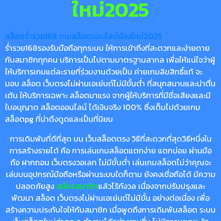
ใหม่2025
สล็อตรํ่ารวย168 เกมสล็อตออนไลน์น้องใหม่2025
ร่ำรวย168รองรับมือถือทุกระบบ ให้การเข้าถึงที่สะดวกและง่ายดาย
กับสมาชิกทุกคน บริการเป็นไปตามมาตรฐานสากล เพื่อให้แน่ใจว่าผู้
ให้บริการเกมแต่ละรายที่ร่วมงานด้วยเป็น ค่ายเกมลิขสิทธิ์แท้ จะ
มอบ สล็อต เว็บตรงไม่ผ่านเอเย่นต์ไม่มีขั้นต่ำ ที่สนุกสนานและน่าตื่น
เต้น ให้บริการเฉพาะ สล็อตมาแรง จากผู้ให้บริการที่มีชื่อเสียงและมี
ใบอนุญาต สล็อตออนไลน์ ได้เงินจริง 100% ซึ่งเต็มไปด้วยเกม
สล็อตpg ที่น่าดึงดูดและเป็นที่นิยม
การเดิมพันที่ดีที่สุด บน เว็บสล็อตตรง วิธีที่สะดวกที่สุดวิธีหนึ่งใน
การสร้างรายได้ คือ การเล่นเกมสล็อตแตกง่าย แตกบ่อย ผ่านมือ
ถือ ฝากถอน เว็บตรงวอเลท ไม่มีขั้นต่ำ เล่นเกมสล็อตไม่ว่าคุณจะ
เล่นบนอุปกรณ์มือถือหรือผ่านระบบใดก็ตาม ยังคงเชื่อถือได้ มีความ
ปลอดภัยสูง
สมัครสมาชิก
แล้วไร้กังวล เนื่องจากปรับปรุงและ
พัฒนา สล็อต เว็บตรงไม่ผ่านเอเย่นต์ไม่มีขั้น อย่างต่อเนื่อง เพื่อ
สร้างความประทับใจให้กับสมาชิก เมื่อพูดถึงการเดิมพันสล็อต ระบบ