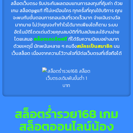
สล็อตเว็บตรง รับประกันผลตอบแทนการลงทุนที่คุ้มค่า ด้วย
เกม สล็อตpgแท้ ที่ไม่เหมือนใคร ทุกครั้งที่คุณใช้บริการ คุณ
จะพบกับขั้นตอนการถอนเงินที่รวดเร็วมาก จ่ายเงินรางวัล
มากมาย ไม่ว่าคุณจะทำกำไรได้มากเพียงใดก็ตาม ระบบ
อัตโนมัติโดดเด่นด้วยคุณสมบัติที่ทันสมัยและใช้งานง่าย
โดยเสนอ
สล็อตเครดิตฟรี
ที่ได้รับความนิยมอย่างมาก
ด้วยเหตุนี้ นักพนันหลาย ๆ คนจึง
สมัครเป็นสมาชิก
บน
เว็บสล็อต เนื่องจากความไว้วางใจที่มีต่อเว็บตรงที่เชื่อถือได้
สล็อตรํ่ารวย168 เกม
สล็อตออนไลน์น้อง