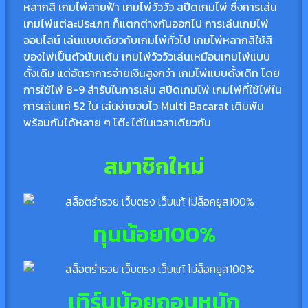
หลากสี เกมไพ่สายฟ้า เกมไพ่วัววัว สปีดเกมไพ่ ซึ่งการเล่น
เกมไพ่แต่ละประเภท ก็แตกต่างกันออกไป การเล่นเกมไพ่
ออนไลน์ เล่นแบบเดียวกับเกมไพ่ทั่วไป เกมไพ่หลากสีใช้สี
ของไพ่เป็นตัวนับแต้ม เกมไพ่วัววัวเล่นเหมือนเกมไพ่แบบ
ดั้งเดิม แต่อัตราการจ่ายเงินสูงกว่า เกมไพ่แบบดั้งเดิท โดย
การใช้ไพ่ 8-9 สำรับในการเล่น สปีดเกมไพ่ เกมไพ่ที่ใช้ไพ่ใน
การเล่นแค่ 52 ใบ เล่นง่ายจบไว Multi Bacarat เดิมพัน
พร้อมกันได้หลาย ๆ โต๊ะ ได้ในเวลาเดียวกัน
สมาชิกใหม่
ทุนน้อย100%
เทิร์นน้อยถอนหนัก