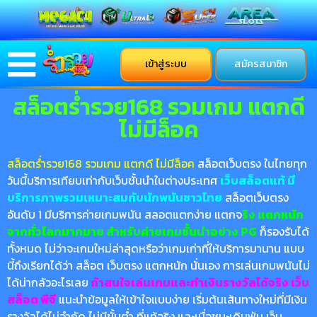
เข้าสู่ระบบ
สมัครสมาชิก
สล็อตรํ่ารวย168 รวมเกม แตกดี
ไม่มีล็อค
สล็อตรํ่ารวย168 รวมเกม แตกดี ไม่มีล็อค
สล็อตเว็บตรง ในไทยทุก
วันนี้บริการเทียบเท่ากับเว็บชั้นนำในต่างประเทศ
เว็บสล็อตแท้ มี
บริการภาพรวมเหมาะสมกับนักพนันชาวไทย
สล็อตเว็บตรง
68
อันดับ 1 มีบริการค่ายเกมพนัน สลอตแตกง่าย แตกจ
ริง แตกหนัก
จากทั่วโลกมากมาย สำหรับค่ายเกมชั้นนำอย่าง PG
ก็รองรับได้
ทั้งหมด ไม่ว่าจะเกมใหม่ล่าสุดหรือว่าเกมเก่าที่ให้บริการมานาน แบบ
นี้ถึงเรียกได้ว่า สล็อต เว็บตรง แตกหนัก นั่นเอง การเล่นเกมพนันไม่
ได้น่ากลัวอะไรเลย
ถ้าสนใจเล่นเกมและทำเงินรางวัลได้จริง เว็บ
68
สล็อต พีจี
แนะนำข้อมูลให้เข้าใจแบบง่าย เริ่มต้นเส้นทางใหม่ที่มีเงิน
รางวัลได้ไม่จำกัด ไม่มีขั้นต่ำ ที่แท้จริง และเมื่อชนะเดิมพัน เว็บ