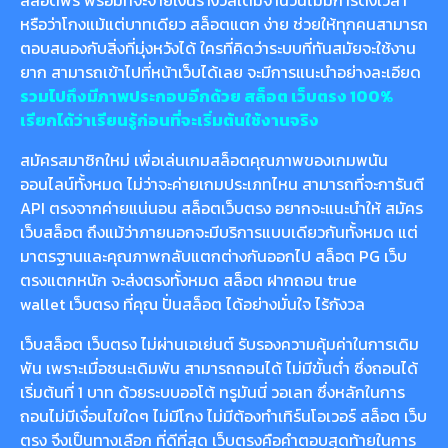
หรือว่าโกงแม้แต่บาทเดียว สล็อตแตก ง่าย ช่วยให้ทุกคนสามารถ
ตอบสนองกับสิ่งที่มุ่งหวังได้ ใครที่คิดว่าระบบที่ทันสมัยจะใช้งาน
ยาก สามารถเข้าไปที่หน้าเว็บได้เลย จะมีการแนะนำอย่างละเอียด
รวมไปถึงมีภาพประกอบอีกด้วย สล็อต เว็บตรง 100%
เรียกได้ว่าเรียนรู้ก่อนที่จะเริ่มต้นใช้งานจริง
สมัครสมาชิกใหม่ เพื่อเล่นเกมสล็อตคุณภาพของเกมพนัน
ออนไลน์ทั้งหมด ไม่ว่าจะค่ายเกมประเภทไหน สามารถที่จะการันตี
API ตรงจากค่ายแน่นอน สล็อตเว็บตรง อยากจะแนะนำให้ สมัคร
เว็บสล็อต ถึงแม้ว่าภายนอกจะมีบริการแบบเดียวกันทั้งหมด แต่
มาตรฐานและคุณภาพกลับแตกต่างกันออกไป สล็อต PG เว็บ
ตรงแตกหนัก จะส่งตรงทั้งหมด สล็อต ฝากถอน true
wallet เว็บตรง ที่คุณ ปั่นสล็อต ได้อย่างมั่นใจ ไร้กังวล
เว็บสล็อต เว็บตรง ไม่ผ่านเอเย่นต์ รับรองความคุ้มค่าในการเดิม
พัน เพราะเมื่อชนะเดิมพัน สามารถถอนได้ ไม่มีขั้นต่ำ ซึ่งถอนได้
เริ่มต้นที่ 1 บาท ด้วยระบบออโต้ ทรูมันนี่ วอเลท ซึ่งหลักในการ
ถอนไม่มีเงื่อนไขใดๆ ไม่มีโกง ไม่มีต้องทำเทิร์นโอเวอร์ สล็อต เว็บ
ตรง จึงเป็นทางเลือก ที่ดีที่สุด เว็บตรงคือคำตอบสุดท้ายในการ