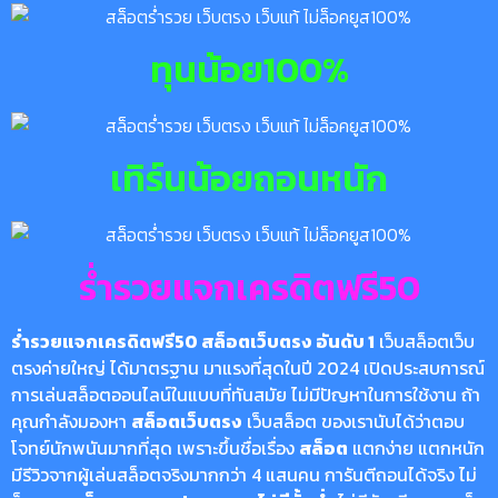
OT
ทุนน้อย100%
เทิร์นน้อยถอนหนัก
ร่ำรวยแจกเครดิตฟรี50
ร่ำรวยแจกเครดิตฟรี50 สล็อตเว็บตรง อันดับ 1
เว็บสล็อตเว็บ
ตรงค่ายใหญ่ ได้มาตรฐาน มาแรงที่สุดในปี 2024 เปิดประสบการณ์
การเล่นสล็อตออนไลน์ในแบบที่ทันสมัย ไม่มีปัญหาในการใช้งาน ถ้า
คุณกำลังมองหา
สล็อตเว็บตรง
เว็บสล็อต ของเรานับได้ว่าตอบ
โจทย์นักพนันมากที่สุด เพราะขึ้นชื่อเรื่อง
สล็อต
แตกง่าย แตกหนัก
มีรีวิวจากผู้เล่นสล็อตจริงมากกว่า 4 แสนคน การันตีถอนได้จริง ไม่