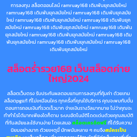
การลงทุน สล็อตออนไลน์ ramruay168 เดิมพันยุคสมัยใหม่
ramruay168 เดิมพันยุคสมัยใหม่ ramruay168 เดิมพันยุคสมัย
ใหม่ ramruay168 เดิมพันยุคสมัยใหม่ ramruay168 เดิมพันยุค
สมัยใหม่ ramruay168 เดิมพันยุคสมัยใหม่ ramruay168 เดิมพัน
ยุคสมัยใหม่ ramruay168 เดิมพันยุคสมัยใหม่ ramruay168 เดิม
พันยุคสมัยใหม่ ramruay168 เดิมพันยุคสมัยใหม่ ramruay168
เดิมพันยุคสมัยใหม่
สล็อตร่ำรวย168 เว็บสล็อตค่าย
ใหญ่2024
สล็อตเว็บตรง รับประกันผลตอบแทนการลงทุนที่คุ้มค่า ด้วยเกม
สล็อตpgแท้ ที่ไม่เหมือนใคร ทุกครั้งที่คุณใช้บริการ คุณจะพบกับขั้น
ตอนการถอนเงินที่รวดเร็วมาก จ่ายเงินรางวัลมากมาย ไม่ว่าคุณจะ
ทำกำไรได้มากเพียงใดก็ตาม ระบบอัตโนมัติโดดเด่นด้วยคุณสมบัติ
ที่ทันสมัยและใช้งานง่าย โดยเสนอ
สล็อตเครดิตฟรี
ที่ได้รับความ
นิยมอย่างมาก ด้วยเหตุนี้ นักพนันหลาย ๆ คนจึง
สมัครเป็น