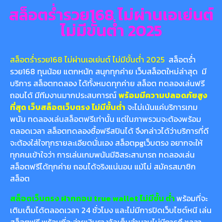
สล็อตรํ่ารวย168 ไม่ผ่านเอเย่นต์
ไม่มีขั้นต่ำ 2025
ay168
สล็อตรํ่ารวย168 ไม่ผ่านเอเย่นต์ ไม่มีขั้นต่ำ 2025
สล็อตรํ่า
25
รวย168 ทุนน้อย แตกหนัก สนุกทุกค่าย เว็บสล็อตใหม่ล่าสุด มี
บริการ สล็อตทดลอง ได้ทั้งหมดทุกค่าย สล็อต ทดลองเล่นฟรี
ถอนได้ มีทีมงานมากประสบการณ์
พร้อมมีความปลอดภัยสูง
ที่สุด เว็บสล็อตเว็บตรง ไม่มีขั้นต่ำ
จะไม่เน้นแค่บริการเกม
พนัน ทดลองเล่นสล็อตฟรีเท่านั้น แต่ในภาพรวมจะต้องพร้อม
ตลอดเวลา สล็อตทดลองซื้อฟรีสปินได้ จึงกล่าวได้ว่าบริการที่ดี
จะต้องใส่ใจทุกรายละเอียดนั่นเอง สล็อตpgเว็บตรง อยากจะให้
ทุกคนเข้าใจว่า การเล่นเกมพนันมีอิสระสามารถ ทดลองเล่น
สล็อตฟรีได้ทุกค่าย ถอนได้จริงแน่นอน แม้ไม่ สมัครสมาชิก
สล็อต
สล็อตเว็บตรง ฝากถอน true wallet ไม่มีขั้น ต่ํา
พร้อมที่จะ
เติมเต็มได้ตลอดเวลา 24 ชั่วโมง และไม่มีการปิดเว็บไซต์หนี เล่น
สล็อตฟรี พร้อมที่จะจ่ายเงินรางวัลเต็มจำนวนไม่มีการดึงเวลา