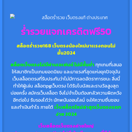
ร่ำรวยแจกเครดิตฟรี50
สล็อตร่ำรวย168 เว็บตรงน้องใหม่มาเเรงถอนไม่
อั้น2024
สล็อตเว็บตรงไม่มีผ่านเอเย่นต์ ไม่มีขั้นต่ำ
ทุกเกมที่เสนอ
ให้สมาชิกเป็นเกมยอดนิยม และมาแรงที่สุดแห่งยุคปัจจุบัน
เว็บสล็อตตรงที่รับประกันว่าไม่มีการลดอัตราการชนะ สิ่งนี้
ทำให้ผู้เล่น สล็อตpgเว็บตรง ได้รับโบนัสและรางวัลสูงสุด
บ่อยครั้ง สมัครเว็บสล็อต จึงไม่จำเป็นต้องกลัวความผิดหวัง
อีกต่อไป รับรองได้ว่า นักพนันออนไลน์ จะให้ความชื่นชอบ
และทำเงินกำไร ภายใต้
เว็บสล็อตใหม่ล่าสุดเว็บตรงแตก
ง่าย 2024
เว็บสล็อตเว็บตรงค่ายใหญ่