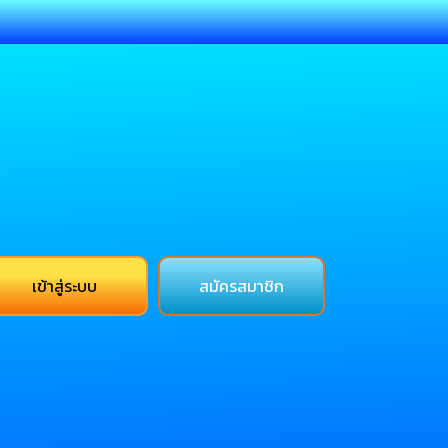
เข้าสู่ระบบ
สมัครสมาชิก