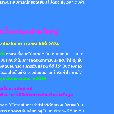
สร้างประสบการณ์ที่ยอดเยี่ยม ไม่ต้องเสียเวลาเดิมพัน
เว็บตรงค่ายใหญ่
งน้องใหม่มาเเรงถอนไม่อั้น2024
ต่ำ
ทุกเกมที่เสนอให้สมาชิกเป็นเกมยอดนิยม และมา
ับประกันว่าไม่มีการลดอัตราการชนะ สิ่งนี้ทำให้ผู้เล่น
สุดบ่อยครั้ง สมัครเว็บสล็อต จึงไม่จำเป็นต้องกลัว
นันออนไลน์ จะให้ความชื่นชอบและทำเงินกำไร ภายใต้
่าสุดเว็บตรงแตกง่าย 2024
อตเว็บตรงค่ายใหญ่
ชีธนาคาร ที่มีอัตราการจ่ายเงินรางวัลสูง
ตรง จะให้โอกาสในการทำกำไรที่ดีที่สุด งบน้อยแค่ไหน
ริการ ทดลองเล่นสล็อต pg โหมดบริการฟรี ที่นักเดิม