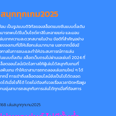
่นสนุกทุกเกม2025
สมือน เป็นรูปแบบดิจิทัลของสล็อตแมชชีนแบบดั้งเดิม
้สามารถพบได้ในเว็บไซต์คาสิโนหลายแห่ง และมอบ
้เล่นจากความสะดวกสบายในบ้าน ข้อดีที่สำคัญอย่าง
องเกมที่มีให้เลือกเล่นมากมาย นอกจากนี้ยังมี
ิ่มโอกาสในการชนะและทำให้ประสบการณ์การเล่น
แบบดั้งเดิม สล็อตเว็บตรงไม่ผ่านเอเย่นต์ 2024 ที่
็อตออนไลน์เปิดโอกาสให้ผู้เล่นได้สนุกกับเกมที่
ถึงพันเกม ทำให้เราสามารถทดลองเล่นเกมใหม่ ๆ ได้
จากนี้ การเข้าถึงสล็อตออนไลน์ยังเป็นไปได้ตลอด
ได้เมื่อไรก็ได้ โดยไม่ต้องกังวลเรื่องเวลาปิดหรือฝูง
รางงานยุ่งสามารถสนุกกับการเล่นได้ทุกเมื่อที่ต้องการ