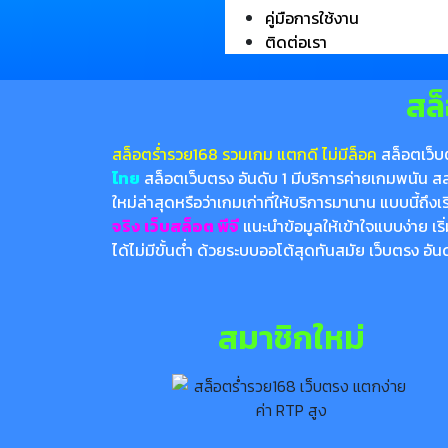
คู่มือการใช้งาน
ติดต่อเรา
สล็
สล็อตรํ่ารวย168 รวมเกม แตกดี ไม่มีล็อค
สล็อตเว็บต
ไทย
สล็อตเว็บตรง อันดับ 1 มีบริการค่ายเกมพนัน
ใหม่ล่าสุดหรือว่าเกมเก่าที่ให้บริการมานาน แบบนี้ถึ
จริง เว็บสล็อต พีจี
แนะนำข้อมูลให้เข้าใจแบบง่าย เริ่
ได้ไม่มีขั้นต่ำ ด้วยระบบออโต้สุดทันสมัย เว็บตรง อัน
สมาชิกใหม่