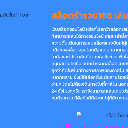
สล็อตร่ำรวย168 เล
เว็บสล็อตออนไลน์ หรือที่เรียกว่าสล็อตเ
ที่สามารถเล่นได้ทางออนไลน์ เกมเหล่านี
ความตื่นเต้นในการเล่นสล็อตแมชชีนให้ผู
หนึ่งของสล็อตออนไลน์คือความหลากหลายข
โบนัสและโปรโมชั่นที่น่าสนใจ ซึ่งช่วยเพ
สนุกสนานยิ่งขึ้น แตกต่างจากสล็อตแมชชีน
ถูกจำกัดในพื้นที่ทางกายภาพของคาสิโน สล
หลากหลาย ซึ่งมีให้เลือกตั้งแต่หลายร้อย
ง่ายๆ โดยไม่ต้องเดินทางไปที่คาสิโน นอก
24 ชั่วโมงทุกวัน เราจึงสามารถเล่นเกมโปรด
ชนที่รบกวน นี่คือข้อดีที่ช่วยให้ผู้ที่มีตา