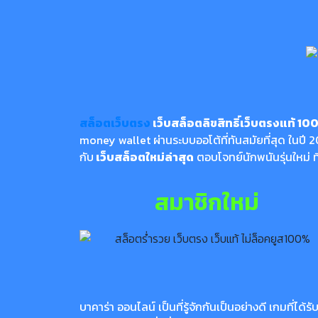
สล็อตเว็บตรง
เว็บสล็อตลิขสิทธิ์เว็บตรงแท้ 10
money wallet ผ่านระบบออโต้ที่ทันสมัยที่สุด ในปี 20
กับ
เว็บสล็อตใหม่ล่าสุด
ตอบโจทย์นักพนันรุ่นใหม่ ท
สมาชิกใหม่
บาคาร่า ออนไลน์ เป็นที่รู้จักกันเป็นอย่างดี เกมที่