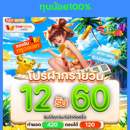
ทุนน้อย100%
68สล็อต
68สล็อต
8เว็บ
68โปร