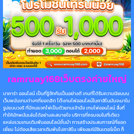
ramruay168เว็บตรงค่ายใหญ่
บาคาร่า ออนไลน์ เป็นที่รู้จักกันเป็นอย่างดี เกมที่ได้รับความนิยมมน
เว็บพนันเกมต่างๆที่ยอดฮิต โต๊ะเกมไพ่ออนไลน์ในคาสิโนมันจะมาใน
รูปแบบวงรี ที่มีคนแจกไพ่เป็นตัวแทนเจ้ามือ เกมไพ่ออนไลน์ สื่งที่
ทำให้นักพนันเล่นได้อย่างสะสบายใจ บริการที่ครบจบในที่เดียว
แหล่งรวมเกมเดิมพันออนไลน์ชั้นนำ การสร้างประสบการณ์ที่ยอด
เยี่ยม ไม่ต้องเสียเวลาเดิมพันไปคาสิโน เพียงแค่มีอินเตอร์เน็ต ก็