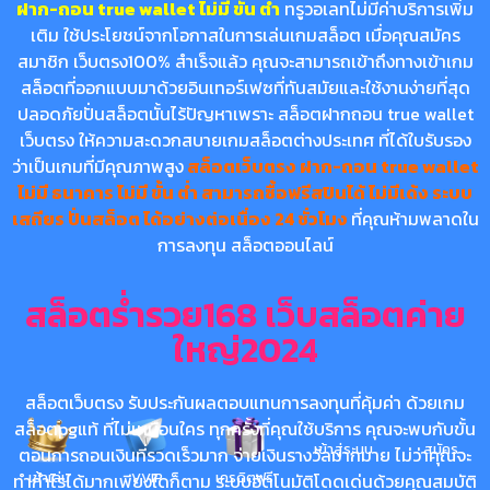
ฝาก-ถอน true wallet ไม่มี ขั้น ต่ํา
ทรูวอเลทไม่มีค่าบริการเพิ่ม
เติม ใช้ประโยชน์จากโอกาสในการเล่นเกมสล็อต เมื่อคุณสมัคร
สมาชิก เว็บตรง100% สำเร็จแล้ว คุณจะสามารถเข้าถึงทางเข้าเกม
สล็อตที่ออกแบบมาด้วยอินเทอร์เฟซที่ทันสมัยและใช้งานง่ายที่สุด
ปลอดภัย
ปั่นสล็อตนั้นไร้ปัญหาเพราะ สล็อตฝากถอน true wallet
เว็บตรง ให้ความสะดวกสบายเกมสล็อตต่างประเทศ ที่ได้ใบรับรอง
ว่าเป็นเกมที่มีคุณภาพสูง
สล็อตเว็บตรง ฝาก-ถอน true wallet
ไม่มี ธนาคาร ไม่มี ขั้น ต่ํา สามารถซื้อฟรีสปินได้ ไม่มีเด้ง ระบบ
เสถียร ปั่นสล็อต ได้อย่างต่อเนื่อง 24 ชั่วโมง
ที่คุณห้ามพลาดใน
การลงทุน สล็อตออนไลน์
สล็อตร่ำรวย168 เว็บสล็อตค่าย
ใหญ่2024
สล็อตเว็บตรง รับประกันผลตอบแทนการลงทุนที่คุ้มค่า ด้วยเกม
สล็อตpgแท้ ที่ไม่เหมือนใคร ทุกครั้งที่คุณใช้บริการ คุณจะพบกับขั้น
เข้าสู่ระบบ
สมัคร
ตอนการถอนเงินที่รวดเร็วมาก จ่ายเงินรางวัลมากมาย ไม่ว่าคุณจะ
VVIP
เข้าเล่น
เครดิตฟรี
ทำกำไรได้มากเพียงใดก็ตาม ระบบอัตโนมัติโดดเด่นด้วยคุณสมบัติ