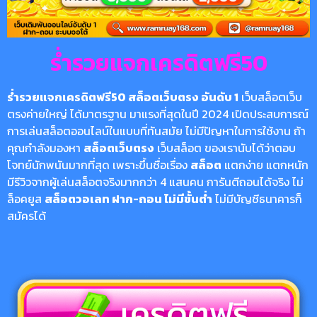
ร่ำรวยแจกเครดิตฟรี50
ร่ำรวยแจกเครดิตฟรี50 สล็อตเว็บตรง อันดับ 1
เว็บสล็อตเว็บ
ตรงค่ายใหญ่ ได้มาตรฐาน มาแรงที่สุดในปี 2024 เปิดประสบการณ์
การเล่นสล็อตออนไลน์ในแบบที่ทันสมัย ไม่มีปัญหาในการใช้งาน ถ้า
คุณกำลังมองหา
สล็อตเว็บตรง
เว็บสล็อต ของเรานับได้ว่าตอบ
โจทย์นักพนันมากที่สุด เพราะขึ้นชื่อเรื่อง
สล็อต
แตกง่าย แตกหนัก
มีรีวิวจากผู้เล่นสล็อตจริงมากกว่า 4 แสนคน การันตีถอนได้จริง ไม่
ล็อคยูส
สล็อตวอเลท ฝาก-ถอน ไม่มีขั้นต่ำ
ไม่มีบัญชีธนาคารก็
สมัครได้