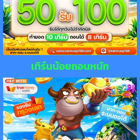
OT
เทิร์นน้อยถอนหนัก