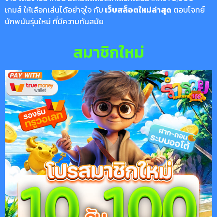
เกมส์ ให้เลือกเล่นได้อย่าจุใจ กับ
เว็บสล็อตใหม่ล่าสุด
ตอบโจทย์
นักพนันรุ่นใหม่ ที่มีความทันสมัย
สมาชิกใหม่