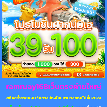
ramruay168เว็บตรงค่ายใหญ่
สล็อตร่ำรวย168 เว็บตรงน้องใหม่มาเเรงถอนไม่อั้น2024