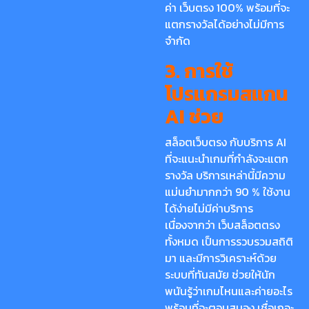
ค่า เว็บตรง 100% พร้อมที่จะ
แตกรางวัลได้อย่างไม่มีการ
จำกัด
3. การใช้
โปรแกรมสแกน
AI ช่วย
สล็อตเว็บตรง กับบริการ AI
ที่จะแนะนำเกมที่กำลังจะแตก
รางวัล บริการเหล่านี้มีความ
แม่นยำมากกว่า 90 % ใช้งาน
ได้ง่ายไม่มีค่าบริการ
เนื่องจากว่า เว็บสล็อตตรง
ทั้งหมด เป็นการรวบรวมสถิติ
มา และมีการวิเคราะห์ด้วย
ระบบที่ทันสมัย ช่วยให้นัก
พนันรู้ว่าเกมไหนและค่ายอะไร
พร้อมที่จะตอบสนอง เชื่อเถอะ