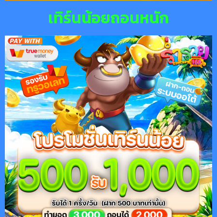
เทิร์นน้อยถอนหนัก