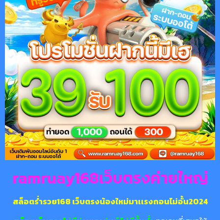
ramruay168เว็บตรงค่ายใหญ่
สล็อตร่ำรวย168 เว็บตรงน้องใหม่มาเเรงถอนไม่อั้น2024