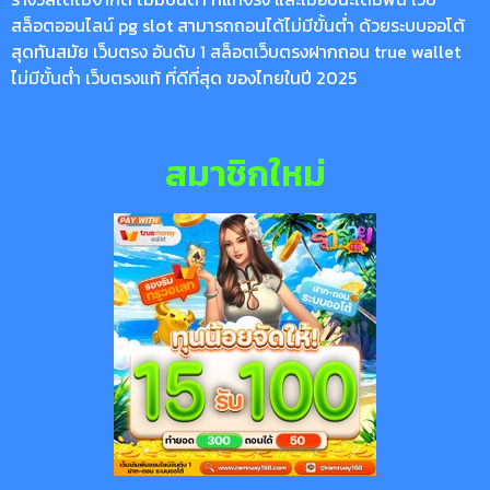
สล็อตออนไลน์ pg slot สามารถถอนได้ไม่มีขั้นต่ำ ด้วยระบบออโต้
สุดทันสมัย เว็บตรง อันดับ 1 สล็อตเว็บตรงฝากถอน true wallet
68
ไม่มีขั้นต่ํา เว็บตรงแท้ ที่ดีที่สุด ของไทยในปี 2025
สมาชิกใหม่
68
25
68ทดลอง
68พนัน