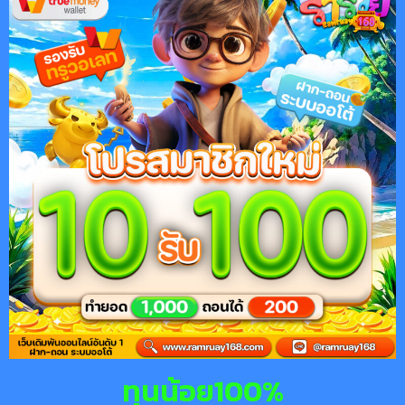
ทุนน้อย100%