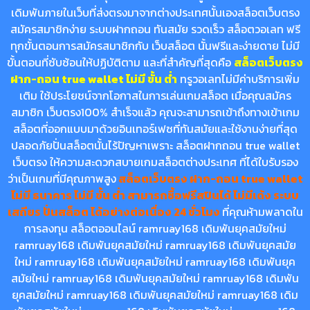
เดิมพันภายในเว็บที่ส่งตรงมาจากต่างประเทศนั้นเอง
สล็อตเว็บตรง
สมัครสมาชิกง่าย ระบบฝากถอน ทันสมัย รวดเร็ว สล็อตวอเลท ฟรี
ทุกขั้นตอน
การสมัครสมาชิกกับ เว็บสล็อต นั้นฟรีและง่ายดาย ไม่มี
ขั้นตอนที่ซับซ้อนให้ปฏิบัติตาม และที่สำคัญที่สุดคือ
สล็อตเว็บตรง
ฝาก-ถอน true wallet ไม่มี ขั้น ต่ํา
ทรูวอเลทไม่มีค่าบริการเพิ่ม
เติม ใช้ประโยชน์จากโอกาสในการเล่นเกมสล็อต เมื่อคุณสมัคร
สมาชิก เว็บตรง100% สำเร็จแล้ว คุณจะสามารถเข้าถึงทางเข้าเกม
สล็อตที่ออกแบบมาด้วยอินเทอร์เฟซที่ทันสมัยและใช้งานง่ายที่สุด
ปลอดภัย
ปั่นสล็อตนั้นไร้ปัญหาเพราะ สล็อตฝากถอน true wallet
เว็บตรง ให้ความสะดวกสบายเกมสล็อตต่างประเทศ ที่ได้ใบรับรอง
ว่าเป็นเกมที่มีคุณภาพสูง
สล็อตเว็บตรง ฝาก-ถอน true wallet
ไม่มี ธนาคาร ไม่มี ขั้น ต่ํา สามารถซื้อฟรีสปินได้ ไม่มีเด้ง ระบบ
เสถียร ปั่นสล็อต ได้อย่างต่อเนื่อง 24 ชั่วโมง
ที่คุณห้ามพลาดใน
การลงทุน สล็อตออนไลน์ ramruay168 เดิมพันยุคสมัยใหม่
ramruay168 เดิมพันยุคสมัยใหม่ ramruay168 เดิมพันยุคสมัย
ใหม่ ramruay168 เดิมพันยุคสมัยใหม่ ramruay168 เดิมพันยุค
สมัยใหม่ ramruay168 เดิมพันยุคสมัยใหม่ ramruay168 เดิมพัน
ยุคสมัยใหม่ ramruay168 เดิมพันยุคสมัยใหม่ ramruay168 เดิม