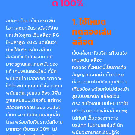
ดี 100%
1. ใช้โหมด
สมัครสล็อต เว็บตรง เพิ่ม
โอกาสชนะเงินรางวัลได้ง่าย
ทดลองเล่น
แค่เข้าใจสูตร เว็บสล็อต PG
สล็อต
ใหม่ล่าสุด 2025 แต่เน้นว่า
ต้องใช้บริการกับ สล็อต
เว็บสล็อต กับบริการที่โดนใจ
ลิขสิทธิ์แท้ เนื่องจากว่ามี
เกมพนัน สล็อต
มาตรฐานและเกมพนันของ
ทดลอง ทั้งหมดนี้เป็นการส่ง
แท้ เกมพนันออนไลน์ ที่นัก
สัญญาณจากค่ายโดยตรง
พนันสนใจ ปลอดภัย อยากจะ
ทั้งหมด แต่ไม่มีเงินทุนเข้ามา
ให้นักพนันทุกคนเข้าใจว่า เกม
เกี่ยวข้อง พร้อมกับไม่ต้องเข้า
พนันแต่ละรูปแบบ ถึงจะมีพื้น
สู่ระบบสมาชิก สล็อตเว็บ
ฐานเล่นแบบเดียวกัน แต่ทาง
ตรง สนใจเกมแบบไหน เข้าใช้
สล็อตฝากถอน true wallet
บริการ ทดลองเล่นสล็อต pg
เว็บตรง กลับมีความสนุกลื่น
ได้ทันที เว็บตรงจากต่าง
ไหล พร้อมกับเงินรางวัลที่ง่าย
ประเทศ ไม่ผ่านเอเย่นต์ นัก
มากกว่า เว็บตรง100% ไม่
พนันจะสามารถเรียนรู้ถึง