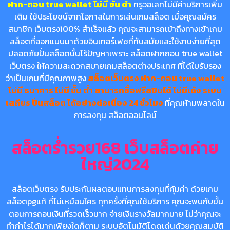
ฝาก-ถอน true wallet ไม่มี ขั้น ต่ํา
ทรูวอเลทไม่มีค่าบริการเพิ่ม
เติม ใช้ประโยชน์จากโอกาสในการเล่นเกมสล็อต เมื่อคุณสมัคร
สมาชิก เว็บตรง100% สำเร็จแล้ว คุณจะสามารถเข้าถึงทางเข้าเกม
สล็อตที่ออกแบบมาด้วยอินเทอร์เฟซที่ทันสมัยและใช้งานง่ายที่สุด
ปลอดภัย
ปั่นสล็อตนั้นไร้ปัญหาเพราะ สล็อตฝากถอน true wallet
เว็บตรง ให้ความสะดวกสบายเกมสล็อตต่างประเทศ ที่ได้ใบรับรอง
ว่าเป็นเกมที่มีคุณภาพสูง
สล็อตเว็บตรง ฝาก-ถอน true wallet
ไม่มี ธนาคาร ไม่มี ขั้น ต่ํา สามารถซื้อฟรีสปินได้ ไม่มีเด้ง ระบบ
เสถียร ปั่นสล็อต ได้อย่างต่อเนื่อง 24 ชั่วโมง
ที่คุณห้ามพลาดใน
การลงทุน สล็อตออนไลน์
สล็อตร่ำรวย168 เว็บสล็อตค่าย
ใหญ่2024
สล็อตเว็บตรง รับประกันผลตอบแทนการลงทุนที่คุ้มค่า ด้วยเกม
สล็อตpgแท้ ที่ไม่เหมือนใคร ทุกครั้งที่คุณใช้บริการ คุณจะพบกับขั้น
ตอนการถอนเงินที่รวดเร็วมาก จ่ายเงินรางวัลมากมาย ไม่ว่าคุณจะ
ทำกำไรได้มากเพียงใดก็ตาม ระบบอัตโนมัติโดดเด่นด้วยคุณสมบัติ