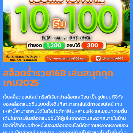
สล็อตร่ำรวย168 เล่นสนุกทุก
เกม2025
เว็บสล็อตออนไลน์ หรือที่เรียกว่าสล็อตเสมือน เป็นรูปแบบดิจิทัล
ของสล็อตแมชชีนแบบดั้งเดิมที่สามารถเล่นได้ทางออนไลน์ เกม
เหล่านี้สามารถพบได้ในเว็บไซต์คาสิโนหลายแห่ง และมอบความตื่น
เต้นในการเล่นสล็อตแมชชีนให้ผู้เล่นจากความสะดวกสบายในบ้าน
ข้อดีที่สำคัญอย่างหนึ่งของสล็อตออนไลน์คือความหลากหลายของ
เกมที่มีให้เลือกเล่นมากมาย นอกจากนี้ยังมีโบนัสและโปรโมชั่นที่น่า