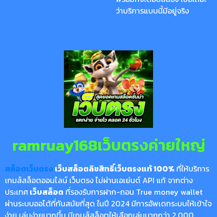
ว่าบริการแบบนี้มีอยู่จริง
ชม
ramruay168เว็บตรงค่ายใหญ่
สล็อตเว็บตรง
เว็บสล็อตลิขสิทธิ์เว็บตรงแท้ 100%
ที่ให้บริการ
เกมส์สล็อตออนไลน์ เว็บตรง ไม่ผ่านเอเย่นต์ API แท้ จากต่าง
ประเทศ
เว็บสล็อต
ที่รองรับการฝาก-ถอน True money wallet
ผ่านระบบออโต้ที่ทันสมัยที่สุด ในปี 2024 มีการอัพเดทระบบให้เข้าใจ
ง่าย เล่นง่ายมากขึ้น มีเกมส์สล็อตให้เลือกเล่นมากกว่า 2,000