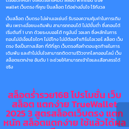
wallet เว็บตรง ที่คุณ ปั่นสล็อต ได้อย่างมั่นใจ ไร้กังวล
เว็บสล็อต เว็บตรง ไม่ผ่านเอเย่นต์ รับรองความคุ้มค่าในการเดิม
พัน เพราะเมื่อชนะเดิมพัน สามารถถอนได้ ไม่มีขั้นต่ำ ซึ่งถอนได้
เริ่มต้นที่ 1 บาท ด้วยระบบออโต้ ทรูมันนี่ วอเลท ซึ่งหลักในการ
ถอนไม่มีเงื่อนไขใดๆ ไม่มีโกง ไม่มีต้องทำเทิร์นโอเวอร์ สล็อต เว็บ
ตรง จึงเป็นทางเลือก ที่ดีที่สุด เว็บตรงคือคำตอบสุดท้ายในการ
เดิมพัน และถ้าไม่มั่นใจสามารถติดตามรีวิวจากโลกออนไลน์ เว็บ
สล็อตแตกง่าย อันดับ 1 จะช่วยให้สามารถเข้าใจและเลือกสรรได้
จริง
สล็อตรํ่ารวย168 โปรโมชั่น เว็บ
สล็อต แตกง่าย TrueWallet
2025 3 สูตรสล็อตเว็บตรง แตก
หนัก สล็อตแตกง่าย ใช้แล้วได้ผล