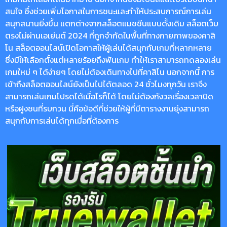
สนใจ ซึ่งช่วยเพิ่มโอกาสในการชนะและทำให้ประสบการณ์การเล่น
สนุกสนานยิ่งขึ้น แตกต่างจากสล็อตแมชชีนแบบดั้งเดิม สล็อตเว็บ
ตรงไม่ผ่านเอเย่นต์ 2024 ที่ถูกจำกัดในพื้นที่ทางกายภาพของคาสิ
โน สล็อตออนไลน์เปิดโอกาสให้ผู้เล่นได้สนุกกับเกมที่หลากหลาย
ซึ่งมีให้เลือกตั้งแต่หลายร้อยถึงพันเกม ทำให้เราสามารถทดลองเล่น
เกมใหม่ ๆ ได้ง่ายๆ โดยไม่ต้องเดินทางไปที่คาสิโน นอกจากนี้ การ
เข้าถึงสล็อตออนไลน์ยังเป็นไปได้ตลอด 24 ชั่วโมงทุกวัน เราจึง
สามารถเล่นเกมโปรดได้เมื่อไรก็ได้ โดยไม่ต้องกังวลเรื่องเวลาปิด
หรือฝูงชนที่รบกวน นี่คือข้อดีที่ช่วยให้ผู้ที่มีตารางงานยุ่งสามารถ
สนุกกับการเล่นได้ทุกเมื่อที่ต้องการ