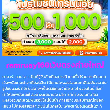
ramruay168เว็บตรงค่ายใหญ่
บาคาร่า ออนไลน์ เป็นที่รู้จักกันเป็นอย่างดี เกมที่ได้รับความนิยมมน
เว็บพนันเกมต่างๆที่ยอดฮิต โต๊ะเกมไพ่ออนไลน์ในคาสิโนมันจะมาใน
รูปแบบวงรี ที่มีคนแจกไพ่เป็นตัวแทนเจ้ามือ เกมไพ่ออนไลน์ สื่งที่
ทำให้นักพนันเล่นได้อย่างสะสบายใจ บริการที่ครบจบในที่เดียว
แหล่งรวมเกมเดิมพันออนไลน์ชั้นนำ การสร้างประสบการณ์ที่ยอด
เยี่ยม ไม่ต้องเสียเวลาเดิมพันไปคาสิโน เพียงแค่มีอินเตอร์เน็ต ก็