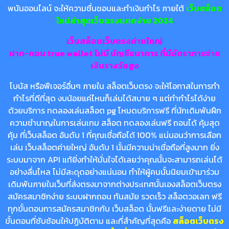
พนันออนไลน์ จะให้ความชื่นชอบและทำเงินกำไร ภายใต้
เว็บสล็อต
ใหม่ล่าสุดเว็บตรงแตกง่าย 2024
เว็บสล็อตเว็บตรงค่ายใหญ่
ฝาก-ถอน true wallet ไม่มี บัญชีธนาคาร ที่มีอัตราการจ่าย
เงินรางวัลสูง
โบนัส หรือฟีเจอร์อื่นๆ ภายใน สล็อตเว็บตรง จะให้โอกาสในการทำ
กำไรที่ดีที่สุด งบน้อยแค่ไหนก็เล่นได้สบาย ๆ แต่ทำกำไรได้ง่าย
ด้วยบริการ ทดลองเล่นสล็อต pg โหมดบริการฟรี ที่นักเดิมพันฝึก
ความชำนาญในการเล่นเกม สล็อต ทดลองเล่นฟรี ถอนได้ คุ้มสุด
คุ้ม ที่เว็บสล็อต อันดับ 1 ที่คุณเชื่อถือได้ 100% แน่นอนว่าการเลือก
เล่น เว็บสล็อตค่ายใหญ่ อันดับ 1 นั้นมีความน่าเชื่อถือที่สูงมาก ยิ่ง
ระบบมาจาก API แท้ยิ่งทำให้มั่นใจได้เลยว่าคุณนั้นจะสามารถเล่นได้
อย่างลื่นไหล ไม่มีสะดุดอย่างแน่นอน ทำให้ผู้คนนั้นนิยมเข้ามาร่วม
เดิมพันภายในเว็บที่ส่งตรงมาจากต่างประเทศนั้นเอง
สล็อตเว็บตรง
สมัครสมาชิกง่าย ระบบฝากถอน ทันสมัย รวดเร็ว สล็อตวอเลท ฟรี
ทุกขั้นตอน
การสมัครสมาชิกกับ เว็บสล็อต นั้นฟรีและง่ายดาย ไม่มี
ขั้นตอนที่ซับซ้อนให้ปฏิบัติตาม และที่สำคัญที่สุดคือ
สล็อตเว็บตรง