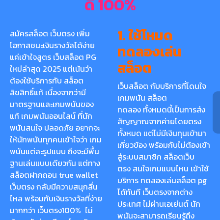
ดี 100%
1. ใช้โหมด
สมัครสล็อต เว็บตรง เพิ่ม
โอกาสชนะเงินรางวัลได้ง่าย
ทดลองเล่น
แค่เข้าใจสูตร เว็บสล็อต PG
สล็อต
ใหม่ล่าสุด 2025 แต่เน้นว่า
ต้องใช้บริการกับ สล็อต
เว็บสล็อต กับบริการที่โดนใจ
ลิขสิทธิ์แท้ เนื่องจากว่ามี
เกมพนัน สล็อต
มาตรฐานและเกมพนันของ
ทดลอง ทั้งหมดนี้เป็นการส่ง
แท้ เกมพนันออนไลน์ ที่นัก
สัญญาณจากค่ายโดยตรง
พนันสนใจ ปลอดภัย อยากจะ
ทั้งหมด แต่ไม่มีเงินทุนเข้ามา
ให้นักพนันทุกคนเข้าใจว่า เกม
เกี่ยวข้อง พร้อมกับไม่ต้องเข้า
พนันแต่ละรูปแบบ ถึงจะมีพื้น
สู่ระบบสมาชิก สล็อตเว็บ
ฐานเล่นแบบเดียวกัน แต่ทาง
ตรง สนใจเกมแบบไหน เข้าใช้
สล็อตฝากถอน true wallet
บริการ ทดลองเล่นสล็อต pg
เว็บตรง กลับมีความสนุกลื่น
ได้ทันที เว็บตรงจากต่าง
ไหล พร้อมกับเงินรางวัลที่ง่าย
ประเทศ ไม่ผ่านเอเย่นต์ นัก
มากกว่า เว็บตรง100% ไม่
พนันจะสามารถเรียนรู้ถึง