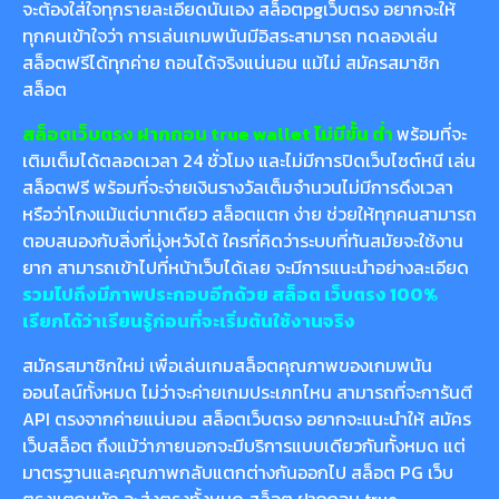
จะต้องใส่ใจทุกรายละเอียดนั่นเอง สล็อตpgเว็บตรง อยากจะให้
ทุกคนเข้าใจว่า การเล่นเกมพนันมีอิสระสามารถ ทดลองเล่น
สล็อตฟรีได้ทุกค่าย ถอนได้จริงแน่นอน แม้ไม่ สมัครสมาชิก
สล็อต
สล็อตเว็บตรง ฝากถอน true wallet ไม่มีขั้น ต่ํา
พร้อมที่จะ
เติมเต็มได้ตลอดเวลา 24 ชั่วโมง และไม่มีการปิดเว็บไซต์หนี เล่น
สล็อตฟรี พร้อมที่จะจ่ายเงินรางวัลเต็มจำนวนไม่มีการดึงเวลา
หรือว่าโกงแม้แต่บาทเดียว สล็อตแตก ง่าย ช่วยให้ทุกคนสามารถ
ตอบสนองกับสิ่งที่มุ่งหวังได้ ใครที่คิดว่าระบบที่ทันสมัยจะใช้งาน
ยาก สามารถเข้าไปที่หน้าเว็บได้เลย จะมีการแนะนำอย่างละเอียด
รวมไปถึงมีภาพประกอบอีกด้วย สล็อต เว็บตรง 100%
เรียกได้ว่าเรียนรู้ก่อนที่จะเริ่มต้นใช้งานจริง
สมัครสมาชิกใหม่ เพื่อเล่นเกมสล็อตคุณภาพของเกมพนัน
ออนไลน์ทั้งหมด ไม่ว่าจะค่ายเกมประเภทไหน สามารถที่จะการันตี
API ตรงจากค่ายแน่นอน สล็อตเว็บตรง อยากจะแนะนำให้ สมัคร
เว็บสล็อต ถึงแม้ว่าภายนอกจะมีบริการแบบเดียวกันทั้งหมด แต่
มาตรฐานและคุณภาพกลับแตกต่างกันออกไป สล็อต PG เว็บ
ตรงแตกหนัก จะส่งตรงทั้งหมด สล็อต ฝากถอน true