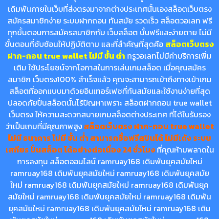
เดิมพันภายในเว็บที่ส่งตรงมาจากต่างประเทศนั้นเอง
สล็อตเว็บตรง
สมัครสมาชิกง่าย ระบบฝากถอน ทันสมัย รวดเร็ว สล็อตวอเลท ฟรี
ทุกขั้นตอน
การสมัครสมาชิกกับ เว็บสล็อต นั้นฟรีและง่ายดาย ไม่มี
ขั้นตอนที่ซับซ้อนให้ปฏิบัติตาม และที่สำคัญที่สุดคือ
สล็อตเว็บตรง
ฝาก-ถอน true wallet ไม่มี ขั้น ต่ํา
ทรูวอเลทไม่มีค่าบริการเพิ่ม
เติม ใช้ประโยชน์จากโอกาสในการเล่นเกมสล็อต เมื่อคุณสมัคร
สมาชิก เว็บตรง100% สำเร็จแล้ว คุณจะสามารถเข้าถึงทางเข้าเกม
สล็อตที่ออกแบบมาด้วยอินเทอร์เฟซที่ทันสมัยและใช้งานง่ายที่สุด
ปลอดภัย
ปั่นสล็อตนั้นไร้ปัญหาเพราะ สล็อตฝากถอน true wallet
เว็บตรง ให้ความสะดวกสบายเกมสล็อตต่างประเทศ ที่ได้ใบรับรอง
ว่าเป็นเกมที่มีคุณภาพสูง
สล็อตเว็บตรง ฝาก-ถอน true wallet
ไม่มี ธนาคาร ไม่มี ขั้น ต่ํา สามารถซื้อฟรีสปินได้ ไม่มีเด้ง ระบบ
เสถียร ปั่นสล็อต ได้อย่างต่อเนื่อง 24 ชั่วโมง
ที่คุณห้ามพลาดใน
การลงทุน สล็อตออนไลน์ ramruay168 เดิมพันยุคสมัยใหม่
ramruay168 เดิมพันยุคสมัยใหม่ ramruay168 เดิมพันยุคสมัย
ใหม่ ramruay168 เดิมพันยุคสมัยใหม่ ramruay168 เดิมพันยุค
สมัยใหม่ ramruay168 เดิมพันยุคสมัยใหม่ ramruay168 เดิมพัน
ยุคสมัยใหม่ ramruay168 เดิมพันยุคสมัยใหม่ ramruay168 เดิม