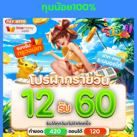
ทุนน้อย100%