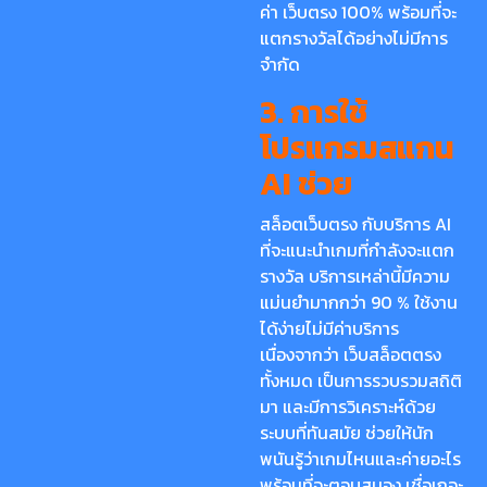
ค่า เว็บตรง 100% พร้อมที่จะ
แตกรางวัลได้อย่างไม่มีการ
จำกัด
3. การใช้
โปรแกรมสแกน
AI ช่วย
สล็อตเว็บตรง กับบริการ AI
ที่จะแนะนำเกมที่กำลังจะแตก
รางวัล บริการเหล่านี้มีความ
แม่นยำมากกว่า 90 % ใช้งาน
ได้ง่ายไม่มีค่าบริการ
เนื่องจากว่า เว็บสล็อตตรง
ทั้งหมด เป็นการรวบรวมสถิติ
มา และมีการวิเคราะห์ด้วย
ระบบที่ทันสมัย ช่วยให้นัก
พนันรู้ว่าเกมไหนและค่ายอะไร
พร้อมที่จะตอบสนอง เชื่อเถอะ