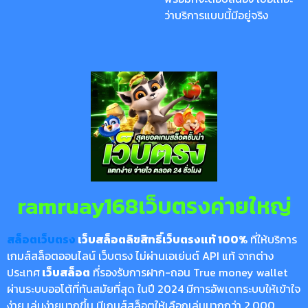
ว่าบริการแบบนี้มีอยู่จริง
ramruay168เว็บตรงค่ายใหญ่
สล็อตเว็บตรง
เว็บสล็อตลิขสิทธิ์เว็บตรงแท้ 100%
ที่ให้บริการ
เกมส์สล็อตออนไลน์ เว็บตรง ไม่ผ่านเอเย่นต์ API แท้ จากต่าง
ประเทศ
เว็บสล็อต
ที่รองรับการฝาก-ถอน True money wallet
ผ่านระบบออโต้ที่ทันสมัยที่สุด ในปี 2024 มีการอัพเดทระบบให้เข้าใจ
ง่าย เล่นง่ายมากขึ้น มีเกมส์สล็อตให้เลือกเล่นมากกว่า 2,000