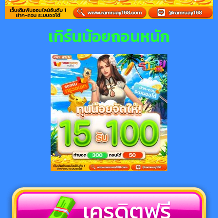
เทิร์นน้อยถอนหนัก