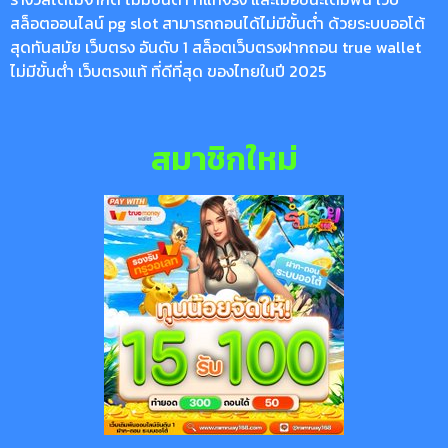
สล็อตออนไลน์ pg slot สามารถถอนได้ไม่มีขั้นต่ำ ด้วยระบบออโต้
สุดทันสมัย เว็บตรง อันดับ 1 สล็อตเว็บตรงฝากถอน true wallet
ไม่มีขั้นต่ํา เว็บตรงแท้ ที่ดีที่สุด ของไทยในปี 2025
สมาชิกใหม่