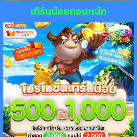
เทิร์นน้อยถอนหนัก