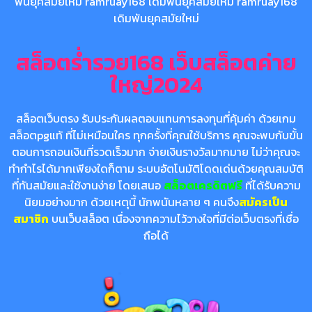
พันยุคสมัยใหม่ ramruay168 เดิมพันยุคสมัยใหม่ ramruay168
เดิมพันยุคสมัยใหม่
สล็อตร่ำรวย168 เว็บสล็อตค่าย
ใหญ่2024
สล็อตเว็บตรง รับประกันผลตอบแทนการลงทุนที่คุ้มค่า ด้วยเกม
สล็อตpgแท้ ที่ไม่เหมือนใคร ทุกครั้งที่คุณใช้บริการ คุณจะพบกับขั้น
ตอนการถอนเงินที่รวดเร็วมาก จ่ายเงินรางวัลมากมาย ไม่ว่าคุณจะ
ทำกำไรได้มากเพียงใดก็ตาม ระบบอัตโนมัติโดดเด่นด้วยคุณสมบัติ
ที่ทันสมัยและใช้งานง่าย โดยเสนอ
สล็อตเครดิตฟรี
ที่ได้รับความ
นิยมอย่างมาก ด้วยเหตุนี้ นักพนันหลาย ๆ คนจึง
สมัครเป็น
สมาชิก
บนเว็บสล็อต เนื่องจากความไว้วางใจที่มีต่อเว็บตรงที่เชื่อ
ถือได้