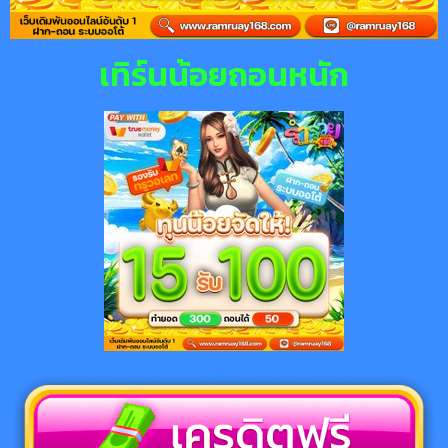
เทิร์นน้อยถอนหนัก