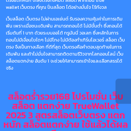
wallet เว็บตรง ที่คุณ ปั่นสล็อต ได้อย่างมั่นใจ ไร้กังวล
เว็บสล็อต เว็บตรง ไม่ผ่านเอเย่นต์ รับรองความคุ้มค่าในการเดิม
พัน เพราะเมื่อชนะเดิมพัน สามารถถอนได้ ไม่มีขั้นต่ำ ซึ่งถอนได้
เริ่มต้นที่ 1 บาท ด้วยระบบออโต้ ทรูมันนี่ วอเลท ซึ่งหลักในการ
ถอนไม่มีเงื่อนไขใดๆ ไม่มีโกง ไม่มีต้องทำเทิร์นโอเวอร์ สล็อต เว็บ
ตรง จึงเป็นทางเลือก ที่ดีที่สุด เว็บตรงคือคำตอบสุดท้ายในการ
เดิมพัน และถ้าไม่มั่นใจสามารถติดตามรีวิวจากโลกออนไลน์ เว็บ
สล็อตแตกง่าย อันดับ 1 จะช่วยให้สามารถเข้าใจและเลือกสรรได้
จริง
สล็อตรํ่ารวย168 โปรโมชั่น เว็บ
สล็อต แตกง่าย TrueWallet
2025 3 สูตรสล็อตเว็บตรง แตก
หนัก สล็อตแตกง่าย ใช้แล้วได้ผล