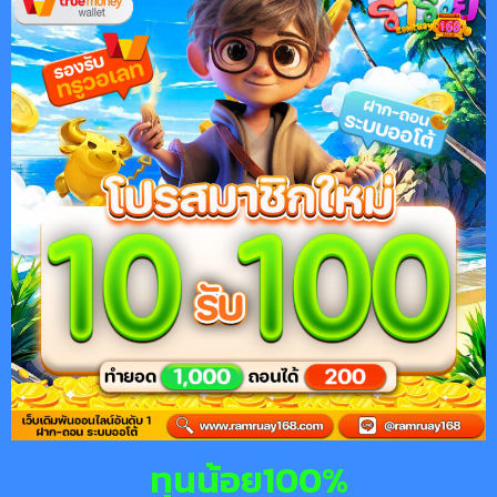
ทุนน้อย100%