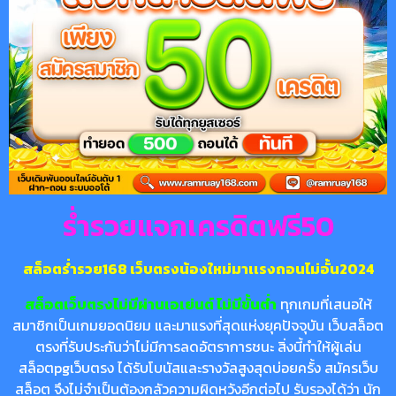
ร่ำรวยแจกเครดิตฟรี50
สล็อตร่ำรวย168 เว็บตรงน้องใหม่มาเเรงถอนไม่อั้น2024
สล็อตเว็บตรงไม่มีผ่านเอเย่นต์ ไม่มีขั้นต่ำ
ทุกเกมที่เสนอให้
สมาชิกเป็นเกมยอดนิยม และมาแรงที่สุดแห่งยุคปัจจุบัน เว็บสล็อต
ตรงที่รับประกันว่าไม่มีการลดอัตราการชนะ สิ่งนี้ทำให้ผู้เล่น
สล็อตpgเว็บตรง ได้รับโบนัสและรางวัลสูงสุดบ่อยครั้ง สมัครเว็บ
สล็อต จึงไม่จำเป็นต้องกลัวความผิดหวังอีกต่อไป รับรองได้ว่า นัก