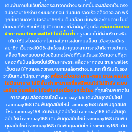
เดิมพันภายในเว็บที่ส่งตรงมาจากต่างประเทศนั้นเอง
สล็อตเว็บตรง
สมัครสมาชิกง่าย ระบบฝากถอน ทันสมัย รวดเร็ว สล็อตวอเลท ฟรี
ทุกขั้นตอน
การสมัครสมาชิกกับ เว็บสล็อต นั้นฟรีและง่ายดาย ไม่มี
ขั้นตอนที่ซับซ้อนให้ปฏิบัติตาม และที่สำคัญที่สุดคือ
สล็อตเว็บตรง
ฝาก-ถอน true wallet ไม่มี ขั้น ต่ํา
ทรูวอเลทไม่มีค่าบริการเพิ่ม
เติม ใช้ประโยชน์จากโอกาสในการเล่นเกมสล็อต เมื่อคุณสมัคร
สมาชิก เว็บตรง100% สำเร็จแล้ว คุณจะสามารถเข้าถึงทางเข้าเกม
สล็อตที่ออกแบบมาด้วยอินเทอร์เฟซที่ทันสมัยและใช้งานง่ายที่สุด
ปลอดภัย
ปั่นสล็อตนั้นไร้ปัญหาเพราะ สล็อตฝากถอน true wallet
เว็บตรง ให้ความสะดวกสบายเกมสล็อตต่างประเทศ ที่ได้ใบรับรอง
ว่าเป็นเกมที่มีคุณภาพสูง
สล็อตเว็บตรง ฝาก-ถอน true wallet
ไม่มี ธนาคาร ไม่มี ขั้น ต่ํา สามารถซื้อฟรีสปินได้ ไม่มีเด้ง ระบบ
เสถียร ปั่นสล็อต ได้อย่างต่อเนื่อง 24 ชั่วโมง
ที่คุณห้ามพลาดใน
การลงทุน สล็อตออนไลน์ ramruay168 เดิมพันยุคสมัยใหม่
ramruay168 เดิมพันยุคสมัยใหม่ ramruay168 เดิมพันยุคสมัย
ใหม่ ramruay168 เดิมพันยุคสมัยใหม่ ramruay168 เดิมพันยุค
สมัยใหม่ ramruay168 เดิมพันยุคสมัยใหม่ ramruay168 เดิมพัน
ยุคสมัยใหม่ ramruay168 เดิมพันยุคสมัยใหม่ ramruay168 เดิม