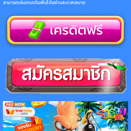
สามารถเล่นเกมเดินพันได้อย่างสะดวกสบาย