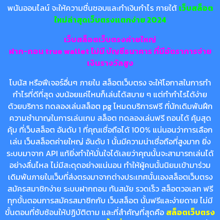
พนันออนไลน์ จะให้ความชื่นชอบและทำเงินกำไร ภายใต้
เว็บสล็อต
ใหม่ล่าสุดเว็บตรงแตกง่าย 2024
เว็บสล็อตเว็บตรงค่ายใหญ่
ฝาก-ถอน true wallet ไม่มี บัญชีธนาคาร ที่มีอัตราการจ่าย
เงินรางวัลสูง
โบนัส หรือฟีเจอร์อื่นๆ ภายใน สล็อตเว็บตรง จะให้โอกาสในการทำ
กำไรที่ดีที่สุด งบน้อยแค่ไหนก็เล่นได้สบาย ๆ แต่ทำกำไรได้ง่าย
ด้วยบริการ ทดลองเล่นสล็อต pg โหมดบริการฟรี ที่นักเดิมพันฝึก
ความชำนาญในการเล่นเกม สล็อต ทดลองเล่นฟรี ถอนได้ คุ้มสุด
คุ้ม ที่เว็บสล็อต อันดับ 1 ที่คุณเชื่อถือได้ 100% แน่นอนว่าการเลือก
เล่น เว็บสล็อตค่ายใหญ่ อันดับ 1 นั้นมีความน่าเชื่อถือที่สูงมาก ยิ่ง
ระบบมาจาก API แท้ยิ่งทำให้มั่นใจได้เลยว่าคุณนั้นจะสามารถเล่นได้
อย่างลื่นไหล ไม่มีสะดุดอย่างแน่นอน ทำให้ผู้คนนั้นนิยมเข้ามาร่วม
เดิมพันภายในเว็บที่ส่งตรงมาจากต่างประเทศนั้นเอง
สล็อตเว็บตรง
สมัครสมาชิกง่าย ระบบฝากถอน ทันสมัย รวดเร็ว สล็อตวอเลท ฟรี
ทุกขั้นตอน
การสมัครสมาชิกกับ เว็บสล็อต นั้นฟรีและง่ายดาย ไม่มี
ขั้นตอนที่ซับซ้อนให้ปฏิบัติตาม และที่สำคัญที่สุดคือ
สล็อตเว็บตรง