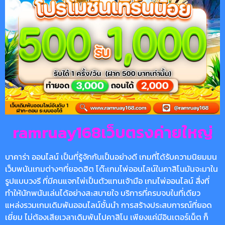
ramruay168เว็บตรงค่ายใหญ่
บาคาร่า ออนไลน์ เป็นที่รู้จักกันเป็นอย่างดี เกมที่ได้รับความนิยมมน
เว็บพนันเกมต่างๆที่ยอดฮิต โต๊ะเกมไพ่ออนไลน์ในคาสิโนมันจะมาใน
รูปแบบวงรี ที่มีคนแจกไพ่เป็นตัวแทนเจ้ามือ เกมไพ่ออนไลน์ สื่งที่
ทำให้นักพนันเล่นได้อย่างสะสบายใจ บริการที่ครบจบในที่เดียว
แหล่งรวมเกมเดิมพันออนไลน์ชั้นนำ การสร้างประสบการณ์ที่ยอด
เยี่ยม ไม่ต้องเสียเวลาเดิมพันไปคาสิโน เพียงแค่มีอินเตอร์เน็ต ก็