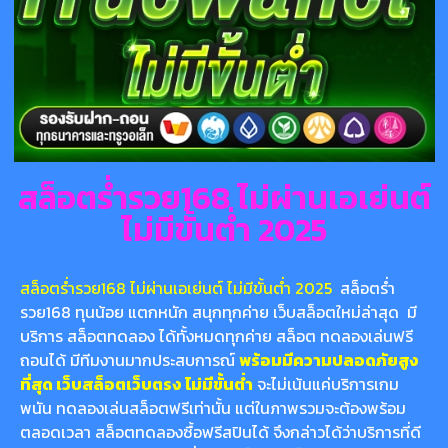
สล็อตรํ่ารวย168 ไม่ผ่านเอเย่นต์
ไม่มีขั้นต่ำ 2025
สล็อตรํ่ารวย168 ไม่ผ่านเอเย่นต์ ไม่มีขั้นต่ำ 2025
สล็อตรํ่า
รวย168 ทุนน้อย แตกหนัก สนุกทุกค่าย เว็บสล็อตใหม่ล่าสุด มี
บริการ สล็อตทดลอง ได้ทั้งหมดทุกค่าย สล็อต ทดลองเล่นฟรี
ถอนได้ มีทีมงานมากประสบการณ์
พร้อมมีความปลอดภัยสูง
ที่สุด เว็บสล็อตเว็บตรง ไม่มีขั้นต่ำ
จะไม่เน้นแค่บริการเกม
พนัน ทดลองเล่นสล็อตฟรีเท่านั้น แต่ในภาพรวมจะต้องพร้อม
ตลอดเวลา สล็อตทดลองซื้อฟรีสปินได้ จึงกล่าวได้ว่าบริการที่ดี