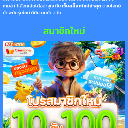
เกมส์ ให้เลือกเล่นได้อย่าจุใจ กับ
เว็บสล็อตใหม่ล่าสุด
ตอบโจทย์
นักพนันรุ่นใหม่ ที่มีความทันสมัย
สมาชิกใหม่