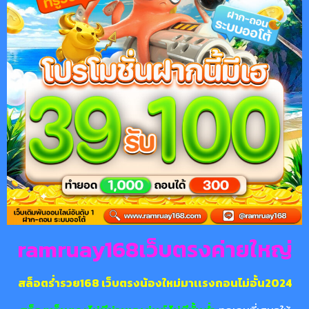
ramruay168เว็บตรงค่ายใหญ่
สล็อตร่ำรวย168 เว็บตรงน้องใหม่มาเเรงถอนไม่อั้น2024