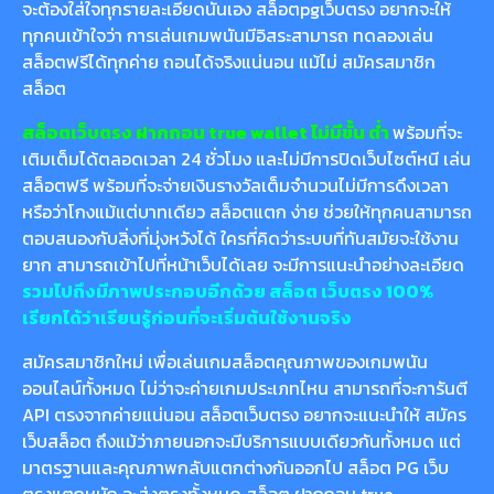
จะต้องใส่ใจทุกรายละเอียดนั่นเอง สล็อตpgเว็บตรง อยากจะให้
ทุกคนเข้าใจว่า การเล่นเกมพนันมีอิสระสามารถ ทดลองเล่น
สล็อตฟรีได้ทุกค่าย ถอนได้จริงแน่นอน แม้ไม่ สมัครสมาชิก
สล็อต
สล็อตเว็บตรง ฝากถอน true wallet ไม่มีขั้น ต่ํา
พร้อมที่จะ
เติมเต็มได้ตลอดเวลา 24 ชั่วโมง และไม่มีการปิดเว็บไซต์หนี เล่น
สล็อตฟรี พร้อมที่จะจ่ายเงินรางวัลเต็มจำนวนไม่มีการดึงเวลา
หรือว่าโกงแม้แต่บาทเดียว สล็อตแตก ง่าย ช่วยให้ทุกคนสามารถ
ตอบสนองกับสิ่งที่มุ่งหวังได้ ใครที่คิดว่าระบบที่ทันสมัยจะใช้งาน
โมง
ยาก สามารถเข้าไปที่หน้าเว็บได้เลย จะมีการแนะนำอย่างละเอียด
รวมไปถึงมีภาพประกอบอีกด้วย สล็อต เว็บตรง 100%
เรียกได้ว่าเรียนรู้ก่อนที่จะเริ่มต้นใช้งานจริง
สมัครสมาชิกใหม่ เพื่อเล่นเกมสล็อตคุณภาพของเกมพนัน
ออนไลน์ทั้งหมด ไม่ว่าจะค่ายเกมประเภทไหน สามารถที่จะการันตี
API ตรงจากค่ายแน่นอน สล็อตเว็บตรง อยากจะแนะนำให้ สมัคร
เว็บสล็อต ถึงแม้ว่าภายนอกจะมีบริการแบบเดียวกันทั้งหมด แต่
มาตรฐานและคุณภาพกลับแตกต่างกันออกไป สล็อต PG เว็บ
ตรงแตกหนัก จะส่งตรงทั้งหมด สล็อต ฝากถอน true