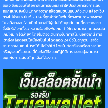
สนใจ ซึ่งช่วยเพิ่มโอกาสในการชนะและทำให้ประสบการณ์การเล่น
สนุกสนานยิ่งขึ้น แตกต่างจากสล็อตแมชชีนแบบดั้งเดิม สล็อตเว็บ
ตรงไม่ผ่านเอเย่นต์ 2024 ที่ถูกจำกัดในพื้นที่ทางกายภาพของคาสิ
โน สล็อตออนไลน์เปิดโอกาสให้ผู้เล่นได้สนุกกับเกมที่หลากหลาย
ซึ่งมีให้เลือกตั้งแต่หลายร้อยถึงพันเกม ทำให้เราสามารถทดลองเล่น
เกมใหม่ ๆ ได้ง่ายๆ โดยไม่ต้องเดินทางไปที่คาสิโน นอกจากนี้ การ
เข้าถึงสล็อตออนไลน์ยังเป็นไปได้ตลอด 24 ชั่วโมงทุกวัน เราจึง
สามารถเล่นเกมโปรดได้เมื่อไรก็ได้ โดยไม่ต้องกังวลเรื่องเวลาปิด
หรือฝูงชนที่รบกวน นี่คือข้อดีที่ช่วยให้ผู้ที่มีตารางงานยุ่งสามารถ
สนุกกับการเล่นได้ทุกเมื่อที่ต้องการ