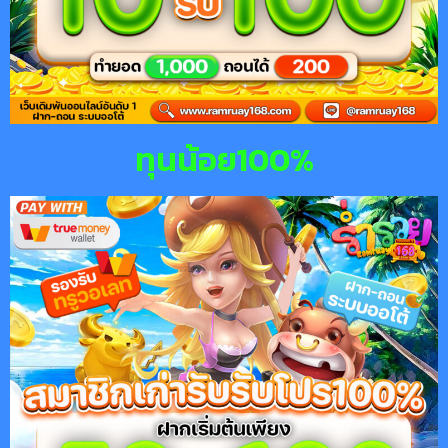
ทุนน้อย100%