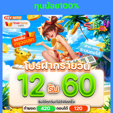
ทุนน้อย100%
68สล็อต
68สล็อต
8เว็บ
68โปร