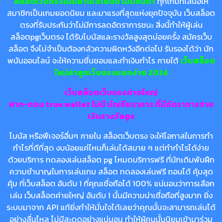
สล็อตเว็บตรงไม่มีผ่านเอเย่นต์ ไม่มีขั้นต่ำ
ทุกเกมที่เสนอให้
สมาชิกเป็นเกมยอดนิยม และมาแรงที่สุดแห่งยุคปัจจุบัน เว็บสล็อต
ตรงที่รับประกันว่าไม่มีการลดอัตราการชนะ สิ่งนี้ทำให้ผู้เล่น
สล็อตpgเว็บตรง ได้รับโบนัสและรางวัลสูงสุดบ่อยครั้ง สมัครเว็บ
สล็อต จึงไม่จำเป็นต้องกลัวความผิดหวังอีกต่อไป รับรองได้ว่า นัก
พนันออนไลน์ จะให้ความชื่นชอบและทำเงินกำไร ภายใต้
เว็บสล็อต
ใหม่ล่าสุดเว็บตรงแตกง่าย 2024
เว็บสล็อตเว็บตรงค่ายใหญ่
ฝาก-ถอน true wallet ไม่มี บัญชีธนาคาร ที่มีอัตราการจ่าย
เงินรางวัลสูง
โบนัส หรือฟีเจอร์อื่นๆ ภายใน สล็อตเว็บตรง จะให้โอกาสในการทำ
กำไรที่ดีที่สุด งบน้อยแค่ไหนก็เล่นได้สบาย ๆ แต่ทำกำไรได้ง่าย
ด้วยบริการ ทดลองเล่นสล็อต pg โหมดบริการฟรี ที่นักเดิมพันฝึก
ความชำนาญในการเล่นเกม สล็อต ทดลองเล่นฟรี ถอนได้ คุ้มสุด
คุ้ม ที่เว็บสล็อต อันดับ 1 ที่คุณเชื่อถือได้ 100% แน่นอนว่าการเลือก
เล่น เว็บสล็อตค่ายใหญ่ อันดับ 1 นั้นมีความน่าเชื่อถือที่สูงมาก ยิ่ง
ระบบมาจาก API แท้ยิ่งทำให้มั่นใจได้เลยว่าคุณนั้นจะสามารถเล่นได้
อย่างลื่นไหล ไม่มีสะดุดอย่างแน่นอน ทำให้ผู้คนนั้นนิยมเข้ามาร่วม