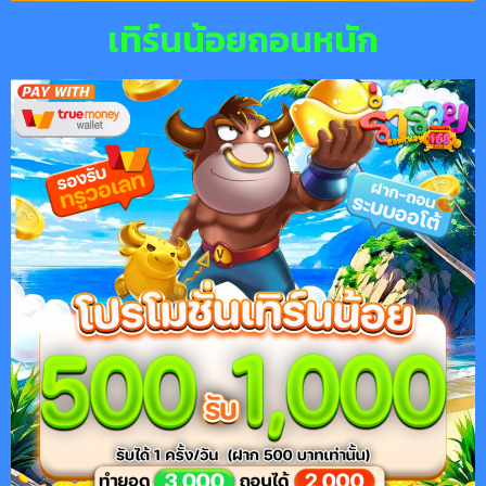
เทิร์นน้อยถอนหนัก