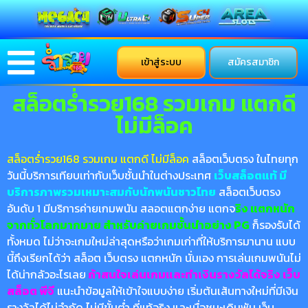
เข้าสู่ระบบ
สมัครสมาชิก
สล็อตรํ่ารวย168 รวมเกม แตกดี
ไม่มีล็อค
สล็อตรํ่ารวย168 รวมเกม แตกดี ไม่มีล็อค
สล็อตเว็บตรง ในไทยทุก
วันนี้บริการเทียบเท่ากับเว็บชั้นนำในต่างประเทศ
เว็บสล็อตแท้ มี
บริการภาพรวมเหมาะสมกับนักพนันชาวไทย
สล็อตเว็บตรง
68
อันดับ 1 มีบริการค่ายเกมพนัน สลอตแตกง่าย แตกจ
ริง แตกหนัก
จากทั่วโลกมากมาย สำหรับค่ายเกมชั้นนำอย่าง PG
ก็รองรับได้
ทั้งหมด ไม่ว่าจะเกมใหม่ล่าสุดหรือว่าเกมเก่าที่ให้บริการมานาน แบบ
นี้ถึงเรียกได้ว่า สล็อต เว็บตรง แตกหนัก นั่นเอง การเล่นเกมพนันไม่
ได้น่ากลัวอะไรเลย
ถ้าสนใจเล่นเกมและทำเงินรางวัลได้จริง เว็บ
68
สล็อต พีจี
แนะนำข้อมูลให้เข้าใจแบบง่าย เริ่มต้นเส้นทางใหม่ที่มีเงิน
รางวัลได้ไม่จำกัด ไม่มีขั้นต่ำ ที่แท้จริง และเมื่อชนะเดิมพัน เว็บ