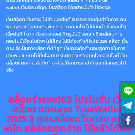
wallet เว็บตรง ที่คุณ ปั่นสล็อต ได้อย่างมั่นใจ ไร้กังวล
เว็บสล็อต เว็บตรง ไม่ผ่านเอเย่นต์ รับรองความคุ้มค่าในการเดิม
พัน เพราะเมื่อชนะเดิมพัน สามารถถอนได้ ไม่มีขั้นต่ำ ซึ่งถอนได้
เริ่มต้นที่ 1 บาท ด้วยระบบออโต้ ทรูมันนี่ วอเลท ซึ่งหลักในการ
ถอนไม่มีเงื่อนไขใดๆ ไม่มีโกง ไม่มีต้องทำเทิร์นโอเวอร์ สล็อต เว็บ
ตรง จึงเป็นทางเลือก ที่ดีที่สุด เว็บตรงคือคำตอบสุดท้ายในการ
เดิมพัน และถ้าไม่มั่นใจสามารถติดตามรีวิวจากโลกออนไลน์ เว็บ
สล็อตแตกง่าย อันดับ 1 จะช่วยให้สามารถเข้าใจและเลือกสรรได้
จริง
สล็อตรํ่ารวย168 โปรโมชั่น เว็บ
สล็อต แตกง่าย TrueWallet
2025 3 สูตรสล็อตเว็บตรง แตก
หนัก สล็อตแตกง่าย ใช้แล้วได้ผล