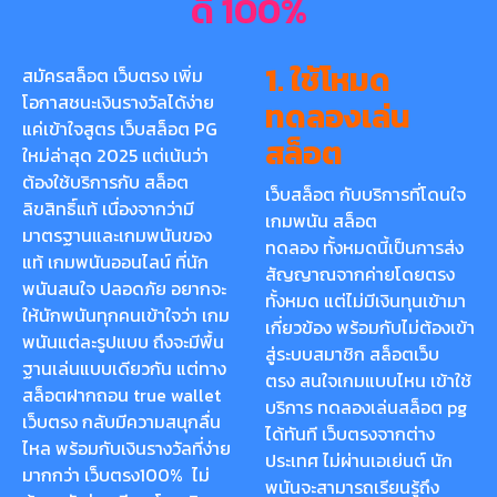
ดี 100%
1. ใช้โหมด
สมัครสล็อต เว็บตรง เพิ่ม
โอกาสชนะเงินรางวัลได้ง่าย
ทดลองเล่น
แค่เข้าใจสูตร เว็บสล็อต PG
สล็อต
ใหม่ล่าสุด 2025 แต่เน้นว่า
ต้องใช้บริการกับ สล็อต
เว็บสล็อต กับบริการที่โดนใจ
ลิขสิทธิ์แท้ เนื่องจากว่ามี
เกมพนัน สล็อต
มาตรฐานและเกมพนันของ
ทดลอง ทั้งหมดนี้เป็นการส่ง
แท้ เกมพนันออนไลน์ ที่นัก
สัญญาณจากค่ายโดยตรง
พนันสนใจ ปลอดภัย อยากจะ
ทั้งหมด แต่ไม่มีเงินทุนเข้ามา
ให้นักพนันทุกคนเข้าใจว่า เกม
เกี่ยวข้อง พร้อมกับไม่ต้องเข้า
พนันแต่ละรูปแบบ ถึงจะมีพื้น
สู่ระบบสมาชิก สล็อตเว็บ
ฐานเล่นแบบเดียวกัน แต่ทาง
ตรง สนใจเกมแบบไหน เข้าใช้
สล็อตฝากถอน true wallet
บริการ ทดลองเล่นสล็อต pg
เว็บตรง กลับมีความสนุกลื่น
ได้ทันที เว็บตรงจากต่าง
ไหล พร้อมกับเงินรางวัลที่ง่าย
ประเทศ ไม่ผ่านเอเย่นต์ นัก
มากกว่า เว็บตรง100% ไม่
พนันจะสามารถเรียนรู้ถึง