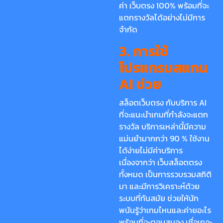
ค่า เว็บตรง 100% พร้อมที่จะ
แตกรางวัลได้อย่างไม่มีการ
จำกัด
3. การใช้
โปรแกรมสแกน
AI ช่วย
สล็อตเว็บตรง กับบริการ AI
ที่จะแนะนำเกมที่กำลังจะแตก
รางวัล บริการเหล่านี้มีความ
แม่นยำมากกว่า 90 % ใช้งาน
ได้ง่ายไม่มีค่าบริการ
เนื่องจากว่า เว็บสล็อตตรง
ทั้งหมด เป็นการรวบรวมสถิติ
มา และมีการวิเคราะห์ด้วย
ระบบที่ทันสมัย ช่วยให้นัก
พนันรู้ว่าเกมไหนและค่ายอะไร
พร้อมที่จะตอบสนอง เชื่อเถอะ