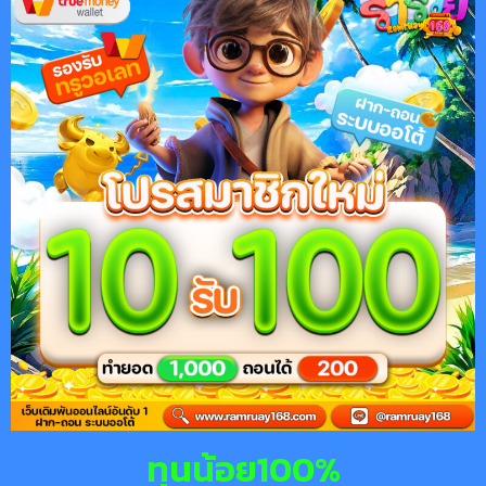
ทุนน้อย100%