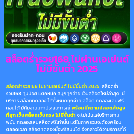
สล็อตรํ่ารวย168 ไม่ผ่านเอเย่นต์
ไม่มีขั้นต่ำ 2025
สล็อตรํ่ารวย168 ไม่ผ่านเอเย่นต์ ไม่มีขั้นต่ำ 2025
สล็อตรํ่า
รวย168 ทุนน้อย แตกหนัก สนุกทุกค่าย เว็บสล็อตใหม่ล่าสุด มี
บริการ สล็อตทดลอง ได้ทั้งหมดทุกค่าย สล็อต ทดลองเล่นฟรี
ถอนได้ มีทีมงานมากประสบการณ์
พร้อมมีความปลอดภัยสูง
ที่สุด เว็บสล็อตเว็บตรง ไม่มีขั้นต่ำ
จะไม่เน้นแค่บริการเกม
พนัน ทดลองเล่นสล็อตฟรีเท่านั้น แต่ในภาพรวมจะต้องพร้อม
ตลอดเวลา สล็อตทดลองซื้อฟรีสปินได้ จึงกล่าวได้ว่าบริการที่ดี