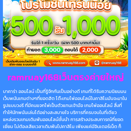
ramruay168เว็บตรงค่ายใหญ่
บาคาร่า ออนไลน์ เป็นที่รู้จักกันเป็นอย่างดี เกมที่ได้รับความนิยมมน
เว็บพนันเกมต่างๆที่ยอดฮิต โต๊ะเกมไพ่ออนไลน์ในคาสิโนมันจะมาใน
รูปแบบวงรี ที่มีคนแจกไพ่เป็นตัวแทนเจ้ามือ เกมไพ่ออนไลน์ สื่งที่
ทำให้นักพนันเล่นได้อย่างสะสบายใจ บริการที่ครบจบในที่เดียว
แหล่งรวมเกมเดิมพันออนไลน์ชั้นนำ การสร้างประสบการณ์ที่ยอด
เยี่ยม ไม่ต้องเสียเวลาเดิมพันไปคาสิโน เพียงแค่มีอินเตอร์เน็ต ก็