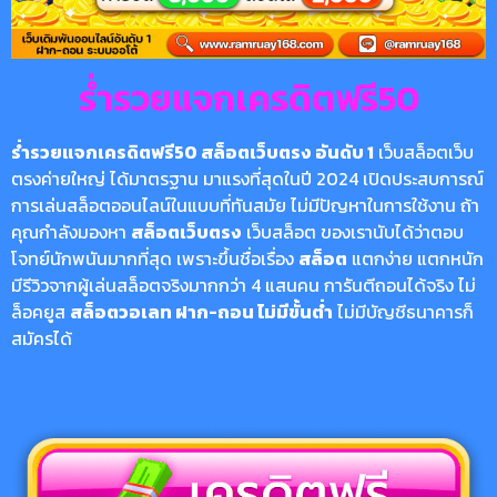
ร่ำรวยแจกเครดิตฟรี50
ร่ำรวยแจกเครดิตฟรี50 สล็อตเว็บตรง อันดับ 1
เว็บสล็อตเว็บ
ตรงค่ายใหญ่ ได้มาตรฐาน มาแรงที่สุดในปี 2024 เปิดประสบการณ์
การเล่นสล็อตออนไลน์ในแบบที่ทันสมัย ไม่มีปัญหาในการใช้งาน ถ้า
คุณกำลังมองหา
สล็อตเว็บตรง
เว็บสล็อต ของเรานับได้ว่าตอบ
โจทย์นักพนันมากที่สุด เพราะขึ้นชื่อเรื่อง
สล็อต
แตกง่าย แตกหนัก
มีรีวิวจากผู้เล่นสล็อตจริงมากกว่า 4 แสนคน การันตีถอนได้จริง ไม่
ล็อคยูส
สล็อตวอเลท ฝาก-ถอน ไม่มีขั้นต่ำ
ไม่มีบัญชีธนาคารก็
สมัครได้