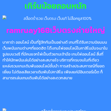
เทิร์นน้อยถอนหนัก
ramruay168เว็บตรงค่ายใหญ่
บาคาร่า ออนไลน์ เป็นที่รู้จักกันเป็นอย่างดี เกมที่ได้รับความนิยมมน
เว็บพนันเกมต่างๆที่ยอดฮิต โต๊ะเกมไพ่ออนไลน์ในคาสิโนมันจะมาใน
รูปแบบวงรี ที่มีคนแจกไพ่เป็นตัวแทนเจ้ามือ เกมไพ่ออนไลน์ สื่งที่
ทำให้นักพนันเล่นได้อย่างสะสบายใจ บริการที่ครบจบในที่เดียว
แหล่งรวมเกมเดิมพันออนไลน์ชั้นนำ การสร้างประสบการณ์ที่ยอด
เยี่ยม ไม่ต้องเสียเวลาเดิมพันไปคาสิโน เพียงแค่มีอินเตอร์เน็ต ก็
สามารถเล่นเกมเดินพันได้อย่างสะดวกสบาย