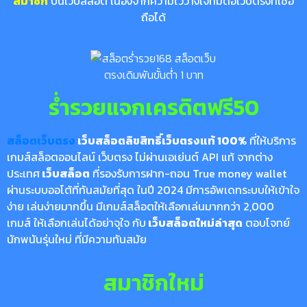
สมาชิก
บนเว็บสล็อต เนื่องจากความไว้วางใจที่มีต่อเว็บตรงที่เชื่อ
ถือได้
ร่ำรวยแจกเครดิตฟรี50
สล็อตเว็บตรง
เว็บสล็อตลิขสิทธิ์เว็บตรงแท้ 100%
ที่ให้บริการ
เกมส์สล็อตออนไลน์ เว็บตรง ไม่ผ่านเอเย่นต์ API แท้ จากต่าง
ประเทศ
เว็บสล็อต
ที่รองรับการฝาก-ถอน True money wallet
ผ่านระบบออโต้ที่ทันสมัยที่สุด ในปี 2024 มีการอัพเดทระบบให้เข้าใจ
ง่าย เล่นง่ายมากขึ้น มีเกมส์สล็อตให้เลือกเล่นมากกว่า 2,000
เกมส์ ให้เลือกเล่นได้อย่าจุใจ กับ
เว็บสล็อตใหม่ล่าสุด
ตอบโจทย์
นักพนันรุ่นใหม่ ที่มีความทันสมัย
สมาชิกใหม่