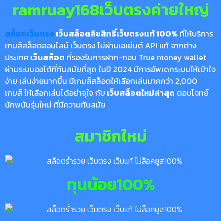
ramruay168เว็บตรงค่ายใหญ่
สล็อตเว็บตรง
เว็บสล็อตลิขสิทธิ์เว็บตรงแท้ 100%
ที่ให้บริการ
เกมส์สล็อตออนไลน์ เว็บตรง ไม่ผ่านเอเย่นต์ API แท้ จากต่าง
ประเทศ
เว็บสล็อต
ที่รองรับการฝาก-ถอน True money wallet
ผ่านระบบออโต้ที่ทันสมัยที่สุด ในปี 2024 มีการอัพเดทระบบให้เข้าใจ
ง่าย เล่นง่ายมากขึ้น มีเกมส์สล็อตให้เลือกเล่นมากกว่า 2,000
เกมส์ ให้เลือกเล่นได้อย่าจุใจ กับ
เว็บสล็อตใหม่ล่าสุด
ตอบโจทย์
นักพนันรุ่นใหม่ ที่มีความทันสมัย
สมาชิกใหม่
ทุนน้อย100%