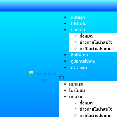
หน้าแรก
โปรโมชั่น
บทความ
ทั้งหมด
ข่าวคาสิโนน่าสนใจ
คาสิโนต่างประเทศ
สิทธิพิเศษ
คู่มือการใช้งาน
ติดต่อเรา
หน้าแรก
โปรโมชั่น
บทความ
ทั้งหมด
ข่าวคาสิโนน่าสนใจ
คาสิโนต่างประเทศ