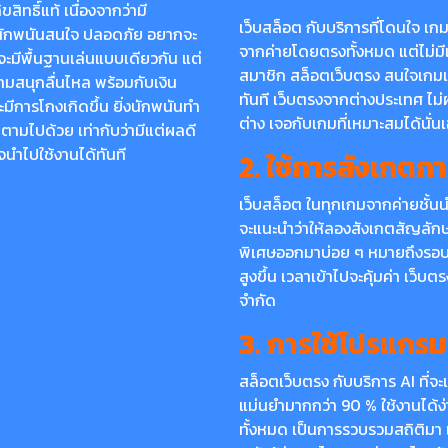
สิทธิ์แท้ เนื่องจากว่ามี
เว็บสล็อต กับบริการที่โดนใจ 
นักพนันสนใจ ปลอดภัย อยากจะ
จากค่ายโดยตรงทั้งหมด แต่ไม่มีเง
จะมีพื้นฐานเล่นแบบเดียวกัน แต่
สมาชิก สล็อตเว็บตรง สนใจเกมแ
มสนุกลื่นไหล พร้อมกับเงิน
ทันที เว็บตรงจากต่างประเทศ ไม่
ะมีการโกงเกิดขึ้น ยิ่งนักพนันทำ
ต่าง เจอกับเกมที่เหมาะสมได้นั่น
กตามไปด้วย เท่ากับว่ามีแต่ผลดี
ใจนำไปใช้งานได้ทันที
2. ใช้การสังเกต
เว็บสล็อต ในทุกเกมจากค่ายชั้น
จะแนะนำว่าให้ลองสังเกตสัญลักษณ์
พิเศษออกมาบ่อย ๆ หมายถึงรอบที่
สูงขึ้น เวลาเข้าไปจะคุ้มค่า เว็
จำกัด
3. การใช้โปรแกร
สล็อตเว็บตรง กับบริการ AI ที่จ
แม่นยำมากกว่า 90 % ใช้งานได้ง่า
ทั้งหมด เป็นการรวบรวมสถิติมา แ