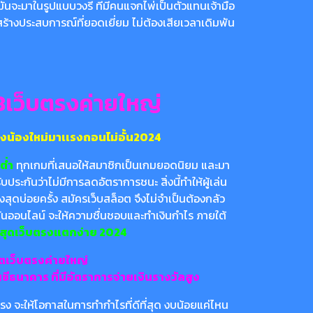
นมันจะมาในรูปแบบวงรี ที่มีคนแจกไพ่เป็นตัวแทนเจ้ามือ
สร้างประสบการณ์ที่ยอดเยี่ยม ไม่ต้องเสียเวลาเดิมพัน
เว็บตรงค่ายใหญ่
งน้องใหม่มาเเรงถอนไม่อั้น2024
ต่ำ
ทุกเกมที่เสนอให้สมาชิกเป็นเกมยอดนิยม และมา
ับประกันว่าไม่มีการลดอัตราการชนะ สิ่งนี้ทำให้ผู้เล่น
สุดบ่อยครั้ง สมัครเว็บสล็อต จึงไม่จำเป็นต้องกลัว
นันออนไลน์ จะให้ความชื่นชอบและทำเงินกำไร ภายใต้
่าสุดเว็บตรงแตกง่าย 2024
อตเว็บตรงค่ายใหญ่
ชีธนาคาร ที่มีอัตราการจ่ายเงินรางวัลสูง
ตรง จะให้โอกาสในการทำกำไรที่ดีที่สุด งบน้อยแค่ไหน