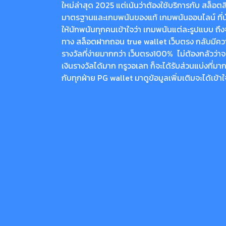
ใหม่ล่าสุด 2025 แต่เน้นว่าต้องใช้บริการกับ สล็อตลิข
มาตรฐานและเกมพนันของแท้ เกมพนันออนไลน์ ที่
ให้นักพนันทุกคนเข้าใจว่า เกมพนันแต่ละรูปแบบ ถึง
ทาง สล็อตฝากถอน true wallet เว็บตรง กลับมีควา
รางวัลที่ง่ายมากกว่า เว็บตรง100% ไม่ต้องกลัวว่าจ
เงินรางวัลได้มาก ทรูวอเลท ก็จะได้รับส่วนแบ่งที่มา
กับทุกฝ่าย PG wallet มาดูข้อมูลเพิ่มเติมจะได้เข้า