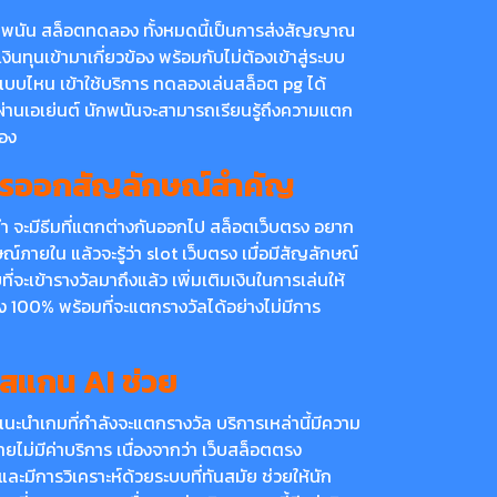
เกมพนัน สล็อตทดลอง ทั้งหมดนี้เป็นการส่งสัญญาณ
ินทุนเข้ามาเกี่ยวข้อง พร้อมกับไม่ต้องเข้าสู่ระบบ
บบไหน เข้าใช้บริการ ทดลองเล่นสล็อต pg ได้
ผ่านเอเย่นต์ นักพนันจะสามารถเรียนรู้ถึงความแตก
เอง
การออกสัญลักษณ์สำคัญ
นำ จะมีธีมที่แตกต่างกันออกไป สล็อตเว็บตรง อยาก
ภายใน แล้วจะรู้ว่า slot เว็บตรง เมื่อมีสัญลักษณ์
จะเข้ารางวัลมาถึงแล้ว เพิ่มเติมเงินในการเล่นให้
บตรง 100% พร้อมที่จะแตกรางวัลได้อย่างไม่มีการ
มสแกน AI ช่วย
ะแนะนำเกมที่กำลังจะแตกรางวัล บริการเหล่านี้มีความ
ยไม่มีค่าบริการ เนื่องจากว่า เว็บสล็อตตรง
ละมีการวิเคราะห์ด้วยระบบที่ทันสมัย ช่วยให้นัก