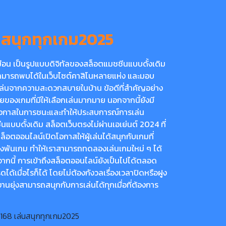
่นสนุกทุกเกม2025
สมือน เป็นรูปแบบดิจิทัลของสล็อตแมชชีนแบบดั้งเดิม
้สามารถพบได้ในเว็บไซต์คาสิโนหลายแห่ง และมอบ
้เล่นจากความสะดวกสบายในบ้าน ข้อดีที่สำคัญอย่าง
องเกมที่มีให้เลือกเล่นมากมาย นอกจากนี้ยังมี
ิ่มโอกาสในการชนะและทำให้ประสบการณ์การเล่น
แบบดั้งเดิม สล็อตเว็บตรงไม่ผ่านเอเย่นต์ 2024 ที่
็อตออนไลน์เปิดโอกาสให้ผู้เล่นได้สนุกกับเกมที่
ถึงพันเกม ทำให้เราสามารถทดลองเล่นเกมใหม่ ๆ ได้
จากนี้ การเข้าถึงสล็อตออนไลน์ยังเป็นไปได้ตลอด
ได้เมื่อไรก็ได้ โดยไม่ต้องกังวลเรื่องเวลาปิดหรือฝูง
รางงานยุ่งสามารถสนุกกับการเล่นได้ทุกเมื่อที่ต้องการ