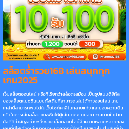
สล็อตร่ำรวย168 เล่นสนุกทุก
เกม2025
เว็บสล็อตออนไลน์ หรือที่เรียกว่าสล็อตเสมือน เป็นรูปแบบดิจิทัล
ของสล็อตแมชชีนแบบดั้งเดิมที่สามารถเล่นได้ทางออนไลน์ เกม
เหล่านี้สามารถพบได้ในเว็บไซต์คาสิโนหลายแห่ง และมอบความตื่น
เต้นในการเล่นสล็อตแมชชีนให้ผู้เล่นจากความสะดวกสบายในบ้าน
ข้อดีที่สำคัญอย่างหนึ่งของสล็อตออนไลน์คือความหลากหลายของ
เกมที่มีให้เลือกเล่นมากมาย นอกจากนี้ยังมีโบนัสและโปรโมชั่นที่น่า