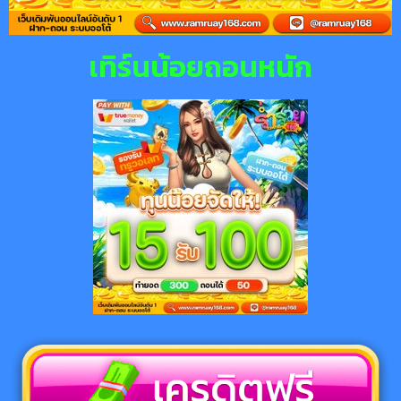
เทิร์นน้อยถอนหนัก