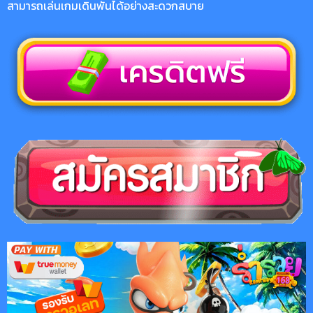
สามารถเล่นเกมเดินพันได้อย่างสะดวกสบาย