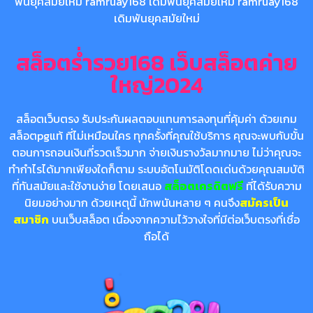
พันยุคสมัยใหม่ ramruay168 เดิมพันยุคสมัยใหม่ ramruay168
เดิมพันยุคสมัยใหม่
สล็อตร่ำรวย168 เว็บสล็อตค่าย
ใหญ่2024
สล็อตเว็บตรง รับประกันผลตอบแทนการลงทุนที่คุ้มค่า ด้วยเกม
สล็อตpgแท้ ที่ไม่เหมือนใคร ทุกครั้งที่คุณใช้บริการ คุณจะพบกับขั้น
ตอนการถอนเงินที่รวดเร็วมาก จ่ายเงินรางวัลมากมาย ไม่ว่าคุณจะ
ทำกำไรได้มากเพียงใดก็ตาม ระบบอัตโนมัติโดดเด่นด้วยคุณสมบัติ
ที่ทันสมัยและใช้งานง่าย โดยเสนอ
สล็อตเครดิตฟรี
ที่ได้รับความ
นิยมอย่างมาก ด้วยเหตุนี้ นักพนันหลาย ๆ คนจึง
สมัครเป็น
สมาชิก
บนเว็บสล็อต เนื่องจากความไว้วางใจที่มีต่อเว็บตรงที่เชื่อ
ถือได้