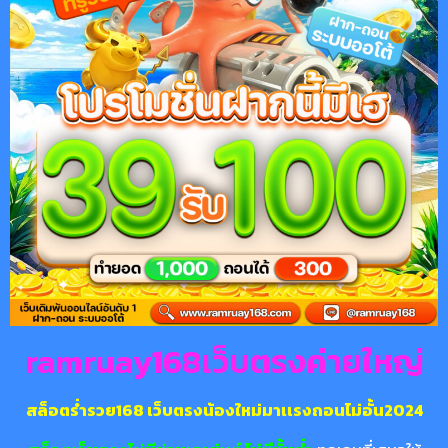
ramruay168เว็บตรงค่ายใหญ่
สล็อตร่ำรวย168 เว็บตรงน้องใหม่มาเเรงถอนไม่อั้น2024