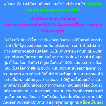
พนันออนไลน์ จะให้ความชื่นชอบและทำเงินกำไร ภายใต้
เว็บสล็อต
ใหม่ล่าสุดเว็บตรงแตกง่าย 2024
เว็บสล็อตเว็บตรงค่ายใหญ่
ฝาก-ถอน true wallet ไม่มี บัญชีธนาคาร ที่มีอัตราการจ่าย
เงินรางวัลสูง
โบนัส หรือฟีเจอร์อื่นๆ ภายใน สล็อตเว็บตรง จะให้โอกาสในการทำ
กำไรที่ดีที่สุด งบน้อยแค่ไหนก็เล่นได้สบาย ๆ แต่ทำกำไรได้ง่าย
ด้วยบริการ ทดลองเล่นสล็อต pg โหมดบริการฟรี ที่นักเดิมพันฝึก
ความชำนาญในการเล่นเกม สล็อต ทดลองเล่นฟรี ถอนได้ คุ้มสุด
คุ้ม ที่เว็บสล็อต อันดับ 1 ที่คุณเชื่อถือได้ 100% แน่นอนว่าการเลือก
เล่น เว็บสล็อตค่ายใหญ่ อันดับ 1 นั้นมีความน่าเชื่อถือที่สูงมาก ยิ่ง
ระบบมาจาก API แท้ยิ่งทำให้มั่นใจได้เลยว่าคุณนั้นจะสามารถเล่นได้
อย่างลื่นไหล ไม่มีสะดุดอย่างแน่นอน ทำให้ผู้คนนั้นนิยมเข้ามาร่วม
เดิมพันภายในเว็บที่ส่งตรงมาจากต่างประเทศนั้นเอง
สล็อตเว็บตรง
สมัครสมาชิกง่าย ระบบฝากถอน ทันสมัย รวดเร็ว สล็อตวอเลท ฟรี
ทุกขั้นตอน
การสมัครสมาชิกกับ เว็บสล็อต นั้นฟรีและง่ายดาย ไม่มี
ขั้นตอนที่ซับซ้อนให้ปฏิบัติตาม และที่สำคัญที่สุดคือ
สล็อตเว็บตรง