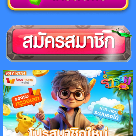
ay168
25