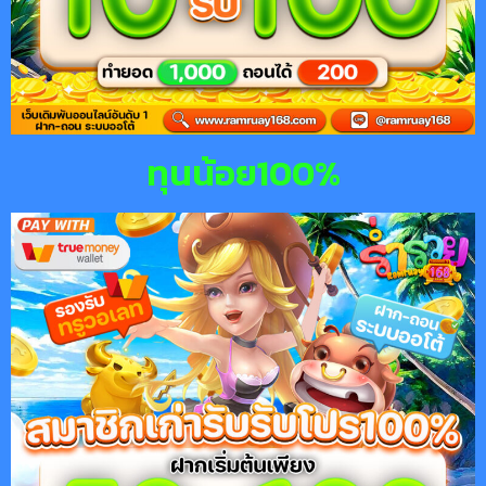
ทุนน้อย100%