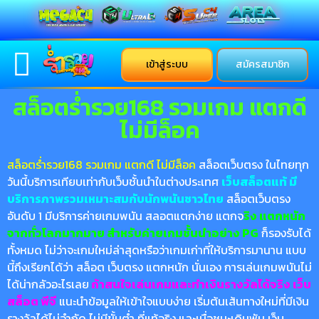
เข้าสู่ระบบ
สมัครสมาชิก
สล็อตรํ่ารวย168 รวมเกม แตกดี
ไม่มีล็อค
สล็อตรํ่ารวย168 รวมเกม แตกดี ไม่มีล็อค
สล็อตเว็บตรง ในไทยทุก
วันนี้บริการเทียบเท่ากับเว็บชั้นนำในต่างประเทศ
เว็บสล็อตแท้ มี
บริการภาพรวมเหมาะสมกับนักพนันชาวไทย
สล็อตเว็บตรง
68
อันดับ 1 มีบริการค่ายเกมพนัน สลอตแตกง่าย แตกจ
ริง แตกหนัก
จากทั่วโลกมากมาย สำหรับค่ายเกมชั้นนำอย่าง PG
ก็รองรับได้
ทั้งหมด ไม่ว่าจะเกมใหม่ล่าสุดหรือว่าเกมเก่าที่ให้บริการมานาน แบบ
นี้ถึงเรียกได้ว่า สล็อต เว็บตรง แตกหนัก นั่นเอง การเล่นเกมพนันไม่
ได้น่ากลัวอะไรเลย
ถ้าสนใจเล่นเกมและทำเงินรางวัลได้จริง เว็บ
68
สล็อต พีจี
แนะนำข้อมูลให้เข้าใจแบบง่าย เริ่มต้นเส้นทางใหม่ที่มีเงิน
รางวัลได้ไม่จำกัด ไม่มีขั้นต่ำ ที่แท้จริง และเมื่อชนะเดิมพัน เว็บ