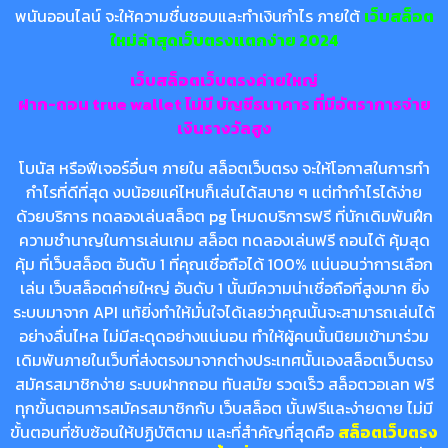
พนันออนไลน์ จะให้ความชื่นชอบและทำเงินกำไร ภายใต้
เว็บสล็อต
ใหม่ล่าสุดเว็บตรงแตกง่าย 2024
เว็บสล็อตเว็บตรงค่ายใหญ่
ฝาก-ถอน true wallet ไม่มี บัญชีธนาคาร ที่มีอัตราการจ่าย
เงินรางวัลสูง
โบนัส หรือฟีเจอร์อื่นๆ ภายใน สล็อตเว็บตรง จะให้โอกาสในการทำ
กำไรที่ดีที่สุด งบน้อยแค่ไหนก็เล่นได้สบาย ๆ แต่ทำกำไรได้ง่าย
ด้วยบริการ ทดลองเล่นสล็อต pg โหมดบริการฟรี ที่นักเดิมพันฝึก
ความชำนาญในการเล่นเกม สล็อต ทดลองเล่นฟรี ถอนได้ คุ้มสุด
คุ้ม ที่เว็บสล็อต อันดับ 1 ที่คุณเชื่อถือได้ 100% แน่นอนว่าการเลือก
เล่น เว็บสล็อตค่ายใหญ่ อันดับ 1 นั้นมีความน่าเชื่อถือที่สูงมาก ยิ่ง
ระบบมาจาก API แท้ยิ่งทำให้มั่นใจได้เลยว่าคุณนั้นจะสามารถเล่นได้
อย่างลื่นไหล ไม่มีสะดุดอย่างแน่นอน ทำให้ผู้คนนั้นนิยมเข้ามาร่วม
เดิมพันภายในเว็บที่ส่งตรงมาจากต่างประเทศนั้นเอง
สล็อตเว็บตรง
สมัครสมาชิกง่าย ระบบฝากถอน ทันสมัย รวดเร็ว สล็อตวอเลท ฟรี
ทุกขั้นตอน
การสมัครสมาชิกกับ เว็บสล็อต นั้นฟรีและง่ายดาย ไม่มี
ขั้นตอนที่ซับซ้อนให้ปฏิบัติตาม และที่สำคัญที่สุดคือ
สล็อตเว็บตรง