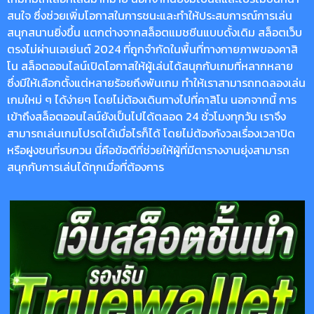
สนใจ ซึ่งช่วยเพิ่มโอกาสในการชนะและทำให้ประสบการณ์การเล่น
สนุกสนานยิ่งขึ้น แตกต่างจากสล็อตแมชชีนแบบดั้งเดิม สล็อตเว็บ
ตรงไม่ผ่านเอเย่นต์ 2024 ที่ถูกจำกัดในพื้นที่ทางกายภาพของคาสิ
โน สล็อตออนไลน์เปิดโอกาสให้ผู้เล่นได้สนุกกับเกมที่หลากหลาย
ซึ่งมีให้เลือกตั้งแต่หลายร้อยถึงพันเกม ทำให้เราสามารถทดลองเล่น
เกมใหม่ ๆ ได้ง่ายๆ โดยไม่ต้องเดินทางไปที่คาสิโน นอกจากนี้ การ
เข้าถึงสล็อตออนไลน์ยังเป็นไปได้ตลอด 24 ชั่วโมงทุกวัน เราจึง
สามารถเล่นเกมโปรดได้เมื่อไรก็ได้ โดยไม่ต้องกังวลเรื่องเวลาปิด
หรือฝูงชนที่รบกวน นี่คือข้อดีที่ช่วยให้ผู้ที่มีตารางงานยุ่งสามารถ
สนุกกับการเล่นได้ทุกเมื่อที่ต้องการ