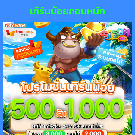
เทิร์นน้อยถอนหนัก