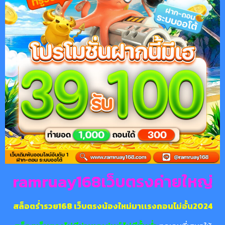
ramruay168เว็บตรงค่ายใหญ่
สล็อตร่ำรวย168 เว็บตรงน้องใหม่มาเเรงถอนไม่อั้น2024