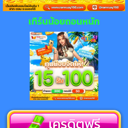
เทิร์นน้อยถอนหนัก