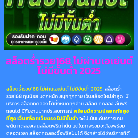
สล็อตรํ่ารวย168 ไม่ผ่านเอเย่นต์
ไม่มีขั้นต่ำ 2025
สล็อตรํ่ารวย168 ไม่ผ่านเอเย่นต์ ไม่มีขั้นต่ำ 2025
สล็อตรํ่า
รวย168 ทุนน้อย แตกหนัก สนุกทุกค่าย เว็บสล็อตใหม่ล่าสุด มี
บริการ สล็อตทดลอง ได้ทั้งหมดทุกค่าย สล็อต ทดลองเล่นฟรี
ถอนได้ มีทีมงานมากประสบการณ์
พร้อมมีความปลอดภัยสูง
ที่สุด เว็บสล็อตเว็บตรง ไม่มีขั้นต่ำ
จะไม่เน้นแค่บริการเกม
พนัน ทดลองเล่นสล็อตฟรีเท่านั้น แต่ในภาพรวมจะต้องพร้อม
ตลอดเวลา สล็อตทดลองซื้อฟรีสปินได้ จึงกล่าวได้ว่าบริการที่ดี