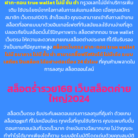
ฝาก-ถอน true wallet ไม่มี ขั้น ต่ํา
ทรูวอเลทไม่มีค่าบริการเพิ่ม
เติม ใช้ประโยชน์จากโอกาสในการเล่นเกมสล็อต เมื่อคุณสมัคร
สมาชิก เว็บตรง100% สำเร็จแล้ว คุณจะสามารถเข้าถึงทางเข้าเกม
สล็อตที่ออกแบบมาด้วยอินเทอร์เฟซที่ทันสมัยและใช้งานง่ายที่สุด
ปลอดภัย
ปั่นสล็อตนั้นไร้ปัญหาเพราะ สล็อตฝากถอน true wallet
เว็บตรง ให้ความสะดวกสบายเกมสล็อตต่างประเทศ ที่ได้ใบรับรอง
ว่าเป็นเกมที่มีคุณภาพสูง
สล็อตเว็บตรง ฝาก-ถอน true wallet
ไม่มี ธนาคาร ไม่มี ขั้น ต่ํา สามารถซื้อฟรีสปินได้ ไม่มีเด้ง ระบบ
เสถียร ปั่นสล็อต ได้อย่างต่อเนื่อง 24 ชั่วโมง
ที่คุณห้ามพลาดใน
การลงทุน สล็อตออนไลน์
สล็อตร่ำรวย168 เว็บสล็อตค่าย
ใหญ่2024
สล็อตเว็บตรง รับประกันผลตอบแทนการลงทุนที่คุ้มค่า ด้วยเกม
สล็อตpgแท้ ที่ไม่เหมือนใคร ทุกครั้งที่คุณใช้บริการ คุณจะพบกับขั้น
ตอนการถอนเงินที่รวดเร็วมาก จ่ายเงินรางวัลมากมาย ไม่ว่าคุณจะ
ทำกำไรได้มากเพียงใดก็ตาม ระบบอัตโนมัติโดดเด่นด้วยคุณสมบัติ