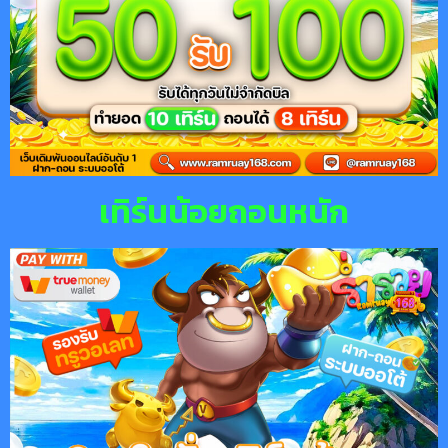
OT
เทิร์นน้อยถอนหนัก