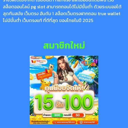
สล็อตออนไลน์ pg slot สามารถถอนได้ไม่มีขั้นต่ำ ด้วยระบบออโต้
สุดทันสมัย เว็บตรง อันดับ 1 สล็อตเว็บตรงฝากถอน true wallet
68
ไม่มีขั้นต่ํา เว็บตรงแท้ ที่ดีที่สุด ของไทยในปี 2025
สมาชิกใหม่
68
25
68ทดลอง
68พนัน