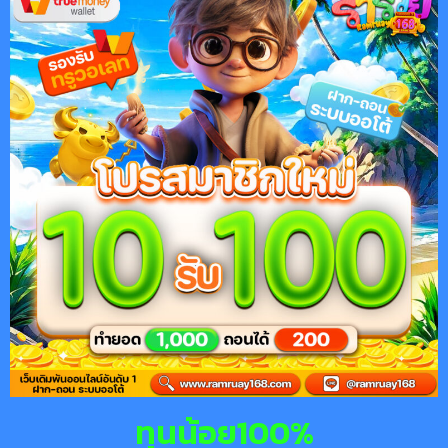
ทุนน้อย100%