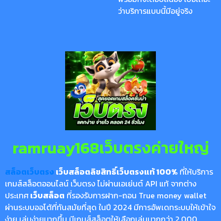
ว่าบริการแบบนี้มีอยู่จริง
ramruay168เว็บตรงค่ายใหญ่
สล็อตเว็บตรง
เว็บสล็อตลิขสิทธิ์เว็บตรงแท้ 100%
ที่ให้บริการ
เกมส์สล็อตออนไลน์ เว็บตรง ไม่ผ่านเอเย่นต์ API แท้ จากต่าง
ประเทศ
เว็บสล็อต
ที่รองรับการฝาก-ถอน True money wallet
ผ่านระบบออโต้ที่ทันสมัยที่สุด ในปี 2024 มีการอัพเดทระบบให้เข้าใจ
ง่าย เล่นง่ายมากขึ้น มีเกมส์สล็อตให้เลือกเล่นมากกว่า 2,000