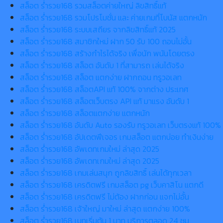
สล็อต ร่ำรวย168 รวมสล็อตค่ายใหญ่ ลิขสิทธิ์แท้
สล็อต ร่ำรวย168 รวมโปรโมชั่น และ ค่ายเกมที่โบนัส แตกหนัก
สล็อต ร่ำรวย168 ระบบเสถียร จากลิขสิทธิ์แท้ 2025
สล็อต ร่ำรวย168 สมาชิกใหม่ ฝาก 50 รับ 100 ถอนไม่อั้น
สล็อต ร่ำรวย168 สร้างกำไรได้จริง เพื่อนัก พนันโดยตรง
สล็อต ร่ำรวย168 สล็อต อันดับ 1 ที่สามารถ เล่นได้จริง
สล็อต ร่ำรวย168 สล็อต แตกง่าย ฝากถอน ทรูวอเลท
สล็อต ร่ำรวย168 สล็อตAPI แท้ 100% จากต่าง ประเทศ
สล็อต ร่ำรวย168 สล็อตเว็บตรง API แท้ มาแรง อันดับ 1
สล็อต ร่ำรวย168 สล็อตแตกง่าย แตกหนัก
สล็อต ร่ำรวย168 อันดับ Auto รองรับ ทรูวอเลท เว็บตรงแท้ 100%
สล็อต ร่ำรวย168 อัปเดตฟีเจอร เกมสล็อต แตกบ่อย ทำเงินง่าย
สล็อต ร่ำรวย168 อัพเดทเกมใหม่ ล่าสุด 2025
สล็อต ร่ำรวย168 อัพเดทเกมใหม่ ล่าสุด 2025
สล็อต ร่ำรวย168 เกมเล่นสนุก ถูกลิขสิทธิ์ เล่นได้ทุกเวลา
สล็อต ร่ำรวย168 เครดิตฟรี เกมสล็อต pg เว็บคาสิโน แตกดี
สล็อต ร่ำรวย168 เครดิตฟรี ไม่ต้อง ฝากก่อน แจกไม่อั้น
สล็อต ร่ำรวย168 เจ้าใหญ่ มาใหม่ ล่าสุด แตกง่าย 100%
สล็อต ร่ำรวย168 เบทเริ่มต้น 1 บาท บริการตลอด 24 ชม.