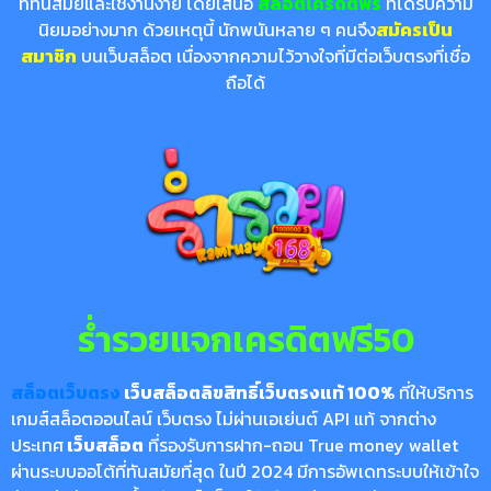
ที่ทันสมัยและใช้งานง่าย โดยเสนอ
สล็อตเครดิตฟรี
ที่ได้รับความ
นิยมอย่างมาก ด้วยเหตุนี้ นักพนันหลาย ๆ คนจึง
สมัครเป็น
สมาชิก
บนเว็บสล็อต เนื่องจากความไว้วางใจที่มีต่อเว็บตรงที่เชื่อ
ถือได้
ร่ำรวยแจกเครดิตฟรี50
สล็อตเว็บตรง
เว็บสล็อตลิขสิทธิ์เว็บตรงแท้ 100%
ที่ให้บริการ
เกมส์สล็อตออนไลน์ เว็บตรง ไม่ผ่านเอเย่นต์ API แท้ จากต่าง
ประเทศ
เว็บสล็อต
ที่รองรับการฝาก-ถอน True money wallet
ผ่านระบบออโต้ที่ทันสมัยที่สุด ในปี 2024 มีการอัพเดทระบบให้เข้าใจ