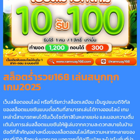
สล็อตร่ำรวย168 เล่นสนุกทุก
เกม2025
เว็บสล็อตออนไลน์ หรือที่เรียกว่าสล็อตเสมือน เป็นรูปแบบดิจิทัล
ของสล็อตแมชชีนแบบดั้งเดิมที่สามารถเล่นได้ทางออนไลน์ เกม
เหล่านี้สามารถพบได้ในเว็บไซต์คาสิโนหลายแห่ง และมอบความตื่น
เต้นในการเล่นสล็อตแมชชีนให้ผู้เล่นจากความสะดวกสบายในบ้าน
ข้อดีที่สำคัญอย่างหนึ่งของสล็อตออนไลน์คือความหลากหลายของ
เกมที่มีให้เลือกเล่นมากมาย นอกจากนี้ยังมีโบนัสและโปรโมชั่นที่น่า