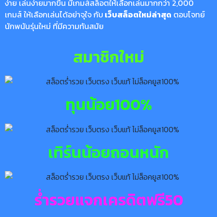
ง่าย เล่นง่ายมากขึ้น มีเกมส์สล็อตให้เลือกเล่นมากกว่า 2,000
เกมส์ ให้เลือกเล่นได้อย่าจุใจ กับ
เว็บสล็อตใหม่ล่าสุด
ตอบโจทย์
นักพนันรุ่นใหม่ ที่มีความทันสมัย
สมาชิกใหม่
ทุนน้อย100%
เทิร์นน้อยถอนหนัก
ร่ำรวยแจกเครดิตฟรี50