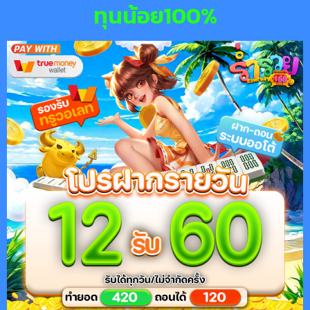
ทุนน้อย100%
ทความ
ิทธิ
ิเศษ