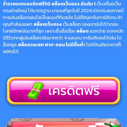
ร่ำรวยแจกเครดิตฟรี50 สล็อตเว็บตรง อันดับ 1
เว็บสล็อตเว็บ
ตรงค่ายใหญ่ ได้มาตรฐาน มาแรงที่สุดในปี 2024 เปิดประสบการณ์
การเล่นสล็อตออนไลน์ในแบบที่ทันสมัย ไม่มีปัญหาในการใช้งาน ถ้า
คุณกำลังมองหา
สล็อตเว็บตรง
เว็บสล็อต ของเรานับได้ว่าตอบ
โจทย์นักพนันมากที่สุด เพราะขึ้นชื่อเรื่อง
สล็อต
แตกง่าย แตกหนัก
มีรีวิวจากผู้เล่นสล็อตจริงมากกว่า 4 แสนคน การันตีถอนได้จริง ไม่
ล็อคยูส
สล็อตวอเลท ฝาก-ถอน ไม่มีขั้นต่ำ
ไม่มีบัญชีธนาคารก็
สมัครได้