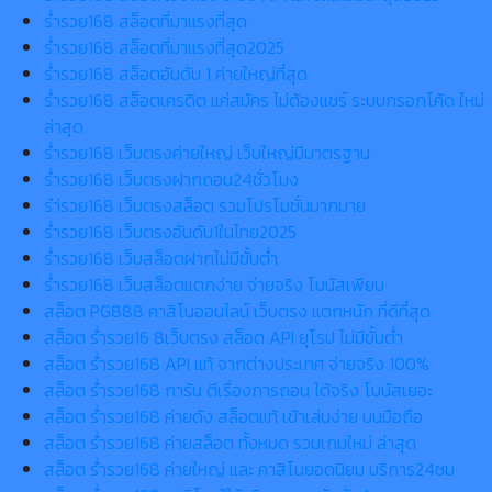
ร่ำรวย168 สล็อตที่มาแรงที่สุด
ร่ำรวย168 สล็อตที่มาแรงที่สุด2025
ร่ำรวย168 สล็อตอันดับ 1 ค่ายใหญ่ที่สุด
ร่ำรวย168 สล็อตเครดิต แค่สมัคร ไม่ต้องแชร์ ระบบกรอกโค้ด ใหม่
ล่าสุด
ร่ำรวย168 เว็บตรงค่ายใหญ่ เว็บใหญ่มีมาตรฐาน
ร่ำรวย168 เว็บตรงฝากถอน24ชั่วโมง
รำ่รวย168 เว็บตรงสล็อต รวมโปรโมชั่นมากมาย
ร่ำรวย168 เว็บตรงอันดับ1ในไทย2025
ร่ำรวย168 เว็บสล็อตฝากไม่มีขั้นต่ำ
ร่ำรวย168 เว็บสล็อตแตกง่าย จ่ายจริง โบนัสเพียบ
สล็อต PG888 คาสิโนออนไลน์ เว็บตรง แตกหนัก ที่ดีที่สุด
สล็อต ร่ำรวย16 8เว็บตรง สล็อต API ยุโรป ไม่มีขั้นต่ำ
สล็อต ร่ำรวย168 API แท้ จากต่างประเทศ จ่ายจริง 100%
สล็อต ร่ำรวย168 การัน ตีเรื่องการถอน ได้จริง โบนัสเยอะ
สล็อต ร่ำรวย168 ค่ายดัง สล็อตแท้ เข้าเล่นง่าย บนมือถือ
สล็อต ร่ำรวย168 ค่ายสล็อต ทั้งหมด รวมเกมใหม่ ล่าสุด
สล็อต ร่ำรวย168 ค่ายใหญ่ และ คาสิโนยอดนิยม บริการ24ชม