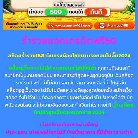
ร่ำรวยแจกเครดิตฟรี50
สล็อตร่ำรวย168 เว็บตรงน้องใหม่มาเเรงถอนไม่อั้น2024
สล็อตเว็บตรงไม่มีผ่านเอเย่นต์ ไม่มีขั้นต่ำ
ทุกเกมที่เสนอให้
สมาชิกเป็นเกมยอดนิยม และมาแรงที่สุดแห่งยุคปัจจุบัน เว็บสล็อต
ตรงที่รับประกันว่าไม่มีการลดอัตราการชนะ สิ่งนี้ทำให้ผู้เล่น
สล็อตpgเว็บตรง ได้รับโบนัสและรางวัลสูงสุดบ่อยครั้ง สมัครเว็บ
สล็อต จึงไม่จำเป็นต้องกลัวความผิดหวังอีกต่อไป รับรองได้ว่า นัก
พนันออนไลน์ จะให้ความชื่นชอบและทำเงินกำไร ภายใต้
เว็บสล็อต
ใหม่ล่าสุดเว็บตรงแตกง่าย 2024
เว็บสล็อตเว็บตรงค่ายใหญ่
ฝาก-ถอน true wallet ไม่มี บัญชีธนาคาร ที่มีอัตราการจ่าย