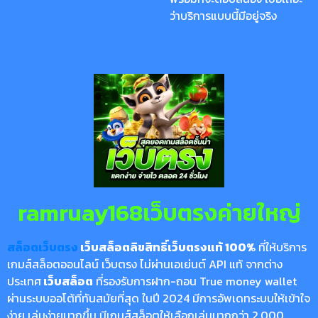
ว่าบริการแบบนี้มีอยู่จริง
ชม
ramruay168เว็บตรงค่ายใหญ่
สล็อตเว็บตรง
เว็บสล็อตลิขสิทธิ์เว็บตรงแท้ 100%
ที่ให้บริการ
เกมส์สล็อตออนไลน์ เว็บตรง ไม่ผ่านเอเย่นต์ API แท้ จากต่าง
ประเทศ
เว็บสล็อต
ที่รองรับการฝาก-ถอน True money wallet
ผ่านระบบออโต้ที่ทันสมัยที่สุด ในปี 2024 มีการอัพเดทระบบให้เข้าใจ
ง่าย เล่นง่ายมากขึ้น มีเกมส์สล็อตให้เลือกเล่นมากกว่า 2,000