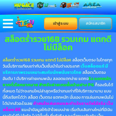
เข้าสู่ระบบ
สมัครสมาชิก
สล็อตรํ่ารวย168 รวมเกม แตกดี
ไม่มีล็อค
สล็อตรํ่ารวย168 รวมเกม แตกดี ไม่มีล็อค
สล็อตเว็บตรง ในไทยทุก
วันนี้บริการเทียบเท่ากับเว็บชั้นนำในต่างประเทศ
เว็บสล็อตแท้ มี
บริการภาพรวมเหมาะสมกับนักพนันชาวไทย
สล็อตเว็บตรง
68
อันดับ 1 มีบริการค่ายเกมพนัน สลอตแตกง่าย แตกจ
ริง แตกหนัก
จากทั่วโลกมากมาย สำหรับค่ายเกมชั้นนำอย่าง PG
ก็รองรับได้
ทั้งหมด ไม่ว่าจะเกมใหม่ล่าสุดหรือว่าเกมเก่าที่ให้บริการมานาน แบบ
นี้ถึงเรียกได้ว่า สล็อต เว็บตรง แตกหนัก นั่นเอง การเล่นเกมพนันไม่
ได้น่ากลัวอะไรเลย
ถ้าสนใจเล่นเกมและทำเงินรางวัลได้จริง เว็บ
68
สล็อต พีจี
แนะนำข้อมูลให้เข้าใจแบบง่าย เริ่มต้นเส้นทางใหม่ที่มีเงิน
รางวัลได้ไม่จำกัด ไม่มีขั้นต่ำ ที่แท้จริง และเมื่อชนะเดิมพัน เว็บ