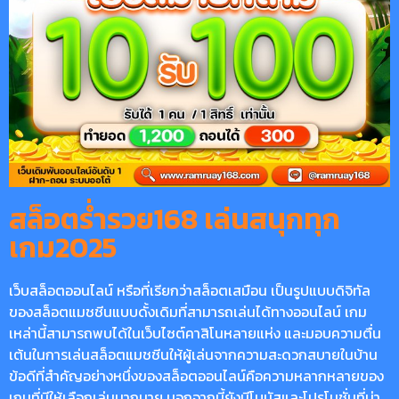
สล็อตร่ำรวย168 เล่นสนุกทุก
เกม2025
เว็บสล็อตออนไลน์ หรือที่เรียกว่าสล็อตเสมือน เป็นรูปแบบดิจิทัล
ของสล็อตแมชชีนแบบดั้งเดิมที่สามารถเล่นได้ทางออนไลน์ เกม
เหล่านี้สามารถพบได้ในเว็บไซต์คาสิโนหลายแห่ง และมอบความตื่น
เต้นในการเล่นสล็อตแมชชีนให้ผู้เล่นจากความสะดวกสบายในบ้าน
ข้อดีที่สำคัญอย่างหนึ่งของสล็อตออนไลน์คือความหลากหลายของ
เกมที่มีให้เลือกเล่นมากมาย นอกจากนี้ยังมีโบนัสและโปรโมชั่นที่น่า