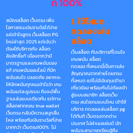
ดี 100%
1. ใช้โหมด
สมัครสล็อต เว็บตรง เพิ่ม
โอกาสชนะเงินรางวัลได้ง่าย
ทดลองเล่น
แค่เข้าใจสูตร เว็บสล็อต PG
สล็อต
ใหม่ล่าสุด 2025 แต่เน้นว่า
ต้องใช้บริการกับ สล็อต
เว็บสล็อต กับบริการที่โดนใจ
ลิขสิทธิ์แท้ เนื่องจากว่ามี
เกมพนัน สล็อต
มาตรฐานและเกมพนันของ
ทดลอง ทั้งหมดนี้เป็นการส่ง
แท้ เกมพนันออนไลน์ ที่นัก
สัญญาณจากค่ายโดยตรง
พนันสนใจ ปลอดภัย อยากจะ
ทั้งหมด แต่ไม่มีเงินทุนเข้ามา
ให้นักพนันทุกคนเข้าใจว่า เกม
เกี่ยวข้อง พร้อมกับไม่ต้องเข้า
พนันแต่ละรูปแบบ ถึงจะมีพื้น
สู่ระบบสมาชิก สล็อตเว็บ
ฐานเล่นแบบเดียวกัน แต่ทาง
ตรง สนใจเกมแบบไหน เข้าใช้
สล็อตฝากถอน true wallet
บริการ ทดลองเล่นสล็อต pg
เว็บตรง กลับมีความสนุกลื่น
ได้ทันที เว็บตรงจากต่าง
ไหล พร้อมกับเงินรางวัลที่ง่าย
ประเทศ ไม่ผ่านเอเย่นต์ นัก
มากกว่า เว็บตรง100% ไม่
พนันจะสามารถเรียนรู้ถึง