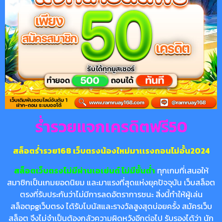
ร่ำรวยแจกเครดิตฟรี50
สล็อตร่ำรวย168 เว็บตรงน้องใหม่มาเเรงถอนไม่อั้น2024
สล็อตเว็บตรงไม่มีผ่านเอเย่นต์ ไม่มีขั้นต่ำ
ทุกเกมที่เสนอให้
สมาชิกเป็นเกมยอดนิยม และมาแรงที่สุดแห่งยุคปัจจุบัน เว็บสล็อต
ตรงที่รับประกันว่าไม่มีการลดอัตราการชนะ สิ่งนี้ทำให้ผู้เล่น
สล็อตpgเว็บตรง ได้รับโบนัสและรางวัลสูงสุดบ่อยครั้ง สมัครเว็บ
สล็อต จึงไม่จำเป็นต้องกลัวความผิดหวังอีกต่อไป รับรองได้ว่า นัก