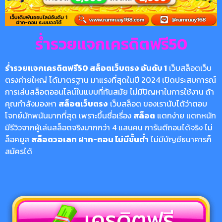
ร่ำรวยแจกเครดิตฟรี50
ร่ำรวยแจกเครดิตฟรี50 สล็อตเว็บตรง อันดับ 1
เว็บสล็อตเว็บ
ตรงค่ายใหญ่ ได้มาตรฐาน มาแรงที่สุดในปี 2024 เปิดประสบการณ์
การเล่นสล็อตออนไลน์ในแบบที่ทันสมัย ไม่มีปัญหาในการใช้งาน ถ้า
คุณกำลังมองหา
สล็อตเว็บตรง
เว็บสล็อต ของเรานับได้ว่าตอบ
โจทย์นักพนันมากที่สุด เพราะขึ้นชื่อเรื่อง
สล็อต
แตกง่าย แตกหนัก
มีรีวิวจากผู้เล่นสล็อตจริงมากกว่า 4 แสนคน การันตีถอนได้จริง ไม่
ล็อคยูส
สล็อตวอเลท ฝาก-ถอน ไม่มีขั้นต่ำ
ไม่มีบัญชีธนาคารก็
สมัครได้