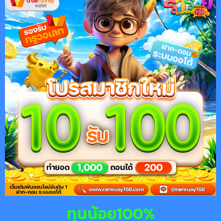
ทุนน้อย100%