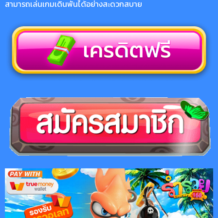
สามารถเล่นเกมเดินพันได้อย่างสะดวกสบาย