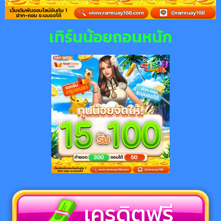
เทิร์นน้อยถอนหนัก