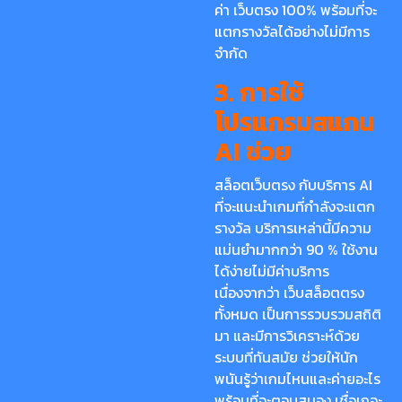
ค่า เว็บตรง 100% พร้อมที่จะ
แตกรางวัลได้อย่างไม่มีการ
จำกัด
3. การใช้
โปรแกรมสแกน
AI ช่วย
สล็อตเว็บตรง กับบริการ AI
ที่จะแนะนำเกมที่กำลังจะแตก
รางวัล บริการเหล่านี้มีความ
แม่นยำมากกว่า 90 % ใช้งาน
ได้ง่ายไม่มีค่าบริการ
เนื่องจากว่า เว็บสล็อตตรง
ทั้งหมด เป็นการรวบรวมสถิติ
มา และมีการวิเคราะห์ด้วย
ระบบที่ทันสมัย ช่วยให้นัก
พนันรู้ว่าเกมไหนและค่ายอะไร
พร้อมที่จะตอบสนอง เชื่อเถอะ