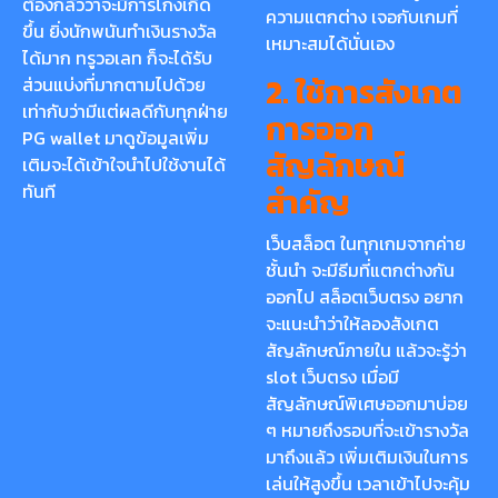
ต้องกลัวว่าจะมีการโกงเกิด
ความแตกต่าง เจอกับเกมที่
ขึ้น ยิ่งนักพนันทำเงินรางวัล
เหมาะสมได้นั่นเอง
ได้มาก ทรูวอเลท ก็จะได้รับ
2. ใช้การสังเกต
ส่วนแบ่งที่มากตามไปด้วย
เท่ากับว่ามีแต่ผลดีกับทุกฝ่าย
การออก
PG wallet มาดูข้อมูลเพิ่ม
สัญลักษณ์
เติมจะได้เข้าใจนำไปใช้งานได้
ทันที
สำคัญ
เว็บสล็อต ในทุกเกมจากค่าย
ชั้นนำ จะมีธีมที่แตกต่างกัน
ออกไป สล็อตเว็บตรง อยาก
จะแนะนำว่าให้ลองสังเกต
สัญลักษณ์ภายใน แล้วจะรู้ว่า
slot เว็บตรง เมื่อมี
สัญลักษณ์พิเศษออกมาบ่อย
ๆ หมายถึงรอบที่จะเข้ารางวัล
มาถึงแล้ว เพิ่มเติมเงินในการ
เล่นให้สูงขึ้น เวลาเข้าไปจะคุ้ม