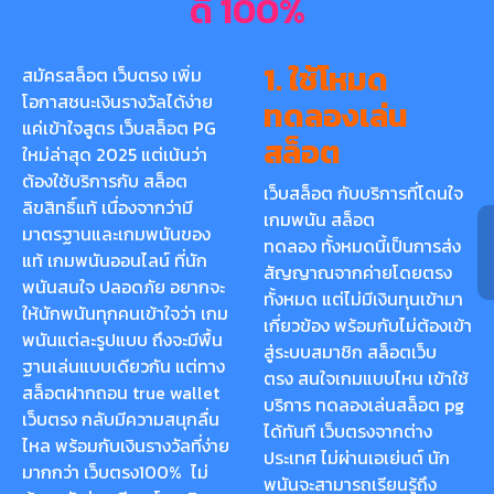
ดี 100%
1. ใช้โหมด
สมัครสล็อต เว็บตรง เพิ่ม
โอกาสชนะเงินรางวัลได้ง่าย
ทดลองเล่น
แค่เข้าใจสูตร เว็บสล็อต PG
สล็อต
ใหม่ล่าสุด 2025 แต่เน้นว่า
ต้องใช้บริการกับ สล็อต
เว็บสล็อต กับบริการที่โดนใจ
ลิขสิทธิ์แท้ เนื่องจากว่ามี
เกมพนัน สล็อต
มาตรฐานและเกมพนันของ
ทดลอง ทั้งหมดนี้เป็นการส่ง
แท้ เกมพนันออนไลน์ ที่นัก
สัญญาณจากค่ายโดยตรง
พนันสนใจ ปลอดภัย อยากจะ
ทั้งหมด แต่ไม่มีเงินทุนเข้ามา
ให้นักพนันทุกคนเข้าใจว่า เกม
เกี่ยวข้อง พร้อมกับไม่ต้องเข้า
พนันแต่ละรูปแบบ ถึงจะมีพื้น
สู่ระบบสมาชิก สล็อตเว็บ
ฐานเล่นแบบเดียวกัน แต่ทาง
ตรง สนใจเกมแบบไหน เข้าใช้
สล็อตฝากถอน true wallet
บริการ ทดลองเล่นสล็อต pg
เว็บตรง กลับมีความสนุกลื่น
ได้ทันที เว็บตรงจากต่าง
ไหล พร้อมกับเงินรางวัลที่ง่าย
ประเทศ ไม่ผ่านเอเย่นต์ นัก
มากกว่า เว็บตรง100% ไม่
พนันจะสามารถเรียนรู้ถึง