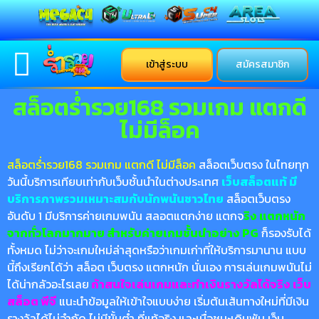
เข้าสู่ระบบ
สมัครสมาชิก
สล็อตรํ่ารวย168 รวมเกม แตกดี
ไม่มีล็อค
สล็อตรํ่ารวย168 รวมเกม แตกดี ไม่มีล็อค
สล็อตเว็บตรง ในไทยทุก
วันนี้บริการเทียบเท่ากับเว็บชั้นนำในต่างประเทศ
เว็บสล็อตแท้ มี
บริการภาพรวมเหมาะสมกับนักพนันชาวไทย
สล็อตเว็บตรง
อันดับ 1 มีบริการค่ายเกมพนัน สลอตแตกง่าย แตกจ
ริง แตกหนัก
จากทั่วโลกมากมาย สำหรับค่ายเกมชั้นนำอย่าง PG
ก็รองรับได้
ทั้งหมด ไม่ว่าจะเกมใหม่ล่าสุดหรือว่าเกมเก่าที่ให้บริการมานาน แบบ
นี้ถึงเรียกได้ว่า สล็อต เว็บตรง แตกหนัก นั่นเอง การเล่นเกมพนันไม่
ได้น่ากลัวอะไรเลย
ถ้าสนใจเล่นเกมและทำเงินรางวัลได้จริง เว็บ
สล็อต พีจี
แนะนำข้อมูลให้เข้าใจแบบง่าย เริ่มต้นเส้นทางใหม่ที่มีเงิน
รางวัลได้ไม่จำกัด ไม่มีขั้นต่ำ ที่แท้จริง และเมื่อชนะเดิมพัน เว็บ