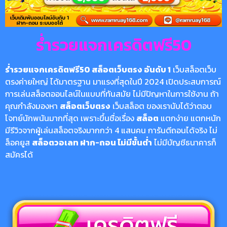
ร่ำรวยแจกเครดิตฟรี50
ร่ำรวยแจกเครดิตฟรี50 สล็อตเว็บตรง อันดับ 1
เว็บสล็อตเว็บ
ตรงค่ายใหญ่ ได้มาตรฐาน มาแรงที่สุดในปี 2024 เปิดประสบการณ์
การเล่นสล็อตออนไลน์ในแบบที่ทันสมัย ไม่มีปัญหาในการใช้งาน ถ้า
คุณกำลังมองหา
สล็อตเว็บตรง
เว็บสล็อต ของเรานับได้ว่าตอบ
โจทย์นักพนันมากที่สุด เพราะขึ้นชื่อเรื่อง
สล็อต
แตกง่าย แตกหนัก
มีรีวิวจากผู้เล่นสล็อตจริงมากกว่า 4 แสนคน การันตีถอนได้จริง ไม่
ล็อคยูส
สล็อตวอเลท ฝาก-ถอน ไม่มีขั้นต่ำ
ไม่มีบัญชีธนาคารก็
สมัครได้