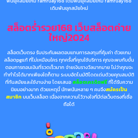
พันยุคสมัยใหม่ ramruay168 เดิมพันยุคสมัยใหม่ ramruay168
เดิมพันยุคสมัยใหม่
สล็อตร่ำรวย168 เว็บสล็อตค่าย
ใหญ่2024
สล็อตเว็บตรง รับประกันผลตอบแทนการลงทุนที่คุ้มค่า ด้วยเกม
สล็อตpgแท้ ที่ไม่เหมือนใคร ทุกครั้งที่คุณใช้บริการ คุณจะพบกับขั้น
ตอนการถอนเงินที่รวดเร็วมาก จ่ายเงินรางวัลมากมาย ไม่ว่าคุณจะ
ทำกำไรได้มากเพียงใดก็ตาม ระบบอัตโนมัติโดดเด่นด้วยคุณสมบัติ
ที่ทันสมัยและใช้งานง่าย โดยเสนอ
สล็อตเครดิตฟรี
ที่ได้รับความ
นิยมอย่างมาก ด้วยเหตุนี้ นักพนันหลาย ๆ คนจึง
สมัครเป็น
สมาชิก
บนเว็บสล็อต เนื่องจากความไว้วางใจที่มีต่อเว็บตรงที่เชื่อ
ถือได้