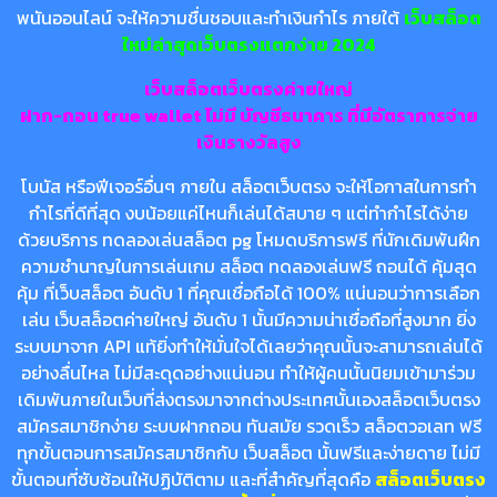
พนันออนไลน์ จะให้ความชื่นชอบและทำเงินกำไร ภายใต้
เว็บสล็อต
ใหม่ล่าสุดเว็บตรงแตกง่าย 2024
เว็บสล็อตเว็บตรงค่ายใหญ่
ฝาก-ถอน true wallet ไม่มี บัญชีธนาคาร ที่มีอัตราการจ่าย
เงินรางวัลสูง
โบนัส หรือฟีเจอร์อื่นๆ ภายใน สล็อตเว็บตรง จะให้โอกาสในการทำ
กำไรที่ดีที่สุด งบน้อยแค่ไหนก็เล่นได้สบาย ๆ แต่ทำกำไรได้ง่าย
ด้วยบริการ ทดลองเล่นสล็อต pg โหมดบริการฟรี ที่นักเดิมพันฝึก
ความชำนาญในการเล่นเกม สล็อต ทดลองเล่นฟรี ถอนได้ คุ้มสุด
คุ้ม ที่เว็บสล็อต อันดับ 1 ที่คุณเชื่อถือได้ 100% แน่นอนว่าการเลือก
เล่น เว็บสล็อตค่ายใหญ่ อันดับ 1 นั้นมีความน่าเชื่อถือที่สูงมาก ยิ่ง
ระบบมาจาก API แท้ยิ่งทำให้มั่นใจได้เลยว่าคุณนั้นจะสามารถเล่นได้
อย่างลื่นไหล ไม่มีสะดุดอย่างแน่นอน ทำให้ผู้คนนั้นนิยมเข้ามาร่วม
เดิมพันภายในเว็บที่ส่งตรงมาจากต่างประเทศนั้นเอง
สล็อตเว็บตรง
สมัครสมาชิกง่าย ระบบฝากถอน ทันสมัย รวดเร็ว สล็อตวอเลท ฟรี
ทุกขั้นตอน
การสมัครสมาชิกกับ เว็บสล็อต นั้นฟรีและง่ายดาย ไม่มี
ขั้นตอนที่ซับซ้อนให้ปฏิบัติตาม และที่สำคัญที่สุดคือ
สล็อตเว็บตรง