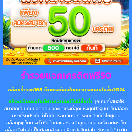
ร่ำรวยแจกเครดิตฟรี50
สล็อตร่ำรวย168 เว็บตรงน้องใหม่มาเเรงถอนไม่อั้น2024
สล็อตเว็บตรงไม่มีผ่านเอเย่นต์ ไม่มีขั้นต่ำ
ทุกเกมที่เสนอให้
สมาชิกเป็นเกมยอดนิยม และมาแรงที่สุดแห่งยุคปัจจุบัน เว็บสล็อต
ตรงที่รับประกันว่าไม่มีการลดอัตราการชนะ สิ่งนี้ทำให้ผู้เล่น
สล็อตpgเว็บตรง ได้รับโบนัสและรางวัลสูงสุดบ่อยครั้ง สมัครเว็บ
สล็อต จึงไม่จำเป็นต้องกลัวความผิดหวังอีกต่อไป รับรองได้ว่า นัก