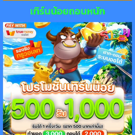
เทิร์นน้อยถอนหนัก