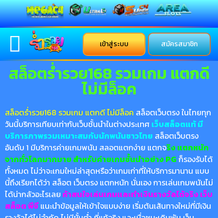
เข้าสู่ระบบ
สมัครสมาชิก
สล็อตรํ่ารวย168 รวมเกม แตกดี
ไม่มีล็อค
สล็อตรํ่ารวย168 รวมเกม แตกดี ไม่มีล็อค
สล็อตเว็บตรง ในไทยทุก
วันนี้บริการเทียบเท่ากับเว็บชั้นนำในต่างประเทศ
เว็บสล็อตแท้ มี
บริการภาพรวมเหมาะสมกับนักพนันชาวไทย
สล็อตเว็บตรง
อันดับ 1 มีบริการค่ายเกมพนัน สลอตแตกง่าย แตกจ
ริง แตกหนัก
จากทั่วโลกมากมาย สำหรับค่ายเกมชั้นนำอย่าง PG
ก็รองรับได้
ทั้งหมด ไม่ว่าจะเกมใหม่ล่าสุดหรือว่าเกมเก่าที่ให้บริการมานาน แบบ
นี้ถึงเรียกได้ว่า สล็อต เว็บตรง แตกหนัก นั่นเอง การเล่นเกมพนันไม่
ได้น่ากลัวอะไรเลย
ถ้าสนใจเล่นเกมและทำเงินรางวัลได้จริง เว็บ
สล็อต พีจี
แนะนำข้อมูลให้เข้าใจแบบง่าย เริ่มต้นเส้นทางใหม่ที่มีเงิน
รางวัลได้ไม่จำกัด ไม่มีขั้นต่ำ ที่แท้จริง และเมื่อชนะเดิมพัน เว็บ