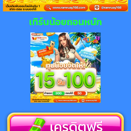
เทิร์นน้อยถอนหนัก