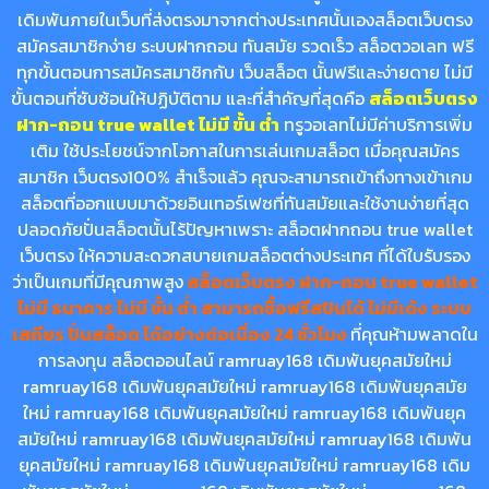
เดิมพันภายในเว็บที่ส่งตรงมาจากต่างประเทศนั้นเอง
สล็อตเว็บตรง
สมัครสมาชิกง่าย ระบบฝากถอน ทันสมัย รวดเร็ว สล็อตวอเลท ฟรี
ทุกขั้นตอน
การสมัครสมาชิกกับ เว็บสล็อต นั้นฟรีและง่ายดาย ไม่มี
ขั้นตอนที่ซับซ้อนให้ปฏิบัติตาม และที่สำคัญที่สุดคือ
สล็อตเว็บตรง
ฝาก-ถอน true wallet ไม่มี ขั้น ต่ํา
ทรูวอเลทไม่มีค่าบริการเพิ่ม
เติม ใช้ประโยชน์จากโอกาสในการเล่นเกมสล็อต เมื่อคุณสมัคร
สมาชิก เว็บตรง100% สำเร็จแล้ว คุณจะสามารถเข้าถึงทางเข้าเกม
สล็อตที่ออกแบบมาด้วยอินเทอร์เฟซที่ทันสมัยและใช้งานง่ายที่สุด
ปลอดภัย
ปั่นสล็อตนั้นไร้ปัญหาเพราะ สล็อตฝากถอน true wallet
เว็บตรง ให้ความสะดวกสบายเกมสล็อตต่างประเทศ ที่ได้ใบรับรอง
ว่าเป็นเกมที่มีคุณภาพสูง
สล็อตเว็บตรง ฝาก-ถอน true wallet
ไม่มี ธนาคาร ไม่มี ขั้น ต่ํา สามารถซื้อฟรีสปินได้ ไม่มีเด้ง ระบบ
เสถียร ปั่นสล็อต ได้อย่างต่อเนื่อง 24 ชั่วโมง
ที่คุณห้ามพลาดใน
การลงทุน สล็อตออนไลน์ ramruay168 เดิมพันยุคสมัยใหม่
ramruay168 เดิมพันยุคสมัยใหม่ ramruay168 เดิมพันยุคสมัย
ใหม่ ramruay168 เดิมพันยุคสมัยใหม่ ramruay168 เดิมพันยุค
สมัยใหม่ ramruay168 เดิมพันยุคสมัยใหม่ ramruay168 เดิมพัน
ยุคสมัยใหม่ ramruay168 เดิมพันยุคสมัยใหม่ ramruay168 เดิม