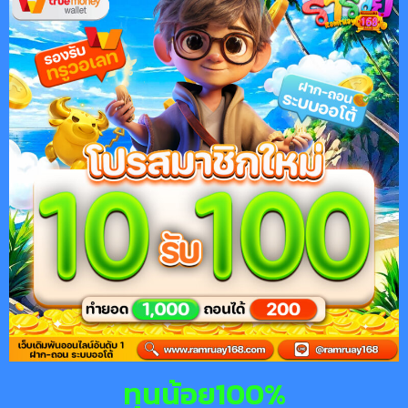
ทุนน้อย100%