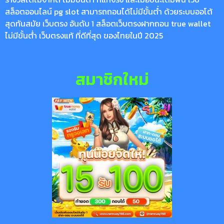
สล็อตออนไลน์ pg slot สามารถถอนได้ไม่มีขั้นต่ำ ด้วยระบบออโต้
สุดทันสมัย เว็บตรง อันดับ 1 สล็อตเว็บตรงฝากถอน true wallet
ไม่มีขั้นต่ํา เว็บตรงแท้ ที่ดีที่สุด ของไทยในปี 2025
สมาชิกใหม่