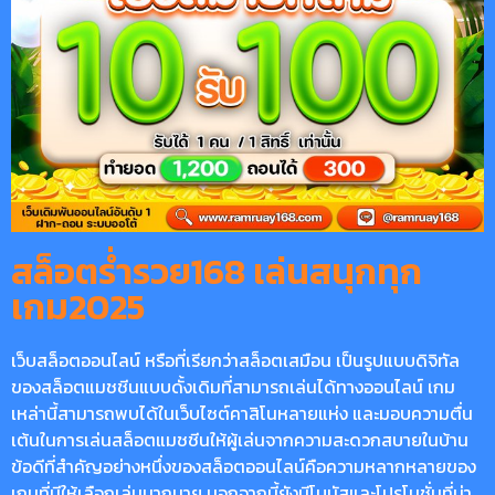
สล็อตร่ำรวย168 เล่นสนุกทุก
เกม2025
เว็บสล็อตออนไลน์ หรือที่เรียกว่าสล็อตเสมือน เป็นรูปแบบดิจิทัล
ของสล็อตแมชชีนแบบดั้งเดิมที่สามารถเล่นได้ทางออนไลน์ เกม
เหล่านี้สามารถพบได้ในเว็บไซต์คาสิโนหลายแห่ง และมอบความตื่น
เต้นในการเล่นสล็อตแมชชีนให้ผู้เล่นจากความสะดวกสบายในบ้าน
ข้อดีที่สำคัญอย่างหนึ่งของสล็อตออนไลน์คือความหลากหลายของ
เกมที่มีให้เลือกเล่นมากมาย นอกจากนี้ยังมีโบนัสและโปรโมชั่นที่น่า