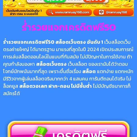
ร่ำรวยแจกเครดิตฟรี50
ร่ำรวยแจกเครดิตฟรี50 สล็อตเว็บตรง อันดับ 1
เว็บสล็อตเว็บ
ตรงค่ายใหญ่ ได้มาตรฐาน มาแรงที่สุดในปี 2024 เปิดประสบการณ์
การเล่นสล็อตออนไลน์ในแบบที่ทันสมัย ไม่มีปัญหาในการใช้งาน ถ้า
คุณกำลังมองหา
สล็อตเว็บตรง
เว็บสล็อต ของเรานับได้ว่าตอบ
โจทย์นักพนันมากที่สุด เพราะขึ้นชื่อเรื่อง
สล็อต
แตกง่าย แตกหนัก
มีรีวิวจากผู้เล่นสล็อตจริงมากกว่า 4 แสนคน การันตีถอนได้จริง ไม่
ล็อคยูส
สล็อตวอเลท ฝาก-ถอน ไม่มีขั้นต่ำ
ไม่มีบัญชีธนาคารก็
สมัครได้