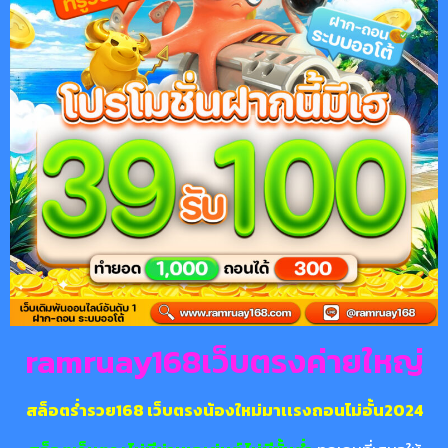
ramruay168เว็บตรงค่ายใหญ่
สล็อตร่ำรวย168 เว็บตรงน้องใหม่มาเเรงถอนไม่อั้น2024