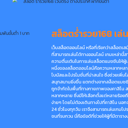
สล็อตร่ำรวย168 เล
เว็บสล็อตออนไลน์ หรือที่เรียกว่าสล็อตเ
ที่สามารถเล่นได้ทางออนไลน์ เกมเหล่านี
ความตื่นเต้นในการเล่นสล็อตแมชชีนให้ผู
หนึ่งของสล็อตออนไลน์คือความหลากหลายข
โบนัสและโปรโมชั่นที่น่าสนใจ ซึ่งช่วยเพ
สนุกสนานยิ่งขึ้น แตกต่างจากสล็อตแมชชีน
ถูกจำกัดในพื้นที่ทางกายภาพของคาสิโน สล
หลากหลาย ซึ่งมีให้เลือกตั้งแต่หลายร้อย
ง่ายๆ โดยไม่ต้องเดินทางไปที่คาสิโน นอก
24 ชั่วโมงทุกวัน เราจึงสามารถเล่นเกมโปรด
ชนที่รบกวน นี่คือข้อดีที่ช่วยให้ผู้ที่มีตา