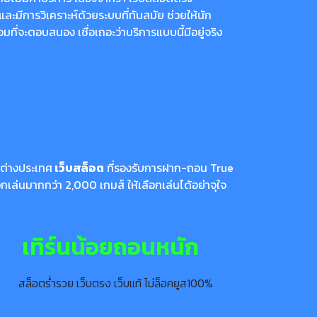
ละมีการวิเคราะห์ด้วยระบบที่ทันสมัย ช่วยให้นัก
มที่จะตอบสนอง เชื่อเถอะว่าบริการแบบนี้มีอยู่จริง
กต่างประเทศ
เว็บสล็อต
ที่รองรับการฝาก-ถอน True
กเล่นมากกว่า 2,000 เกมส์ ให้เลือกเล่นได้อย่าจุใจ
เทิร์นน้อยถอนหนัก