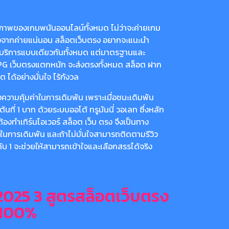
ณภาพของเกมพนันออนไลน์ทั้งหมด ไม่ว่าจะค่ายเกม
รงจากค่ายแน่นอน สล็อตเว็บตรง อยากจะแนะนำ
มีบริการแบบเดียวกันทั้งหมด แต่มาตรฐานและ
G เว็บตรงแตกหนัก จะส่งตรงทั้งหมด สล็อต ฝาก
 ได้อย่างมั่นใจ ไร้กังวล
องความคุ้มค่าในการเดิมพัน เพราะเมื่อชนะเดิมพัน
ต้นที่ 1 บาท ด้วยระบบออโต้ ทรูมันนี่ วอเลท ซึ่งหลัก
ต้องทำเทิร์นโอเวอร์ สล็อต เว็บ ตรง จึงเป็นทาง
ายในการเดิมพัน และถ้าไม่มั่นใจสามารถติดตามรีวิว
บ 1 จะช่วยให้สามารถเข้าใจและเลือกสรรได้จริง
 2025 3 สูตรสล็อตเว็บตรง
 100%