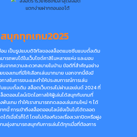
่นสนุกทุกเกม2025
สมือน เป็นรูปแบบดิจิทัลของสล็อตแมชชีนแบบดั้งเดิม
้สามารถพบได้ในเว็บไซต์คาสิโนหลายแห่ง และมอบ
้เล่นจากความสะดวกสบายในบ้าน ข้อดีที่สำคัญอย่าง
องเกมที่มีให้เลือกเล่นมากมาย นอกจากนี้ยังมี
ิ่มโอกาสในการชนะและทำให้ประสบการณ์การเล่น
แบบดั้งเดิม สล็อตเว็บตรงไม่ผ่านเอเย่นต์ 2024 ที่
็อตออนไลน์เปิดโอกาสให้ผู้เล่นได้สนุกกับเกมที่
ถึงพันเกม ทำให้เราสามารถทดลองเล่นเกมใหม่ ๆ ได้
จากนี้ การเข้าถึงสล็อตออนไลน์ยังเป็นไปได้ตลอด
ได้เมื่อไรก็ได้ โดยไม่ต้องกังวลเรื่องเวลาปิดหรือฝูง
รางงานยุ่งสามารถสนุกกับการเล่นได้ทุกเมื่อที่ต้องการ