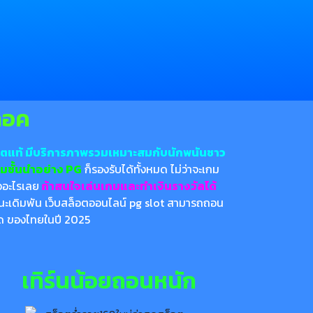
ล็อค
อตแท้ มีบริการภาพรวมเหมาะสมกับนักพนันชาว
มชั้นนำอย่าง PG
ก็รองรับได้ทั้งหมด ไม่ว่าจะเกม
ัวอะไรเลย
ถ้าสนใจเล่นเกมและทำเงินรางวัลได้
เมื่อชนะเดิมพัน เว็บสล็อตออนไลน์ pg slot สามารถถอน
่สุด ของไทยในปี 2025
เทิร์นน้อยถอนหนัก