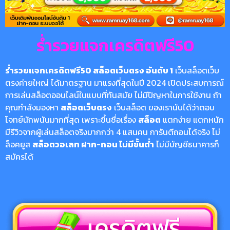
ร่ำรวยแจกเครดิตฟรี50
ร่ำรวยแจกเครดิตฟรี50 สล็อตเว็บตรง อันดับ 1
เว็บสล็อตเว็บ
ตรงค่ายใหญ่ ได้มาตรฐาน มาแรงที่สุดในปี 2024 เปิดประสบการณ์
การเล่นสล็อตออนไลน์ในแบบที่ทันสมัย ไม่มีปัญหาในการใช้งาน ถ้า
คุณกำลังมองหา
สล็อตเว็บตรง
เว็บสล็อต ของเรานับได้ว่าตอบ
โจทย์นักพนันมากที่สุด เพราะขึ้นชื่อเรื่อง
สล็อต
แตกง่าย แตกหนัก
มีรีวิวจากผู้เล่นสล็อตจริงมากกว่า 4 แสนคน การันตีถอนได้จริง ไม่
ล็อคยูส
สล็อตวอเลท ฝาก-ถอน ไม่มีขั้นต่ำ
ไม่มีบัญชีธนาคารก็
สมัครได้