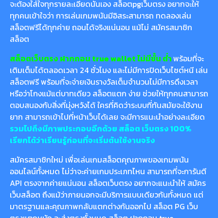
จะต้องใส่ใจทุกรายละเอียดนั่นเอง สล็อตpgเว็บตรง อยากจะให้
ทุกคนเข้าใจว่า การเล่นเกมพนันมีอิสระสามารถ ทดลองเล่น
สล็อตฟรีได้ทุกค่าย ถอนได้จริงแน่นอน แม้ไม่ สมัครสมาชิก
สล็อต
สล็อตเว็บตรง ฝากถอน true wallet ไม่มีขั้น ต่ํา
พร้อมที่จะ
เติมเต็มได้ตลอดเวลา 24 ชั่วโมง และไม่มีการปิดเว็บไซต์หนี เล่น
สล็อตฟรี พร้อมที่จะจ่ายเงินรางวัลเต็มจำนวนไม่มีการดึงเวลา
หรือว่าโกงแม้แต่บาทเดียว สล็อตแตก ง่าย ช่วยให้ทุกคนสามารถ
ตอบสนองกับสิ่งที่มุ่งหวังได้ ใครที่คิดว่าระบบที่ทันสมัยจะใช้งาน
โมง
ยาก สามารถเข้าไปที่หน้าเว็บได้เลย จะมีการแนะนำอย่างละเอียด
รวมไปถึงมีภาพประกอบอีกด้วย สล็อต เว็บตรง 100%
เรียกได้ว่าเรียนรู้ก่อนที่จะเริ่มต้นใช้งานจริง
สมัครสมาชิกใหม่ เพื่อเล่นเกมสล็อตคุณภาพของเกมพนัน
ออนไลน์ทั้งหมด ไม่ว่าจะค่ายเกมประเภทไหน สามารถที่จะการันตี
API ตรงจากค่ายแน่นอน สล็อตเว็บตรง อยากจะแนะนำให้ สมัคร
เว็บสล็อต ถึงแม้ว่าภายนอกจะมีบริการแบบเดียวกันทั้งหมด แต่
มาตรฐานและคุณภาพกลับแตกต่างกันออกไป สล็อต PG เว็บ
ตรงแตกหนัก จะส่งตรงทั้งหมด สล็อต ฝากถอน true