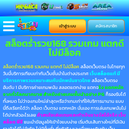
เข้าสู่ระบบ
สมัครสมาชิก
สล็อตรํ่ารวย168 รวมเกม แตกดี
ไม่มีล็อค
สล็อตรํ่ารวย168 รวมเกม แตกดี ไม่มีล็อค
สล็อตเว็บตรง ในไทยทุก
วันนี้บริการเทียบเท่ากับเว็บชั้นนำในต่างประเทศ
เว็บสล็อตแท้ มี
บริการภาพรวมเหมาะสมกับนักพนันชาวไทย
สล็อตเว็บตรง
68
อันดับ 1 มีบริการค่ายเกมพนัน สลอตแตกง่าย แตกจ
ริง แตกหนัก
จากทั่วโลกมากมาย สำหรับค่ายเกมชั้นนำอย่าง PG
ก็รองรับได้
ทั้งหมด ไม่ว่าจะเกมใหม่ล่าสุดหรือว่าเกมเก่าที่ให้บริการมานาน แบบ
นี้ถึงเรียกได้ว่า สล็อต เว็บตรง แตกหนัก นั่นเอง การเล่นเกมพนันไม่
ได้น่ากลัวอะไรเลย
ถ้าสนใจเล่นเกมและทำเงินรางวัลได้จริง เว็บ
68
สล็อต พีจี
แนะนำข้อมูลให้เข้าใจแบบง่าย เริ่มต้นเส้นทางใหม่ที่มีเงิน
รางวัลได้ไม่จำกัด ไม่มีขั้นต่ำ ที่แท้จริง และเมื่อชนะเดิมพัน เว็บ