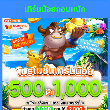
เทิร์นน้อยถอนหนัก