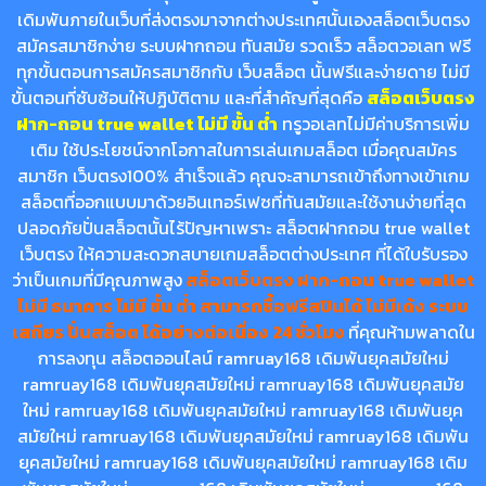
เดิมพันภายในเว็บที่ส่งตรงมาจากต่างประเทศนั้นเอง
สล็อตเว็บตรง
สมัครสมาชิกง่าย ระบบฝากถอน ทันสมัย รวดเร็ว สล็อตวอเลท ฟรี
ทุกขั้นตอน
การสมัครสมาชิกกับ เว็บสล็อต นั้นฟรีและง่ายดาย ไม่มี
ขั้นตอนที่ซับซ้อนให้ปฏิบัติตาม และที่สำคัญที่สุดคือ
สล็อตเว็บตรง
ฝาก-ถอน true wallet ไม่มี ขั้น ต่ํา
ทรูวอเลทไม่มีค่าบริการเพิ่ม
เติม ใช้ประโยชน์จากโอกาสในการเล่นเกมสล็อต เมื่อคุณสมัคร
สมาชิก เว็บตรง100% สำเร็จแล้ว คุณจะสามารถเข้าถึงทางเข้าเกม
สล็อตที่ออกแบบมาด้วยอินเทอร์เฟซที่ทันสมัยและใช้งานง่ายที่สุด
ปลอดภัย
ปั่นสล็อตนั้นไร้ปัญหาเพราะ สล็อตฝากถอน true wallet
เว็บตรง ให้ความสะดวกสบายเกมสล็อตต่างประเทศ ที่ได้ใบรับรอง
ว่าเป็นเกมที่มีคุณภาพสูง
สล็อตเว็บตรง ฝาก-ถอน true wallet
ไม่มี ธนาคาร ไม่มี ขั้น ต่ํา สามารถซื้อฟรีสปินได้ ไม่มีเด้ง ระบบ
เสถียร ปั่นสล็อต ได้อย่างต่อเนื่อง 24 ชั่วโมง
ที่คุณห้ามพลาดใน
การลงทุน สล็อตออนไลน์ ramruay168 เดิมพันยุคสมัยใหม่
ramruay168 เดิมพันยุคสมัยใหม่ ramruay168 เดิมพันยุคสมัย
ใหม่ ramruay168 เดิมพันยุคสมัยใหม่ ramruay168 เดิมพันยุค
สมัยใหม่ ramruay168 เดิมพันยุคสมัยใหม่ ramruay168 เดิมพัน
ยุคสมัยใหม่ ramruay168 เดิมพันยุคสมัยใหม่ ramruay168 เดิม