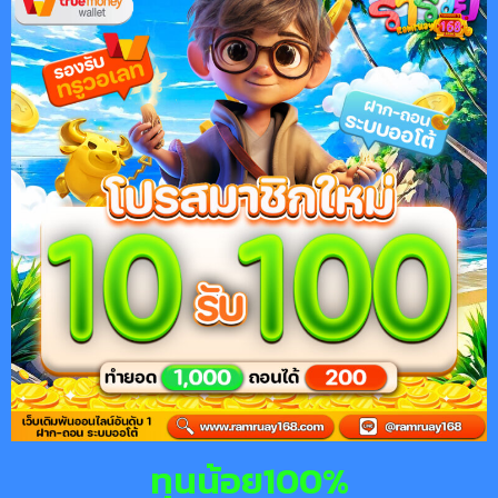
ทุนน้อย100%