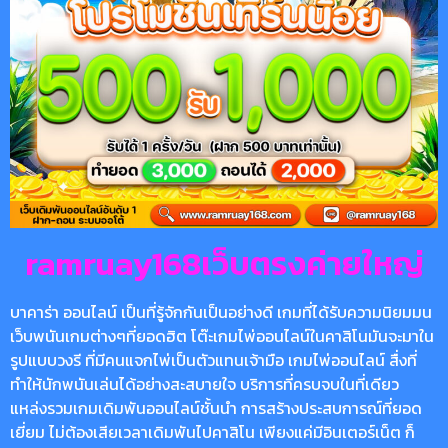
ramruay168เว็บตรงค่ายใหญ่
บาคาร่า ออนไลน์ เป็นที่รู้จักกันเป็นอย่างดี เกมที่ได้รับความนิยมมน
เว็บพนันเกมต่างๆที่ยอดฮิต โต๊ะเกมไพ่ออนไลน์ในคาสิโนมันจะมาใน
รูปแบบวงรี ที่มีคนแจกไพ่เป็นตัวแทนเจ้ามือ เกมไพ่ออนไลน์ สื่งที่
ทำให้นักพนันเล่นได้อย่างสะสบายใจ บริการที่ครบจบในที่เดียว
แหล่งรวมเกมเดิมพันออนไลน์ชั้นนำ การสร้างประสบการณ์ที่ยอด
เยี่ยม ไม่ต้องเสียเวลาเดิมพันไปคาสิโน เพียงแค่มีอินเตอร์เน็ต ก็