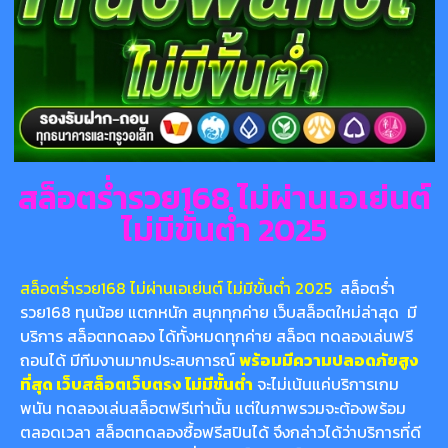
สล็อตรํ่ารวย168 ไม่ผ่านเอเย่นต์
ไม่มีขั้นต่ำ 2025
สล็อตรํ่ารวย168 ไม่ผ่านเอเย่นต์ ไม่มีขั้นต่ำ 2025
สล็อตรํ่า
รวย168 ทุนน้อย แตกหนัก สนุกทุกค่าย เว็บสล็อตใหม่ล่าสุด มี
บริการ สล็อตทดลอง ได้ทั้งหมดทุกค่าย สล็อต ทดลองเล่นฟรี
ถอนได้ มีทีมงานมากประสบการณ์
พร้อมมีความปลอดภัยสูง
ที่สุด เว็บสล็อตเว็บตรง ไม่มีขั้นต่ำ
จะไม่เน้นแค่บริการเกม
พนัน ทดลองเล่นสล็อตฟรีเท่านั้น แต่ในภาพรวมจะต้องพร้อม
ตลอดเวลา สล็อตทดลองซื้อฟรีสปินได้ จึงกล่าวได้ว่าบริการที่ดี