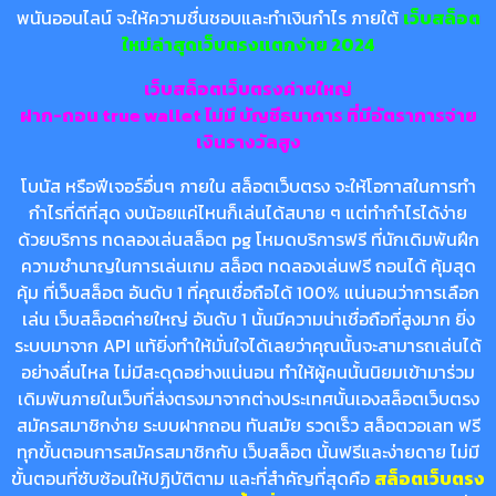
พนันออนไลน์ จะให้ความชื่นชอบและทำเงินกำไร ภายใต้
เว็บสล็อต
ใหม่ล่าสุดเว็บตรงแตกง่าย 2024
เว็บสล็อตเว็บตรงค่ายใหญ่
ฝาก-ถอน true wallet ไม่มี บัญชีธนาคาร ที่มีอัตราการจ่าย
เงินรางวัลสูง
โบนัส หรือฟีเจอร์อื่นๆ ภายใน สล็อตเว็บตรง จะให้โอกาสในการทำ
กำไรที่ดีที่สุด งบน้อยแค่ไหนก็เล่นได้สบาย ๆ แต่ทำกำไรได้ง่าย
ด้วยบริการ ทดลองเล่นสล็อต pg โหมดบริการฟรี ที่นักเดิมพันฝึก
ความชำนาญในการเล่นเกม สล็อต ทดลองเล่นฟรี ถอนได้ คุ้มสุด
คุ้ม ที่เว็บสล็อต อันดับ 1 ที่คุณเชื่อถือได้ 100% แน่นอนว่าการเลือก
เล่น เว็บสล็อตค่ายใหญ่ อันดับ 1 นั้นมีความน่าเชื่อถือที่สูงมาก ยิ่ง
ระบบมาจาก API แท้ยิ่งทำให้มั่นใจได้เลยว่าคุณนั้นจะสามารถเล่นได้
อย่างลื่นไหล ไม่มีสะดุดอย่างแน่นอน ทำให้ผู้คนนั้นนิยมเข้ามาร่วม
เดิมพันภายในเว็บที่ส่งตรงมาจากต่างประเทศนั้นเอง
สล็อตเว็บตรง
สมัครสมาชิกง่าย ระบบฝากถอน ทันสมัย รวดเร็ว สล็อตวอเลท ฟรี
ทุกขั้นตอน
การสมัครสมาชิกกับ เว็บสล็อต นั้นฟรีและง่ายดาย ไม่มี
ขั้นตอนที่ซับซ้อนให้ปฏิบัติตาม และที่สำคัญที่สุดคือ
สล็อตเว็บตรง