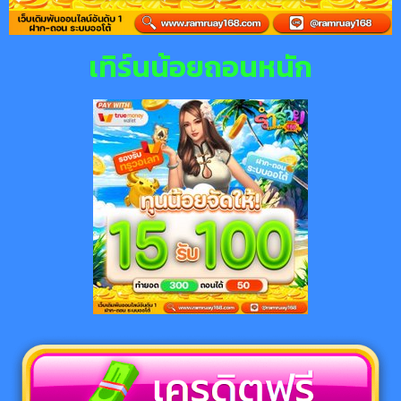
เทิร์นน้อยถอนหนัก