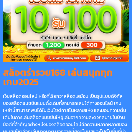
สล็อตร่ำรวย168 เล่นสนุกทุก
เกม2025
เว็บสล็อตออนไลน์ หรือที่เรียกว่าสล็อตเสมือน เป็นรูปแบบดิจิทัล
ของสล็อตแมชชีนแบบดั้งเดิมที่สามารถเล่นได้ทางออนไลน์ เกม
เหล่านี้สามารถพบได้ในเว็บไซต์คาสิโนหลายแห่ง และมอบความตื่น
เต้นในการเล่นสล็อตแมชชีนให้ผู้เล่นจากความสะดวกสบายในบ้าน
ข้อดีที่สำคัญอย่างหนึ่งของสล็อตออนไลน์คือความหลากหลายของ
เกมที่มีให้เลือกเล่นมากมาย นอกจากนี้ยังมีโบนัสและโปรโมชั่นที่น่า