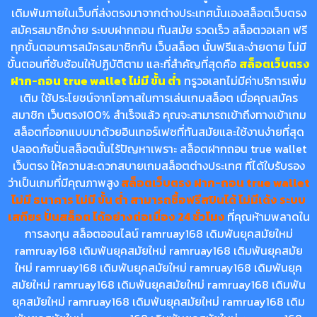
เดิมพันภายในเว็บที่ส่งตรงมาจากต่างประเทศนั้นเอง
สล็อตเว็บตรง
สมัครสมาชิกง่าย ระบบฝากถอน ทันสมัย รวดเร็ว สล็อตวอเลท ฟรี
ทุกขั้นตอน
การสมัครสมาชิกกับ เว็บสล็อต นั้นฟรีและง่ายดาย ไม่มี
ขั้นตอนที่ซับซ้อนให้ปฏิบัติตาม และที่สำคัญที่สุดคือ
สล็อตเว็บตรง
ฝาก-ถอน true wallet ไม่มี ขั้น ต่ํา
ทรูวอเลทไม่มีค่าบริการเพิ่ม
เติม ใช้ประโยชน์จากโอกาสในการเล่นเกมสล็อต เมื่อคุณสมัคร
สมาชิก เว็บตรง100% สำเร็จแล้ว คุณจะสามารถเข้าถึงทางเข้าเกม
สล็อตที่ออกแบบมาด้วยอินเทอร์เฟซที่ทันสมัยและใช้งานง่ายที่สุด
ปลอดภัย
ปั่นสล็อตนั้นไร้ปัญหาเพราะ สล็อตฝากถอน true wallet
เว็บตรง ให้ความสะดวกสบายเกมสล็อตต่างประเทศ ที่ได้ใบรับรอง
ว่าเป็นเกมที่มีคุณภาพสูง
สล็อตเว็บตรง ฝาก-ถอน true wallet
ไม่มี ธนาคาร ไม่มี ขั้น ต่ํา สามารถซื้อฟรีสปินได้ ไม่มีเด้ง ระบบ
เสถียร ปั่นสล็อต ได้อย่างต่อเนื่อง 24 ชั่วโมง
ที่คุณห้ามพลาดใน
การลงทุน สล็อตออนไลน์ ramruay168 เดิมพันยุคสมัยใหม่
ramruay168 เดิมพันยุคสมัยใหม่ ramruay168 เดิมพันยุคสมัย
ใหม่ ramruay168 เดิมพันยุคสมัยใหม่ ramruay168 เดิมพันยุค
สมัยใหม่ ramruay168 เดิมพันยุคสมัยใหม่ ramruay168 เดิมพัน
ยุคสมัยใหม่ ramruay168 เดิมพันยุคสมัยใหม่ ramruay168 เดิม