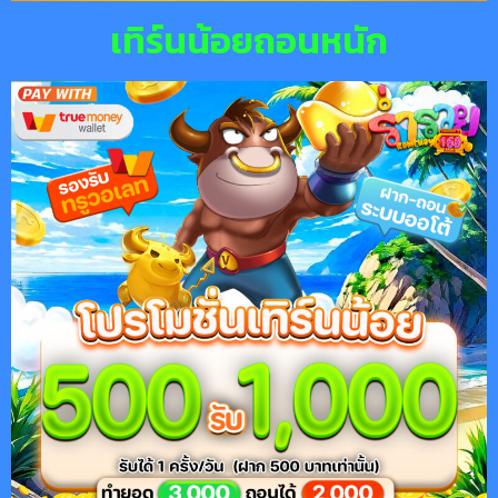
เทิร์นน้อยถอนหนัก