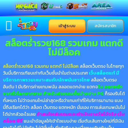
เข้าสู่ระบบ
สมัครสมาชิก
สล็อตรํ่ารวย168 รวมเกม แตกดี
ไม่มีล็อค
สล็อตรํ่ารวย168 รวมเกม แตกดี ไม่มีล็อค
สล็อตเว็บตรง ในไทยทุก
วันนี้บริการเทียบเท่ากับเว็บชั้นนำในต่างประเทศ
เว็บสล็อตแท้ มี
บริการภาพรวมเหมาะสมกับนักพนันชาวไทย
สล็อตเว็บตรง
68
อันดับ 1 มีบริการค่ายเกมพนัน สลอตแตกง่าย แตกจ
ริง แตกหนัก
จากทั่วโลกมากมาย สำหรับค่ายเกมชั้นนำอย่าง PG
ก็รองรับได้
ทั้งหมด ไม่ว่าจะเกมใหม่ล่าสุดหรือว่าเกมเก่าที่ให้บริการมานาน แบบ
นี้ถึงเรียกได้ว่า สล็อต เว็บตรง แตกหนัก นั่นเอง การเล่นเกมพนันไม่
ได้น่ากลัวอะไรเลย
ถ้าสนใจเล่นเกมและทำเงินรางวัลได้จริง เว็บ
68
สล็อต พีจี
แนะนำข้อมูลให้เข้าใจแบบง่าย เริ่มต้นเส้นทางใหม่ที่มีเงิน
รางวัลได้ไม่จำกัด ไม่มีขั้นต่ำ ที่แท้จริง และเมื่อชนะเดิมพัน เว็บ