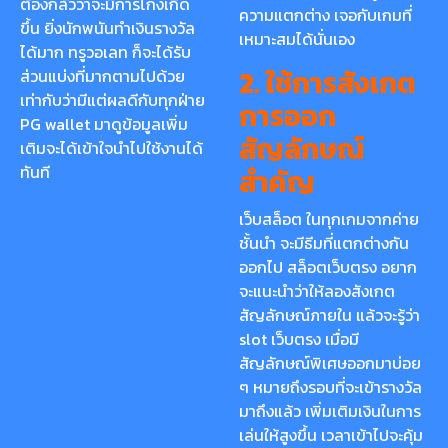
ต้องกลัวว่าจะมีการโกงเกิด
ความแตกต่าง เจอกับเกมที่
ขึ้น ยิ่งนักพนันทำเงินรางวัล
เหมาะสมได้นั่นเอง
ได้มาก ทรูวอเลท ก็จะได้รับ
2. ใช้การสังเกต
ส่วนแบ่งที่มากตามไปด้วย
เท่ากับว่ามีแต่ผลดีกับทุกฝ่าย
การออก
PG wallet มาดูข้อมูลเพิ่ม
สัญลักษณ์
เติมจะได้เข้าใจนำไปใช้งานได้
ทันที
สำคัญ
เว็บสล็อต ในทุกเกมจากค่าย
ชั้นนำ จะมีธีมที่แตกต่างกัน
ออกไป สล็อตเว็บตรง อยาก
จะแนะนำว่าให้ลองสังเกต
สัญลักษณ์ภายใน แล้วจะรู้ว่า
slot เว็บตรง เมื่อมี
สัญลักษณ์พิเศษออกมาบ่อย
ๆ หมายถึงรอบที่จะเข้ารางวัล
มาถึงแล้ว เพิ่มเติมเงินในการ
เล่นให้สูงขึ้น เวลาเข้าไปจะคุ้ม