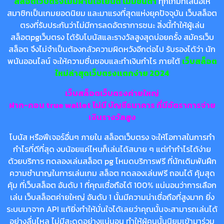
สล็อตเว็บตรงไม่มีผ่านเอเย่นต์ ไม่มีขั้นต่ำ
ทุกเกมที่เสนอให้
สมาชิกเป็นเกมยอดนิยม และมาแรงที่สุดแห่งยุคปัจจุบัน เว็บสล็อต
ตรงที่รับประกันว่าไม่มีการลดอัตราการชนะ สิ่งนี้ทำให้ผู้เล่น
สล็อตpgเว็บตรง ได้รับโบนัสและรางวัลสูงสุดบ่อยครั้ง สมัครเว็บ
สล็อต จึงไม่จำเป็นต้องกลัวความผิดหวังอีกต่อไป รับรองได้ว่า นัก
พนันออนไลน์ จะให้ความชื่นชอบและทำเงินกำไร ภายใต้
เว็บสล็อต
ใหม่ล่าสุดเว็บตรงแตกง่าย 2024
เว็บสล็อตเว็บตรงค่ายใหญ่
ฝาก-ถอน true wallet ไม่มี บัญชีธนาคาร ที่มีอัตราการจ่าย
เงินรางวัลสูง
โบนัส หรือฟีเจอร์อื่นๆ ภายใน สล็อตเว็บตรง จะให้โอกาสในการทำ
กำไรที่ดีที่สุด งบน้อยแค่ไหนก็เล่นได้สบาย ๆ แต่ทำกำไรได้ง่าย
ด้วยบริการ ทดลองเล่นสล็อต pg โหมดบริการฟรี ที่นักเดิมพันฝึก
ความชำนาญในการเล่นเกม สล็อต ทดลองเล่นฟรี ถอนได้ คุ้มสุด
คุ้ม ที่เว็บสล็อต อันดับ 1 ที่คุณเชื่อถือได้ 100% แน่นอนว่าการเลือก
เล่น เว็บสล็อตค่ายใหญ่ อันดับ 1 นั้นมีความน่าเชื่อถือที่สูงมาก ยิ่ง
ระบบมาจาก API แท้ยิ่งทำให้มั่นใจได้เลยว่าคุณนั้นจะสามารถเล่นได้
อย่างลื่นไหล ไม่มีสะดุดอย่างแน่นอน ทำให้ผู้คนนั้นนิยมเข้ามาร่วม