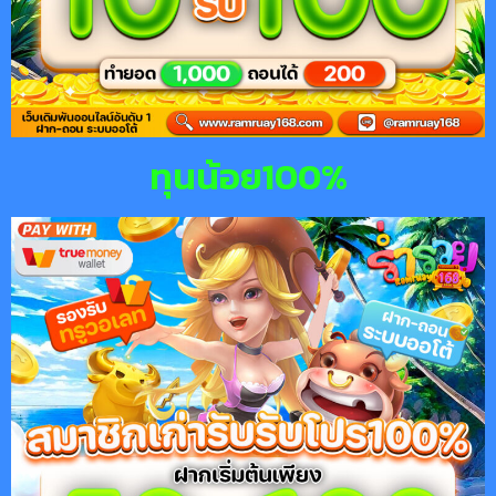
ทุนน้อย100%