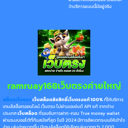
ว่าบริการแบบนี้มีอยู่จริง
ชม
ramruay168เว็บตรงค่ายใหญ่
สล็อตเว็บตรง
เว็บสล็อตลิขสิทธิ์เว็บตรงแท้ 100%
ที่ให้บริการ
เกมส์สล็อตออนไลน์ เว็บตรง ไม่ผ่านเอเย่นต์ API แท้ จากต่าง
ประเทศ
เว็บสล็อต
ที่รองรับการฝาก-ถอน True money wallet
ผ่านระบบออโต้ที่ทันสมัยที่สุด ในปี 2024 มีการอัพเดทระบบให้เข้าใจ
ง่าย เล่นง่ายมากขึ้น มีเกมส์สล็อตให้เลือกเล่นมากกว่า 2,000