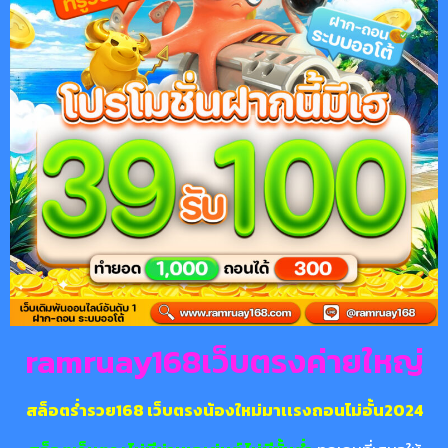
ramruay168เว็บตรงค่ายใหญ่
สล็อตร่ำรวย168 เว็บตรงน้องใหม่มาเเรงถอนไม่อั้น2024