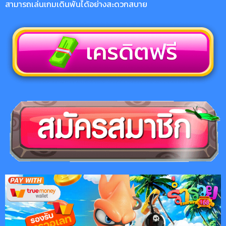
สามารถเล่นเกมเดินพันได้อย่างสะดวกสบาย