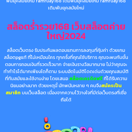
พันยุคสมัยใหม่ ramruay168 เดิมพันยุคสมัยใหม่ ramruay168
เดิมพันยุคสมัยใหม่
สล็อตร่ำรวย168 เว็บสล็อตค่าย
ใหญ่2024
สล็อตเว็บตรง รับประกันผลตอบแทนการลงทุนที่คุ้มค่า ด้วยเกม
สล็อตpgแท้ ที่ไม่เหมือนใคร ทุกครั้งที่คุณใช้บริการ คุณจะพบกับขั้น
ตอนการถอนเงินที่รวดเร็วมาก จ่ายเงินรางวัลมากมาย ไม่ว่าคุณจะ
ทำกำไรได้มากเพียงใดก็ตาม ระบบอัตโนมัติโดดเด่นด้วยคุณสมบัติ
ที่ทันสมัยและใช้งานง่าย โดยเสนอ
สล็อตเครดิตฟรี
ที่ได้รับความ
นิยมอย่างมาก ด้วยเหตุนี้ นักพนันหลาย ๆ คนจึง
สมัครเป็น
สมาชิก
บนเว็บสล็อต เนื่องจากความไว้วางใจที่มีต่อเว็บตรงที่เชื่อ
ถือได้