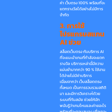
ค่า เว็บตรง 100% พร้อมที่จะ
แตกรางวัลได้อย่างไม่มีการ
จำกัด
3. การใช้
โปรแกรมสแกน
AI ช่วย
สล็อตเว็บตรง กับบริการ AI
ที่จะแนะนำเกมที่กำลังจะแตก
รางวัล บริการเหล่านี้มีความ
แม่นยำมากกว่า 90 % ใช้งาน
ได้ง่ายไม่มีค่าบริการ
เนื่องจากว่า เว็บสล็อตตรง
ทั้งหมด เป็นการรวบรวมสถิติ
มา และมีการวิเคราะห์ด้วย
ระบบที่ทันสมัย ช่วยให้นัก
พนันรู้ว่าเกมไหนและค่ายอะไร
พร้อมที่จะตอบสนอง เชื่อเถอะ