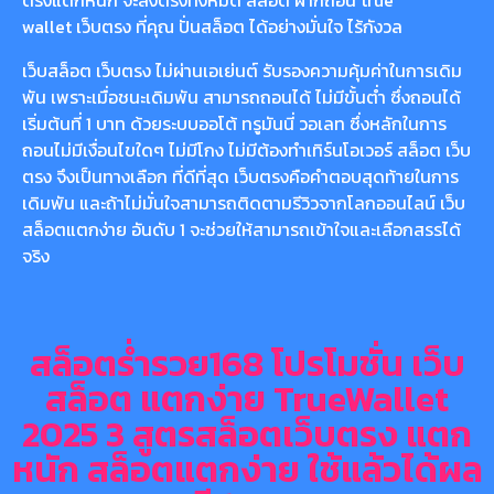
wallet เว็บตรง ที่คุณ ปั่นสล็อต ได้อย่างมั่นใจ ไร้กังวล
เว็บสล็อต เว็บตรง ไม่ผ่านเอเย่นต์ รับรองความคุ้มค่าในการเดิม
พัน เพราะเมื่อชนะเดิมพัน สามารถถอนได้ ไม่มีขั้นต่ำ ซึ่งถอนได้
เริ่มต้นที่ 1 บาท ด้วยระบบออโต้ ทรูมันนี่ วอเลท ซึ่งหลักในการ
ถอนไม่มีเงื่อนไขใดๆ ไม่มีโกง ไม่มีต้องทำเทิร์นโอเวอร์ สล็อต เว็บ
ตรง จึงเป็นทางเลือก ที่ดีที่สุด เว็บตรงคือคำตอบสุดท้ายในการ
เดิมพัน และถ้าไม่มั่นใจสามารถติดตามรีวิวจากโลกออนไลน์ เว็บ
สล็อตแตกง่าย อันดับ 1 จะช่วยให้สามารถเข้าใจและเลือกสรรได้
จริง
สล็อตรํ่ารวย168 โปรโมชั่น เว็บ
สล็อต แตกง่าย TrueWallet
2025 3 สูตรสล็อตเว็บตรง แตก
หนัก สล็อตแตกง่าย ใช้แล้วได้ผล