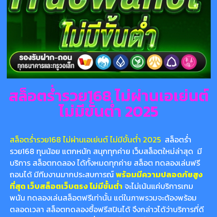
สล็อตรํ่ารวย168 ไม่ผ่านเอเย่นต์
ไม่มีขั้นต่ำ 2025
สล็อตรํ่ารวย168 ไม่ผ่านเอเย่นต์ ไม่มีขั้นต่ำ 2025
สล็อตรํ่า
รวย168 ทุนน้อย แตกหนัก สนุกทุกค่าย เว็บสล็อตใหม่ล่าสุด มี
บริการ สล็อตทดลอง ได้ทั้งหมดทุกค่าย สล็อต ทดลองเล่นฟรี
ถอนได้ มีทีมงานมากประสบการณ์
พร้อมมีความปลอดภัยสูง
ที่สุด เว็บสล็อตเว็บตรง ไม่มีขั้นต่ำ
จะไม่เน้นแค่บริการเกม
พนัน ทดลองเล่นสล็อตฟรีเท่านั้น แต่ในภาพรวมจะต้องพร้อม
ตลอดเวลา สล็อตทดลองซื้อฟรีสปินได้ จึงกล่าวได้ว่าบริการที่ดี