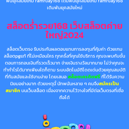
พันยุคสมัยใหม่ ramruay168 เดิมพันยุคสมัยใหม่ ramruay168
เดิมพันยุคสมัยใหม่
สล็อตร่ำรวย168 เว็บสล็อตค่าย
ใหญ่2024
สล็อตเว็บตรง รับประกันผลตอบแทนการลงทุนที่คุ้มค่า ด้วยเกม
สล็อตpgแท้ ที่ไม่เหมือนใคร ทุกครั้งที่คุณใช้บริการ คุณจะพบกับขั้น
ตอนการถอนเงินที่รวดเร็วมาก จ่ายเงินรางวัลมากมาย ไม่ว่าคุณจะ
ทำกำไรได้มากเพียงใดก็ตาม ระบบอัตโนมัติโดดเด่นด้วยคุณสมบัติ
ที่ทันสมัยและใช้งานง่าย โดยเสนอ
สล็อตเครดิตฟรี
ที่ได้รับความ
นิยมอย่างมาก ด้วยเหตุนี้ นักพนันหลาย ๆ คนจึง
สมัครเป็น
สมาชิก
บนเว็บสล็อต เนื่องจากความไว้วางใจที่มีต่อเว็บตรงที่เชื่อ
ถือได้