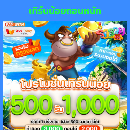
เทิร์นน้อยถอนหนัก