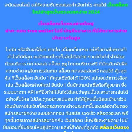
พนันออนไลน์ จะให้ความชื่นชอบและทำเงินกำไร ภายใต้
เว็บสล็อต
ใหม่ล่าสุดเว็บตรงแตกง่าย 2024
เว็บสล็อตเว็บตรงค่ายใหญ่
ฝาก-ถอน true wallet ไม่มี บัญชีธนาคาร ที่มีอัตราการจ่าย
เงินรางวัลสูง
โบนัส หรือฟีเจอร์อื่นๆ ภายใน สล็อตเว็บตรง จะให้โอกาสในการทำ
กำไรที่ดีที่สุด งบน้อยแค่ไหนก็เล่นได้สบาย ๆ แต่ทำกำไรได้ง่าย
ด้วยบริการ ทดลองเล่นสล็อต pg โหมดบริการฟรี ที่นักเดิมพันฝึก
ความชำนาญในการเล่นเกม สล็อต ทดลองเล่นฟรี ถอนได้ คุ้มสุด
คุ้ม ที่เว็บสล็อต อันดับ 1 ที่คุณเชื่อถือได้ 100% แน่นอนว่าการเลือก
เล่น เว็บสล็อตค่ายใหญ่ อันดับ 1 นั้นมีความน่าเชื่อถือที่สูงมาก ยิ่ง
ระบบมาจาก API แท้ยิ่งทำให้มั่นใจได้เลยว่าคุณนั้นจะสามารถเล่นได้
อย่างลื่นไหล ไม่มีสะดุดอย่างแน่นอน ทำให้ผู้คนนั้นนิยมเข้ามาร่วม
เดิมพันภายในเว็บที่ส่งตรงมาจากต่างประเทศนั้นเอง
สล็อตเว็บตรง
สมัครสมาชิกง่าย ระบบฝากถอน ทันสมัย รวดเร็ว สล็อตวอเลท ฟรี
ทุกขั้นตอน
การสมัครสมาชิกกับ เว็บสล็อต นั้นฟรีและง่ายดาย ไม่มี
ขั้นตอนที่ซับซ้อนให้ปฏิบัติตาม และที่สำคัญที่สุดคือ
สล็อตเว็บตรง