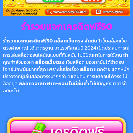
ร่ำรวยแจกเครดิตฟรี50
ร่ำรวยแจกเครดิตฟรี50 สล็อตเว็บตรง อันดับ 1
เว็บสล็อตเว็บ
ตรงค่ายใหญ่ ได้มาตรฐาน มาแรงที่สุดในปี 2024 เปิดประสบการณ์
การเล่นสล็อตออนไลน์ในแบบที่ทันสมัย ไม่มีปัญหาในการใช้งาน ถ้า
คุณกำลังมองหา
สล็อตเว็บตรง
เว็บสล็อต ของเรานับได้ว่าตอบ
โจทย์นักพนันมากที่สุด เพราะขึ้นชื่อเรื่อง
สล็อต
แตกง่าย แตกหนัก
มีรีวิวจากผู้เล่นสล็อตจริงมากกว่า 4 แสนคน การันตีถอนได้จริง ไม่
ล็อคยูส
สล็อตวอเลท ฝาก-ถอน ไม่มีขั้นต่ำ
ไม่มีบัญชีธนาคารก็
สมัครได้