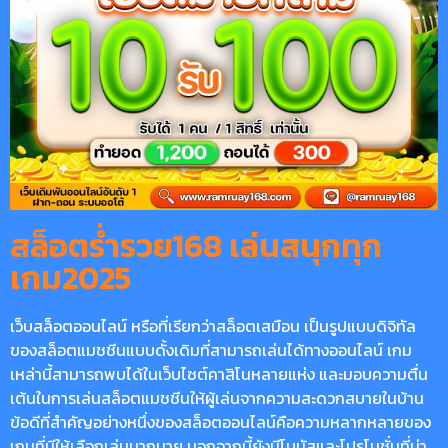
สล็อตร่ำรวย168 เล่นสนุกทุก
เกม2025
เว็บสล็อตออนไลน์ หรือที่เรียกว่าสล็อตเสมือน เป็นรูปแบบดิจิทัล
ของสล็อตแมชชีนแบบดั้งเดิมที่สามารถเล่นได้ทางออนไลน์ เกม
เหล่านี้สามารถพบได้ในเว็บไซต์คาสิโนหลายแห่ง และมอบความตื่น
เต้นในการเล่นสล็อตแมชชีนให้ผู้เล่นจากความสะดวกสบายในบ้าน
ข้อดีที่สำคัญอย่างหนึ่งของสล็อตออนไลน์คือความหลากหลายของ
เกมที่มีให้เลือกเล่นมากมาย นอกจากนี้ยังมีโบนัสและโปรโมชั่นที่น่า