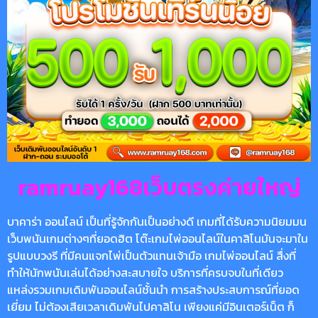
ramruay168เว็บตรงค่ายใหญ่
บาคาร่า ออนไลน์ เป็นที่รู้จักกันเป็นอย่างดี เกมที่ได้รับความนิยมมน
เว็บพนันเกมต่างๆที่ยอดฮิต โต๊ะเกมไพ่ออนไลน์ในคาสิโนมันจะมาใน
รูปแบบวงรี ที่มีคนแจกไพ่เป็นตัวแทนเจ้ามือ เกมไพ่ออนไลน์ สื่งที่
ทำให้นักพนันเล่นได้อย่างสะสบายใจ บริการที่ครบจบในที่เดียว
แหล่งรวมเกมเดิมพันออนไลน์ชั้นนำ การสร้างประสบการณ์ที่ยอด
เยี่ยม ไม่ต้องเสียเวลาเดิมพันไปคาสิโน เพียงแค่มีอินเตอร์เน็ต ก็