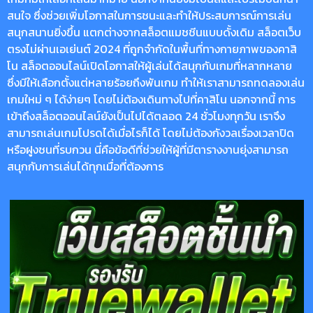
สนใจ ซึ่งช่วยเพิ่มโอกาสในการชนะและทำให้ประสบการณ์การเล่น
สนุกสนานยิ่งขึ้น แตกต่างจากสล็อตแมชชีนแบบดั้งเดิม สล็อตเว็บ
ตรงไม่ผ่านเอเย่นต์ 2024 ที่ถูกจำกัดในพื้นที่ทางกายภาพของคาสิ
โน สล็อตออนไลน์เปิดโอกาสให้ผู้เล่นได้สนุกกับเกมที่หลากหลาย
ซึ่งมีให้เลือกตั้งแต่หลายร้อยถึงพันเกม ทำให้เราสามารถทดลองเล่น
เกมใหม่ ๆ ได้ง่ายๆ โดยไม่ต้องเดินทางไปที่คาสิโน นอกจากนี้ การ
เข้าถึงสล็อตออนไลน์ยังเป็นไปได้ตลอด 24 ชั่วโมงทุกวัน เราจึง
สามารถเล่นเกมโปรดได้เมื่อไรก็ได้ โดยไม่ต้องกังวลเรื่องเวลาปิด
หรือฝูงชนที่รบกวน นี่คือข้อดีที่ช่วยให้ผู้ที่มีตารางงานยุ่งสามารถ
สนุกกับการเล่นได้ทุกเมื่อที่ต้องการ