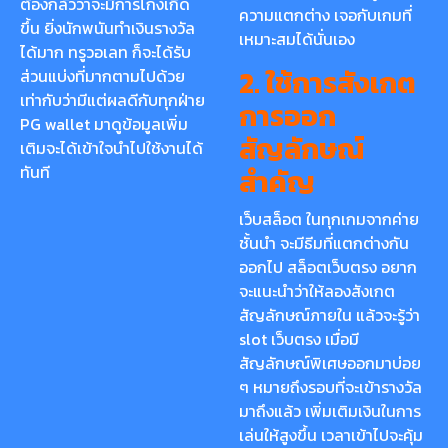
ต้องกลัวว่าจะมีการโกงเกิด
ความแตกต่าง เจอกับเกมที่
ขึ้น ยิ่งนักพนันทำเงินรางวัล
เหมาะสมได้นั่นเอง
ได้มาก ทรูวอเลท ก็จะได้รับ
2. ใช้การสังเกต
ส่วนแบ่งที่มากตามไปด้วย
เท่ากับว่ามีแต่ผลดีกับทุกฝ่าย
การออก
PG wallet มาดูข้อมูลเพิ่ม
สัญลักษณ์
เติมจะได้เข้าใจนำไปใช้งานได้
ทันที
สำคัญ
เว็บสล็อต ในทุกเกมจากค่าย
ชั้นนำ จะมีธีมที่แตกต่างกัน
ออกไป สล็อตเว็บตรง อยาก
จะแนะนำว่าให้ลองสังเกต
สัญลักษณ์ภายใน แล้วจะรู้ว่า
slot เว็บตรง เมื่อมี
สัญลักษณ์พิเศษออกมาบ่อย
ๆ หมายถึงรอบที่จะเข้ารางวัล
มาถึงแล้ว เพิ่มเติมเงินในการ
เล่นให้สูงขึ้น เวลาเข้าไปจะคุ้ม