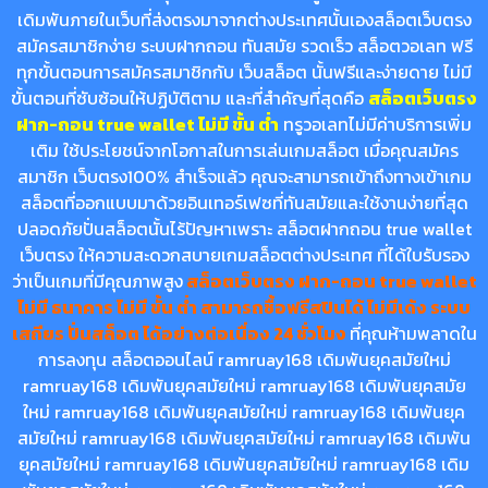
เดิมพันภายในเว็บที่ส่งตรงมาจากต่างประเทศนั้นเอง
สล็อตเว็บตรง
สมัครสมาชิกง่าย ระบบฝากถอน ทันสมัย รวดเร็ว สล็อตวอเลท ฟรี
ทุกขั้นตอน
การสมัครสมาชิกกับ เว็บสล็อต นั้นฟรีและง่ายดาย ไม่มี
ขั้นตอนที่ซับซ้อนให้ปฏิบัติตาม และที่สำคัญที่สุดคือ
สล็อตเว็บตรง
ฝาก-ถอน true wallet ไม่มี ขั้น ต่ํา
ทรูวอเลทไม่มีค่าบริการเพิ่ม
เติม ใช้ประโยชน์จากโอกาสในการเล่นเกมสล็อต เมื่อคุณสมัคร
สมาชิก เว็บตรง100% สำเร็จแล้ว คุณจะสามารถเข้าถึงทางเข้าเกม
สล็อตที่ออกแบบมาด้วยอินเทอร์เฟซที่ทันสมัยและใช้งานง่ายที่สุด
ปลอดภัย
ปั่นสล็อตนั้นไร้ปัญหาเพราะ สล็อตฝากถอน true wallet
เว็บตรง ให้ความสะดวกสบายเกมสล็อตต่างประเทศ ที่ได้ใบรับรอง
ว่าเป็นเกมที่มีคุณภาพสูง
สล็อตเว็บตรง ฝาก-ถอน true wallet
ไม่มี ธนาคาร ไม่มี ขั้น ต่ํา สามารถซื้อฟรีสปินได้ ไม่มีเด้ง ระบบ
เสถียร ปั่นสล็อต ได้อย่างต่อเนื่อง 24 ชั่วโมง
ที่คุณห้ามพลาดใน
การลงทุน สล็อตออนไลน์ ramruay168 เดิมพันยุคสมัยใหม่
ramruay168 เดิมพันยุคสมัยใหม่ ramruay168 เดิมพันยุคสมัย
ใหม่ ramruay168 เดิมพันยุคสมัยใหม่ ramruay168 เดิมพันยุค
สมัยใหม่ ramruay168 เดิมพันยุคสมัยใหม่ ramruay168 เดิมพัน
ยุคสมัยใหม่ ramruay168 เดิมพันยุคสมัยใหม่ ramruay168 เดิม