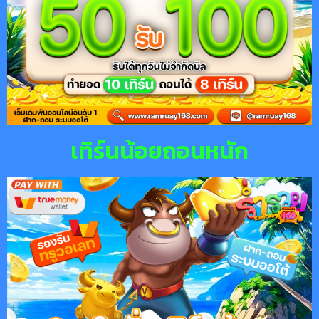
OT
เทิร์นน้อยถอนหนัก