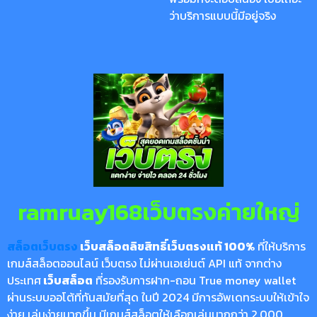
ว่าบริการแบบนี้มีอยู่จริง
ชม
ramruay168เว็บตรงค่ายใหญ่
สล็อตเว็บตรง
เว็บสล็อตลิขสิทธิ์เว็บตรงแท้ 100%
ที่ให้บริการ
เกมส์สล็อตออนไลน์ เว็บตรง ไม่ผ่านเอเย่นต์ API แท้ จากต่าง
ประเทศ
เว็บสล็อต
ที่รองรับการฝาก-ถอน True money wallet
ผ่านระบบออโต้ที่ทันสมัยที่สุด ในปี 2024 มีการอัพเดทระบบให้เข้าใจ
ง่าย เล่นง่ายมากขึ้น มีเกมส์สล็อตให้เลือกเล่นมากกว่า 2,000