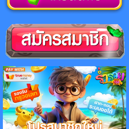
ay168
25