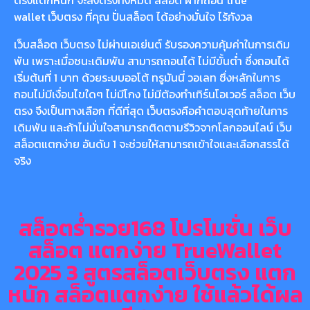
wallet เว็บตรง ที่คุณ ปั่นสล็อต ได้อย่างมั่นใจ ไร้กังวล
เว็บสล็อต เว็บตรง ไม่ผ่านเอเย่นต์ รับรองความคุ้มค่าในการเดิม
พัน เพราะเมื่อชนะเดิมพัน สามารถถอนได้ ไม่มีขั้นต่ำ ซึ่งถอนได้
เริ่มต้นที่ 1 บาท ด้วยระบบออโต้ ทรูมันนี่ วอเลท ซึ่งหลักในการ
ถอนไม่มีเงื่อนไขใดๆ ไม่มีโกง ไม่มีต้องทำเทิร์นโอเวอร์ สล็อต เว็บ
ตรง จึงเป็นทางเลือก ที่ดีที่สุด เว็บตรงคือคำตอบสุดท้ายในการ
เดิมพัน และถ้าไม่มั่นใจสามารถติดตามรีวิวจากโลกออนไลน์ เว็บ
สล็อตแตกง่าย อันดับ 1 จะช่วยให้สามารถเข้าใจและเลือกสรรได้
จริง
สล็อตรํ่ารวย168 โปรโมชั่น เว็บ
สล็อต แตกง่าย TrueWallet
2025 3 สูตรสล็อตเว็บตรง แตก
หนัก สล็อตแตกง่าย ใช้แล้วได้ผล