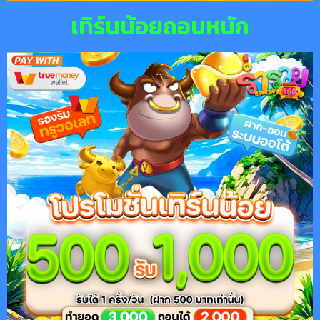
เทิร์นน้อยถอนหนัก