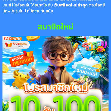
เกมส์ ให้เลือกเล่นได้อย่าจุใจ กับ
เว็บสล็อตใหม่ล่าสุด
ตอบโจทย์
นักพนันรุ่นใหม่ ที่มีความทันสมัย
สมาชิกใหม่