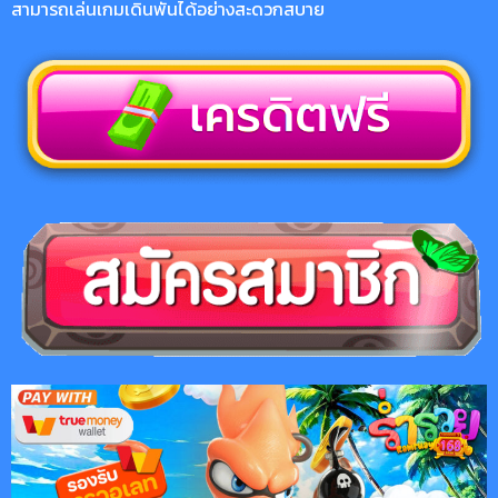
สามารถเล่นเกมเดินพันได้อย่างสะดวกสบาย