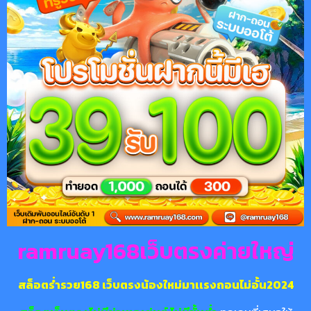
ramruay168เว็บตรงค่ายใหญ่
สล็อตร่ำรวย168 เว็บตรงน้องใหม่มาเเรงถอนไม่อั้น2024