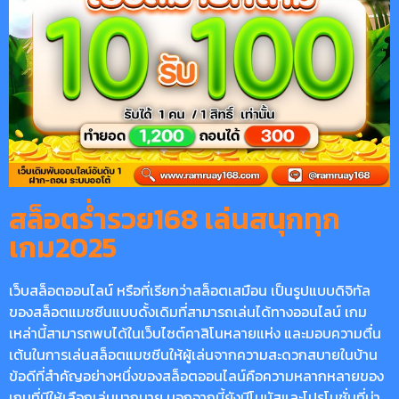
สล็อตร่ำรวย168 เล่นสนุกทุก
เกม2025
เว็บสล็อตออนไลน์ หรือที่เรียกว่าสล็อตเสมือน เป็นรูปแบบดิจิทัล
ของสล็อตแมชชีนแบบดั้งเดิมที่สามารถเล่นได้ทางออนไลน์ เกม
เหล่านี้สามารถพบได้ในเว็บไซต์คาสิโนหลายแห่ง และมอบความตื่น
เต้นในการเล่นสล็อตแมชชีนให้ผู้เล่นจากความสะดวกสบายในบ้าน
ข้อดีที่สำคัญอย่างหนึ่งของสล็อตออนไลน์คือความหลากหลายของ
เกมที่มีให้เลือกเล่นมากมาย นอกจากนี้ยังมีโบนัสและโปรโมชั่นที่น่า