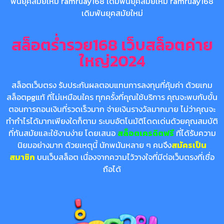
พันยุคสมัยใหม่ ramruay168 เดิมพันยุคสมัยใหม่ ramruay168
เดิมพันยุคสมัยใหม่
สล็อตร่ำรวย168 เว็บสล็อตค่าย
ใหญ่2024
สล็อตเว็บตรง รับประกันผลตอบแทนการลงทุนที่คุ้มค่า ด้วยเกม
สล็อตpgแท้ ที่ไม่เหมือนใคร ทุกครั้งที่คุณใช้บริการ คุณจะพบกับขั้น
ตอนการถอนเงินที่รวดเร็วมาก จ่ายเงินรางวัลมากมาย ไม่ว่าคุณจะ
ทำกำไรได้มากเพียงใดก็ตาม ระบบอัตโนมัติโดดเด่นด้วยคุณสมบัติ
ที่ทันสมัยและใช้งานง่าย โดยเสนอ
สล็อตเครดิตฟรี
ที่ได้รับความ
นิยมอย่างมาก ด้วยเหตุนี้ นักพนันหลาย ๆ คนจึง
สมัครเป็น
สมาชิก
บนเว็บสล็อต เนื่องจากความไว้วางใจที่มีต่อเว็บตรงที่เชื่อ
ถือได้