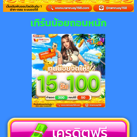
เทิร์นน้อยถอนหนัก