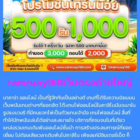
ramruay168เว็บตรงค่ายใหญ่
บาคาร่า ออนไลน์ เป็นที่รู้จักกันเป็นอย่างดี เกมที่ได้รับความนิยมมน
เว็บพนันเกมต่างๆที่ยอดฮิต โต๊ะเกมไพ่ออนไลน์ในคาสิโนมันจะมาใน
รูปแบบวงรี ที่มีคนแจกไพ่เป็นตัวแทนเจ้ามือ เกมไพ่ออนไลน์ สื่งที่
ทำให้นักพนันเล่นได้อย่างสะสบายใจ บริการที่ครบจบในที่เดียว
แหล่งรวมเกมเดิมพันออนไลน์ชั้นนำ การสร้างประสบการณ์ที่ยอด
เยี่ยม ไม่ต้องเสียเวลาเดิมพันไปคาสิโน เพียงแค่มีอินเตอร์เน็ต ก็