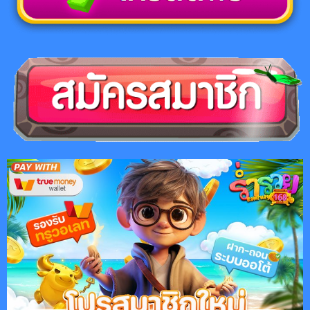
ay168
25