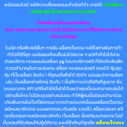
พนันออนไลน์ จะให้ความชื่นชอบและทำเงินกำไร ภายใต้
เว็บสล็อต
ใหม่ล่าสุดเว็บตรงแตกง่าย 2024
เว็บสล็อตเว็บตรงค่ายใหญ่
ฝาก-ถอน true wallet ไม่มี บัญชีธนาคาร ที่มีอัตราการจ่าย
เงินรางวัลสูง
โบนัส หรือฟีเจอร์อื่นๆ ภายใน สล็อตเว็บตรง จะให้โอกาสในการทำ
กำไรที่ดีที่สุด งบน้อยแค่ไหนก็เล่นได้สบาย ๆ แต่ทำกำไรได้ง่าย
ด้วยบริการ ทดลองเล่นสล็อต pg โหมดบริการฟรี ที่นักเดิมพันฝึก
ความชำนาญในการเล่นเกม สล็อต ทดลองเล่นฟรี ถอนได้ คุ้มสุด
คุ้ม ที่เว็บสล็อต อันดับ 1 ที่คุณเชื่อถือได้ 100% แน่นอนว่าการเลือก
เล่น เว็บสล็อตค่ายใหญ่ อันดับ 1 นั้นมีความน่าเชื่อถือที่สูงมาก ยิ่ง
ระบบมาจาก API แท้ยิ่งทำให้มั่นใจได้เลยว่าคุณนั้นจะสามารถเล่นได้
อย่างลื่นไหล ไม่มีสะดุดอย่างแน่นอน ทำให้ผู้คนนั้นนิยมเข้ามาร่วม
เดิมพันภายในเว็บที่ส่งตรงมาจากต่างประเทศนั้นเอง
สล็อตเว็บตรง
สมัครสมาชิกง่าย ระบบฝากถอน ทันสมัย รวดเร็ว สล็อตวอเลท ฟรี
ทุกขั้นตอน
การสมัครสมาชิกกับ เว็บสล็อต นั้นฟรีและง่ายดาย ไม่มี
ขั้นตอนที่ซับซ้อนให้ปฏิบัติตาม และที่สำคัญที่สุดคือ
สล็อตเว็บตรง