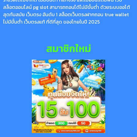
สล็อตออนไลน์ pg slot สามารถถอนได้ไม่มีขั้นต่ำ ด้วยระบบออโต้
สุดทันสมัย เว็บตรง อันดับ 1 สล็อตเว็บตรงฝากถอน true wallet
68
ไม่มีขั้นต่ํา เว็บตรงแท้ ที่ดีที่สุด ของไทยในปี 2025
สมาชิกใหม่
68
25
68ทดลอง
68พนัน