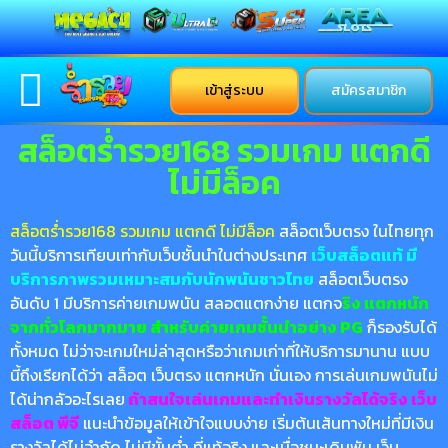
เข้าสู่ระบบ
สมัครสมาชิก
สล็อตรํ่ารวย168 รวมเกม แตกดี
ไม่มีล็อค
สล็อตรํ่ารวย168 รวมเกม แตกดี ไม่มีล็อค
สล็อตเว็บตรง ในไทยทุก
วันนี้บริการเทียบเท่ากับเว็บชั้นนำในต่างประเทศ
เว็บสล็อตแท้ มี
บริการภาพรวมเหมาะสมกับนักพนันชาวไทย
สล็อตเว็บตรง
68
อันดับ 1 มีบริการค่ายเกมพนัน สลอตแตกง่าย แตกจ
ริง แตกหนัก
จากทั่วโลกมากมาย สำหรับค่ายเกมชั้นนำอย่าง PG
ก็รองรับได้
ทั้งหมด ไม่ว่าจะเกมใหม่ล่าสุดหรือว่าเกมเก่าที่ให้บริการมานาน แบบ
นี้ถึงเรียกได้ว่า สล็อต เว็บตรง แตกหนัก นั่นเอง การเล่นเกมพนันไม่
ได้น่ากลัวอะไรเลย
ถ้าสนใจเล่นเกมและทำเงินรางวัลได้จริง เว็บ
68
สล็อต พีจี
แนะนำข้อมูลให้เข้าใจแบบง่าย เริ่มต้นเส้นทางใหม่ที่มีเงิน
รางวัลได้ไม่จำกัด ไม่มีขั้นต่ำ ที่แท้จริง และเมื่อชนะเดิมพัน เว็บ