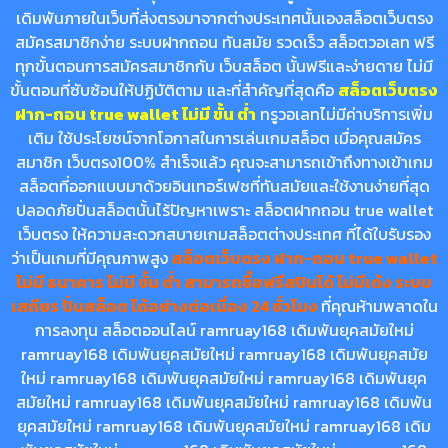
เดิมพันภายในเว็บที่ส่งตรงมาจากต่างประเทศนั้นเอง
สล็อตเว็บตรง
สมัครสมาชิกง่าย ระบบฝากถอน ทันสมัย รวดเร็ว สล็อตวอเลท ฟรี
ทุกขั้นตอน
การสมัครสมาชิกกับ เว็บสล็อต นั้นฟรีและง่ายดาย ไม่มี
ขั้นตอนที่ซับซ้อนให้ปฏิบัติตาม และที่สำคัญที่สุดคือ
สล็อตเว็บตรง
ฝาก-ถอน true wallet ไม่มี ขั้น ต่ํา
ทรูวอเลทไม่มีค่าบริการเพิ่ม
เติม ใช้ประโยชน์จากโอกาสในการเล่นเกมสล็อต เมื่อคุณสมัคร
สมาชิก เว็บตรง100% สำเร็จแล้ว คุณจะสามารถเข้าถึงทางเข้าเกม
สล็อตที่ออกแบบมาด้วยอินเทอร์เฟซที่ทันสมัยและใช้งานง่ายที่สุด
ปลอดภัย
ปั่นสล็อตนั้นไร้ปัญหาเพราะ สล็อตฝากถอน true wallet
เว็บตรง ให้ความสะดวกสบายเกมสล็อตต่างประเทศ ที่ได้ใบรับรอง
ว่าเป็นเกมที่มีคุณภาพสูง
สล็อตเว็บตรง ฝาก-ถอน true wallet
ไม่มี ธนาคาร ไม่มี ขั้น ต่ํา สามารถซื้อฟรีสปินได้ ไม่มีเด้ง ระบบ
เสถียร ปั่นสล็อต ได้อย่างต่อเนื่อง 24 ชั่วโมง
ที่คุณห้ามพลาดใน
การลงทุน สล็อตออนไลน์ ramruay168 เดิมพันยุคสมัยใหม่
ramruay168 เดิมพันยุคสมัยใหม่ ramruay168 เดิมพันยุคสมัย
ใหม่ ramruay168 เดิมพันยุคสมัยใหม่ ramruay168 เดิมพันยุค
สมัยใหม่ ramruay168 เดิมพันยุคสมัยใหม่ ramruay168 เดิมพัน
ยุคสมัยใหม่ ramruay168 เดิมพันยุคสมัยใหม่ ramruay168 เดิม