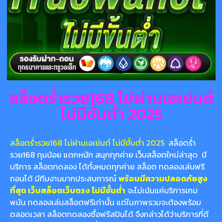
สล็อตรํ่ารวย168 ไม่ผ่านเอเย่นต์
ไม่มีขั้นต่ำ 2025
สล็อตรํ่ารวย168 ไม่ผ่านเอเย่นต์ ไม่มีขั้นต่ำ 2025
สล็อตรํ่า
รวย168 ทุนน้อย แตกหนัก สนุกทุกค่าย เว็บสล็อตใหม่ล่าสุด มี
บริการ สล็อตทดลอง ได้ทั้งหมดทุกค่าย สล็อต ทดลองเล่นฟรี
ถอนได้ มีทีมงานมากประสบการณ์
พร้อมมีความปลอดภัยสูง
ที่สุด เว็บสล็อตเว็บตรง ไม่มีขั้นต่ำ
จะไม่เน้นแค่บริการเกม
พนัน ทดลองเล่นสล็อตฟรีเท่านั้น แต่ในภาพรวมจะต้องพร้อม
ตลอดเวลา สล็อตทดลองซื้อฟรีสปินได้ จึงกล่าวได้ว่าบริการที่ดี