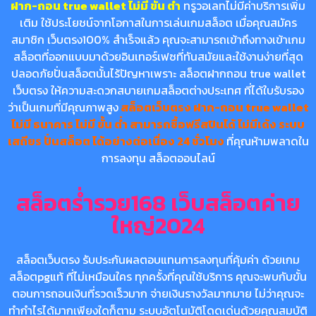
ฝาก-ถอน true wallet ไม่มี ขั้น ต่ํา
ทรูวอเลทไม่มีค่าบริการเพิ่ม
เติม ใช้ประโยชน์จากโอกาสในการเล่นเกมสล็อต เมื่อคุณสมัคร
สมาชิก เว็บตรง100% สำเร็จแล้ว คุณจะสามารถเข้าถึงทางเข้าเกม
สล็อตที่ออกแบบมาด้วยอินเทอร์เฟซที่ทันสมัยและใช้งานง่ายที่สุด
ปลอดภัย
ปั่นสล็อตนั้นไร้ปัญหาเพราะ สล็อตฝากถอน true wallet
เว็บตรง ให้ความสะดวกสบายเกมสล็อตต่างประเทศ ที่ได้ใบรับรอง
ว่าเป็นเกมที่มีคุณภาพสูง
สล็อตเว็บตรง ฝาก-ถอน true wallet
ไม่มี ธนาคาร ไม่มี ขั้น ต่ํา สามารถซื้อฟรีสปินได้ ไม่มีเด้ง ระบบ
เสถียร ปั่นสล็อต ได้อย่างต่อเนื่อง 24 ชั่วโมง
ที่คุณห้ามพลาดใน
การลงทุน สล็อตออนไลน์
สล็อตร่ำรวย168 เว็บสล็อตค่าย
ใหญ่2024
สล็อตเว็บตรง รับประกันผลตอบแทนการลงทุนที่คุ้มค่า ด้วยเกม
สล็อตpgแท้ ที่ไม่เหมือนใคร ทุกครั้งที่คุณใช้บริการ คุณจะพบกับขั้น
ตอนการถอนเงินที่รวดเร็วมาก จ่ายเงินรางวัลมากมาย ไม่ว่าคุณจะ
ทำกำไรได้มากเพียงใดก็ตาม ระบบอัตโนมัติโดดเด่นด้วยคุณสมบัติ