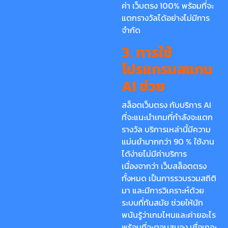
ค่า เว็บตรง 100% พร้อมที่จะ
แตกรางวัลได้อย่างไม่มีการ
จำกัด
3. การใช้
โปรแกรมสแกน
AI ช่วย
สล็อตเว็บตรง กับบริการ AI
ที่จะแนะนำเกมที่กำลังจะแตก
รางวัล บริการเหล่านี้มีความ
แม่นยำมากกว่า 90 % ใช้งาน
ได้ง่ายไม่มีค่าบริการ
เนื่องจากว่า เว็บสล็อตตรง
ทั้งหมด เป็นการรวบรวมสถิติ
มา และมีการวิเคราะห์ด้วย
ระบบที่ทันสมัย ช่วยให้นัก
พนันรู้ว่าเกมไหนและค่ายอะไร
พร้อมที่จะตอบสนอง เชื่อเถอะ