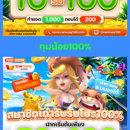
ทุนน้อย100%