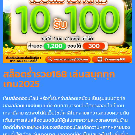
สล็อตร่ำรวย168 เล่นสนุกทุก
เกม2025
เว็บสล็อตออนไลน์ หรือที่เรียกว่าสล็อตเสมือน เป็นรูปแบบดิจิทัล
ของสล็อตแมชชีนแบบดั้งเดิมที่สามารถเล่นได้ทางออนไลน์ เกม
เหล่านี้สามารถพบได้ในเว็บไซต์คาสิโนหลายแห่ง และมอบความตื่น
เต้นในการเล่นสล็อตแมชชีนให้ผู้เล่นจากความสะดวกสบายในบ้าน
ข้อดีที่สำคัญอย่างหนึ่งของสล็อตออนไลน์คือความหลากหลายของ
เกมที่มีให้เลือกเล่นมากมาย นอกจากนี้ยังมีโบนัสและโปรโมชั่นที่น่า