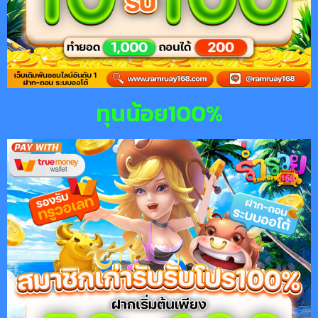
ทุนน้อย100%