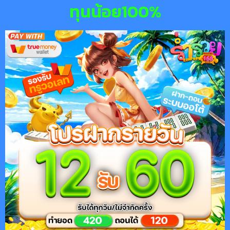
ทุนน้อย100%