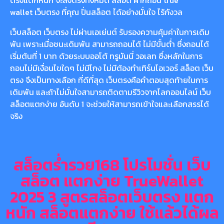
wallet เว็บตรง ที่คุณ ปั่นสล็อต ได้อย่างมั่นใจ ไร้กังวล
เว็บสล็อต เว็บตรง ไม่ผ่านเอเย่นต์ รับรองความคุ้มค่าในการเดิม
พัน เพราะเมื่อชนะเดิมพัน สามารถถอนได้ ไม่มีขั้นต่ำ ซึ่งถอนได้
เริ่มต้นที่ 1 บาท ด้วยระบบออโต้ ทรูมันนี่ วอเลท ซึ่งหลักในการ
ถอนไม่มีเงื่อนไขใดๆ ไม่มีโกง ไม่มีต้องทำเทิร์นโอเวอร์ สล็อต เว็บ
ตรง จึงเป็นทางเลือก ที่ดีที่สุด เว็บตรงคือคำตอบสุดท้ายในการ
เดิมพัน และถ้าไม่มั่นใจสามารถติดตามรีวิวจากโลกออนไลน์ เว็บ
สล็อตแตกง่าย อันดับ 1 จะช่วยให้สามารถเข้าใจและเลือกสรรได้
จริง
สล็อตรํ่ารวย168 โปรโมชั่น เว็บ
สล็อต แตกง่าย TrueWallet
2025 3 สูตรสล็อตเว็บตรง แตก
หนัก สล็อตแตกง่าย ใช้แล้วได้ผล