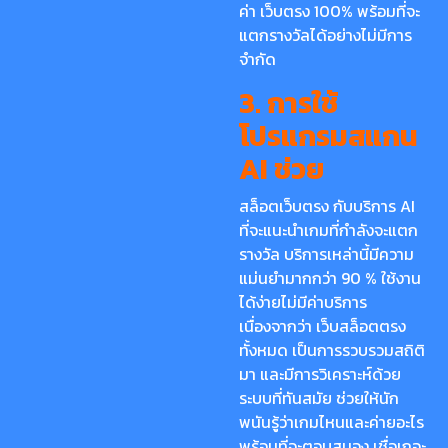
ค่า เว็บตรง 100% พร้อมที่จะ
แตกรางวัลได้อย่างไม่มีการ
จำกัด
3. การใช้
โปรแกรมสแกน
AI ช่วย
สล็อตเว็บตรง กับบริการ AI
ที่จะแนะนำเกมที่กำลังจะแตก
รางวัล บริการเหล่านี้มีความ
แม่นยำมากกว่า 90 % ใช้งาน
ได้ง่ายไม่มีค่าบริการ
เนื่องจากว่า เว็บสล็อตตรง
ทั้งหมด เป็นการรวบรวมสถิติ
มา และมีการวิเคราะห์ด้วย
ระบบที่ทันสมัย ช่วยให้นัก
พนันรู้ว่าเกมไหนและค่ายอะไร
พร้อมที่จะตอบสนอง เชื่อเถอะ