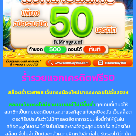
ร่ำรวยแจกเครดิตฟรี50
สล็อตร่ำรวย168 เว็บตรงน้องใหม่มาเเรงถอนไม่อั้น2024
สล็อตเว็บตรงไม่มีผ่านเอเย่นต์ ไม่มีขั้นต่ำ
ทุกเกมที่เสนอให้
สมาชิกเป็นเกมยอดนิยม และมาแรงที่สุดแห่งยุคปัจจุบัน เว็บสล็อต
ตรงที่รับประกันว่าไม่มีการลดอัตราการชนะ สิ่งนี้ทำให้ผู้เล่น
สล็อตpgเว็บตรง ได้รับโบนัสและรางวัลสูงสุดบ่อยครั้ง สมัครเว็บ
สล็อต จึงไม่จำเป็นต้องกลัวความผิดหวังอีกต่อไป รับรองได้ว่า นัก