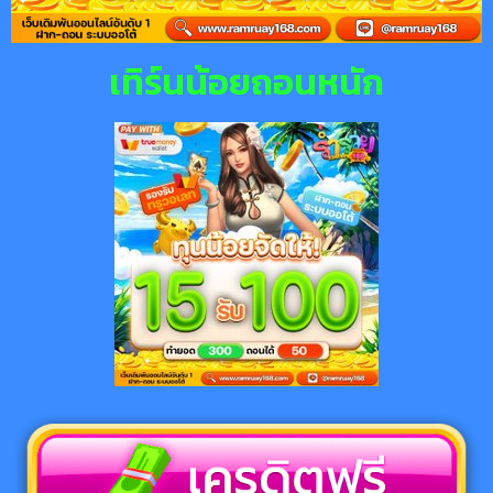
เทิร์นน้อยถอนหนัก