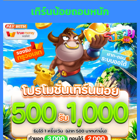
เทิร์นน้อยถอนหนัก