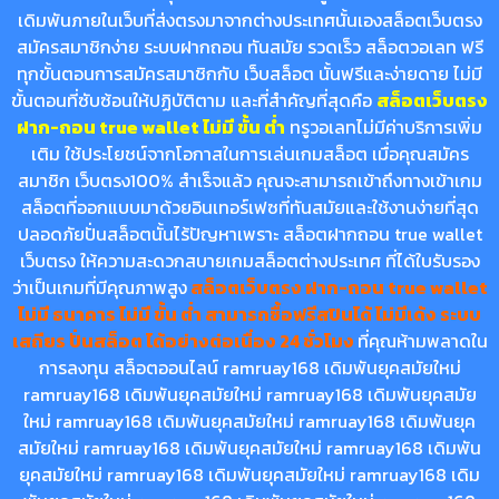
เดิมพันภายในเว็บที่ส่งตรงมาจากต่างประเทศนั้นเอง
สล็อตเว็บตรง
สมัครสมาชิกง่าย ระบบฝากถอน ทันสมัย รวดเร็ว สล็อตวอเลท ฟรี
ทุกขั้นตอน
การสมัครสมาชิกกับ เว็บสล็อต นั้นฟรีและง่ายดาย ไม่มี
ขั้นตอนที่ซับซ้อนให้ปฏิบัติตาม และที่สำคัญที่สุดคือ
สล็อตเว็บตรง
ฝาก-ถอน true wallet ไม่มี ขั้น ต่ํา
ทรูวอเลทไม่มีค่าบริการเพิ่ม
เติม ใช้ประโยชน์จากโอกาสในการเล่นเกมสล็อต เมื่อคุณสมัคร
สมาชิก เว็บตรง100% สำเร็จแล้ว คุณจะสามารถเข้าถึงทางเข้าเกม
สล็อตที่ออกแบบมาด้วยอินเทอร์เฟซที่ทันสมัยและใช้งานง่ายที่สุด
ปลอดภัย
ปั่นสล็อตนั้นไร้ปัญหาเพราะ สล็อตฝากถอน true wallet
เว็บตรง ให้ความสะดวกสบายเกมสล็อตต่างประเทศ ที่ได้ใบรับรอง
ว่าเป็นเกมที่มีคุณภาพสูง
สล็อตเว็บตรง ฝาก-ถอน true wallet
ไม่มี ธนาคาร ไม่มี ขั้น ต่ํา สามารถซื้อฟรีสปินได้ ไม่มีเด้ง ระบบ
เสถียร ปั่นสล็อต ได้อย่างต่อเนื่อง 24 ชั่วโมง
ที่คุณห้ามพลาดใน
การลงทุน สล็อตออนไลน์ ramruay168 เดิมพันยุคสมัยใหม่
ramruay168 เดิมพันยุคสมัยใหม่ ramruay168 เดิมพันยุคสมัย
ใหม่ ramruay168 เดิมพันยุคสมัยใหม่ ramruay168 เดิมพันยุค
สมัยใหม่ ramruay168 เดิมพันยุคสมัยใหม่ ramruay168 เดิมพัน
ยุคสมัยใหม่ ramruay168 เดิมพันยุคสมัยใหม่ ramruay168 เดิม