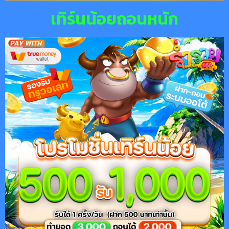
เทิร์นน้อยถอนหนัก