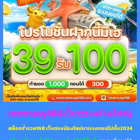
ramruay168เว็บตรงค่ายใหญ่
สล็อตร่ำรวย168 เว็บตรงน้องใหม่มาเเรงถอนไม่อั้น2024