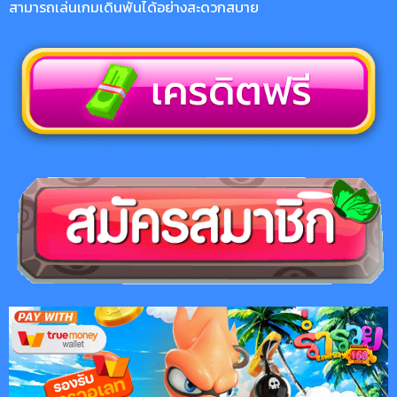
สามารถเล่นเกมเดินพันได้อย่างสะดวกสบาย