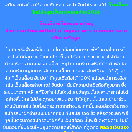
พนันออนไลน์ จะให้ความชื่นชอบและทำเงินกำไร ภายใต้
เว็บสล็อต
ใหม่ล่าสุดเว็บตรงแตกง่าย 2024
เว็บสล็อตเว็บตรงค่ายใหญ่
ฝาก-ถอน true wallet ไม่มี บัญชีธนาคาร ที่มีอัตราการจ่าย
เงินรางวัลสูง
โบนัส หรือฟีเจอร์อื่นๆ ภายใน สล็อตเว็บตรง จะให้โอกาสในการทำ
กำไรที่ดีที่สุด งบน้อยแค่ไหนก็เล่นได้สบาย ๆ แต่ทำกำไรได้ง่าย
ด้วยบริการ ทดลองเล่นสล็อต pg โหมดบริการฟรี ที่นักเดิมพันฝึก
ความชำนาญในการเล่นเกม สล็อต ทดลองเล่นฟรี ถอนได้ คุ้มสุด
คุ้ม ที่เว็บสล็อต อันดับ 1 ที่คุณเชื่อถือได้ 100% แน่นอนว่าการเลือก
เล่น เว็บสล็อตค่ายใหญ่ อันดับ 1 นั้นมีความน่าเชื่อถือที่สูงมาก ยิ่ง
ระบบมาจาก API แท้ยิ่งทำให้มั่นใจได้เลยว่าคุณนั้นจะสามารถเล่นได้
อย่างลื่นไหล ไม่มีสะดุดอย่างแน่นอน ทำให้ผู้คนนั้นนิยมเข้ามาร่วม
เดิมพันภายในเว็บที่ส่งตรงมาจากต่างประเทศนั้นเอง
สล็อตเว็บตรง
สมัครสมาชิกง่าย ระบบฝากถอน ทันสมัย รวดเร็ว สล็อตวอเลท ฟรี
ทุกขั้นตอน
การสมัครสมาชิกกับ เว็บสล็อต นั้นฟรีและง่ายดาย ไม่มี
ขั้นตอนที่ซับซ้อนให้ปฏิบัติตาม และที่สำคัญที่สุดคือ
สล็อตเว็บตรง