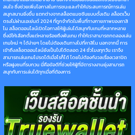
สนใจ ซึ่งช่วยเพิ่มโอกาสในการชนะและทำให้ประสบการณ์การเล่น
สนุกสนานยิ่งขึ้น แตกต่างจากสล็อตแมชชีนแบบดั้งเดิม สล็อตเว็บ
ตรงไม่ผ่านเอเย่นต์ 2024 ที่ถูกจำกัดในพื้นที่ทางกายภาพของคาสิ
โน สล็อตออนไลน์เปิดโอกาสให้ผู้เล่นได้สนุกกับเกมที่หลากหลาย
ซึ่งมีให้เลือกตั้งแต่หลายร้อยถึงพันเกม ทำให้เราสามารถทดลองเล่น
เกมใหม่ ๆ ได้ง่ายๆ โดยไม่ต้องเดินทางไปที่คาสิโน นอกจากนี้ การ
เข้าถึงสล็อตออนไลน์ยังเป็นไปได้ตลอด 24 ชั่วโมงทุกวัน เราจึง
สามารถเล่นเกมโปรดได้เมื่อไรก็ได้ โดยไม่ต้องกังวลเรื่องเวลาปิด
หรือฝูงชนที่รบกวน นี่คือข้อดีที่ช่วยให้ผู้ที่มีตารางงานยุ่งสามารถ
สนุกกับการเล่นได้ทุกเมื่อที่ต้องการ