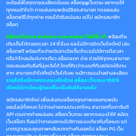
จะต้องใส่ใจทุกรายละเอียดนั่นเอง สล็อตpgเว็บตรง อยากจะให้
ทุกคนเข้าใจว่า การเล่นเกมพนันมีอิสระสามารถ ทดลองเล่น
สล็อตฟรีได้ทุกค่าย ถอนได้จริงแน่นอน แม้ไม่ สมัครสมาชิก
สล็อต
สล็อตเว็บตรง ฝากถอน true wallet ไม่มีขั้น ต่ํา
พร้อมที่จะ
เติมเต็มได้ตลอดเวลา 24 ชั่วโมง และไม่มีการปิดเว็บไซต์หนี เล่น
สล็อตฟรี พร้อมที่จะจ่ายเงินรางวัลเต็มจำนวนไม่มีการดึงเวลา
หรือว่าโกงแม้แต่บาทเดียว สล็อตแตก ง่าย ช่วยให้ทุกคนสามารถ
ตอบสนองกับสิ่งที่มุ่งหวังได้ ใครที่คิดว่าระบบที่ทันสมัยจะใช้งาน
ยาก สามารถเข้าไปที่หน้าเว็บได้เลย จะมีการแนะนำอย่างละเอียด
รวมไปถึงมีภาพประกอบอีกด้วย สล็อต เว็บตรง 100%
เรียกได้ว่าเรียนรู้ก่อนที่จะเริ่มต้นใช้งานจริง
สมัครสมาชิกใหม่ เพื่อเล่นเกมสล็อตคุณภาพของเกมพนัน
ออนไลน์ทั้งหมด ไม่ว่าจะค่ายเกมประเภทไหน สามารถที่จะการันตี
API ตรงจากค่ายแน่นอน สล็อตเว็บตรง อยากจะแนะนำให้ สมัคร
เว็บสล็อต ถึงแม้ว่าภายนอกจะมีบริการแบบเดียวกันทั้งหมด แต่
มาตรฐานและคุณภาพกลับแตกต่างกันออกไป สล็อต PG เว็บ
ตรงแตกหนัก จะส่งตรงทั้งหมด สล็อต ฝากถอน true