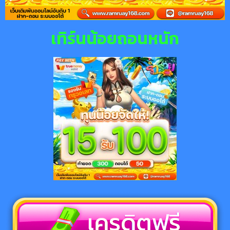
เทิร์นน้อยถอนหนัก