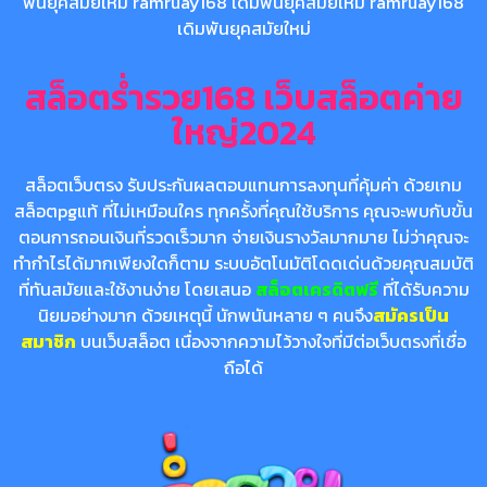
พันยุคสมัยใหม่ ramruay168 เดิมพันยุคสมัยใหม่ ramruay168
เดิมพันยุคสมัยใหม่
สล็อตร่ำรวย168 เว็บสล็อตค่าย
ใหญ่2024
สล็อตเว็บตรง รับประกันผลตอบแทนการลงทุนที่คุ้มค่า ด้วยเกม
สล็อตpgแท้ ที่ไม่เหมือนใคร ทุกครั้งที่คุณใช้บริการ คุณจะพบกับขั้น
ตอนการถอนเงินที่รวดเร็วมาก จ่ายเงินรางวัลมากมาย ไม่ว่าคุณจะ
ทำกำไรได้มากเพียงใดก็ตาม ระบบอัตโนมัติโดดเด่นด้วยคุณสมบัติ
ที่ทันสมัยและใช้งานง่าย โดยเสนอ
สล็อตเครดิตฟรี
ที่ได้รับความ
นิยมอย่างมาก ด้วยเหตุนี้ นักพนันหลาย ๆ คนจึง
สมัครเป็น
สมาชิก
บนเว็บสล็อต เนื่องจากความไว้วางใจที่มีต่อเว็บตรงที่เชื่อ
ถือได้