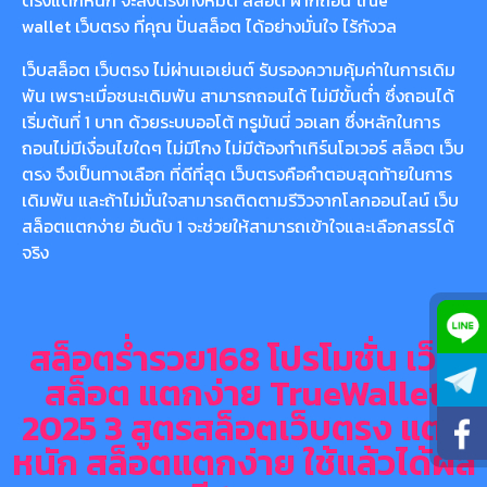
wallet เว็บตรง ที่คุณ ปั่นสล็อต ได้อย่างมั่นใจ ไร้กังวล
เว็บสล็อต เว็บตรง ไม่ผ่านเอเย่นต์ รับรองความคุ้มค่าในการเดิม
พัน เพราะเมื่อชนะเดิมพัน สามารถถอนได้ ไม่มีขั้นต่ำ ซึ่งถอนได้
เริ่มต้นที่ 1 บาท ด้วยระบบออโต้ ทรูมันนี่ วอเลท ซึ่งหลักในการ
ถอนไม่มีเงื่อนไขใดๆ ไม่มีโกง ไม่มีต้องทำเทิร์นโอเวอร์ สล็อต เว็บ
ตรง จึงเป็นทางเลือก ที่ดีที่สุด เว็บตรงคือคำตอบสุดท้ายในการ
เดิมพัน และถ้าไม่มั่นใจสามารถติดตามรีวิวจากโลกออนไลน์ เว็บ
สล็อตแตกง่าย อันดับ 1 จะช่วยให้สามารถเข้าใจและเลือกสรรได้
จริง
สล็อตรํ่ารวย168 โปรโมชั่น เว็บ
สล็อต แตกง่าย TrueWallet
2025 3 สูตรสล็อตเว็บตรง แตก
หนัก สล็อตแตกง่าย ใช้แล้วได้ผล