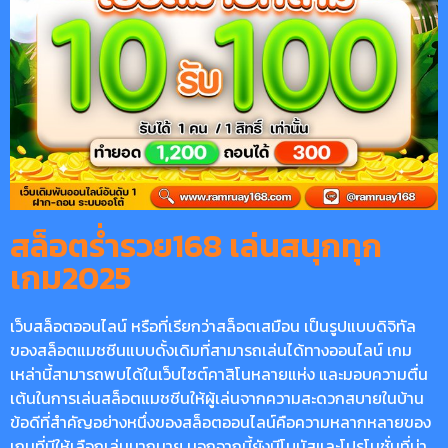
สล็อตร่ำรวย168 เล่นสนุกทุก
เกม2025
เว็บสล็อตออนไลน์ หรือที่เรียกว่าสล็อตเสมือน เป็นรูปแบบดิจิทัล
ของสล็อตแมชชีนแบบดั้งเดิมที่สามารถเล่นได้ทางออนไลน์ เกม
เหล่านี้สามารถพบได้ในเว็บไซต์คาสิโนหลายแห่ง และมอบความตื่น
เต้นในการเล่นสล็อตแมชชีนให้ผู้เล่นจากความสะดวกสบายในบ้าน
ข้อดีที่สำคัญอย่างหนึ่งของสล็อตออนไลน์คือความหลากหลายของ
เกมที่มีให้เลือกเล่นมากมาย นอกจากนี้ยังมีโบนัสและโปรโมชั่นที่น่า