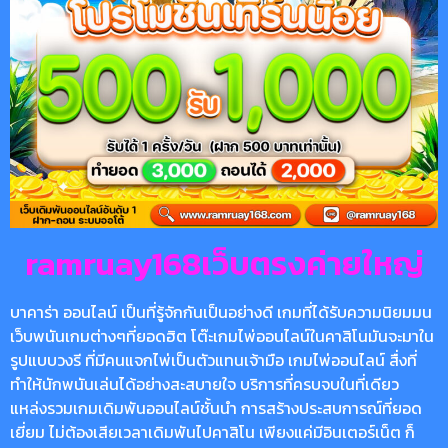
ramruay168เว็บตรงค่ายใหญ่
บาคาร่า ออนไลน์ เป็นที่รู้จักกันเป็นอย่างดี เกมที่ได้รับความนิยมมน
เว็บพนันเกมต่างๆที่ยอดฮิต โต๊ะเกมไพ่ออนไลน์ในคาสิโนมันจะมาใน
รูปแบบวงรี ที่มีคนแจกไพ่เป็นตัวแทนเจ้ามือ เกมไพ่ออนไลน์ สื่งที่
ทำให้นักพนันเล่นได้อย่างสะสบายใจ บริการที่ครบจบในที่เดียว
แหล่งรวมเกมเดิมพันออนไลน์ชั้นนำ การสร้างประสบการณ์ที่ยอด
เยี่ยม ไม่ต้องเสียเวลาเดิมพันไปคาสิโน เพียงแค่มีอินเตอร์เน็ต ก็