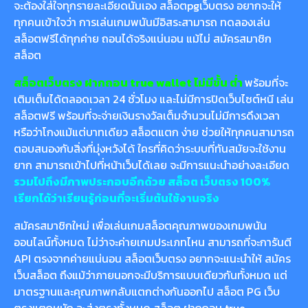
จะต้องใส่ใจทุกรายละเอียดนั่นเอง สล็อตpgเว็บตรง อยากจะให้
ทุกคนเข้าใจว่า การเล่นเกมพนันมีอิสระสามารถ ทดลองเล่น
สล็อตฟรีได้ทุกค่าย ถอนได้จริงแน่นอน แม้ไม่ สมัครสมาชิก
สล็อต
สล็อตเว็บตรง ฝากถอน true wallet ไม่มีขั้น ต่ํา
พร้อมที่จะ
เติมเต็มได้ตลอดเวลา 24 ชั่วโมง และไม่มีการปิดเว็บไซต์หนี เล่น
สล็อตฟรี พร้อมที่จะจ่ายเงินรางวัลเต็มจำนวนไม่มีการดึงเวลา
หรือว่าโกงแม้แต่บาทเดียว สล็อตแตก ง่าย ช่วยให้ทุกคนสามารถ
ตอบสนองกับสิ่งที่มุ่งหวังได้ ใครที่คิดว่าระบบที่ทันสมัยจะใช้งาน
โมง
ยาก สามารถเข้าไปที่หน้าเว็บได้เลย จะมีการแนะนำอย่างละเอียด
รวมไปถึงมีภาพประกอบอีกด้วย สล็อต เว็บตรง 100%
เรียกได้ว่าเรียนรู้ก่อนที่จะเริ่มต้นใช้งานจริง
สมัครสมาชิกใหม่ เพื่อเล่นเกมสล็อตคุณภาพของเกมพนัน
ออนไลน์ทั้งหมด ไม่ว่าจะค่ายเกมประเภทไหน สามารถที่จะการันตี
API ตรงจากค่ายแน่นอน สล็อตเว็บตรง อยากจะแนะนำให้ สมัคร
เว็บสล็อต ถึงแม้ว่าภายนอกจะมีบริการแบบเดียวกันทั้งหมด แต่
มาตรฐานและคุณภาพกลับแตกต่างกันออกไป สล็อต PG เว็บ
ตรงแตกหนัก จะส่งตรงทั้งหมด สล็อต ฝากถอน true