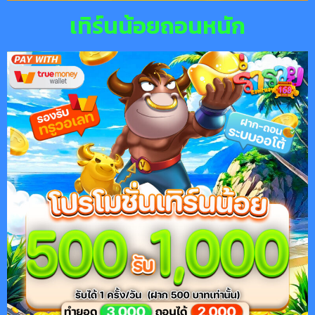
เทิร์นน้อยถอนหนัก