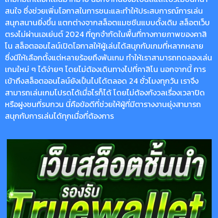
สนใจ ซึ่งช่วยเพิ่มโอกาสในการชนะและทำให้ประสบการณ์การเล่น
สนุกสนานยิ่งขึ้น แตกต่างจากสล็อตแมชชีนแบบดั้งเดิม สล็อตเว็บ
ตรงไม่ผ่านเอเย่นต์ 2024 ที่ถูกจำกัดในพื้นที่ทางกายภาพของคาสิ
โน สล็อตออนไลน์เปิดโอกาสให้ผู้เล่นได้สนุกกับเกมที่หลากหลาย
ซึ่งมีให้เลือกตั้งแต่หลายร้อยถึงพันเกม ทำให้เราสามารถทดลองเล่น
เกมใหม่ ๆ ได้ง่ายๆ โดยไม่ต้องเดินทางไปที่คาสิโน นอกจากนี้ การ
เข้าถึงสล็อตออนไลน์ยังเป็นไปได้ตลอด 24 ชั่วโมงทุกวัน เราจึง
สามารถเล่นเกมโปรดได้เมื่อไรก็ได้ โดยไม่ต้องกังวลเรื่องเวลาปิด
หรือฝูงชนที่รบกวน นี่คือข้อดีที่ช่วยให้ผู้ที่มีตารางงานยุ่งสามารถ
สนุกกับการเล่นได้ทุกเมื่อที่ต้องการ