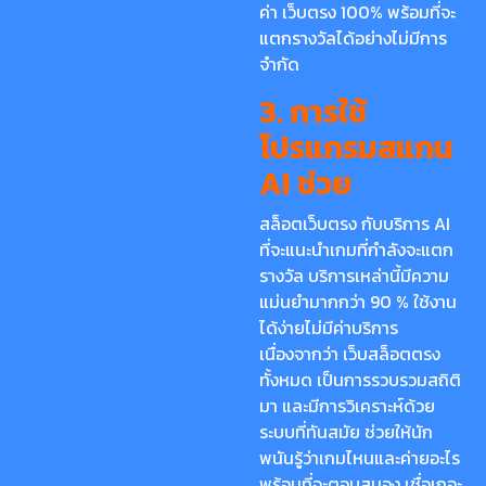
ค่า เว็บตรง 100% พร้อมที่จะ
แตกรางวัลได้อย่างไม่มีการ
จำกัด
3. การใช้
โปรแกรมสแกน
AI ช่วย
สล็อตเว็บตรง กับบริการ AI
ที่จะแนะนำเกมที่กำลังจะแตก
รางวัล บริการเหล่านี้มีความ
แม่นยำมากกว่า 90 % ใช้งาน
ได้ง่ายไม่มีค่าบริการ
เนื่องจากว่า เว็บสล็อตตรง
ทั้งหมด เป็นการรวบรวมสถิติ
มา และมีการวิเคราะห์ด้วย
ระบบที่ทันสมัย ช่วยให้นัก
พนันรู้ว่าเกมไหนและค่ายอะไร
พร้อมที่จะตอบสนอง เชื่อเถอะ