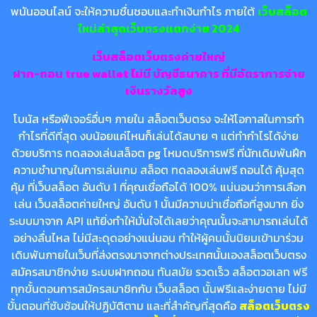
พนันออนไลน์ จะให้ความชื่นชอบและทำเงินกำไร ภายใต้
เว็บสล็อต
ใหม่ล่าสุดเว็บตรงแตกง่าย 2024
เว็บสล็อตเว็บตรงค่ายใหญ่
ฝาก-ถอน true wallet ไม่มี บัญชีธนาคาร ที่มีอัตราการจ่าย
เงินรางวัลสูง
โบนัส หรือฟีเจอร์อื่นๆ ภายใน สล็อตเว็บตรง จะให้โอกาสในการทำ
กำไรที่ดีที่สุด งบน้อยแค่ไหนก็เล่นได้สบาย ๆ แต่ทำกำไรได้ง่าย
ด้วยบริการ ทดลองเล่นสล็อต pg โหมดบริการฟรี ที่นักเดิมพันฝึก
ความชำนาญในการเล่นเกม สล็อต ทดลองเล่นฟรี ถอนได้ คุ้มสุด
คุ้ม ที่เว็บสล็อต อันดับ 1 ที่คุณเชื่อถือได้ 100% แน่นอนว่าการเลือก
เล่น เว็บสล็อตค่ายใหญ่ อันดับ 1 นั้นมีความน่าเชื่อถือที่สูงมาก ยิ่ง
ระบบมาจาก API แท้ยิ่งทำให้มั่นใจได้เลยว่าคุณนั้นจะสามารถเล่นได้
อย่างลื่นไหล ไม่มีสะดุดอย่างแน่นอน ทำให้ผู้คนนั้นนิยมเข้ามาร่วม
เดิมพันภายในเว็บที่ส่งตรงมาจากต่างประเทศนั้นเอง
สล็อตเว็บตรง
สมัครสมาชิกง่าย ระบบฝากถอน ทันสมัย รวดเร็ว สล็อตวอเลท ฟรี
ทุกขั้นตอน
การสมัครสมาชิกกับ เว็บสล็อต นั้นฟรีและง่ายดาย ไม่มี
ขั้นตอนที่ซับซ้อนให้ปฏิบัติตาม และที่สำคัญที่สุดคือ
สล็อตเว็บตรง