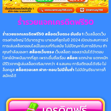
ร่ำรวยแจกเครดิตฟรี50
ร่ำรวยแจกเครดิตฟรี50 สล็อตเว็บตรง อันดับ 1
เว็บสล็อตเว็บ
ตรงค่ายใหญ่ ได้มาตรฐาน มาแรงที่สุดในปี 2024 เปิดประสบการณ์
การเล่นสล็อตออนไลน์ในแบบที่ทันสมัย ไม่มีปัญหาในการใช้งาน ถ้า
คุณกำลังมองหา
สล็อตเว็บตรง
เว็บสล็อต ของเรานับได้ว่าตอบ
โจทย์นักพนันมากที่สุด เพราะขึ้นชื่อเรื่อง
สล็อต
แตกง่าย แตกหนัก
มีรีวิวจากผู้เล่นสล็อตจริงมากกว่า 4 แสนคน การันตีถอนได้จริง ไม่
ล็อคยูส
สล็อตวอเลท ฝาก-ถอน ไม่มีขั้นต่ำ
ไม่มีบัญชีธนาคารก็
สมัครได้