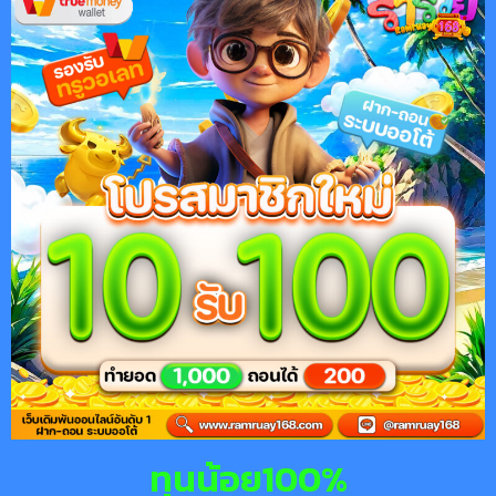
ทุนน้อย100%