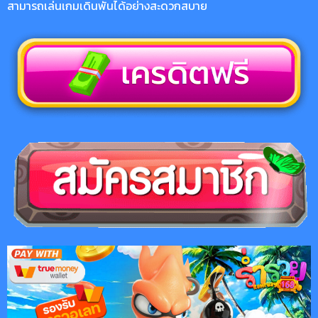
สามารถเล่นเกมเดินพันได้อย่างสะดวกสบาย