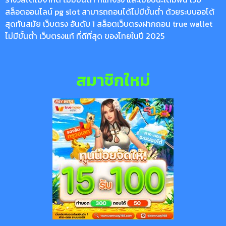
สล็อตออนไลน์ pg slot สามารถถอนได้ไม่มีขั้นต่ำ ด้วยระบบออโต้
สุดทันสมัย เว็บตรง อันดับ 1 สล็อตเว็บตรงฝากถอน true wallet
68
ไม่มีขั้นต่ํา เว็บตรงแท้ ที่ดีที่สุด ของไทยในปี 2025
สมาชิกใหม่
68
25
68ทดลอง
68พนัน