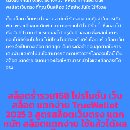
wallet เว็บตรง ที่คุณ ปั่นสล็อต ได้อย่างมั่นใจ ไร้กังวล
เว็บสล็อต เว็บตรง ไม่ผ่านเอเย่นต์ รับรองความคุ้มค่าในการเดิม
พัน เพราะเมื่อชนะเดิมพัน สามารถถอนได้ ไม่มีขั้นต่ำ ซึ่งถอนได้
เริ่มต้นที่ 1 บาท ด้วยระบบออโต้ ทรูมันนี่ วอเลท ซึ่งหลักในการ
ถอนไม่มีเงื่อนไขใดๆ ไม่มีโกง ไม่มีต้องทำเทิร์นโอเวอร์ สล็อต เว็บ
ตรง จึงเป็นทางเลือก ที่ดีที่สุด เว็บตรงคือคำตอบสุดท้ายในการ
เดิมพัน และถ้าไม่มั่นใจสามารถติดตามรีวิวจากโลกออนไลน์ เว็บ
สล็อตแตกง่าย อันดับ 1 จะช่วยให้สามารถเข้าใจและเลือกสรรได้
จริง
สล็อตรํ่ารวย168 โปรโมชั่น เว็บ
สล็อต แตกง่าย TrueWallet
2025 3 สูตรสล็อตเว็บตรง แตก
หนัก สล็อตแตกง่าย ใช้แล้วได้ผล