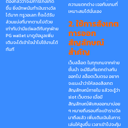
ต้องกลัวว่าจะมีการโกงเกิด
ความแตกต่าง เจอกับเกมที่
ขึ้น ยิ่งนักพนันทำเงินรางวัล
เหมาะสมได้นั่นเอง
ได้มาก ทรูวอเลท ก็จะได้รับ
2. ใช้การสังเกต
ส่วนแบ่งที่มากตามไปด้วย
เท่ากับว่ามีแต่ผลดีกับทุกฝ่าย
การออก
PG wallet มาดูข้อมูลเพิ่ม
สัญลักษณ์
เติมจะได้เข้าใจนำไปใช้งานได้
ทันที
สำคัญ
เว็บสล็อต ในทุกเกมจากค่าย
ชั้นนำ จะมีธีมที่แตกต่างกัน
ออกไป สล็อตเว็บตรง อยาก
จะแนะนำว่าให้ลองสังเกต
สัญลักษณ์ภายใน แล้วจะรู้ว่า
slot เว็บตรง เมื่อมี
สัญลักษณ์พิเศษออกมาบ่อย
ๆ หมายถึงรอบที่จะเข้ารางวัล
มาถึงแล้ว เพิ่มเติมเงินในการ
เล่นให้สูงขึ้น เวลาเข้าไปจะคุ้ม