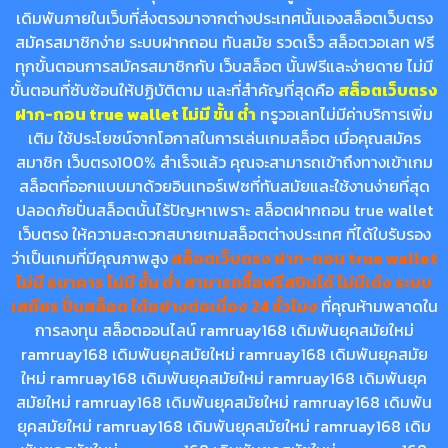
เดิมพันภายในเว็บที่ส่งตรงมาจากต่างประเทศนั้นเอง
สล็อตเว็บตรง
สมัครสมาชิกง่าย ระบบฝากถอน ทันสมัย รวดเร็ว สล็อตวอเลท ฟรี
ทุกขั้นตอน
การสมัครสมาชิกกับ เว็บสล็อต นั้นฟรีและง่ายดาย ไม่มี
ขั้นตอนที่ซับซ้อนให้ปฏิบัติตาม และที่สำคัญที่สุดคือ
สล็อตเว็บตรง
ฝาก-ถอน true wallet ไม่มี ขั้น ต่ํา
ทรูวอเลทไม่มีค่าบริการเพิ่ม
เติม ใช้ประโยชน์จากโอกาสในการเล่นเกมสล็อต เมื่อคุณสมัคร
สมาชิก เว็บตรง100% สำเร็จแล้ว คุณจะสามารถเข้าถึงทางเข้าเกม
สล็อตที่ออกแบบมาด้วยอินเทอร์เฟซที่ทันสมัยและใช้งานง่ายที่สุด
ปลอดภัย
ปั่นสล็อตนั้นไร้ปัญหาเพราะ สล็อตฝากถอน true wallet
เว็บตรง ให้ความสะดวกสบายเกมสล็อตต่างประเทศ ที่ได้ใบรับรอง
ว่าเป็นเกมที่มีคุณภาพสูง
สล็อตเว็บตรง ฝาก-ถอน true wallet
ไม่มี ธนาคาร ไม่มี ขั้น ต่ํา สามารถซื้อฟรีสปินได้ ไม่มีเด้ง ระบบ
เสถียร ปั่นสล็อต ได้อย่างต่อเนื่อง 24 ชั่วโมง
ที่คุณห้ามพลาดใน
การลงทุน สล็อตออนไลน์ ramruay168 เดิมพันยุคสมัยใหม่
ramruay168 เดิมพันยุคสมัยใหม่ ramruay168 เดิมพันยุคสมัย
ใหม่ ramruay168 เดิมพันยุคสมัยใหม่ ramruay168 เดิมพันยุค
สมัยใหม่ ramruay168 เดิมพันยุคสมัยใหม่ ramruay168 เดิมพัน
ยุคสมัยใหม่ ramruay168 เดิมพันยุคสมัยใหม่ ramruay168 เดิม