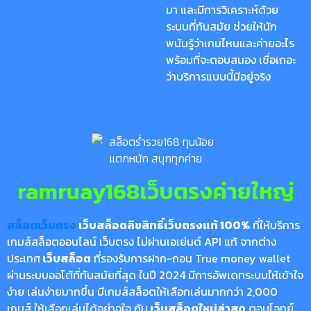
มา และมีการวิเคราะห์ด้วย
ระบบที่ทันสมัย ช่วยให้นัก
พนันรู้ว่าเกมไหนและค่ายอะไร
พร้อมที่จะตอบสนอง เชื่อเถอะ
ว่าบริการแบบนี้มีอยู่จริง
ramruay168เว็บตรงค่ายใหญ่
สล็อตเว็บตรง
เว็บสล็อตลิขสิทธิ์เว็บตรงแท้ 100%
ที่ให้บริการ
เกมส์สล็อตออนไลน์ เว็บตรง ไม่ผ่านเอเย่นต์ API แท้ จากต่าง
ประเทศ
เว็บสล็อต
ที่รองรับการฝาก-ถอน True money wallet
ผ่านระบบออโต้ที่ทันสมัยที่สุด ในปี 2024 มีการอัพเดทระบบให้เข้าใจ
ง่าย เล่นง่ายมากขึ้น มีเกมส์สล็อตให้เลือกเล่นมากกว่า 2,000
เกมส์ ให้เลือกเล่นได้อย่าจุใจ กับ
เว็บสล็อตใหม่ล่าสุด
ตอบโจทย์