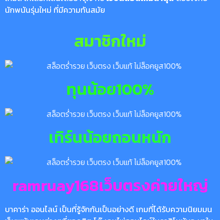
นักพนันรุ่นใหม่ ที่มีความทันสมัย
สมาชิกใหม่
ทุนน้อย100%
เทิร์นน้อยถอนหนัก
ramruay168เว็บตรงค่ายใหญ่
บาคาร่า ออนไลน์ เป็นที่รู้จักกันเป็นอย่างดี เกมที่ได้รับความนิยมมน