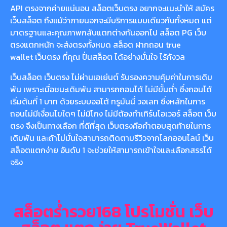
API ตรงจากค่ายแน่นอน สล็อตเว็บตรง อยากจะแนะนำให้ สมัคร
เว็บสล็อต ถึงแม้ว่าภายนอกจะมีบริการแบบเดียวกันทั้งหมด แต่
มาตรฐานและคุณภาพกลับแตกต่างกันออกไป สล็อต PG เว็บ
ตรงแตกหนัก จะส่งตรงทั้งหมด สล็อต ฝากถอน true
wallet เว็บตรง ที่คุณ ปั่นสล็อต ได้อย่างมั่นใจ ไร้กังวล
เว็บสล็อต เว็บตรง ไม่ผ่านเอเย่นต์ รับรองความคุ้มค่าในการเดิม
พัน เพราะเมื่อชนะเดิมพัน สามารถถอนได้ ไม่มีขั้นต่ำ ซึ่งถอนได้
เริ่มต้นที่ 1 บาท ด้วยระบบออโต้ ทรูมันนี่ วอเลท ซึ่งหลักในการ
ถอนไม่มีเงื่อนไขใดๆ ไม่มีโกง ไม่มีต้องทำเทิร์นโอเวอร์ สล็อต เว็บ
ตรง จึงเป็นทางเลือก ที่ดีที่สุด เว็บตรงคือคำตอบสุดท้ายในการ
เดิมพัน และถ้าไม่มั่นใจสามารถติดตามรีวิวจากโลกออนไลน์ เว็บ
สล็อตแตกง่าย อันดับ 1 จะช่วยให้สามารถเข้าใจและเลือกสรรได้
จริง
สล็อตรํ่ารวย168 โปรโมชั่น เว็บ