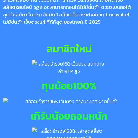
สล็อตออนไลน์ pg slot สามารถถอนได้ไม่มีขั้นต่ำ ด้วยระบบออโต้
สุดทันสมัย เว็บตรง อันดับ 1 สล็อตเว็บตรงฝากถอน true wallet
68
ไม่มีขั้นต่ํา เว็บตรงแท้ ที่ดีที่สุด ของไทยในปี 2025
สมาชิกใหม่
68
25
ทุนน้อย100%
68ทดลอง
เทิร์นน้อยถอนหนัก
68พนัน