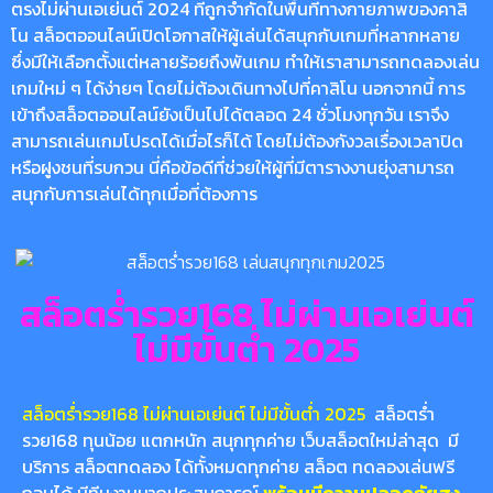
ตรงไม่ผ่านเอเย่นต์ 2024 ที่ถูกจำกัดในพื้นที่ทางกายภาพของคาสิ
โน สล็อตออนไลน์เปิดโอกาสให้ผู้เล่นได้สนุกกับเกมที่หลากหลาย
ซึ่งมีให้เลือกตั้งแต่หลายร้อยถึงพันเกม ทำให้เราสามารถทดลองเล่น
เกมใหม่ ๆ ได้ง่ายๆ โดยไม่ต้องเดินทางไปที่คาสิโน นอกจากนี้ การ
เข้าถึงสล็อตออนไลน์ยังเป็นไปได้ตลอด 24 ชั่วโมงทุกวัน เราจึง
สามารถเล่นเกมโปรดได้เมื่อไรก็ได้ โดยไม่ต้องกังวลเรื่องเวลาปิด
หรือฝูงชนที่รบกวน นี่คือข้อดีที่ช่วยให้ผู้ที่มีตารางงานยุ่งสามารถ
สนุกกับการเล่นได้ทุกเมื่อที่ต้องการ
สล็อตรํ่ารวย168 ไม่ผ่านเอเย่นต์
ไม่มีขั้นต่ำ 2025
สล็อตรํ่ารวย168 ไม่ผ่านเอเย่นต์ ไม่มีขั้นต่ำ 2025
สล็อตรํ่า
รวย168 ทุนน้อย แตกหนัก สนุกทุกค่าย เว็บสล็อตใหม่ล่าสุด มี
บริการ สล็อตทดลอง ได้ทั้งหมดทุกค่าย สล็อต ทดลองเล่นฟรี
ถอนได้ มีทีมงานมากประสบการณ์
พร้อมมีความปลอดภัยสูง