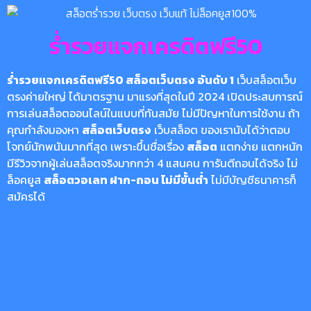
OT
ร่ำรวยแจกเครดิตฟรี50
ร่ำรวยแจกเครดิตฟรี50 สล็อตเว็บตรง อันดับ 1
เว็บสล็อตเว็บ
ตรงค่ายใหญ่ ได้มาตรฐาน มาแรงที่สุดในปี 2024 เปิดประสบการณ์
การเล่นสล็อตออนไลน์ในแบบที่ทันสมัย ไม่มีปัญหาในการใช้งาน ถ้า
คุณกำลังมองหา
สล็อตเว็บตรง
เว็บสล็อต ของเรานับได้ว่าตอบ
โจทย์นักพนันมากที่สุด เพราะขึ้นชื่อเรื่อง
สล็อต
แตกง่าย แตกหนัก
มีรีวิวจากผู้เล่นสล็อตจริงมากกว่า 4 แสนคน การันตีถอนได้จริง ไม่
ล็อคยูส
สล็อตวอเลท ฝาก-ถอน ไม่มีขั้นต่ำ
ไม่มีบัญชีธนาคารก็
สมัครได้