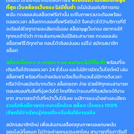
ที่สุด เว็บสล็อตเว็บตรง ไม่มีขั้นต่ำ
จะไม่เน้นแค่บริการเกม
พนัน ทดลองเล่นสล็อตฟรีเท่านั้น แต่ในภาพรวมจะต้องพร้อม
ay168
ตลอดเวลา สล็อตทดลองซื้อฟรีสปินได้ จึงกล่าวได้ว่าบริการที่ดี
จะต้องใส่ใจทุกรายละเอียดนั่นเอง สล็อตpgเว็บตรง อยากจะให้
ทุกคนเข้าใจว่า การเล่นเกมพนันมีอิสระสามารถ ทดลองเล่น
25
สล็อตฟรีได้ทุกค่าย ถอนได้จริงแน่นอน แม้ไม่ สมัครสมาชิก
สล็อต
สล็อตเว็บตรง ฝากถอน true wallet ไม่มีขั้น ต่ํา
พร้อมที่จะ
เติมเต็มได้ตลอดเวลา 24 ชั่วโมง และไม่มีการปิดเว็บไซต์หนี เล่น
สล็อตฟรี พร้อมที่จะจ่ายเงินรางวัลเต็มจำนวนไม่มีการดึงเวลา
หรือว่าโกงแม้แต่บาทเดียว สล็อตแตก ง่าย ช่วยให้ทุกคนสามารถ
ตอบสนองกับสิ่งที่มุ่งหวังได้ ใครที่คิดว่าระบบที่ทันสมัยจะใช้งาน
ยาก สามารถเข้าไปที่หน้าเว็บได้เลย จะมีการแนะนำอย่างละเอียด
รวมไปถึงมีภาพประกอบอีกด้วย สล็อต เว็บตรง 100%
เรียกได้ว่าเรียนรู้ก่อนที่จะเริ่มต้นใช้งานจริง
สมัครสมาชิกใหม่ เพื่อเล่นเกมสล็อตคุณภาพของเกมพนัน
ออนไลน์ทั้งหมด ไม่ว่าจะค่ายเกมประเภทไหน สามารถที่จะการันตี