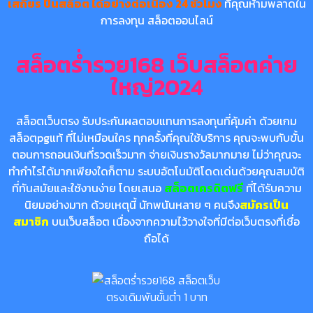
เสถียร ปั่นสล็อต ได้อย่างต่อเนื่อง 24 ชั่วโมง
ที่คุณห้ามพลาดใน
การลงทุน สล็อตออนไลน์
สล็อตร่ำรวย168 เว็บสล็อตค่าย
ใหญ่2024
สล็อตเว็บตรง รับประกันผลตอบแทนการลงทุนที่คุ้มค่า ด้วยเกม
สล็อตpgแท้ ที่ไม่เหมือนใคร ทุกครั้งที่คุณใช้บริการ คุณจะพบกับขั้น
ตอนการถอนเงินที่รวดเร็วมาก จ่ายเงินรางวัลมากมาย ไม่ว่าคุณจะ
ทำกำไรได้มากเพียงใดก็ตาม ระบบอัตโนมัติโดดเด่นด้วยคุณสมบัติ
ที่ทันสมัยและใช้งานง่าย โดยเสนอ
สล็อตเครดิตฟรี
ที่ได้รับความ
นิยมอย่างมาก ด้วยเหตุนี้ นักพนันหลาย ๆ คนจึง
สมัครเป็น
สมาชิก
บนเว็บสล็อต เนื่องจากความไว้วางใจที่มีต่อเว็บตรงที่เชื่อ
ถือได้