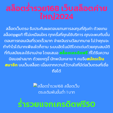
สล็อตร่ำรวย168 เว็บสล็อตค่าย
ใหญ่2024
สล็อตเว็บตรง รับประกันผลตอบแทนการลงทุนที่คุ้มค่า ด้วยเกม
สล็อตpgแท้ ที่ไม่เหมือนใคร ทุกครั้งที่คุณใช้บริการ คุณจะพบกับขั้น
ตอนการถอนเงินที่รวดเร็วมาก จ่ายเงินรางวัลมากมาย ไม่ว่าคุณจะ
ทำกำไรได้มากเพียงใดก็ตาม ระบบอัตโนมัติโดดเด่นด้วยคุณสมบัติ
ที่ทันสมัยและใช้งานง่าย โดยเสนอ
สล็อตเครดิตฟรี
ที่ได้รับความ
นิยมอย่างมาก ด้วยเหตุนี้ นักพนันหลาย ๆ คนจึง
สมัครเป็น
สมาชิก
บนเว็บสล็อต เนื่องจากความไว้วางใจที่มีต่อเว็บตรงที่เชื่อ
ถือได้
ร่ำรวยแจกเครดิตฟรี50