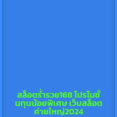
สล็อตรํ่ารวย168 โปรโมชั่
นทุนน้อยพิเศษ เว็บสล็อต
ค่ายใหญ่2024