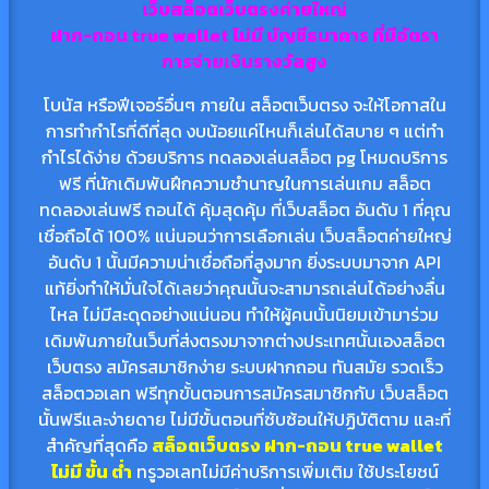
เว็บสล็อตเว็บตรงค่ายใหญ่
ฝาก-ถอน true wallet ไม่มี บัญชีธนาคาร ที่มีอัตรา
การจ่ายเงินรางวัลสูง
โบนัส หรือฟีเจอร์อื่นๆ ภายใน สล็อตเว็บตรง จะให้โอกาสใน
การทำกำไรที่ดีที่สุด งบน้อยแค่ไหนก็เล่นได้สบาย ๆ แต่ทำ
กำไรได้ง่าย ด้วยบริการ ทดลองเล่นสล็อต pg โหมดบริการ
ฟรี ที่นักเดิมพันฝึกความชำนาญในการเล่นเกม สล็อต
ทดลองเล่นฟรี ถอนได้ คุ้มสุดคุ้ม ที่เว็บสล็อต อันดับ 1 ที่คุณ
เชื่อถือได้ 100% แน่นอนว่าการเลือกเล่น เว็บสล็อตค่ายใหญ่
อันดับ 1 นั้นมีความน่าเชื่อถือที่สูงมาก ยิ่งระบบมาจาก API
แท้ยิ่งทำให้มั่นใจได้เลยว่าคุณนั้นจะสามารถเล่นได้อย่างลื่น
ไหล ไม่มีสะดุดอย่างแน่นอน ทำให้ผู้คนนั้นนิยมเข้ามาร่วม
เดิมพันภายในเว็บที่ส่งตรงมาจากต่างประเทศนั้นเอง
สล็อต
เว็บตรง สมัครสมาชิกง่าย ระบบฝากถอน ทันสมัย รวดเร็ว
สล็อตวอเลท ฟรีทุกขั้นตอน
การสมัครสมาชิกกับ เว็บสล็อต
นั้นฟรีและง่ายดาย ไม่มีขั้นตอนที่ซับซ้อนให้ปฏิบัติตาม และที่
สำคัญที่สุดคือ
สล็อตเว็บตรง ฝาก-ถอน true wallet
ไม่มี ขั้น ต่ํา
ทรูวอเลทไม่มีค่าบริการเพิ่มเติม ใช้ประโยชน์