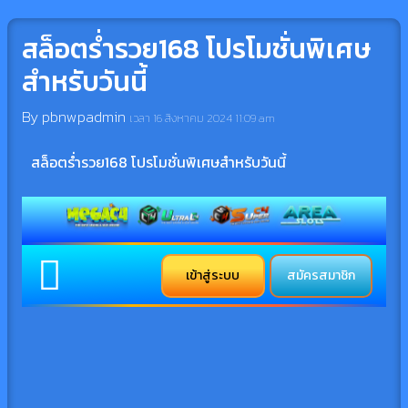
สล็อตรํ่ารวย168 โปรโมชั่นพิเศษ
สําหรับวันนี้
By pbnwpadmin
เวลา 16 สิงหาคม 2024 11:09 am
สล็อตรํ่ารวย168 โปรโมชั่นพิเศษสําหรับวันนี้
เข้าสู่ระบบ
สมัครสมาชิก