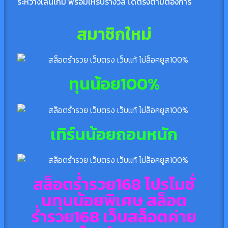
ระหว่างเล่นเกม พร้อมให้รับรางวัล ได้ตรงตามต้องการ
สมาชิกใหม่
ทุนน้อย100%
เทิร์นน้อยถอนหนัก
สล็อตรํ่ารวย168 โปรโมชั่
นทุนน้อยพิเศษ สล็อต
ร่ำรวย168 เว็บสล็อตค่าย