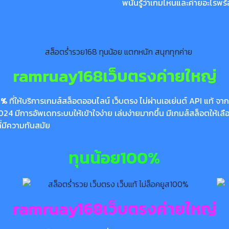
พนันรู้ว่าเกมไหนและค่ายอะไรพร้อ
ramruay168เว็บตรงค่ายใหญ่
0%
ที่ให้บริการเกมส์สล็อตออนไลน์ เว็บตรง ไม่ผ่านเอเย่นต์ API แท้ จา
24 มีการอัพเดทระบบให้เข้าใจง่าย เล่นง่ายมากขึ้น มีเกมส์สล็อตให้เลือ
ี่มีความทันสมัย
ทุนน้อย100%
ramruay168เว็บตรงค่ายใหญ่