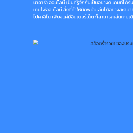
บาคาร่า ออนไลน์ เป็นที่รู้จักกันเป็นอย่างดี เกมที่
เกมไพ่ออนไลน์ สื่งที่ทำให้นักพนันเล่นได้อย่างสะสบ
ไปคาสิโน เพียงแค่มีอินเตอร์เน็ต ก็สามารถเล่นเกม