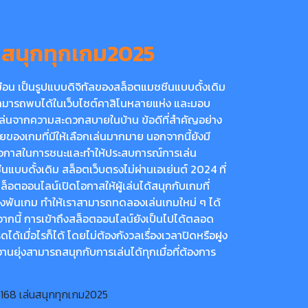
่นสนุกทุกเกม2025
สมือน เป็นรูปแบบดิจิทัลของสล็อตแมชชีนแบบดั้งเดิม
้สามารถพบได้ในเว็บไซต์คาสิโนหลายแห่ง และมอบ
้เล่นจากความสะดวกสบายในบ้าน ข้อดีที่สำคัญอย่าง
องเกมที่มีให้เลือกเล่นมากมาย นอกจากนี้ยังมี
ิ่มโอกาสในการชนะและทำให้ประสบการณ์การเล่น
แบบดั้งเดิม สล็อตเว็บตรงไม่ผ่านเอเย่นต์ 2024 ที่
็อตออนไลน์เปิดโอกาสให้ผู้เล่นได้สนุกกับเกมที่
ถึงพันเกม ทำให้เราสามารถทดลองเล่นเกมใหม่ ๆ ได้
จากนี้ การเข้าถึงสล็อตออนไลน์ยังเป็นไปได้ตลอด
ได้เมื่อไรก็ได้ โดยไม่ต้องกังวลเรื่องเวลาปิดหรือฝูง
รางงานยุ่งสามารถสนุกกับการเล่นได้ทุกเมื่อที่ต้องการ