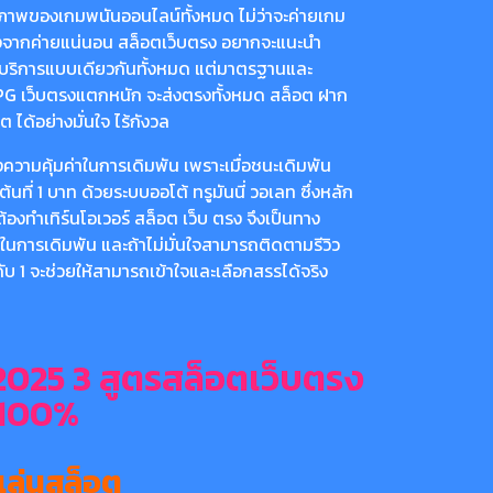
ณภาพของเกมพนันออนไลน์ทั้งหมด ไม่ว่าจะค่ายเกม
รงจากค่ายแน่นอน สล็อตเว็บตรง อยากจะแนะนำ
มีบริการแบบเดียวกันทั้งหมด แต่มาตรฐานและ
G เว็บตรงแตกหนัก จะส่งตรงทั้งหมด สล็อต ฝาก
 ได้อย่างมั่นใจ ไร้กังวล
องความคุ้มค่าในการเดิมพัน เพราะเมื่อชนะเดิมพัน
ต้นที่ 1 บาท ด้วยระบบออโต้ ทรูมันนี่ วอเลท ซึ่งหลัก
ต้องทำเทิร์นโอเวอร์ สล็อต เว็บ ตรง จึงเป็นทาง
ายในการเดิมพัน และถ้าไม่มั่นใจสามารถติดตามรีวิว
บ 1 จะช่วยให้สามารถเข้าใจและเลือกสรรได้จริง
 2025 3 สูตรสล็อตเว็บตรง
 100%
เล่นสล็อต