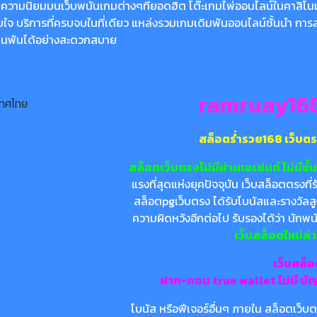
ได้รับความนิยมมนเว็บพนันเกมต่างๆที่ยอดฮิต โต๊ะเกมไพ่ออนไลน์ในคาสิโ
ายใจ บริการที่ครบจบในที่เดียว แหล่งรวมเกมเดิมพันออนไลน์ชั้นนำ การ
เดินพันได้อย่างสะดวกสบาย
ramruay168
สล็อตร่ำรวย168 เว็บตร
สล็อตเว็บตรงไม่มีผ่านเอเย่นต์ ไม่มีขั้น
แรงที่สุดแห่งยุคปัจจุบัน เว็บสล็อตตรงที่ร
สล็อตpgเว็บตรง ได้รับโบนัสและรางวัลสูง
ความผิดหวังอีกต่อไป รับรองได้ว่า นักพ
เว็บสล็อตใหม่ล
เว็บสล็
ฝาก-ถอน true wallet ไม่มี บัญ
โบนัส หรือฟีเจอร์อื่นๆ ภายใน สล็อตเว็บ