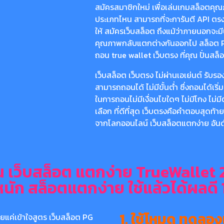
สมัครสมาชิกใหม่ เพื่อเล่นเกมสล็อตคุ
ประเภทไหน สามารถที่จะการันตี API ต
ให้ สมัครเว็บสล็อต ถึงแม้ว่าภายนอกจะ
คุณภาพกลับแตกต่างกันออกไป สล็อต P
ถอน true wallet เว็บตรง ที่คุณ ปั่นสล็อต
เว็บสล็อต เว็บตรง ไม่ผ่านเอเย่นต์ รับร
สามารถถอนได้ ไม่มีขั้นต่ำ ซึ่งถอนได้เริ่ม
ในการถอนไม่มีเงื่อนไขใดๆ ไม่มีโกง ไม่มี
เลือก ที่ดีที่สุด เว็บตรงคือคำตอบสุดท้
จากโลกออนไลน์ เว็บสล็อตแตกง่าย อันดั
่น เว็บสล็อต แตกง่าย TrueWallet
นัก สล็อตแตกง่าย ใช้แล้วได้ผลดี
1. ใช้โหมด ทดลอง
ายแค่เข้าใจสูตร เว็บสล็อต PG