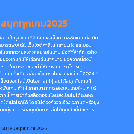
่นสนุกทุกเกม2025
สมือน เป็นรูปแบบดิจิทัลของสล็อตแมชชีนแบบดั้งเดิม
้สามารถพบได้ในเว็บไซต์คาสิโนหลายแห่ง และมอบ
้เล่นจากความสะดวกสบายในบ้าน ข้อดีที่สำคัญอย่าง
องเกมที่มีให้เลือกเล่นมากมาย นอกจากนี้ยังมี
ิ่มโอกาสในการชนะและทำให้ประสบการณ์การเล่น
แบบดั้งเดิม สล็อตเว็บตรงไม่ผ่านเอเย่นต์ 2024 ที่
็อตออนไลน์เปิดโอกาสให้ผู้เล่นได้สนุกกับเกมที่
ถึงพันเกม ทำให้เราสามารถทดลองเล่นเกมใหม่ ๆ ได้
จากนี้ การเข้าถึงสล็อตออนไลน์ยังเป็นไปได้ตลอด
ได้เมื่อไรก็ได้ โดยไม่ต้องกังวลเรื่องเวลาปิดหรือฝูง
รางงานยุ่งสามารถสนุกกับการเล่นได้ทุกเมื่อที่ต้องการ