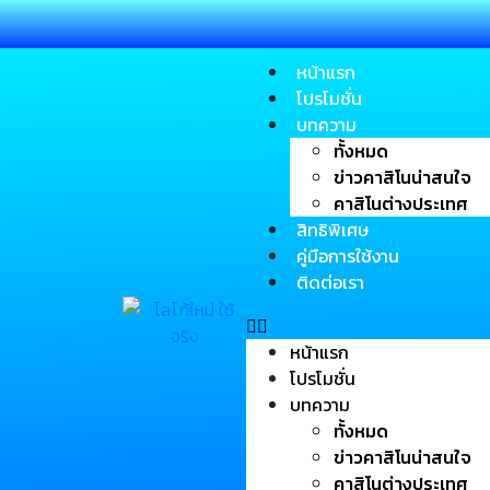
หน้าแรก
โปรโมชั่น
บทความ
ทั้งหมด
ข่าวคาสิโนน่าสนใจ
คาสิโนต่างประเทศ
สิทธิพิเศษ
คู่มือการใช้งาน
ติดต่อเรา
หน้าแรก
โปรโมชั่น
บทความ
ทั้งหมด
ข่าวคาสิโนน่าสนใจ
คาสิโนต่างประเทศ