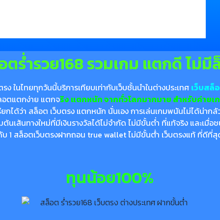
อตรํ่ารวย168 รวมเกม แตกดี ไม่มี
รง ในไทยทุกวันนี้บริการเทียบเท่ากับเว็บชั้นนำในต่างประเทศ
เว็บสล็
 สลอตแตกง่าย แตกจ
ริง แตกหนัก จากทั่วโลกมากมาย สำหรับค่ายเก
งเรียกได้ว่า สล็อต เว็บตรง แตกหนัก นั่นเอง การเล่นเกมพนันไม่ได้น่ากล
มต้นเส้นทางใหม่ที่มีเงินรางวัลได้ไม่จำกัด ไม่มีขั้นต่ำ ที่แท้จริง และ
ดับ 1 สล็อตเว็บตรงฝากถอน true wallet ไม่มีขั้นต่ํา เว็บตรงแท้ ที่ดีที
ทุนน้อย100%