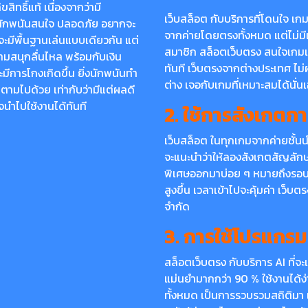
สิทธิ์แท้ เนื่องจากว่ามี
เว็บสล็อต กับบริการที่โดนใจ 
นักพนันสนใจ ปลอดภัย อยากจะ
จากค่ายโดยตรงทั้งหมด แต่ไม่มีเง
จะมีพื้นฐานเล่นแบบเดียวกัน แต่
สมาชิก สล็อตเว็บตรง สนใจเกมแ
มสนุกลื่นไหล พร้อมกับเงิน
ทันที เว็บตรงจากต่างประเทศ ไม่
ะมีการโกงเกิดขึ้น ยิ่งนักพนันทำ
ต่าง เจอกับเกมที่เหมาะสมได้นั่น
กตามไปด้วย เท่ากับว่ามีแต่ผลดี
ใจนำไปใช้งานได้ทันที
2. ใช้การสังเกต
เว็บสล็อต ในทุกเกมจากค่ายชั้น
จะแนะนำว่าให้ลองสังเกตสัญลักษณ์
พิเศษออกมาบ่อย ๆ หมายถึงรอบที่
สูงขึ้น เวลาเข้าไปจะคุ้มค่า เว็
จำกัด
3. การใช้โปรแกร
สล็อตเว็บตรง กับบริการ AI ที่จ
แม่นยำมากกว่า 90 % ใช้งานได้ง่า
ทั้งหมด เป็นการรวบรวมสถิติมา แ