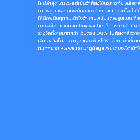
ใหม่ล่าสุด 2025 แต่เน้นว่าต้องใช้บริการกับ สล็อตลิข
มาตรฐานและเกมพนันของแท้ เกมพนันออนไลน์ ที่
ให้นักพนันทุกคนเข้าใจว่า เกมพนันแต่ละรูปแบบ ถึง
ทาง สล็อตฝากถอน true wallet เว็บตรง กลับมีควา
รางวัลที่ง่ายมากกว่า เว็บตรง100% ไม่ต้องกลัวว่าจ
เงินรางวัลได้มาก ทรูวอเลท ก็จะได้รับส่วนแบ่งที่มา
กับทุกฝ่าย PG wallet มาดูข้อมูลเพิ่มเติมจะได้เข้า