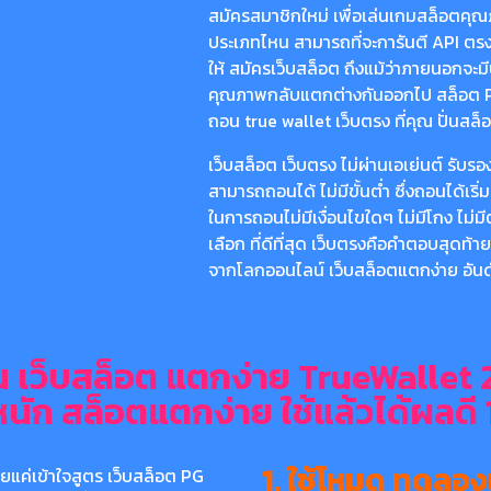
สมัครสมาชิกใหม่ เพื่อเล่นเกมสล็อตคุ
ประเภทไหน สามารถที่จะการันตี API ต
ให้ สมัครเว็บสล็อต ถึงแม้ว่าภายนอกจะ
คุณภาพกลับแตกต่างกันออกไป สล็อต P
ถอน true wallet เว็บตรง ที่คุณ ปั่นสล็อต
เว็บสล็อต เว็บตรง ไม่ผ่านเอเย่นต์ รับร
สามารถถอนได้ ไม่มีขั้นต่ำ ซึ่งถอนได้เริ่ม
ในการถอนไม่มีเงื่อนไขใดๆ ไม่มีโกง ไม่มี
เลือก ที่ดีที่สุด เว็บตรงคือคำตอบสุดท้
จากโลกออนไลน์ เว็บสล็อตแตกง่าย อันดั
่น เว็บสล็อต แตกง่าย TrueWallet
นัก สล็อตแตกง่าย ใช้แล้วได้ผลดี
1. ใช้โหมด ทดลอง
ายแค่เข้าใจสูตร เว็บสล็อต PG