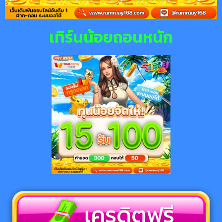
เทิร์นน้อยถอนหนัก