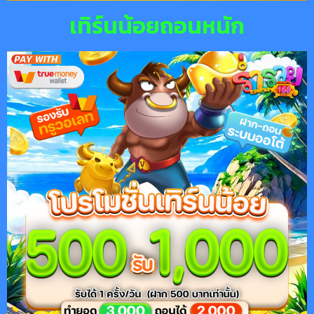
เทิร์นน้อยถอนหนัก