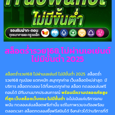
สล็อตรํ่ารวย168 ไม่ผ่านเอเย่นต์
ไม่มีขั้นต่ำ 2025
สล็อตรํ่ารวย168 ไม่ผ่านเอเย่นต์ ไม่มีขั้นต่ำ 2025
สล็อตรํ่า
รวย168 ทุนน้อย แตกหนัก สนุกทุกค่าย เว็บสล็อตใหม่ล่าสุด มี
บริการ สล็อตทดลอง ได้ทั้งหมดทุกค่าย สล็อต ทดลองเล่นฟรี
ถอนได้ มีทีมงานมากประสบการณ์
พร้อมมีความปลอดภัยสูง
ที่สุด เว็บสล็อตเว็บตรง ไม่มีขั้นต่ำ
จะไม่เน้นแค่บริการเกม
พนัน ทดลองเล่นสล็อตฟรีเท่านั้น แต่ในภาพรวมจะต้องพร้อม
ตลอดเวลา สล็อตทดลองซื้อฟรีสปินได้ จึงกล่าวได้ว่าบริการที่ดี