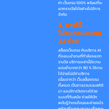
ค่า เว็บตรง 100% พร้อมที่จะ
แตกรางวัลได้อย่างไม่มีการ
จำกัด
3. การใช้
โปรแกรมสแกน
AI ช่วย
สล็อตเว็บตรง กับบริการ AI
ที่จะแนะนำเกมที่กำลังจะแตก
รางวัล บริการเหล่านี้มีความ
แม่นยำมากกว่า 90 % ใช้งาน
ได้ง่ายไม่มีค่าบริการ
เนื่องจากว่า เว็บสล็อตตรง
ทั้งหมด เป็นการรวบรวมสถิติ
มา และมีการวิเคราะห์ด้วย
ระบบที่ทันสมัย ช่วยให้นัก
พนันรู้ว่าเกมไหนและค่ายอะไร
พร้อมที่จะตอบสนอง เชื่อเถอะ