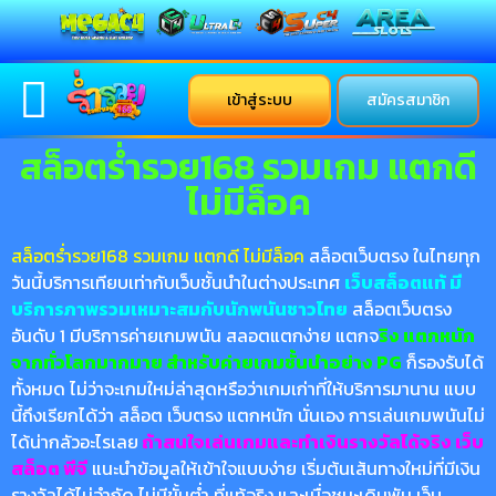
เข้าสู่ระบบ
สมัครสมาชิก
สล็อตรํ่ารวย168 รวมเกม แตกดี
ไม่มีล็อค
สล็อตรํ่ารวย168 รวมเกม แตกดี ไม่มีล็อค
สล็อตเว็บตรง ในไทยทุก
วันนี้บริการเทียบเท่ากับเว็บชั้นนำในต่างประเทศ
เว็บสล็อตแท้ มี
บริการภาพรวมเหมาะสมกับนักพนันชาวไทย
สล็อตเว็บตรง
68
อันดับ 1 มีบริการค่ายเกมพนัน สลอตแตกง่าย แตกจ
ริง แตกหนัก
จากทั่วโลกมากมาย สำหรับค่ายเกมชั้นนำอย่าง PG
ก็รองรับได้
ทั้งหมด ไม่ว่าจะเกมใหม่ล่าสุดหรือว่าเกมเก่าที่ให้บริการมานาน แบบ
นี้ถึงเรียกได้ว่า สล็อต เว็บตรง แตกหนัก นั่นเอง การเล่นเกมพนันไม่
ได้น่ากลัวอะไรเลย
ถ้าสนใจเล่นเกมและทำเงินรางวัลได้จริง เว็บ
68
สล็อต พีจี
แนะนำข้อมูลให้เข้าใจแบบง่าย เริ่มต้นเส้นทางใหม่ที่มีเงิน
รางวัลได้ไม่จำกัด ไม่มีขั้นต่ำ ที่แท้จริง และเมื่อชนะเดิมพัน เว็บ