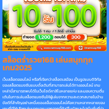
สล็อตร่ำรวย168 เล่นสนุกทุก
เกม2025
เว็บสล็อตออนไลน์ หรือที่เรียกว่าสล็อตเสมือน เป็นรูปแบบดิจิทัล
ของสล็อตแมชชีนแบบดั้งเดิมที่สามารถเล่นได้ทางออนไลน์ เกม
เหล่านี้สามารถพบได้ในเว็บไซต์คาสิโนหลายแห่ง และมอบความตื่น
เต้นในการเล่นสล็อตแมชชีนให้ผู้เล่นจากความสะดวกสบายในบ้าน
ข้อดีที่สำคัญอย่างหนึ่งของสล็อตออนไลน์คือความหลากหลายของ
เกมที่มีให้เลือกเล่นมากมาย นอกจากนี้ยังมีโบนัสและโปรโมชั่นที่น่า