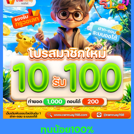
ทุนน้อย100%