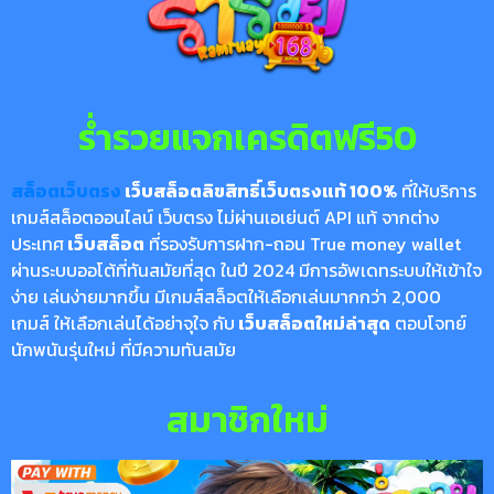
ร่ำรวยแจกเครดิตฟรี50
สล็อตเว็บตรง
เว็บสล็อตลิขสิทธิ์เว็บตรงแท้ 100%
ที่ให้บริการ
เกมส์สล็อตออนไลน์ เว็บตรง ไม่ผ่านเอเย่นต์ API แท้ จากต่าง
ประเทศ
เว็บสล็อต
ที่รองรับการฝาก-ถอน True money wallet
ผ่านระบบออโต้ที่ทันสมัยที่สุด ในปี 2024 มีการอัพเดทระบบให้เข้าใจ
ง่าย เล่นง่ายมากขึ้น มีเกมส์สล็อตให้เลือกเล่นมากกว่า 2,000
เกมส์ ให้เลือกเล่นได้อย่าจุใจ กับ
เว็บสล็อตใหม่ล่าสุด
ตอบโจทย์
นักพนันรุ่นใหม่ ที่มีความทันสมัย
สมาชิกใหม่