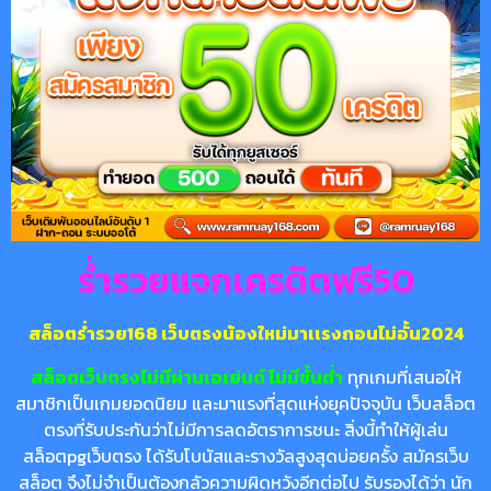
ร่ำรวยแจกเครดิตฟรี50
สล็อตร่ำรวย168 เว็บตรงน้องใหม่มาเเรงถอนไม่อั้น2024
สล็อตเว็บตรงไม่มีผ่านเอเย่นต์ ไม่มีขั้นต่ำ
ทุกเกมที่เสนอให้
สมาชิกเป็นเกมยอดนิยม และมาแรงที่สุดแห่งยุคปัจจุบัน เว็บสล็อต
ตรงที่รับประกันว่าไม่มีการลดอัตราการชนะ สิ่งนี้ทำให้ผู้เล่น
สล็อตpgเว็บตรง ได้รับโบนัสและรางวัลสูงสุดบ่อยครั้ง สมัครเว็บ
สล็อต จึงไม่จำเป็นต้องกลัวความผิดหวังอีกต่อไป รับรองได้ว่า นัก