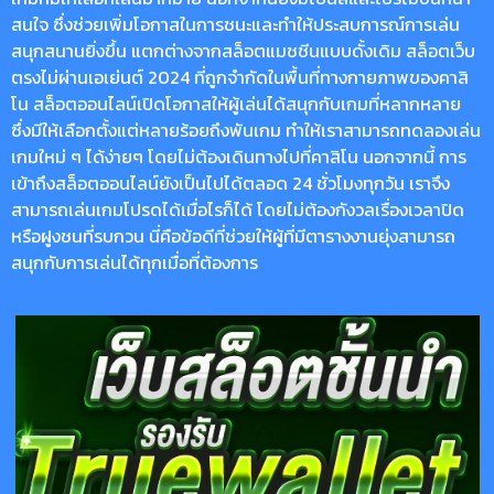
สนใจ ซึ่งช่วยเพิ่มโอกาสในการชนะและทำให้ประสบการณ์การเล่น
สนุกสนานยิ่งขึ้น แตกต่างจากสล็อตแมชชีนแบบดั้งเดิม สล็อตเว็บ
ตรงไม่ผ่านเอเย่นต์ 2024 ที่ถูกจำกัดในพื้นที่ทางกายภาพของคาสิ
โน สล็อตออนไลน์เปิดโอกาสให้ผู้เล่นได้สนุกกับเกมที่หลากหลาย
ซึ่งมีให้เลือกตั้งแต่หลายร้อยถึงพันเกม ทำให้เราสามารถทดลองเล่น
เกมใหม่ ๆ ได้ง่ายๆ โดยไม่ต้องเดินทางไปที่คาสิโน นอกจากนี้ การ
เข้าถึงสล็อตออนไลน์ยังเป็นไปได้ตลอด 24 ชั่วโมงทุกวัน เราจึง
สามารถเล่นเกมโปรดได้เมื่อไรก็ได้ โดยไม่ต้องกังวลเรื่องเวลาปิด
หรือฝูงชนที่รบกวน นี่คือข้อดีที่ช่วยให้ผู้ที่มีตารางงานยุ่งสามารถ
สนุกกับการเล่นได้ทุกเมื่อที่ต้องการ