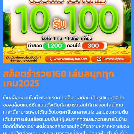
สล็อตร่ำรวย168 เล่นสนุกทุก
เกม2025
เว็บสล็อตออนไลน์ หรือที่เรียกว่าสล็อตเสมือน เป็นรูปแบบดิจิทัล
ของสล็อตแมชชีนแบบดั้งเดิมที่สามารถเล่นได้ทางออนไลน์ เกม
เหล่านี้สามารถพบได้ในเว็บไซต์คาสิโนหลายแห่ง และมอบความตื่น
เต้นในการเล่นสล็อตแมชชีนให้ผู้เล่นจากความสะดวกสบายในบ้าน
ข้อดีที่สำคัญอย่างหนึ่งของสล็อตออนไลน์คือความหลากหลายของ
เกมที่มีให้เลือกเล่นมากมาย นอกจากนี้ยังมีโบนัสและโปรโมชั่นที่น่า