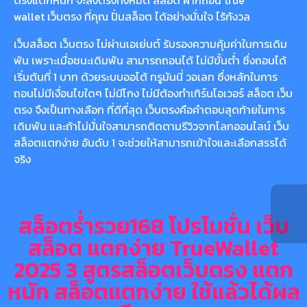
wallet เว็บตรง ที่คุณ ปั่นสล็อต ได้อย่างมั่นใจ ไร้กังวล
เว็บสล็อต เว็บตรง ไม่ผ่านเอเย่นต์ รับรองความคุ้มค่าในการเดิม
พัน เพราะเมื่อชนะเดิมพัน สามารถถอนได้ ไม่มีขั้นต่ำ ซึ่งถอนได้
เริ่มต้นที่ 1 บาท ด้วยระบบออโต้ ทรูมันนี่ วอเลท ซึ่งหลักในการ
ถอนไม่มีเงื่อนไขใดๆ ไม่มีโกง ไม่มีต้องทำเทิร์นโอเวอร์ สล็อต เว็บ
ตรง จึงเป็นทางเลือก ที่ดีที่สุด เว็บตรงคือคำตอบสุดท้ายในการ
เดิมพัน และถ้าไม่มั่นใจสามารถติดตามรีวิวจากโลกออนไลน์ เว็บ
สล็อตแตกง่าย อันดับ 1 จะช่วยให้สามารถเข้าใจและเลือกสรรได้
จริง
สล็อตรํ่ารวย168 โปรโมชั่น เว็บ
สล็อต แตกง่าย TrueWallet
2025 3 สูตรสล็อตเว็บตรง แตก
หนัก สล็อตแตกง่าย ใช้แล้วได้ผล