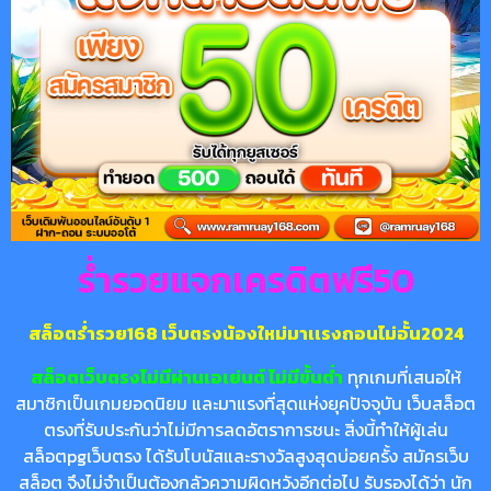
ร่ำรวยแจกเครดิตฟรี50
สล็อตร่ำรวย168 เว็บตรงน้องใหม่มาเเรงถอนไม่อั้น2024
สล็อตเว็บตรงไม่มีผ่านเอเย่นต์ ไม่มีขั้นต่ำ
ทุกเกมที่เสนอให้
สมาชิกเป็นเกมยอดนิยม และมาแรงที่สุดแห่งยุคปัจจุบัน เว็บสล็อต
ตรงที่รับประกันว่าไม่มีการลดอัตราการชนะ สิ่งนี้ทำให้ผู้เล่น
สล็อตpgเว็บตรง ได้รับโบนัสและรางวัลสูงสุดบ่อยครั้ง สมัครเว็บ
สล็อต จึงไม่จำเป็นต้องกลัวความผิดหวังอีกต่อไป รับรองได้ว่า นัก