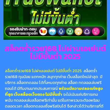
สล็อตรํ่ารวย168 ไม่ผ่านเอเย่นต์
ไม่มีขั้นต่ำ 2025
สล็อตรํ่ารวย168 ไม่ผ่านเอเย่นต์ ไม่มีขั้นต่ำ 2025
สล็อตรํ่า
รวย168 ทุนน้อย แตกหนัก สนุกทุกค่าย เว็บสล็อตใหม่ล่าสุด มี
บริการ สล็อตทดลอง ได้ทั้งหมดทุกค่าย สล็อต ทดลองเล่นฟรี
ถอนได้ มีทีมงานมากประสบการณ์
พร้อมมีความปลอดภัยสูง
ที่สุด เว็บสล็อตเว็บตรง ไม่มีขั้นต่ำ
จะไม่เน้นแค่บริการเกม
พนัน ทดลองเล่นสล็อตฟรีเท่านั้น แต่ในภาพรวมจะต้องพร้อม
ตลอดเวลา สล็อตทดลองซื้อฟรีสปินได้ จึงกล่าวได้ว่าบริการที่ดี