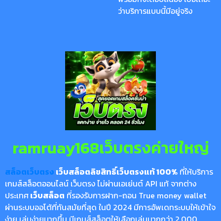
ว่าบริการแบบนี้มีอยู่จริง
ramruay168เว็บตรงค่ายใหญ่
สล็อตเว็บตรง
เว็บสล็อตลิขสิทธิ์เว็บตรงแท้ 100%
ที่ให้บริการ
เกมส์สล็อตออนไลน์ เว็บตรง ไม่ผ่านเอเย่นต์ API แท้ จากต่าง
ประเทศ
เว็บสล็อต
ที่รองรับการฝาก-ถอน True money wallet
ผ่านระบบออโต้ที่ทันสมัยที่สุด ในปี 2024 มีการอัพเดทระบบให้เข้าใจ
ง่าย เล่นง่ายมากขึ้น มีเกมส์สล็อตให้เลือกเล่นมากกว่า 2,000