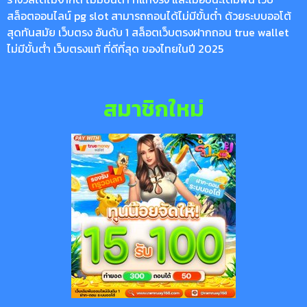
สล็อตออนไลน์ pg slot สามารถถอนได้ไม่มีขั้นต่ำ ด้วยระบบออโต้
สุดทันสมัย เว็บตรง อันดับ 1 สล็อตเว็บตรงฝากถอน true wallet
ไม่มีขั้นต่ํา เว็บตรงแท้ ที่ดีที่สุด ของไทยในปี 2025
สมาชิกใหม่