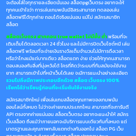
จะต้องใส่ใจทุกรายละเอียดนั่นเอง สล็อตpgเว็บตรง อยากจะให้
ทุกคนเข้าใจว่า การเล่นเกมพนันมีอิสระสามารถ ทดลองเล่น
สล็อตฟรีได้ทุกค่าย ถอนได้จริงแน่นอน แม้ไม่ สมัครสมาชิก
สล็อต
สล็อตเว็บตรง ฝากถอน true wallet ไม่มีขั้น ต่ํา
พร้อมที่จะ
เติมเต็มได้ตลอดเวลา 24 ชั่วโมง และไม่มีการปิดเว็บไซต์หนี เล่น
สล็อตฟรี พร้อมที่จะจ่ายเงินรางวัลเต็มจำนวนไม่มีการดึงเวลา
หรือว่าโกงแม้แต่บาทเดียว สล็อตแตก ง่าย ช่วยให้ทุกคนสามารถ
ตอบสนองกับสิ่งที่มุ่งหวังได้ ใครที่คิดว่าระบบที่ทันสมัยจะใช้งาน
ยาก สามารถเข้าไปที่หน้าเว็บได้เลย จะมีการแนะนำอย่างละเอียด
รวมไปถึงมีภาพประกอบอีกด้วย สล็อต เว็บตรง 100%
เรียกได้ว่าเรียนรู้ก่อนที่จะเริ่มต้นใช้งานจริง
สมัครสมาชิกใหม่ เพื่อเล่นเกมสล็อตคุณภาพของเกมพนัน
ออนไลน์ทั้งหมด ไม่ว่าจะค่ายเกมประเภทไหน สามารถที่จะการันตี
API ตรงจากค่ายแน่นอน สล็อตเว็บตรง อยากจะแนะนำให้ สมัคร
เว็บสล็อต ถึงแม้ว่าภายนอกจะมีบริการแบบเดียวกันทั้งหมด แต่
มาตรฐานและคุณภาพกลับแตกต่างกันออกไป สล็อต PG เว็บ
ตรงแตกหนัก จะส่งตรงทั้งหมด สล็อต ฝากถอน true