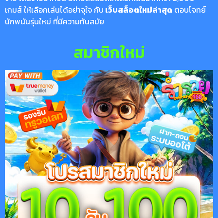
เกมส์ ให้เลือกเล่นได้อย่าจุใจ กับ
เว็บสล็อตใหม่ล่าสุด
ตอบโจทย์
นักพนันรุ่นใหม่ ที่มีความทันสมัย
สมาชิกใหม่