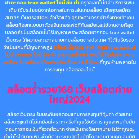
ฝาก-ถอน true wallet ไม่มี ขั้น ต่ํา
ทรูวอเลทไม่มีค่าบริการเพิ่ม
เติม ใช้ประโยชน์จากโอกาสในการเล่นเกมสล็อต เมื่อคุณสมัคร
สมาชิก เว็บตรง100% สำเร็จแล้ว คุณจะสามารถเข้าถึงทางเข้าเกม
สล็อตที่ออกแบบมาด้วยอินเทอร์เฟซที่ทันสมัยและใช้งานง่ายที่สุด
ปลอดภัย
ปั่นสล็อตนั้นไร้ปัญหาเพราะ สล็อตฝากถอน true wallet
เว็บตรง ให้ความสะดวกสบายเกมสล็อตต่างประเทศ ที่ได้ใบรับรอง
ว่าเป็นเกมที่มีคุณภาพสูง
สล็อตเว็บตรง ฝาก-ถอน true wallet
ไม่มี ธนาคาร ไม่มี ขั้น ต่ํา สามารถซื้อฟรีสปินได้ ไม่มีเด้ง ระบบ
เสถียร ปั่นสล็อต ได้อย่างต่อเนื่อง 24 ชั่วโมง
ที่คุณห้ามพลาดใน
การลงทุน สล็อตออนไลน์
สล็อตร่ำรวย168 เว็บสล็อตค่าย
ใหญ่2024
สล็อตเว็บตรง รับประกันผลตอบแทนการลงทุนที่คุ้มค่า ด้วยเกม
สล็อตpgแท้ ที่ไม่เหมือนใคร ทุกครั้งที่คุณใช้บริการ คุณจะพบกับขั้น
ตอนการถอนเงินที่รวดเร็วมาก จ่ายเงินรางวัลมากมาย ไม่ว่าคุณจะ
ทำกำไรได้มากเพียงใดก็ตาม ระบบอัตโนมัติโดดเด่นด้วยคุณสมบัติ