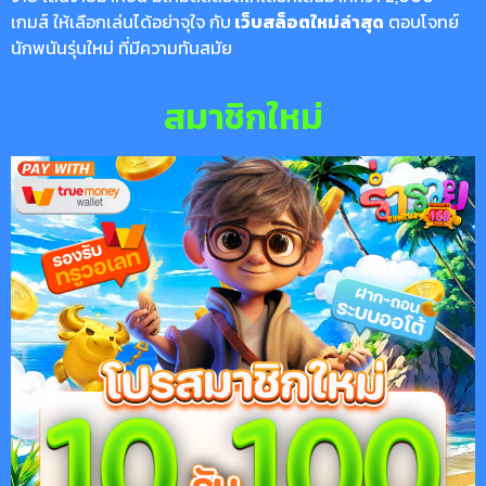
เกมส์ ให้เลือกเล่นได้อย่าจุใจ กับ
เว็บสล็อตใหม่ล่าสุด
ตอบโจทย์
นักพนันรุ่นใหม่ ที่มีความทันสมัย
สมาชิกใหม่