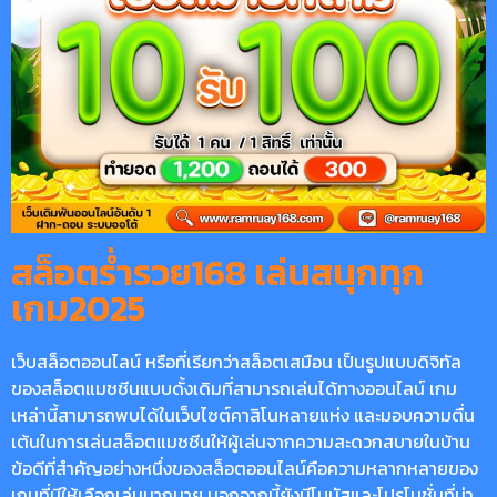
สล็อตร่ำรวย168 เล่นสนุกทุก
เกม2025
เว็บสล็อตออนไลน์ หรือที่เรียกว่าสล็อตเสมือน เป็นรูปแบบดิจิทัล
ของสล็อตแมชชีนแบบดั้งเดิมที่สามารถเล่นได้ทางออนไลน์ เกม
เหล่านี้สามารถพบได้ในเว็บไซต์คาสิโนหลายแห่ง และมอบความตื่น
เต้นในการเล่นสล็อตแมชชีนให้ผู้เล่นจากความสะดวกสบายในบ้าน
ข้อดีที่สำคัญอย่างหนึ่งของสล็อตออนไลน์คือความหลากหลายของ
เกมที่มีให้เลือกเล่นมากมาย นอกจากนี้ยังมีโบนัสและโปรโมชั่นที่น่า