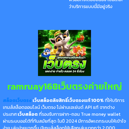
ว่าบริการแบบนี้มีอยู่จริง
ชม
ramruay168เว็บตรงค่ายใหญ่
สล็อตเว็บตรง
เว็บสล็อตลิขสิทธิ์เว็บตรงแท้ 100%
ที่ให้บริการ
เกมส์สล็อตออนไลน์ เว็บตรง ไม่ผ่านเอเย่นต์ API แท้ จากต่าง
ประเทศ
เว็บสล็อต
ที่รองรับการฝาก-ถอน True money wallet
ผ่านระบบออโต้ที่ทันสมัยที่สุด ในปี 2024 มีการอัพเดทระบบให้เข้าใจ
ง่าย เล่นง่ายมากขึ้น มีเกมส์สล็อตให้เลือกเล่นมากกว่า 2,000