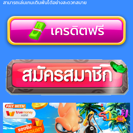
สามารถเล่นเกมเดินพันได้อย่างสะดวกสบาย