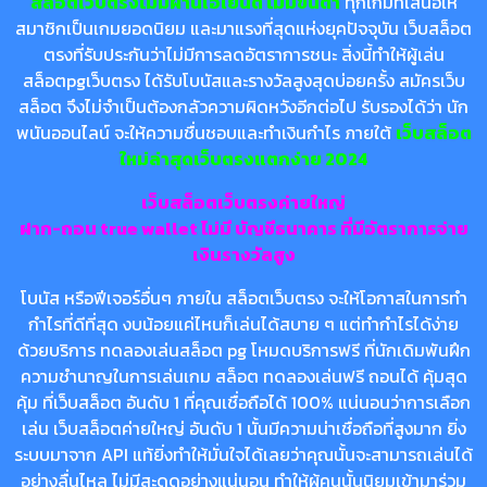
สล็อตเว็บตรงไม่มีผ่านเอเย่นต์ ไม่มีขั้นต่ำ
ทุกเกมที่เสนอให้
สมาชิกเป็นเกมยอดนิยม และมาแรงที่สุดแห่งยุคปัจจุบัน เว็บสล็อต
ตรงที่รับประกันว่าไม่มีการลดอัตราการชนะ สิ่งนี้ทำให้ผู้เล่น
สล็อตpgเว็บตรง ได้รับโบนัสและรางวัลสูงสุดบ่อยครั้ง สมัครเว็บ
สล็อต จึงไม่จำเป็นต้องกลัวความผิดหวังอีกต่อไป รับรองได้ว่า นัก
พนันออนไลน์ จะให้ความชื่นชอบและทำเงินกำไร ภายใต้
เว็บสล็อต
ใหม่ล่าสุดเว็บตรงแตกง่าย 2024
เว็บสล็อตเว็บตรงค่ายใหญ่
ฝาก-ถอน true wallet ไม่มี บัญชีธนาคาร ที่มีอัตราการจ่าย
เงินรางวัลสูง
โบนัส หรือฟีเจอร์อื่นๆ ภายใน สล็อตเว็บตรง จะให้โอกาสในการทำ
กำไรที่ดีที่สุด งบน้อยแค่ไหนก็เล่นได้สบาย ๆ แต่ทำกำไรได้ง่าย
ด้วยบริการ ทดลองเล่นสล็อต pg โหมดบริการฟรี ที่นักเดิมพันฝึก
ความชำนาญในการเล่นเกม สล็อต ทดลองเล่นฟรี ถอนได้ คุ้มสุด
คุ้ม ที่เว็บสล็อต อันดับ 1 ที่คุณเชื่อถือได้ 100% แน่นอนว่าการเลือก
เล่น เว็บสล็อตค่ายใหญ่ อันดับ 1 นั้นมีความน่าเชื่อถือที่สูงมาก ยิ่ง
ระบบมาจาก API แท้ยิ่งทำให้มั่นใจได้เลยว่าคุณนั้นจะสามารถเล่นได้
อย่างลื่นไหล ไม่มีสะดุดอย่างแน่นอน ทำให้ผู้คนนั้นนิยมเข้ามาร่วม