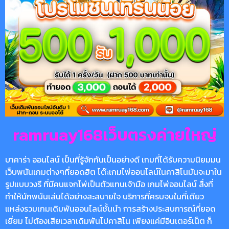
ramruay168เว็บตรงค่ายใหญ่
บาคาร่า ออนไลน์ เป็นที่รู้จักกันเป็นอย่างดี เกมที่ได้รับความนิยมมน
เว็บพนันเกมต่างๆที่ยอดฮิต โต๊ะเกมไพ่ออนไลน์ในคาสิโนมันจะมาใน
รูปแบบวงรี ที่มีคนแจกไพ่เป็นตัวแทนเจ้ามือ เกมไพ่ออนไลน์ สื่งที่
ทำให้นักพนันเล่นได้อย่างสะสบายใจ บริการที่ครบจบในที่เดียว
แหล่งรวมเกมเดิมพันออนไลน์ชั้นนำ การสร้างประสบการณ์ที่ยอด
เยี่ยม ไม่ต้องเสียเวลาเดิมพันไปคาสิโน เพียงแค่มีอินเตอร์เน็ต ก็