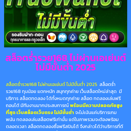
สล็อตรํ่ารวย168 ไม่ผ่านเอเย่นต์
ไม่มีขั้นต่ำ 2025
สล็อตรํ่ารวย168 ไม่ผ่านเอเย่นต์ ไม่มีขั้นต่ำ 2025
สล็อตรํ่า
รวย168 ทุนน้อย แตกหนัก สนุกทุกค่าย เว็บสล็อตใหม่ล่าสุด มี
บริการ สล็อตทดลอง ได้ทั้งหมดทุกค่าย สล็อต ทดลองเล่นฟรี
ถอนได้ มีทีมงานมากประสบการณ์
พร้อมมีความปลอดภัยสูง
ที่สุด เว็บสล็อตเว็บตรง ไม่มีขั้นต่ำ
จะไม่เน้นแค่บริการเกม
พนัน ทดลองเล่นสล็อตฟรีเท่านั้น แต่ในภาพรวมจะต้องพร้อม
ตลอดเวลา สล็อตทดลองซื้อฟรีสปินได้ จึงกล่าวได้ว่าบริการที่ดี