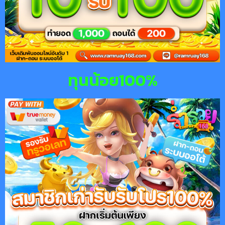
ทุนน้อย100%