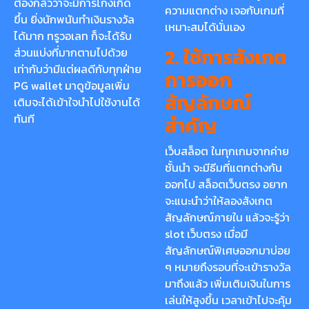
ต้องกลัวว่าจะมีการโกงเกิด
ความแตกต่าง เจอกับเกมที่
ขึ้น ยิ่งนักพนันทำเงินรางวัล
เหมาะสมได้นั่นเอง
ได้มาก ทรูวอเลท ก็จะได้รับ
2. ใช้การสังเกต
ส่วนแบ่งที่มากตามไปด้วย
เท่ากับว่ามีแต่ผลดีกับทุกฝ่าย
การออก
PG wallet มาดูข้อมูลเพิ่ม
สัญลักษณ์
เติมจะได้เข้าใจนำไปใช้งานได้
ทันที
สำคัญ
เว็บสล็อต ในทุกเกมจากค่าย
ชั้นนำ จะมีธีมที่แตกต่างกัน
ออกไป สล็อตเว็บตรง อยาก
จะแนะนำว่าให้ลองสังเกต
สัญลักษณ์ภายใน แล้วจะรู้ว่า
slot เว็บตรง เมื่อมี
สัญลักษณ์พิเศษออกมาบ่อย
ๆ หมายถึงรอบที่จะเข้ารางวัล
มาถึงแล้ว เพิ่มเติมเงินในการ
เล่นให้สูงขึ้น เวลาเข้าไปจะคุ้ม