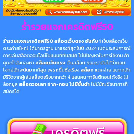
ร่ำรวยแจกเครดิตฟรี50
ร่ำรวยแจกเครดิตฟรี50 สล็อตเว็บตรง อันดับ 1
เว็บสล็อตเว็บ
ตรงค่ายใหญ่ ได้มาตรฐาน มาแรงที่สุดในปี 2024 เปิดประสบการณ์
การเล่นสล็อตออนไลน์ในแบบที่ทันสมัย ไม่มีปัญหาในการใช้งาน ถ้า
คุณกำลังมองหา
สล็อตเว็บตรง
เว็บสล็อต ของเรานับได้ว่าตอบ
โจทย์นักพนันมากที่สุด เพราะขึ้นชื่อเรื่อง
สล็อต
แตกง่าย แตกหนัก
มีรีวิวจากผู้เล่นสล็อตจริงมากกว่า 4 แสนคน การันตีถอนได้จริง ไม่
ล็อคยูส
สล็อตวอเลท ฝาก-ถอน ไม่มีขั้นต่ำ
ไม่มีบัญชีธนาคารก็
สมัครได้