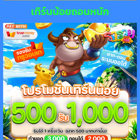
เทิร์นน้อยถอนหนัก