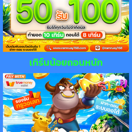
OT
เทิร์นน้อยถอนหนัก