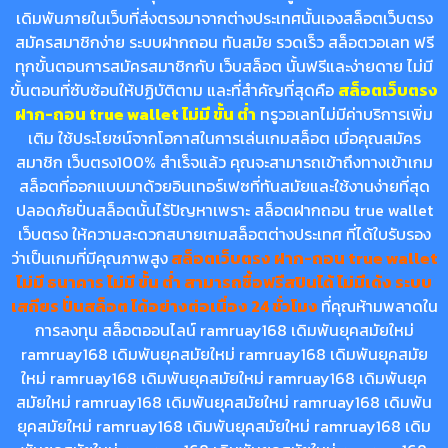
เดิมพันภายในเว็บที่ส่งตรงมาจากต่างประเทศนั้นเอง
สล็อตเว็บตรง
สมัครสมาชิกง่าย ระบบฝากถอน ทันสมัย รวดเร็ว สล็อตวอเลท ฟรี
ทุกขั้นตอน
การสมัครสมาชิกกับ เว็บสล็อต นั้นฟรีและง่ายดาย ไม่มี
ขั้นตอนที่ซับซ้อนให้ปฏิบัติตาม และที่สำคัญที่สุดคือ
สล็อตเว็บตรง
ฝาก-ถอน true wallet ไม่มี ขั้น ต่ํา
ทรูวอเลทไม่มีค่าบริการเพิ่ม
เติม ใช้ประโยชน์จากโอกาสในการเล่นเกมสล็อต เมื่อคุณสมัคร
สมาชิก เว็บตรง100% สำเร็จแล้ว คุณจะสามารถเข้าถึงทางเข้าเกม
สล็อตที่ออกแบบมาด้วยอินเทอร์เฟซที่ทันสมัยและใช้งานง่ายที่สุด
ปลอดภัย
ปั่นสล็อตนั้นไร้ปัญหาเพราะ สล็อตฝากถอน true wallet
เว็บตรง ให้ความสะดวกสบายเกมสล็อตต่างประเทศ ที่ได้ใบรับรอง
ว่าเป็นเกมที่มีคุณภาพสูง
สล็อตเว็บตรง ฝาก-ถอน true wallet
ไม่มี ธนาคาร ไม่มี ขั้น ต่ํา สามารถซื้อฟรีสปินได้ ไม่มีเด้ง ระบบ
เสถียร ปั่นสล็อต ได้อย่างต่อเนื่อง 24 ชั่วโมง
ที่คุณห้ามพลาดใน
การลงทุน สล็อตออนไลน์ ramruay168 เดิมพันยุคสมัยใหม่
ramruay168 เดิมพันยุคสมัยใหม่ ramruay168 เดิมพันยุคสมัย
ใหม่ ramruay168 เดิมพันยุคสมัยใหม่ ramruay168 เดิมพันยุค
สมัยใหม่ ramruay168 เดิมพันยุคสมัยใหม่ ramruay168 เดิมพัน
ยุคสมัยใหม่ ramruay168 เดิมพันยุคสมัยใหม่ ramruay168 เดิม