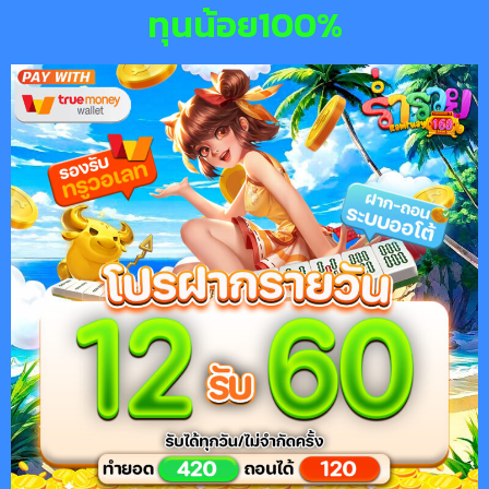
ทุนน้อย100%
68สล็อต
68สล็อต
8เว็บ
68โปร