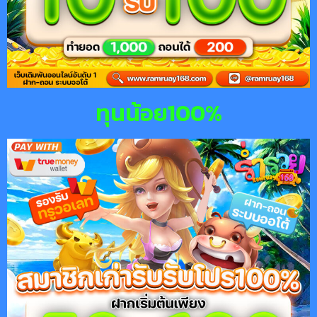
ทุนน้อย100%