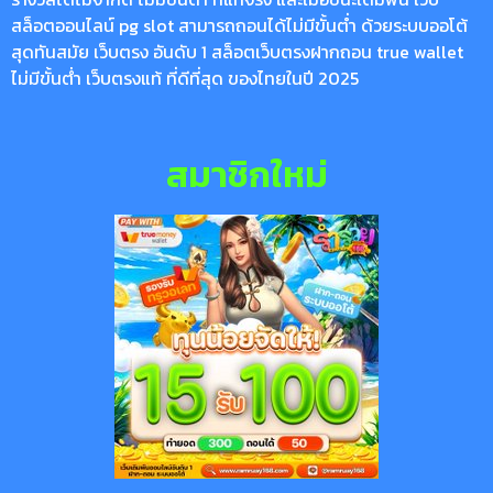
สล็อตออนไลน์ pg slot สามารถถอนได้ไม่มีขั้นต่ำ ด้วยระบบออโต้
สุดทันสมัย เว็บตรง อันดับ 1 สล็อตเว็บตรงฝากถอน true wallet
68
ไม่มีขั้นต่ํา เว็บตรงแท้ ที่ดีที่สุด ของไทยในปี 2025
สมาชิกใหม่
68
25
68ทดลอง
68พนัน