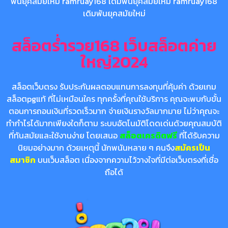
พันยุคสมัยใหม่ ramruay168 เดิมพันยุคสมัยใหม่ ramruay168
เดิมพันยุคสมัยใหม่
สล็อตร่ำรวย168 เว็บสล็อตค่าย
ใหญ่2024
สล็อตเว็บตรง รับประกันผลตอบแทนการลงทุนที่คุ้มค่า ด้วยเกม
สล็อตpgแท้ ที่ไม่เหมือนใคร ทุกครั้งที่คุณใช้บริการ คุณจะพบกับขั้น
ตอนการถอนเงินที่รวดเร็วมาก จ่ายเงินรางวัลมากมาย ไม่ว่าคุณจะ
ทำกำไรได้มากเพียงใดก็ตาม ระบบอัตโนมัติโดดเด่นด้วยคุณสมบัติ
ที่ทันสมัยและใช้งานง่าย โดยเสนอ
สล็อตเครดิตฟรี
ที่ได้รับความ
นิยมอย่างมาก ด้วยเหตุนี้ นักพนันหลาย ๆ คนจึง
สมัครเป็น
สมาชิก
บนเว็บสล็อต เนื่องจากความไว้วางใจที่มีต่อเว็บตรงที่เชื่อ
ถือได้