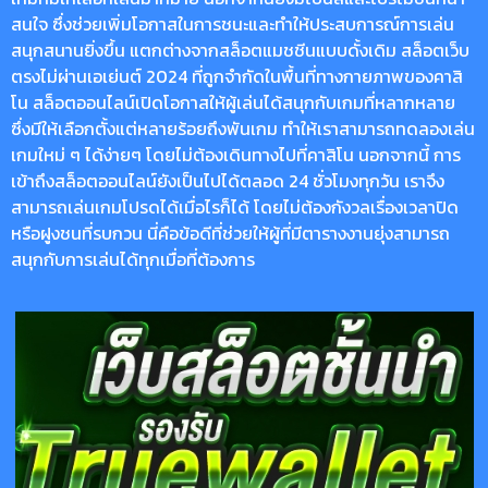
สนใจ ซึ่งช่วยเพิ่มโอกาสในการชนะและทำให้ประสบการณ์การเล่น
สนุกสนานยิ่งขึ้น แตกต่างจากสล็อตแมชชีนแบบดั้งเดิม สล็อตเว็บ
ตรงไม่ผ่านเอเย่นต์ 2024 ที่ถูกจำกัดในพื้นที่ทางกายภาพของคาสิ
โน สล็อตออนไลน์เปิดโอกาสให้ผู้เล่นได้สนุกกับเกมที่หลากหลาย
ซึ่งมีให้เลือกตั้งแต่หลายร้อยถึงพันเกม ทำให้เราสามารถทดลองเล่น
เกมใหม่ ๆ ได้ง่ายๆ โดยไม่ต้องเดินทางไปที่คาสิโน นอกจากนี้ การ
เข้าถึงสล็อตออนไลน์ยังเป็นไปได้ตลอด 24 ชั่วโมงทุกวัน เราจึง
สามารถเล่นเกมโปรดได้เมื่อไรก็ได้ โดยไม่ต้องกังวลเรื่องเวลาปิด
หรือฝูงชนที่รบกวน นี่คือข้อดีที่ช่วยให้ผู้ที่มีตารางงานยุ่งสามารถ
สนุกกับการเล่นได้ทุกเมื่อที่ต้องการ