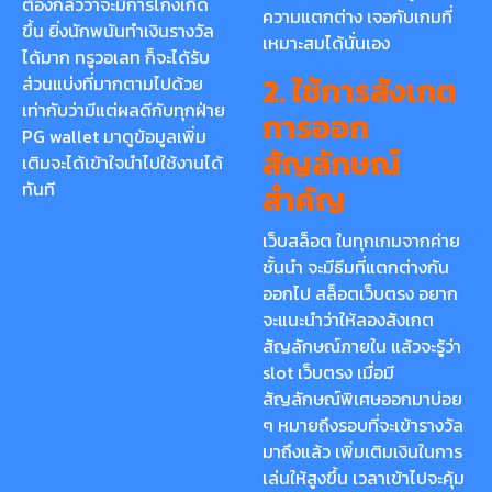
ต้องกลัวว่าจะมีการโกงเกิด
ความแตกต่าง เจอกับเกมที่
ขึ้น ยิ่งนักพนันทำเงินรางวัล
เหมาะสมได้นั่นเอง
ได้มาก ทรูวอเลท ก็จะได้รับ
2. ใช้การสังเกต
ส่วนแบ่งที่มากตามไปด้วย
เท่ากับว่ามีแต่ผลดีกับทุกฝ่าย
การออก
PG wallet มาดูข้อมูลเพิ่ม
สัญลักษณ์
เติมจะได้เข้าใจนำไปใช้งานได้
ทันที
สำคัญ
เว็บสล็อต ในทุกเกมจากค่าย
ชั้นนำ จะมีธีมที่แตกต่างกัน
ออกไป สล็อตเว็บตรง อยาก
จะแนะนำว่าให้ลองสังเกต
สัญลักษณ์ภายใน แล้วจะรู้ว่า
slot เว็บตรง เมื่อมี
สัญลักษณ์พิเศษออกมาบ่อย
ๆ หมายถึงรอบที่จะเข้ารางวัล
มาถึงแล้ว เพิ่มเติมเงินในการ
เล่นให้สูงขึ้น เวลาเข้าไปจะคุ้ม