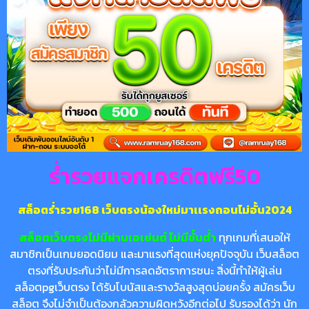
ร่ำรวยแจกเครดิตฟรี50
สล็อตร่ำรวย168 เว็บตรงน้องใหม่มาเเรงถอนไม่อั้น2024
สล็อตเว็บตรงไม่มีผ่านเอเย่นต์ ไม่มีขั้นต่ำ
ทุกเกมที่เสนอให้
สมาชิกเป็นเกมยอดนิยม และมาแรงที่สุดแห่งยุคปัจจุบัน เว็บสล็อต
ตรงที่รับประกันว่าไม่มีการลดอัตราการชนะ สิ่งนี้ทำให้ผู้เล่น
สล็อตpgเว็บตรง ได้รับโบนัสและรางวัลสูงสุดบ่อยครั้ง สมัครเว็บ
สล็อต จึงไม่จำเป็นต้องกลัวความผิดหวังอีกต่อไป รับรองได้ว่า นัก