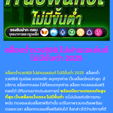
สล็อตรํ่ารวย168 ไม่ผ่านเอเย่นต์
ไม่มีขั้นต่ำ 2025
สล็อตรํ่ารวย168 ไม่ผ่านเอเย่นต์ ไม่มีขั้นต่ำ 2025
สล็อตรํ่า
รวย168 ทุนน้อย แตกหนัก สนุกทุกค่าย เว็บสล็อตใหม่ล่าสุด มี
บริการ สล็อตทดลอง ได้ทั้งหมดทุกค่าย สล็อต ทดลองเล่นฟรี
ถอนได้ มีทีมงานมากประสบการณ์
พร้อมมีความปลอดภัยสูง
ที่สุด เว็บสล็อตเว็บตรง ไม่มีขั้นต่ำ
จะไม่เน้นแค่บริการเกม
พนัน ทดลองเล่นสล็อตฟรีเท่านั้น แต่ในภาพรวมจะต้องพร้อม
ตลอดเวลา สล็อตทดลองซื้อฟรีสปินได้ จึงกล่าวได้ว่าบริการที่ดี