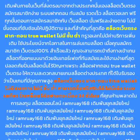
เดิมพันภายในเว็บที่ส่งตรงมาจากต่างประเทศนั้นเอง
สล็อตเว็บตรง
สมัครสมาชิกง่าย ระบบฝากถอน ทันสมัย รวดเร็ว สล็อตวอเลท ฟรี
ทุกขั้นตอน
การสมัครสมาชิกกับ เว็บสล็อต นั้นฟรีและง่ายดาย ไม่มี
ขั้นตอนที่ซับซ้อนให้ปฏิบัติตาม และที่สำคัญที่สุดคือ
สล็อตเว็บตรง
ฝาก-ถอน true wallet ไม่มี ขั้น ต่ํา
ทรูวอเลทไม่มีค่าบริการเพิ่ม
เติม ใช้ประโยชน์จากโอกาสในการเล่นเกมสล็อต เมื่อคุณสมัคร
สมาชิก เว็บตรง100% สำเร็จแล้ว คุณจะสามารถเข้าถึงทางเข้าเกม
สล็อตที่ออกแบบมาด้วยอินเทอร์เฟซที่ทันสมัยและใช้งานง่ายที่สุด
ปลอดภัย
ปั่นสล็อตนั้นไร้ปัญหาเพราะ สล็อตฝากถอน true wallet
เว็บตรง ให้ความสะดวกสบายเกมสล็อตต่างประเทศ ที่ได้ใบรับรอง
ว่าเป็นเกมที่มีคุณภาพสูง
สล็อตเว็บตรง ฝาก-ถอน true wallet
ไม่มี ธนาคาร ไม่มี ขั้น ต่ํา สามารถซื้อฟรีสปินได้ ไม่มีเด้ง ระบบ
เสถียร ปั่นสล็อต ได้อย่างต่อเนื่อง 24 ชั่วโมง
ที่คุณห้ามพลาดใน
การลงทุน สล็อตออนไลน์ ramruay168 เดิมพันยุคสมัยใหม่
ramruay168 เดิมพันยุคสมัยใหม่ ramruay168 เดิมพันยุคสมัย
ใหม่ ramruay168 เดิมพันยุคสมัยใหม่ ramruay168 เดิมพันยุค
สมัยใหม่ ramruay168 เดิมพันยุคสมัยใหม่ ramruay168 เดิมพัน
ยุคสมัยใหม่ ramruay168 เดิมพันยุคสมัยใหม่ ramruay168 เดิม