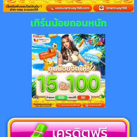
เทิร์นน้อยถอนหนัก