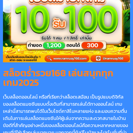
สล็อตร่ำรวย168 เล่นสนุกทุก
เกม2025
เว็บสล็อตออนไลน์ หรือที่เรียกว่าสล็อตเสมือน เป็นรูปแบบดิจิทัล
ของสล็อตแมชชีนแบบดั้งเดิมที่สามารถเล่นได้ทางออนไลน์ เกม
เหล่านี้สามารถพบได้ในเว็บไซต์คาสิโนหลายแห่ง และมอบความตื่น
เต้นในการเล่นสล็อตแมชชีนให้ผู้เล่นจากความสะดวกสบายในบ้าน
ข้อดีที่สำคัญอย่างหนึ่งของสล็อตออนไลน์คือความหลากหลายของ
เกมที่มีให้เลือกเล่นมากมาย นอกจากนี้ยังมีโบนัสและโปรโมชั่นที่น่า