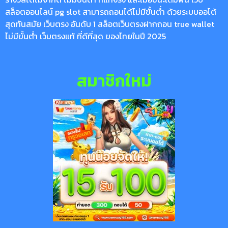
สล็อตออนไลน์ pg slot สามารถถอนได้ไม่มีขั้นต่ำ ด้วยระบบออโต้
สุดทันสมัย เว็บตรง อันดับ 1 สล็อตเว็บตรงฝากถอน true wallet
68
ไม่มีขั้นต่ํา เว็บตรงแท้ ที่ดีที่สุด ของไทยในปี 2025
สมาชิกใหม่
68
25
68ทดลอง
68พนัน