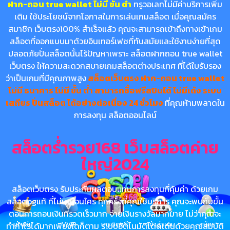
ฝาก-ถอน true wallet ไม่มี ขั้น ต่ํา
ทรูวอเลทไม่มีค่าบริการเพิ่ม
เติม ใช้ประโยชน์จากโอกาสในการเล่นเกมสล็อต เมื่อคุณสมัคร
สมาชิก เว็บตรง100% สำเร็จแล้ว คุณจะสามารถเข้าถึงทางเข้าเกม
สล็อตที่ออกแบบมาด้วยอินเทอร์เฟซที่ทันสมัยและใช้งานง่ายที่สุด
ปลอดภัย
ปั่นสล็อตนั้นไร้ปัญหาเพราะ สล็อตฝากถอน true wallet
เว็บตรง ให้ความสะดวกสบายเกมสล็อตต่างประเทศ ที่ได้ใบรับรอง
ว่าเป็นเกมที่มีคุณภาพสูง
สล็อตเว็บตรง ฝาก-ถอน true wallet
ไม่มี ธนาคาร ไม่มี ขั้น ต่ํา สามารถซื้อฟรีสปินได้ ไม่มีเด้ง ระบบ
เสถียร ปั่นสล็อต ได้อย่างต่อเนื่อง 24 ชั่วโมง
ที่คุณห้ามพลาดใน
การลงทุน สล็อตออนไลน์
สล็อตร่ำรวย168 เว็บสล็อตค่าย
ใหญ่2024
สล็อตเว็บตรง รับประกันผลตอบแทนการลงทุนที่คุ้มค่า ด้วยเกม
สล็อตpgแท้ ที่ไม่เหมือนใคร ทุกครั้งที่คุณใช้บริการ คุณจะพบกับขั้น
ตอนการถอนเงินที่รวดเร็วมาก จ่ายเงินรางวัลมากมาย ไม่ว่าคุณจะ
VVIP
สมัคร
เข้าเล่น
เครดิตฟรี
เข้าสู่ระบบ
ทำกำไรได้มากเพียงใดก็ตาม ระบบอัตโนมัติโดดเด่นด้วยคุณสมบัติ