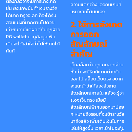
ต้องกลัวว่าจะมีการโกงเกิด
ความแตกต่าง เจอกับเกมที่
ขึ้น ยิ่งนักพนันทำเงินรางวัล
เหมาะสมได้นั่นเอง
ได้มาก ทรูวอเลท ก็จะได้รับ
2. ใช้การสังเกต
ส่วนแบ่งที่มากตามไปด้วย
เท่ากับว่ามีแต่ผลดีกับทุกฝ่าย
การออก
PG wallet มาดูข้อมูลเพิ่ม
สัญลักษณ์
เติมจะได้เข้าใจนำไปใช้งานได้
ทันที
สำคัญ
เว็บสล็อต ในทุกเกมจากค่าย
ชั้นนำ จะมีธีมที่แตกต่างกัน
ออกไป สล็อตเว็บตรง อยาก
จะแนะนำว่าให้ลองสังเกต
สัญลักษณ์ภายใน แล้วจะรู้ว่า
slot เว็บตรง เมื่อมี
สัญลักษณ์พิเศษออกมาบ่อย
ๆ หมายถึงรอบที่จะเข้ารางวัล
มาถึงแล้ว เพิ่มเติมเงินในการ
เล่นให้สูงขึ้น เวลาเข้าไปจะคุ้ม