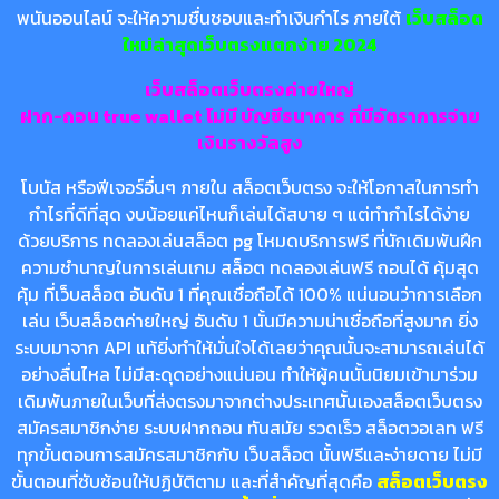
พนันออนไลน์ จะให้ความชื่นชอบและทำเงินกำไร ภายใต้
เว็บสล็อต
ใหม่ล่าสุดเว็บตรงแตกง่าย 2024
เว็บสล็อตเว็บตรงค่ายใหญ่
ฝาก-ถอน true wallet ไม่มี บัญชีธนาคาร ที่มีอัตราการจ่าย
เงินรางวัลสูง
โบนัส หรือฟีเจอร์อื่นๆ ภายใน สล็อตเว็บตรง จะให้โอกาสในการทำ
กำไรที่ดีที่สุด งบน้อยแค่ไหนก็เล่นได้สบาย ๆ แต่ทำกำไรได้ง่าย
ด้วยบริการ ทดลองเล่นสล็อต pg โหมดบริการฟรี ที่นักเดิมพันฝึก
ความชำนาญในการเล่นเกม สล็อต ทดลองเล่นฟรี ถอนได้ คุ้มสุด
คุ้ม ที่เว็บสล็อต อันดับ 1 ที่คุณเชื่อถือได้ 100% แน่นอนว่าการเลือก
เล่น เว็บสล็อตค่ายใหญ่ อันดับ 1 นั้นมีความน่าเชื่อถือที่สูงมาก ยิ่ง
ระบบมาจาก API แท้ยิ่งทำให้มั่นใจได้เลยว่าคุณนั้นจะสามารถเล่นได้
อย่างลื่นไหล ไม่มีสะดุดอย่างแน่นอน ทำให้ผู้คนนั้นนิยมเข้ามาร่วม
เดิมพันภายในเว็บที่ส่งตรงมาจากต่างประเทศนั้นเอง
สล็อตเว็บตรง
สมัครสมาชิกง่าย ระบบฝากถอน ทันสมัย รวดเร็ว สล็อตวอเลท ฟรี
ทุกขั้นตอน
การสมัครสมาชิกกับ เว็บสล็อต นั้นฟรีและง่ายดาย ไม่มี
ขั้นตอนที่ซับซ้อนให้ปฏิบัติตาม และที่สำคัญที่สุดคือ
สล็อตเว็บตรง