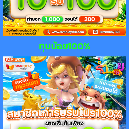
ทุนน้อย100%