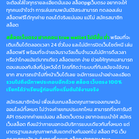
จะต้องใส่ใจทุกรายละเอียดนั่นเอง สล็อตpgเว็บตรง อยากจะให้
ทุกคนเข้าใจว่า การเล่นเกมพนันมีอิสระสามารถ ทดลองเล่น
สล็อตฟรีได้ทุกค่าย ถอนได้จริงแน่นอน แม้ไม่ สมัครสมาชิก
สล็อต
สล็อตเว็บตรง ฝากถอน true wallet ไม่มีขั้น ต่ํา
พร้อมที่จะ
เติมเต็มได้ตลอดเวลา 24 ชั่วโมง และไม่มีการปิดเว็บไซต์หนี เล่น
สล็อตฟรี พร้อมที่จะจ่ายเงินรางวัลเต็มจำนวนไม่มีการดึงเวลา
หรือว่าโกงแม้แต่บาทเดียว สล็อตแตก ง่าย ช่วยให้ทุกคนสามารถ
ตอบสนองกับสิ่งที่มุ่งหวังได้ ใครที่คิดว่าระบบที่ทันสมัยจะใช้งาน
โมง
ยาก สามารถเข้าไปที่หน้าเว็บได้เลย จะมีการแนะนำอย่างละเอียด
รวมไปถึงมีภาพประกอบอีกด้วย สล็อต เว็บตรง 100%
เรียกได้ว่าเรียนรู้ก่อนที่จะเริ่มต้นใช้งานจริง
สมัครสมาชิกใหม่ เพื่อเล่นเกมสล็อตคุณภาพของเกมพนัน
ออนไลน์ทั้งหมด ไม่ว่าจะค่ายเกมประเภทไหน สามารถที่จะการันตี
API ตรงจากค่ายแน่นอน สล็อตเว็บตรง อยากจะแนะนำให้ สมัคร
เว็บสล็อต ถึงแม้ว่าภายนอกจะมีบริการแบบเดียวกันทั้งหมด แต่
มาตรฐานและคุณภาพกลับแตกต่างกันออกไป สล็อต PG เว็บ
ตรงแตกหนัก จะส่งตรงทั้งหมด สล็อต ฝากถอน true