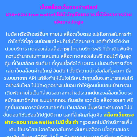
เว็บสล็อตเว็บตรงค่ายใหญ่
ฝาก-ถอน true wallet ไม่มี บัญชีธนาคาร ที่มีอัตราการจ่าย
เงินรางวัลสูง
โบนัส หรือฟีเจอร์อื่นๆ ภายใน สล็อตเว็บตรง จะให้โอกาสในการทำ
กำไรที่ดีที่สุด งบน้อยแค่ไหนก็เล่นได้สบาย ๆ แต่ทำกำไรได้ง่าย
ด้วยบริการ ทดลองเล่นสล็อต pg โหมดบริการฟรี ที่นักเดิมพันฝึก
ความชำนาญในการเล่นเกม สล็อต ทดลองเล่นฟรี ถอนได้ คุ้มสุด
คุ้ม ที่เว็บสล็อต อันดับ 1 ที่คุณเชื่อถือได้ 100% แน่นอนว่าการเลือก
เล่น เว็บสล็อตค่ายใหญ่ อันดับ 1 นั้นมีความน่าเชื่อถือที่สูงมาก ยิ่ง
ระบบมาจาก API แท้ยิ่งทำให้มั่นใจได้เลยว่าคุณนั้นจะสามารถเล่นได้
อย่างลื่นไหล ไม่มีสะดุดอย่างแน่นอน ทำให้ผู้คนนั้นนิยมเข้ามาร่วม
เดิมพันภายในเว็บที่ส่งตรงมาจากต่างประเทศนั้นเอง
สล็อตเว็บตรง
สมัครสมาชิกง่าย ระบบฝากถอน ทันสมัย รวดเร็ว สล็อตวอเลท ฟรี
ทุกขั้นตอน
การสมัครสมาชิกกับ เว็บสล็อต นั้นฟรีและง่ายดาย ไม่มี
ขั้นตอนที่ซับซ้อนให้ปฏิบัติตาม และที่สำคัญที่สุดคือ
สล็อตเว็บตรง
ฝาก-ถอน true wallet ไม่มี ขั้น ต่ํา
ทรูวอเลทไม่มีค่าบริการเพิ่ม
เติม ใช้ประโยชน์จากโอกาสในการเล่นเกมสล็อต เมื่อคุณสมัคร
สมาชิก เว็บตรง100% สำเร็จแล้ว คุณจะสามารถเข้าถึงทางเข้าเกม