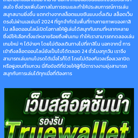
สนใจ ซึ่งช่วยเพิ่มโอกาสในการชนะและทำให้ประสบการณ์การเล่น
สนุกสนานยิ่งขึ้น แตกต่างจากสล็อตแมชชีนแบบดั้งเดิม สล็อตเว็บ
ตรงไม่ผ่านเอเย่นต์ 2024 ที่ถูกจำกัดในพื้นที่ทางกายภาพของคาสิ
โน สล็อตออนไลน์เปิดโอกาสให้ผู้เล่นได้สนุกกับเกมที่หลากหลาย
ซึ่งมีให้เลือกตั้งแต่หลายร้อยถึงพันเกม ทำให้เราสามารถทดลองเล่น
เกมใหม่ ๆ ได้ง่ายๆ โดยไม่ต้องเดินทางไปที่คาสิโน นอกจากนี้ การ
เข้าถึงสล็อตออนไลน์ยังเป็นไปได้ตลอด 24 ชั่วโมงทุกวัน เราจึง
สามารถเล่นเกมโปรดได้เมื่อไรก็ได้ โดยไม่ต้องกังวลเรื่องเวลาปิด
หรือฝูงชนที่รบกวน นี่คือข้อดีที่ช่วยให้ผู้ที่มีตารางงานยุ่งสามารถ
สนุกกับการเล่นได้ทุกเมื่อที่ต้องการ