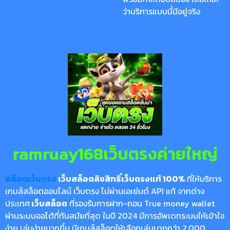
ว่าบริการแบบนี้มีอยู่จริง
ชม
ramruay168เว็บตรงค่ายใหญ่
สล็อตเว็บตรง
เว็บสล็อตลิขสิทธิ์เว็บตรงแท้ 100%
ที่ให้บริการ
เกมส์สล็อตออนไลน์ เว็บตรง ไม่ผ่านเอเย่นต์ API แท้ จากต่าง
ประเทศ
เว็บสล็อต
ที่รองรับการฝาก-ถอน True money wallet
ผ่านระบบออโต้ที่ทันสมัยที่สุด ในปี 2024 มีการอัพเดทระบบให้เข้าใจ
ง่าย เล่นง่ายมากขึ้น มีเกมส์สล็อตให้เลือกเล่นมากกว่า 2,000