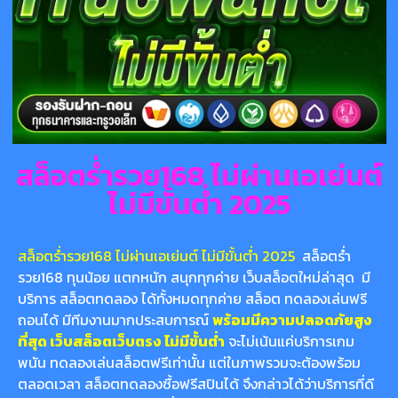
สล็อตรํ่ารวย168 ไม่ผ่านเอเย่นต์
ไม่มีขั้นต่ำ 2025
สล็อตรํ่ารวย168 ไม่ผ่านเอเย่นต์ ไม่มีขั้นต่ำ 2025
สล็อตรํ่า
รวย168 ทุนน้อย แตกหนัก สนุกทุกค่าย เว็บสล็อตใหม่ล่าสุด มี
บริการ สล็อตทดลอง ได้ทั้งหมดทุกค่าย สล็อต ทดลองเล่นฟรี
ถอนได้ มีทีมงานมากประสบการณ์
พร้อมมีความปลอดภัยสูง
ที่สุด เว็บสล็อตเว็บตรง ไม่มีขั้นต่ำ
จะไม่เน้นแค่บริการเกม
พนัน ทดลองเล่นสล็อตฟรีเท่านั้น แต่ในภาพรวมจะต้องพร้อม
ตลอดเวลา สล็อตทดลองซื้อฟรีสปินได้ จึงกล่าวได้ว่าบริการที่ดี