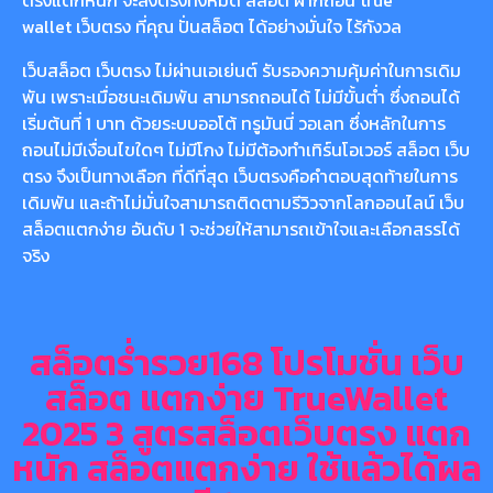
wallet เว็บตรง ที่คุณ ปั่นสล็อต ได้อย่างมั่นใจ ไร้กังวล
เว็บสล็อต เว็บตรง ไม่ผ่านเอเย่นต์ รับรองความคุ้มค่าในการเดิม
พัน เพราะเมื่อชนะเดิมพัน สามารถถอนได้ ไม่มีขั้นต่ำ ซึ่งถอนได้
เริ่มต้นที่ 1 บาท ด้วยระบบออโต้ ทรูมันนี่ วอเลท ซึ่งหลักในการ
ถอนไม่มีเงื่อนไขใดๆ ไม่มีโกง ไม่มีต้องทำเทิร์นโอเวอร์ สล็อต เว็บ
ตรง จึงเป็นทางเลือก ที่ดีที่สุด เว็บตรงคือคำตอบสุดท้ายในการ
เดิมพัน และถ้าไม่มั่นใจสามารถติดตามรีวิวจากโลกออนไลน์ เว็บ
สล็อตแตกง่าย อันดับ 1 จะช่วยให้สามารถเข้าใจและเลือกสรรได้
จริง
สล็อตรํ่ารวย168 โปรโมชั่น เว็บ
สล็อต แตกง่าย TrueWallet
2025 3 สูตรสล็อตเว็บตรง แตก
หนัก สล็อตแตกง่าย ใช้แล้วได้ผล