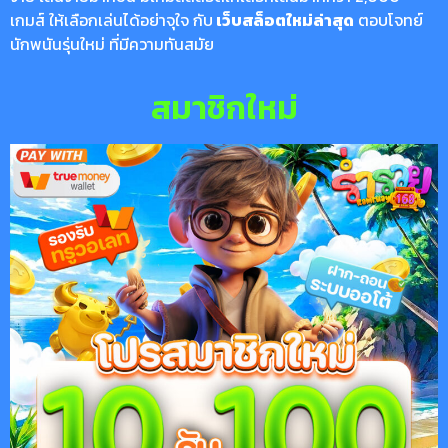
เกมส์ ให้เลือกเล่นได้อย่าจุใจ กับ
เว็บสล็อตใหม่ล่าสุด
ตอบโจทย์
นักพนันรุ่นใหม่ ที่มีความทันสมัย
สมาชิกใหม่