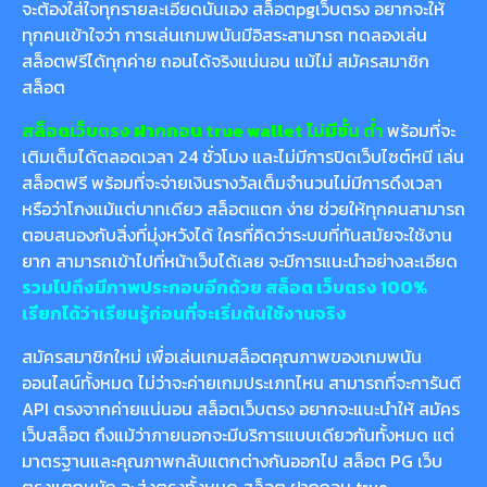
จะต้องใส่ใจทุกรายละเอียดนั่นเอง สล็อตpgเว็บตรง อยากจะให้
ทุกคนเข้าใจว่า การเล่นเกมพนันมีอิสระสามารถ ทดลองเล่น
สล็อตฟรีได้ทุกค่าย ถอนได้จริงแน่นอน แม้ไม่ สมัครสมาชิก
สล็อต
สล็อตเว็บตรง ฝากถอน true wallet ไม่มีขั้น ต่ํา
พร้อมที่จะ
เติมเต็มได้ตลอดเวลา 24 ชั่วโมง และไม่มีการปิดเว็บไซต์หนี เล่น
สล็อตฟรี พร้อมที่จะจ่ายเงินรางวัลเต็มจำนวนไม่มีการดึงเวลา
หรือว่าโกงแม้แต่บาทเดียว สล็อตแตก ง่าย ช่วยให้ทุกคนสามารถ
ตอบสนองกับสิ่งที่มุ่งหวังได้ ใครที่คิดว่าระบบที่ทันสมัยจะใช้งาน
โมง
ยาก สามารถเข้าไปที่หน้าเว็บได้เลย จะมีการแนะนำอย่างละเอียด
รวมไปถึงมีภาพประกอบอีกด้วย สล็อต เว็บตรง 100%
เรียกได้ว่าเรียนรู้ก่อนที่จะเริ่มต้นใช้งานจริง
สมัครสมาชิกใหม่ เพื่อเล่นเกมสล็อตคุณภาพของเกมพนัน
ออนไลน์ทั้งหมด ไม่ว่าจะค่ายเกมประเภทไหน สามารถที่จะการันตี
API ตรงจากค่ายแน่นอน สล็อตเว็บตรง อยากจะแนะนำให้ สมัคร
เว็บสล็อต ถึงแม้ว่าภายนอกจะมีบริการแบบเดียวกันทั้งหมด แต่
มาตรฐานและคุณภาพกลับแตกต่างกันออกไป สล็อต PG เว็บ
ตรงแตกหนัก จะส่งตรงทั้งหมด สล็อต ฝากถอน true