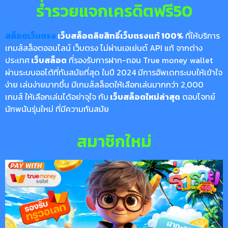
ร่ำรวยแจกเครดิตฟรี50
สล็อตเว็บตรง
เว็บสล็อตลิขสิทธิ์เว็บตรงแท้ 100%
ที่ให้บริการ
เกมส์สล็อตออนไลน์ เว็บตรง ไม่ผ่านเอเย่นต์ API แท้ จากต่าง
ประเทศ
เว็บสล็อต
ที่รองรับการฝาก-ถอน True money wallet
ผ่านระบบออโต้ที่ทันสมัยที่สุด ในปี 2024 มีการอัพเดทระบบให้เข้าใจ
ง่าย เล่นง่ายมากขึ้น มีเกมส์สล็อตให้เลือกเล่นมากกว่า 2,000
เกมส์ ให้เลือกเล่นได้อย่าจุใจ กับ
เว็บสล็อตใหม่ล่าสุด
ตอบโจทย์
นักพนันรุ่นใหม่ ที่มีความทันสมัย
สมาชิกใหม่