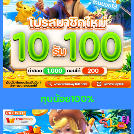
ทุนน้อย100%