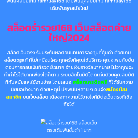
พันยุคสมัยใหม่ ramruay168 เดิมพันยุคสมัยใหม่ ramruay168
เดิมพันยุคสมัยใหม่
สล็อตร่ำรวย168 เว็บสล็อตค่าย
ใหญ่2024
สล็อตเว็บตรง รับประกันผลตอบแทนการลงทุนที่คุ้มค่า ด้วยเกม
สล็อตpgแท้ ที่ไม่เหมือนใคร ทุกครั้งที่คุณใช้บริการ คุณจะพบกับขั้น
ตอนการถอนเงินที่รวดเร็วมาก จ่ายเงินรางวัลมากมาย ไม่ว่าคุณจะ
ทำกำไรได้มากเพียงใดก็ตาม ระบบอัตโนมัติโดดเด่นด้วยคุณสมบัติ
ที่ทันสมัยและใช้งานง่าย โดยเสนอ
สล็อตเครดิตฟรี
ที่ได้รับความ
นิยมอย่างมาก ด้วยเหตุนี้ นักพนันหลาย ๆ คนจึง
สมัครเป็น
สมาชิก
บนเว็บสล็อต เนื่องจากความไว้วางใจที่มีต่อเว็บตรงที่เชื่อ
ถือได้