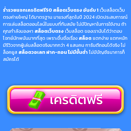
ร่ำรวยแจกเครดิตฟรี50 สล็อตเว็บตรง อันดับ 1
เว็บสล็อตเว็บ
ตรงค่ายใหญ่ ได้มาตรฐาน มาแรงที่สุดในปี 2024 เปิดประสบการณ์
การเล่นสล็อตออนไลน์ในแบบที่ทันสมัย ไม่มีปัญหาในการใช้งาน ถ้า
คุณกำลังมองหา
สล็อตเว็บตรง
เว็บสล็อต ของเรานับได้ว่าตอบ
โจทย์นักพนันมากที่สุด เพราะขึ้นชื่อเรื่อง
สล็อต
แตกง่าย แตกหนัก
มีรีวิวจากผู้เล่นสล็อตจริงมากกว่า 4 แสนคน การันตีถอนได้จริง ไม่
ล็อคยูส
สล็อตวอเลท ฝาก-ถอน ไม่มีขั้นต่ำ
ไม่มีบัญชีธนาคารก็
สมัครได้