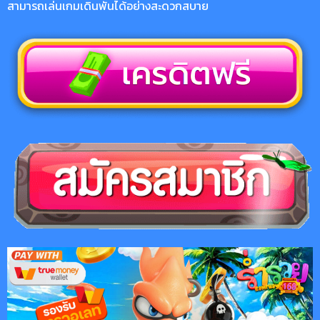
สามารถเล่นเกมเดินพันได้อย่างสะดวกสบาย