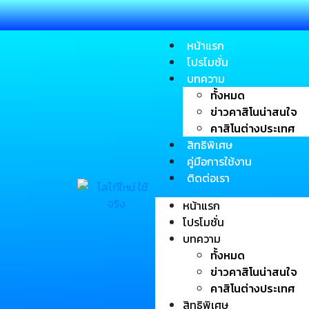
หน้าแรก
โปรโมชั่น
บทความ
ทั้งหมด
ข่าวคาสิโนน่าสนใจ
คาสิโนต่างประเทศ
สิทธิพิเศษ
คู่มือการใช้งาน
ติดต่อเรา
หน้าแรก
โปรโมชั่น
บทความ
ทั้งหมด
ข่าวคาสิโนน่าสนใจ
คาสิโนต่างประเทศ
สิทธิพิเศษ