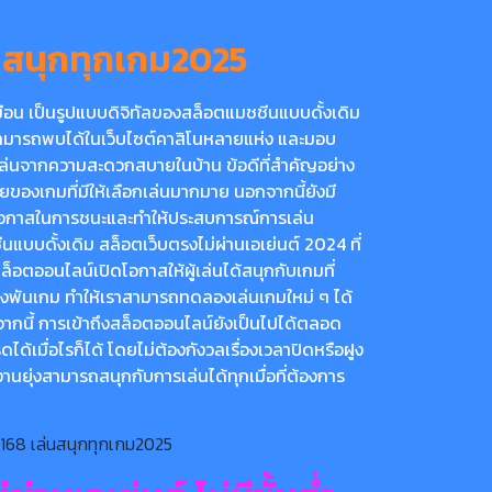
่นสนุกทุกเกม2025
สมือน เป็นรูปแบบดิจิทัลของสล็อตแมชชีนแบบดั้งเดิม
้สามารถพบได้ในเว็บไซต์คาสิโนหลายแห่ง และมอบ
้เล่นจากความสะดวกสบายในบ้าน ข้อดีที่สำคัญอย่าง
องเกมที่มีให้เลือกเล่นมากมาย นอกจากนี้ยังมี
ิ่มโอกาสในการชนะและทำให้ประสบการณ์การเล่น
แบบดั้งเดิม สล็อตเว็บตรงไม่ผ่านเอเย่นต์ 2024 ที่
็อตออนไลน์เปิดโอกาสให้ผู้เล่นได้สนุกกับเกมที่
ถึงพันเกม ทำให้เราสามารถทดลองเล่นเกมใหม่ ๆ ได้
จากนี้ การเข้าถึงสล็อตออนไลน์ยังเป็นไปได้ตลอด
ได้เมื่อไรก็ได้ โดยไม่ต้องกังวลเรื่องเวลาปิดหรือฝูง
รางงานยุ่งสามารถสนุกกับการเล่นได้ทุกเมื่อที่ต้องการ