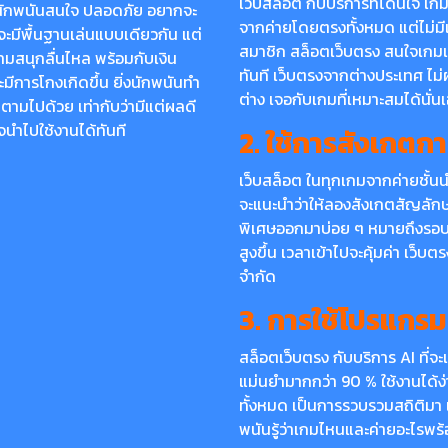
เว็บสล็อต กับบริการที่โดนใจ 
นักพนันสนใจ ปลอดภัย อยากจะ
จากค่ายโดยตรงทั้งหมด แต่ไม่มีเง
จะมีพื้นฐานเล่นแบบเดียวกัน แต่
สมาชิก สล็อตเว็บตรง สนใจเกมแ
มสนุกลื่นไหล พร้อมกับเงิน
ทันที เว็บตรงจากต่างประเทศ ไม่
ะมีการโกงเกิดขึ้น ยิ่งนักพนันทำ
ต่าง เจอกับเกมที่เหมาะสมได้นั่น
กตามไปด้วย เท่ากับว่ามีแต่ผลดี
ใจนำไปใช้งานได้ทันที
2. ใช้การสังเกต
เว็บสล็อต ในทุกเกมจากค่ายชั้น
จะแนะนำว่าให้ลองสังเกตสัญลักษณ์
พิเศษออกมาบ่อย ๆ หมายถึงรอบที่
สูงขึ้น เวลาเข้าไปจะคุ้มค่า เว็
จำกัด
3. การใช้โปรแกร
สล็อตเว็บตรง กับบริการ AI ที่จ
แม่นยำมากกว่า 90 % ใช้งานได้ง่า
ทั้งหมด เป็นการรวบรวมสถิติมา แ
พนันรู้ว่าเกมไหนและค่ายอะไรพร้อ