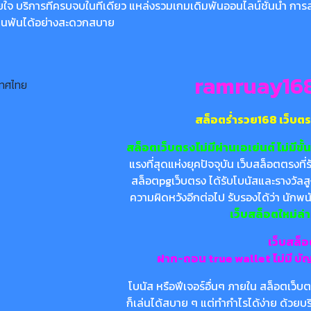
ายใจ บริการที่ครบจบในที่เดียว แหล่งรวมเกมเดิมพันออนไลน์ชั้นนำ การ
เดินพันได้อย่างสะดวกสบาย
ramruay168
สล็อตร่ำรวย168 เว็บตร
สล็อตเว็บตรงไม่มีผ่านเอเย่นต์ ไม่มีขั้น
แรงที่สุดแห่งยุคปัจจุบัน เว็บสล็อตตรงที่ร
สล็อตpgเว็บตรง ได้รับโบนัสและรางวัลสูง
ความผิดหวังอีกต่อไป รับรองได้ว่า นักพ
เว็บสล็อตใหม่ล
เว็บสล็
ฝาก-ถอน true wallet ไม่มี บัญ
โบนัส หรือฟีเจอร์อื่นๆ ภายใน สล็อตเว็บ
ก็เล่นได้สบาย ๆ แต่ทำกำไรได้ง่าย ด้วยบ