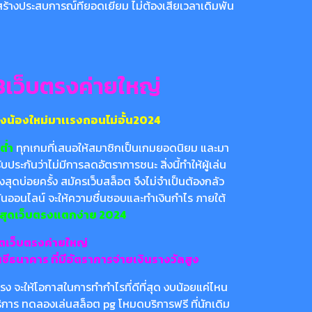
สร้างประสบการณ์ที่ยอดเยี่ยม ไม่ต้องเสียเวลาเดิมพัน
เว็บตรงค่ายใหญ่
งน้องใหม่มาเเรงถอนไม่อั้น2024
ต่ำ
ทุกเกมที่เสนอให้สมาชิกเป็นเกมยอดนิยม และมา
ับประกันว่าไม่มีการลดอัตราการชนะ สิ่งนี้ทำให้ผู้เล่น
สุดบ่อยครั้ง สมัครเว็บสล็อต จึงไม่จำเป็นต้องกลัว
นันออนไลน์ จะให้ความชื่นชอบและทำเงินกำไร ภายใต้
่าสุดเว็บตรงแตกง่าย 2024
อตเว็บตรงค่ายใหญ่
ชีธนาคาร ที่มีอัตราการจ่ายเงินรางวัลสูง
ตรง จะให้โอกาสในการทำกำไรที่ดีที่สุด งบน้อยแค่ไหน
ริการ ทดลองเล่นสล็อต pg โหมดบริการฟรี ที่นักเดิม