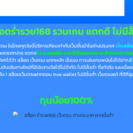
อตรํ่ารวย168 รวมเกม แตกดี ไม่มี
รง ในไทยทุกวันนี้บริการเทียบเท่ากับเว็บชั้นนำในต่างประเทศ
เว็บสล็
 สลอตแตกง่าย แตกจ
ริง แตกหนัก จากทั่วโลกมากมาย สำหรับค่ายเก
งเรียกได้ว่า สล็อต เว็บตรง แตกหนัก นั่นเอง การเล่นเกมพนันไม่ได้น่ากล
มต้นเส้นทางใหม่ที่มีเงินรางวัลได้ไม่จำกัด ไม่มีขั้นต่ำ ที่แท้จริง และ
ดับ 1 สล็อตเว็บตรงฝากถอน true wallet ไม่มีขั้นต่ํา เว็บตรงแท้ ที่ดีที
ทุนน้อย100%