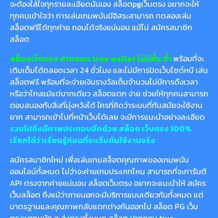
จะต้องใส่ใจทุกรายละเอียดนั่นเอง สล็อตpgเว็บตรง อยากจะให้
ทุกคนเข้าใจว่า การเล่นเกมพนันมีอิสระสามารถ ทดลองเล่น
สล็อตฟรีได้ทุกค่าย ถอนได้จริงแน่นอน แม้ไม่ สมัครสมาชิก
สล็อต
สล็อตเว็บตรง ฝากถอน true wallet ไม่มีขั้น ต่ํา
พร้อมที่จะ
เติมเต็มได้ตลอดเวลา 24 ชั่วโมง และไม่มีการปิดเว็บไซต์หนี เล่น
สล็อตฟรี พร้อมที่จะจ่ายเงินรางวัลเต็มจำนวนไม่มีการดึงเวลา
หรือว่าโกงแม้แต่บาทเดียว สล็อตแตก ง่าย ช่วยให้ทุกคนสามารถ
ตอบสนองกับสิ่งที่มุ่งหวังได้ ใครที่คิดว่าระบบที่ทันสมัยจะใช้งาน
โมง
ยาก สามารถเข้าไปที่หน้าเว็บได้เลย จะมีการแนะนำอย่างละเอียด
รวมไปถึงมีภาพประกอบอีกด้วย สล็อต เว็บตรง 100%
เรียกได้ว่าเรียนรู้ก่อนที่จะเริ่มต้นใช้งานจริง
สมัครสมาชิกใหม่ เพื่อเล่นเกมสล็อตคุณภาพของเกมพนัน
ออนไลน์ทั้งหมด ไม่ว่าจะค่ายเกมประเภทไหน สามารถที่จะการันตี
API ตรงจากค่ายแน่นอน สล็อตเว็บตรง อยากจะแนะนำให้ สมัคร
เว็บสล็อต ถึงแม้ว่าภายนอกจะมีบริการแบบเดียวกันทั้งหมด แต่
มาตรฐานและคุณภาพกลับแตกต่างกันออกไป สล็อต PG เว็บ
ตรงแตกหนัก จะส่งตรงทั้งหมด สล็อต ฝากถอน true