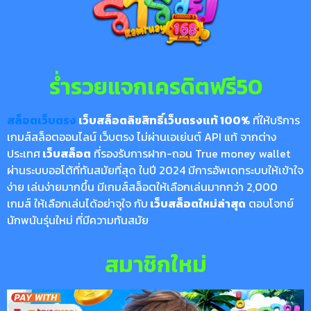
ร่ำรวยแจกเครดิตฟรี50
สล็อตเว็บตรง
เว็บสล็อตลิขสิทธิ์เว็บตรงแท้ 100%
ที่ให้บริการ
เกมส์สล็อตออนไลน์ เว็บตรง ไม่ผ่านเอเย่นต์ API แท้ จากต่าง
ประเทศ
เว็บสล็อต
ที่รองรับการฝาก-ถอน True money wallet
ผ่านระบบออโต้ที่ทันสมัยที่สุด ในปี 2024 มีการอัพเดทระบบให้เข้าใจ
ง่าย เล่นง่ายมากขึ้น มีเกมส์สล็อตให้เลือกเล่นมากกว่า 2,000
เกมส์ ให้เลือกเล่นได้อย่าจุใจ กับ
เว็บสล็อตใหม่ล่าสุด
ตอบโจทย์
นักพนันรุ่นใหม่ ที่มีความทันสมัย
สมาชิกใหม่