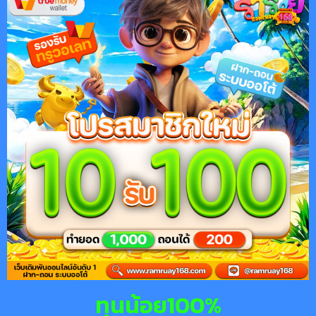
ทุนน้อย100%