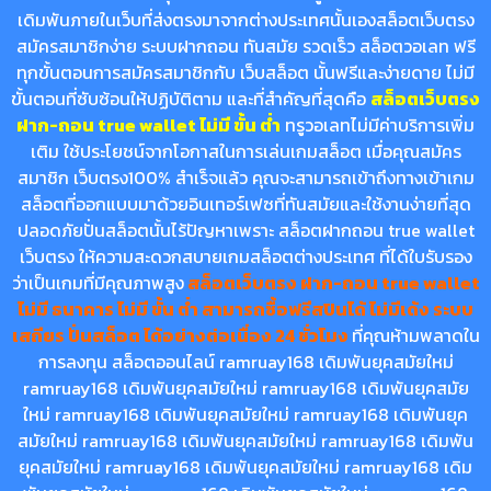
เดิมพันภายในเว็บที่ส่งตรงมาจากต่างประเทศนั้นเอง
สล็อตเว็บตรง
สมัครสมาชิกง่าย ระบบฝากถอน ทันสมัย รวดเร็ว สล็อตวอเลท ฟรี
ทุกขั้นตอน
การสมัครสมาชิกกับ เว็บสล็อต นั้นฟรีและง่ายดาย ไม่มี
ขั้นตอนที่ซับซ้อนให้ปฏิบัติตาม และที่สำคัญที่สุดคือ
สล็อตเว็บตรง
ฝาก-ถอน true wallet ไม่มี ขั้น ต่ํา
ทรูวอเลทไม่มีค่าบริการเพิ่ม
เติม ใช้ประโยชน์จากโอกาสในการเล่นเกมสล็อต เมื่อคุณสมัคร
สมาชิก เว็บตรง100% สำเร็จแล้ว คุณจะสามารถเข้าถึงทางเข้าเกม
สล็อตที่ออกแบบมาด้วยอินเทอร์เฟซที่ทันสมัยและใช้งานง่ายที่สุด
ปลอดภัย
ปั่นสล็อตนั้นไร้ปัญหาเพราะ สล็อตฝากถอน true wallet
เว็บตรง ให้ความสะดวกสบายเกมสล็อตต่างประเทศ ที่ได้ใบรับรอง
ว่าเป็นเกมที่มีคุณภาพสูง
สล็อตเว็บตรง ฝาก-ถอน true wallet
ไม่มี ธนาคาร ไม่มี ขั้น ต่ํา สามารถซื้อฟรีสปินได้ ไม่มีเด้ง ระบบ
เสถียร ปั่นสล็อต ได้อย่างต่อเนื่อง 24 ชั่วโมง
ที่คุณห้ามพลาดใน
การลงทุน สล็อตออนไลน์ ramruay168 เดิมพันยุคสมัยใหม่
ramruay168 เดิมพันยุคสมัยใหม่ ramruay168 เดิมพันยุคสมัย
ใหม่ ramruay168 เดิมพันยุคสมัยใหม่ ramruay168 เดิมพันยุค
สมัยใหม่ ramruay168 เดิมพันยุคสมัยใหม่ ramruay168 เดิมพัน
ยุคสมัยใหม่ ramruay168 เดิมพันยุคสมัยใหม่ ramruay168 เดิม