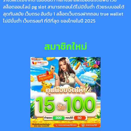
สล็อตออนไลน์ pg slot สามารถถอนได้ไม่มีขั้นต่ำ ด้วยระบบออโต้
สุดทันสมัย เว็บตรง อันดับ 1 สล็อตเว็บตรงฝากถอน true wallet
68
ไม่มีขั้นต่ํา เว็บตรงแท้ ที่ดีที่สุด ของไทยในปี 2025
สมาชิกใหม่
68
25
68ทดลอง
68พนัน