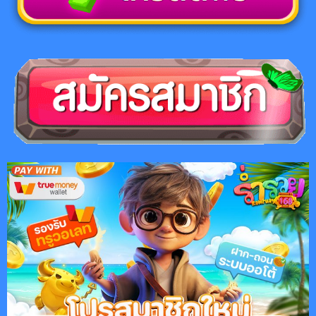
ay168
25