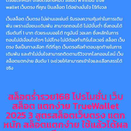
wallet เว็บตรง ที่คุณ ปั่นสล็อต ได้อย่างมั่นใจ ไร้กังวล
เว็บสล็อต เว็บตรง ไม่ผ่านเอเย่นต์ รับรองความคุ้มค่าในการเดิม
พัน เพราะเมื่อชนะเดิมพัน สามารถถอนได้ ไม่มีขั้นต่ำ ซึ่งถอนได้
เริ่มต้นที่ 1 บาท ด้วยระบบออโต้ ทรูมันนี่ วอเลท ซึ่งหลักในการ
ถอนไม่มีเงื่อนไขใดๆ ไม่มีโกง ไม่มีต้องทำเทิร์นโอเวอร์ สล็อต เว็บ
ตรง จึงเป็นทางเลือก ที่ดีที่สุด เว็บตรงคือคำตอบสุดท้ายในการ
เดิมพัน และถ้าไม่มั่นใจสามารถติดตามรีวิวจากโลกออนไลน์ เว็บ
สล็อตแตกง่าย อันดับ 1 จะช่วยให้สามารถเข้าใจและเลือกสรรได้
จริง
สล็อตรํ่ารวย168 โปรโมชั่น เว็บ
สล็อต แตกง่าย TrueWallet
2025 3 สูตรสล็อตเว็บตรง แตก
หนัก สล็อตแตกง่าย ใช้แล้วได้ผล