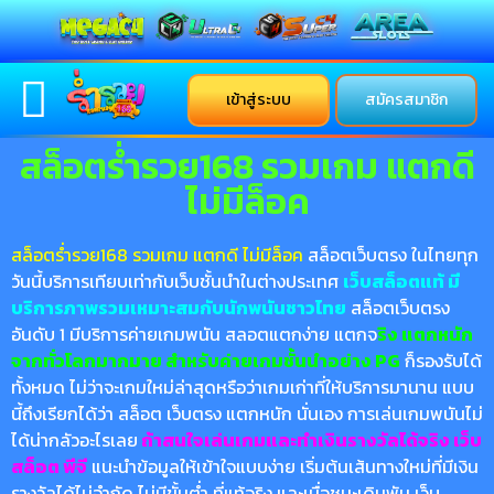
เข้าสู่ระบบ
สมัครสมาชิก
สล็อตรํ่ารวย168 รวมเกม แตกดี
ไม่มีล็อค
สล็อตรํ่ารวย168 รวมเกม แตกดี ไม่มีล็อค
สล็อตเว็บตรง ในไทยทุก
วันนี้บริการเทียบเท่ากับเว็บชั้นนำในต่างประเทศ
เว็บสล็อตแท้ มี
บริการภาพรวมเหมาะสมกับนักพนันชาวไทย
สล็อตเว็บตรง
68
อันดับ 1 มีบริการค่ายเกมพนัน สลอตแตกง่าย แตกจ
ริง แตกหนัก
จากทั่วโลกมากมาย สำหรับค่ายเกมชั้นนำอย่าง PG
ก็รองรับได้
ทั้งหมด ไม่ว่าจะเกมใหม่ล่าสุดหรือว่าเกมเก่าที่ให้บริการมานาน แบบ
นี้ถึงเรียกได้ว่า สล็อต เว็บตรง แตกหนัก นั่นเอง การเล่นเกมพนันไม่
ได้น่ากลัวอะไรเลย
ถ้าสนใจเล่นเกมและทำเงินรางวัลได้จริง เว็บ
68
สล็อต พีจี
แนะนำข้อมูลให้เข้าใจแบบง่าย เริ่มต้นเส้นทางใหม่ที่มีเงิน
รางวัลได้ไม่จำกัด ไม่มีขั้นต่ำ ที่แท้จริง และเมื่อชนะเดิมพัน เว็บ